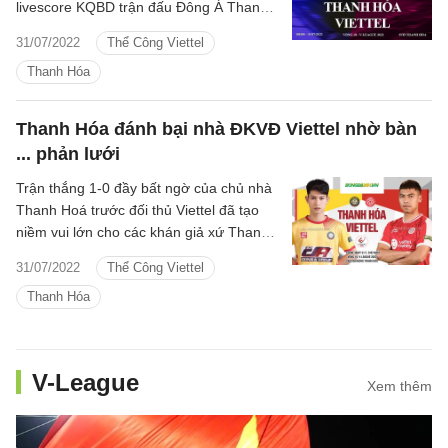
livescore KQBD trận đấu Đông Á Thanh
Hóa vs Viettel VLeague 2022 trên kênh
31/07/2022
Thể Công Viettel
nào?
Thanh Hóa
Thanh Hóa đánh bại nhà ĐKVĐ Viettel nhờ bàn
... phản lưới
Trận thắng 1-0 đầy bất ngờ của chủ nhà
Thanh Hoá trước đối thủ Viettel đã tạo
niềm vui lớn cho các khán giả xứ Thanh,
đồng thời đã giúp họ cải thiện rất lớn vị trí
31/07/2022
Thể Công Viettel
trên bảng xếp hạng. Trong khi đó, Viettel
Thanh Hóa
đang ngày càng xa rời nhóm đầu.
V-League
Xem thêm