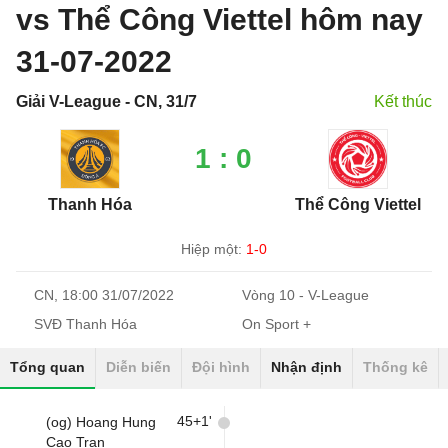
vs Thể Công Viettel hôm nay
31-07-2022
Giải V-League - CN, 31/7
Kết thúc
1 : 0
Thanh Hóa
Thể Công Viettel
Hiệp một:
1-0
CN, 18:00 31/07/2022
Vòng 10 - V-League
SVĐ Thanh Hóa
On Sport +
Tổng quan
Diễn biến
Đội hình
Nhận định
Thống kê
45+1'
(og) Hoang Hung
Cao Tran