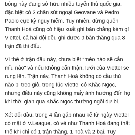
bóng này đang sở hữu nhiều tuyển thủ quốc gia,
đặc biệt có 2 chân sút ngoại Geovane và Pedro
Paolo cực kỳ nguy hiểm. Tuy nhiên, đừng quên
Thanh Hoá cũng có hiệu xuất ghi bàn chẳng kém gì
Viettel, cả hai đội đều ghi được 9 bàn thắng qua 8
trận đã thi đấu.
Vì thế ở trận đấu này, chưa biết “mèo nào sẽ cắn
mỉu nào” và nếu không cẩn thận, lưới của Viettel sẽ
rung lên. Trận này, Thanh Hoá không có cầu thủ
nào bị treo giò, trong lúc Viettel có Khắc Ngọc,
nhưng điều này cũng không mấy ảnh hưởng đến họ
khi thời gian qua Khắc Ngọc thường ngồi dự bị.
Xét đối đầu, trong 4 lần gặp nhau kể từ ngày Viettel
có mặt ở V.League, có vẻ như Thanh Hoá đang thất
thế khi chỉ có 1 trận thắng, 1 hoà và 2 bại. Tuy