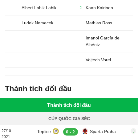
Albert Labik Labik
Kaan Kairinen
Ludek Nemecek
Mathias Ross
Imanol García de
Albéniz
Vojtech Vorel
Thành tích đối đầu
Thành tích đối đầu
CÚP QUỐC GIA SÉC
27/10
Teplice
Sparta Praha
0 - 2
2021