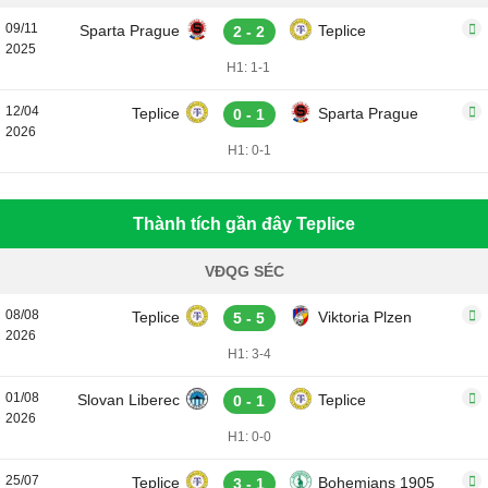
09/11
Sparta Prague
Teplice
2 - 2
2025
H1: 1-1
12/04
Teplice
Sparta Prague
0 - 1
2026
H1: 0-1
Thành tích gần đây Teplice
VĐQG SÉC
08/08
Teplice
Viktoria Plzen
5 - 5
2026
H1: 3-4
01/08
Slovan Liberec
Teplice
0 - 1
2026
H1: 0-0
25/07
Teplice
Bohemians 1905
3 - 1