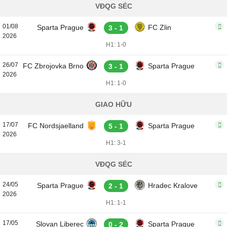
VĐQG SÉC
01/08
Sparta Prague
FC Zlin
3 - 1
2026
H1: 1-0
26/07
FC Zbrojovka Brno
Sparta Prague
3 - 1
2026
H1: 1-0
GIAO HỮU
17/07
FC Nordsjaelland
Sparta Prague
5 - 1
2026
H1: 3-1
VĐQG SÉC
24/05
Sparta Prague
Hradec Kralove
2 - 1
2026
H1: 1-1
17/05
Slovan Liberec
Sparta Prague
0 - 2