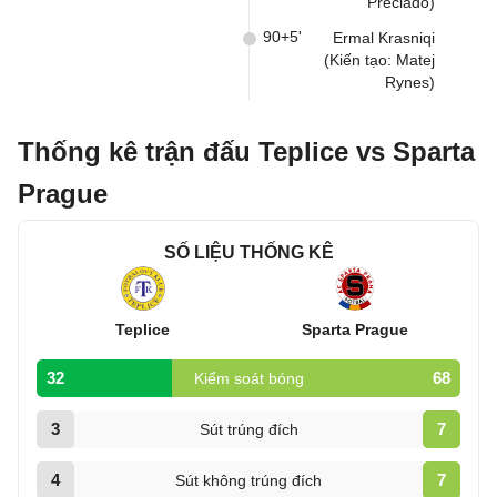
Preciado)
90+5'
Ermal Krasniqi
(Kiến tạo: Matej
Rynes)
Thống kê trận đấu Teplice vs Sparta
Prague
SỐ LIỆU THỐNG KÊ
Teplice
Sparta Prague
32
68
Kiểm soát bóng
3
7
Sút trúng đích
4
7
Sút không trúng đích