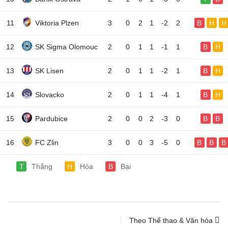
11
Viktoria Plzen
3
0
2
1
-2
2
B
H
H
12
SK Sigma Olomouc
2
0
1
1
-1
1
B
H
13
SK Lisen
2
0
1
1
-2
1
B
H
14
Slovacko
2
0
1
1
-4
1
B
H
15
Pardubice
2
0
0
2
-3
0
B
B
16
FC Zlin
3
0
0
3
-5
0
B
B
B
T
Thắng
H
Hòa
B
Bại
Theo Thể thao & Văn hóa