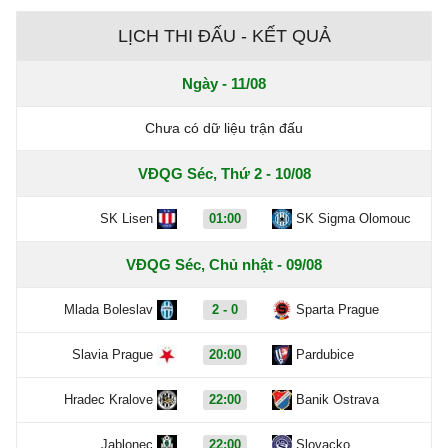
LỊCH THI ĐẤU - KẾT QUẢ
Ngày - 11/08
Chưa có dữ liệu trận đấu
VĐQG Séc, Thứ 2 - 10/08
SK Lisen
01:00
SK Sigma Olomouc
VĐQG Séc, Chủ nhật - 09/08
Mlada Boleslav
2 - 0
Sparta Prague
Slavia Prague
20:00
Pardubice
Hradec Kralove
22:00
Banik Ostrava
Jablonec
22:00
Slovacko