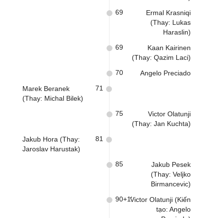
69
Ermal Krasniqi
(Thay: Lukas
Haraslin)
69
Kaan Kairinen
(Thay: Qazim Laci)
70
Angelo Preciado
71
Marek Beranek
(Thay: Michal Bilek)
75
Victor Olatunji
(Thay: Jan Kuchta)
81
Jakub Hora (Thay:
Jaroslav Harustak)
85
Jakub Pesek
(Thay: Veljko
Birmancevic)
90+1'
Victor Olatunji (Kiến
tạo: Angelo