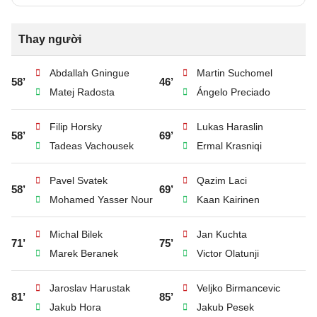
Thay người
Abdallah Gningue
Martin Suchomel
58’
46’
Matej Radosta
Ángelo Preciado
Filip Horsky
Lukas Haraslin
58’
69’
Tadeas Vachousek
Ermal Krasniqi
Pavel Svatek
Qazim Laci
58’
69’
Mohamed Yasser Nour
Kaan Kairinen
Michal Bilek
Jan Kuchta
71’
75’
Marek Beranek
Victor Olatunji
Jaroslav Harustak
Veljko Birmancevic
81’
85’
Jakub Hora
Jakub Pesek