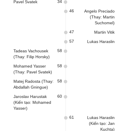
34
Pavel Svatek
46
Angelo Preciado
(Thay: Martin
Suchomel)
47
Martin Vitik
57
Lukas Haraslin
58
Tadeas Vachousek
(Thay: Filip Horsky)
58
Mohamed Yasser
(Thay: Pavel Svatek)
58
Matej Radosta (Thay:
Abdallah Gningue)
60
Jaroslav Harustak
(Kiến tạo: Mohamed
Yasser)
61
Lukas Haraslin
(Kiến tạo: Jan
Kuchta)