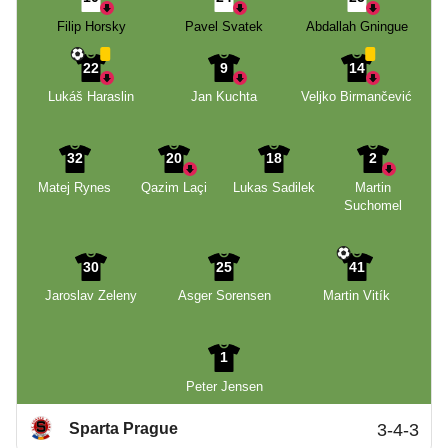
Filip Horsky
Pavel Svatek
Abdallah Gningue
22
9
14
Lukáš Haraslin
Jan Kuchta
Veljko Birmančević
32
20
18
2
Matej Rynes
Qazim Laçi
Lukas Sadilek
Martin
Suchomel
30
25
41
Jaroslav Zeleny
Asger Sorensen
Martin Vitík
1
Peter Jensen
Sparta Prague
3-4-3