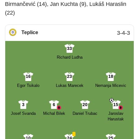
Birmančević (14), Jan Kuchta (9), Lukáš Haraslin
(22)
Teplice
3-4-3
33
Richard Ludha
16
23
18
Egor Tsikalo
Lukas Marecek
Nemanja Micevic
3
6
20
15
Josef Svanda
Michal Bilek
Daniel Trubac
Jaroslav
Harustak
10
24
25