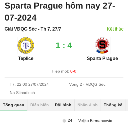
Sparta Prague hôm nay 27-
07-2024
Giải VĐQG Séc - Th 7, 27/7
Kết thúc
1 : 4
Teplice
Sparta Prague
Hiệp một:
0-0
T7, 22:00 27/07/2024
Vòng 2 - VĐQG Séc
Na Stinadlech
Tổng quan
Diễn biến
Đội hình
Nhận định
Thống kê
24
Veljko Birmancevic