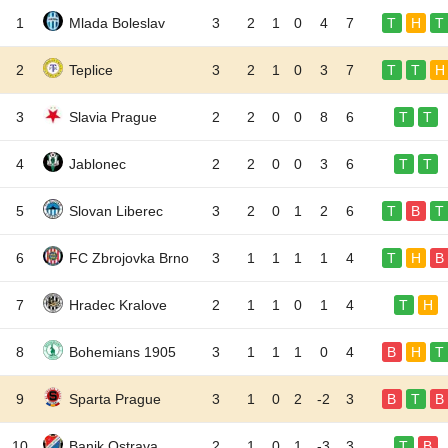
1
Mlada Boleslav
3
2
1
0
4
7
T
H
T
2
Teplice
3
2
1
0
3
7
T
T
H
3
Slavia Prague
2
2
0
0
8
6
T
T
4
Jablonec
2
2
0
0
3
6
T
T
5
Slovan Liberec
3
2
0
1
2
6
T
B
T
6
FC Zbrojovka Brno
3
1
1
1
1
4
T
H
B
7
Hradec Kralove
2
1
1
0
1
4
T
H
8
Bohemians 1905
3
1
1
1
0
4
B
H
T
9
Sparta Prague
3
1
0
2
-2
3
B
T
B
10
Banik Ostrava
2
1
0
1
-3
3
T
B