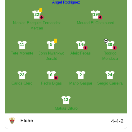
Angel Rodriguez
22
19
Nicolas Ezequiel Fernandez
Mourad El Ghezouani
Mercau
11
5
14
30
Tete Morente
John Nwankwo
Aleix Febas
Rodrigo
Donald
Mendoza
23
6
2
24
Carlos Clerc
Pedro Bigas
Mario Gaspar
Sergio Carreira
13
Matias Dituro
Elche
4-4-2