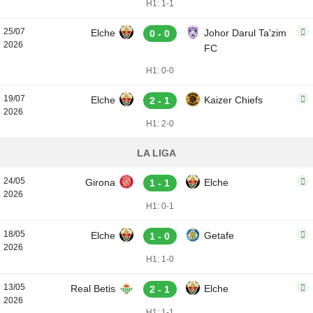
H1: 1-1
25/07
Elche
Johor Darul Ta'zim
0 - 0
2026
FC
H1: 0-0
19/07
Elche
Kaizer Chiefs
2 - 1
2026
H1: 2-0
LA LIGA
24/05
Girona
Elche
1 - 1
2026
H1: 0-1
18/05
Elche
Getafe
1 - 0
2026
H1: 1-0
13/05
Real Betis
Elche
2 - 1
2026
H1: 1-1