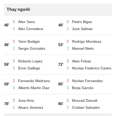
Thay người
Aitor Sanz
Pedro Bigas
46’
46’
Alex Corredera
Jose Salinas
Yann Bodiger
Rodrigo Mendoza
46’
53’
Sergio Gonzalez
Manuel Nieto
Roberto Lopez
Aleix Febas
59’
72’
Enric Gallego
Nicolas Federico Castro
Fernando Medrano
Nicolas Fernandez
59’
85’
Alberto Martin Diaz
Borja Garcés
Jose Amo
Mourad Daoudi
78’
85’
Alvaro Jimenez
Cristian Salvador