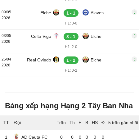
09/05
Elche
Alaves
1 - 1
2026
H1: 0-0
03/05
Celta Vigo
Elche
3 - 1
2026
H1: 2-0
26/04
Real Oviedo
Elche
1 - 2
2026
H1: 0-2
Bảng xếp hạng Hạng 2 Tây Ban Nha
TT
Đội
5 trận gần nhất
1
AD Ceuta FC
0
0
0
0
0
0