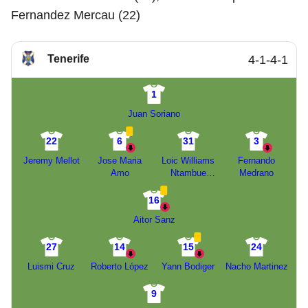
Fernandez Mercau (22)
Tenerife
4-1-4-1
1
Juan Soriano
22
6
31
3
Jeremy Mellot
Jose Maria
Loic Williams
Fernando
Amo
Ntambue
Medrano
Kayumba
16
Aitor Sanz
27
14
15
24
Luismi Cruz
Roberto López
Yann Bodiger
Nacho Martinez
9