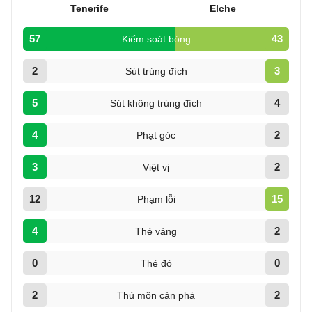
Tenerife
Elche
57
43
Kiểm soát bóng
2
3
Sút trúng đích
5
4
Sút không trúng đích
4
2
Phạt góc
3
2
Việt vị
12
15
Phạm lỗi
4
2
Thẻ vàng
0
0
Thẻ đỏ
2
2
Thủ môn cản phá