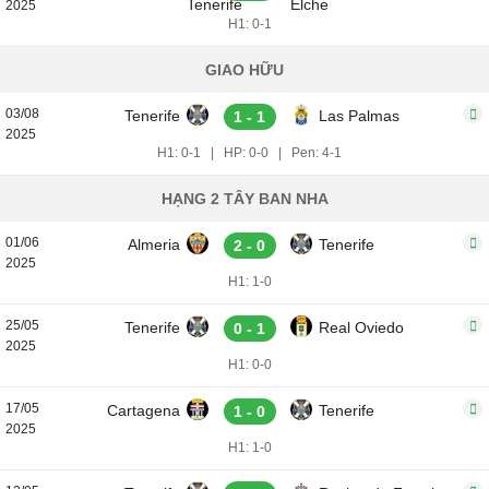
2025
H1: 0-1
GIAO HỮU
03/08
Tenerife
Las Palmas
1 - 1
2025
H1: 0-1
|
HP: 0-0
|
Pen: 4-1
HẠNG 2 TÂY BAN NHA
01/06
Almeria
Tenerife
2 - 0
2025
H1: 1-0
25/05
Tenerife
Real Oviedo
0 - 1
2025
H1: 0-0
17/05
Cartagena
Tenerife
1 - 0
2025
H1: 1-0