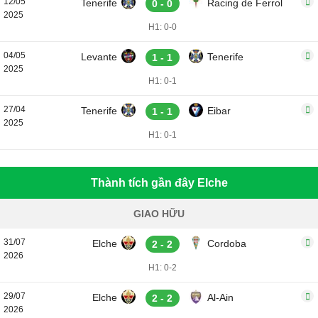
12/05
Tenerife
Racing de Ferrol
0 - 0
2025
H1: 0-0
04/05
Levante
Tenerife
1 - 1
2025
H1: 0-1
27/04
Tenerife
Eibar
1 - 1
2025
H1: 0-1
Thành tích gần đây Elche
GIAO HỮU
31/07
Elche
Cordoba
2 - 2
2026
H1: 0-2
29/07
Elche
Al-Ain
2 - 2
2026