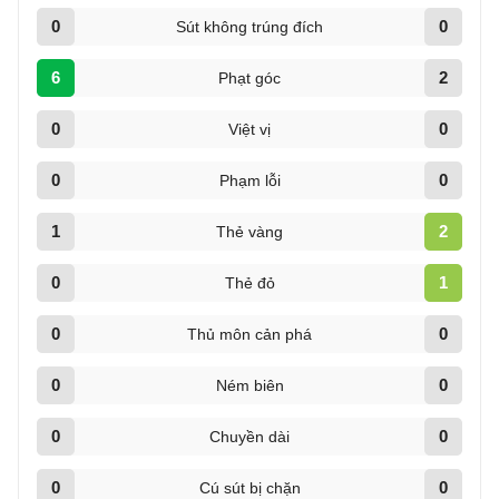
0
0
Sút không trúng đích
6
2
Phạt góc
0
0
Việt vị
0
0
Phạm lỗi
1
2
Thẻ vàng
0
1
Thẻ đỏ
0
0
Thủ môn cản phá
0
0
Ném biên
0
0
Chuyền dài
0
0
Cú sút bị chặn