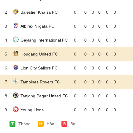
2
Balestier Khalsa FC
0
0
0
0
0
0
3
Albirex Niigata FC
0
0
0
0
0
0
4
Geylang International FC
0
0
0
0
0
0
5
Hougang United FC
0
0
0
0
0
0
6
Lion City Sailors FC
0
0
0
0
0
0
7
Tampines Rovers FC
0
0
0
0
0
0
8
Tanjong Pagar United FC
0
0
0
0
0
0
9
Young Lions
0
0
0
0
0
0
T
Thắng
H
Hòa
B
Bại