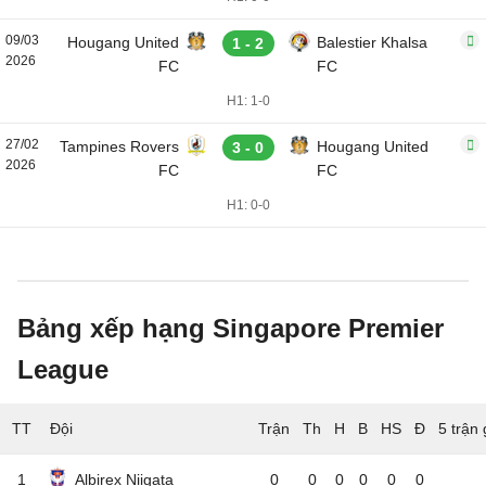
09/03
Hougang United
Balestier Khalsa
1 - 2
2026
FC
FC
H1: 1-0
27/02
Tampines Rovers
Hougang United
3 - 0
2026
FC
FC
H1: 0-0
Bảng xếp hạng Singapore Premier
League
TT
Đội
5 trận
1
Albirex Niigata
0
0
0
0
0
0