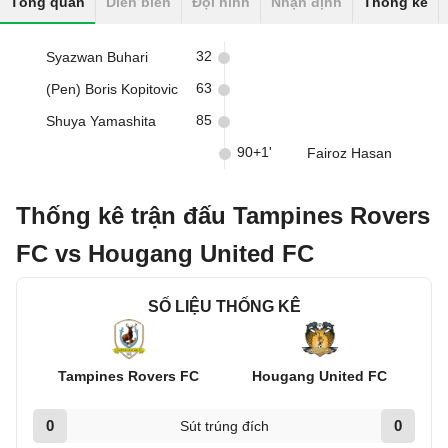
Tổng quan
Diễn biến
Đội hình
Nhận định
Thống kê
32
Syazwan Buhari
63
(Pen) Boris Kopitovic
85
Shuya Yamashita
90+1'
Fairoz Hasan
Thống kê trận đấu Tampines Rovers
FC vs Hougang United FC
SỐ LIỆU THỐNG KÊ
Tampines Rovers FC
Hougang United FC
0
0
Sút trúng đích