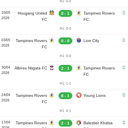
H1: 0-0
10/05
Hougang United
Tampines Rovers
0 - 1
2026
FC
FC
H1: 0-0
03/05
Tampines Rovers
Lion City
0 - 0
2026
FC
H1: 0-0
30/04
Albirex Niigata FC
Tampines Rovers
2 - 1
2026
FC
H1: 1-1
24/04
Tampines Rovers
Young Lions
8 - 1
2026
FC
H1: 4-1
17/04
Tampines Rovers
Balestier Khalsa
2 - 1
2026