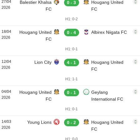
27/04
Balestier Khalsa
Hougang United
0 - 3
2026
FC
FC
H1: 0-2
18/04
Hougang United
Albirex Niigata FC
0 - 4
2026
FC
H1: 0-1
12/04
Lion City
Hougang United
4 - 1
2026
FC
H1: 1-1
04/04
Hougang United
Geylang
0 - 1
2026
FC
International FC
H1: 0-1
14/03
Young Lions
Hougang United
0 - 2
2026
FC
H1: 0-0