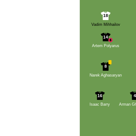
18
Vadim Mihhailov
14
Artem Polyarus
8
Narek Aghasaryan
16
Isaac Barry
Arman Gh