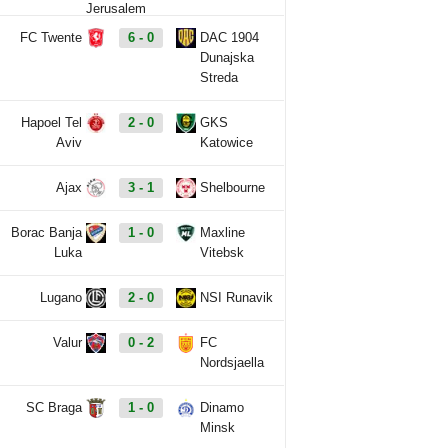
FC Twente
6 - 0
DAC 1904
Dunajska
Streda
Hapoel Tel
2 - 0
GKS
Aviv
Katowice
Ajax
3 - 1
Shelbourne
Borac Banja
1 - 0
Maxline
Luka
Vitebsk
Lugano
2 - 0
NSI Runavik
Valur
0 - 2
FC
Nordsjaella
SC Braga
1 - 0
Dinamo
Minsk