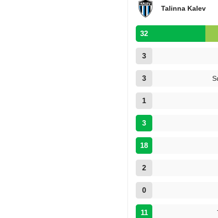
Talinna Kalev
32
3
3
S
1
3
18
2
0
11