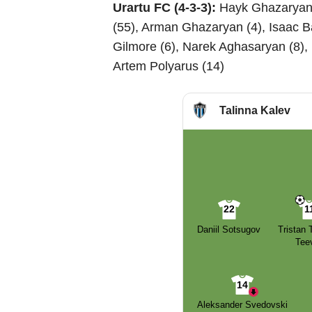
Urartu FC (4-3-3):
Hayk Ghazaryan 
(55), Arman Ghazaryan (4), Isaac B
Gilmore (6), Narek Aghasaryan (8),
Artem Polyarus (14)
Talinna Kalev
22
1
Daniil Sotsugov
Tristan
Teev
14
Aleksander Svedovski