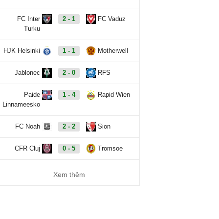
FC Inter
2 - 1
FC Vaduz
Turku
HJK Helsinki
1 - 1
Motherwell
Jablonec
2 - 0
RFS
Paide
1 - 4
Rapid Wien
Linnameesko
FC Noah
2 - 2
Sion
CFR Cluj
0 - 5
Tromsoe
Xem thêm