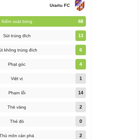
Urartu FC
68
Kiểm soát bóng
13
Sút trúng đích
6
út không trúng đích
4
Phạt góc
1
Việt vị
14
Phạm lỗi
2
Thẻ vàng
0
Thẻ đỏ
2
Thủ môn cản phá