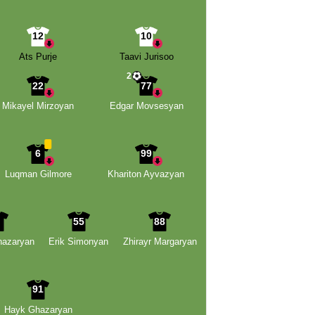
12
10
Ats Purje
Taavi Jurisoo
2
22
77
Mikayel Mirzoyan
Edgar Movsesyan
6
99
Luqman Gilmore
Khariton Ayvazyan
4
55
88
azaryan
Erik Simonyan
Zhirayr Margaryan
91
Hayk Ghazaryan