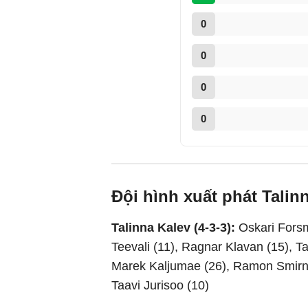
0
0
0
0
Đội hình xuất phát Talin
Talinna Kalev (4-3-3):
Oskari Forsm
Teevali (11), Ragnar Klavan (15), Ta
Marek Kaljumae (26), Ramon Smirnov
Taavi Jurisoo (10)