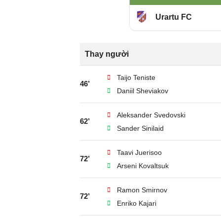
Urartu FC
Thay người
Taijo Teniste
46’
Daniil Sheviakov
Aleksander Svedovski
62’
Sander Sinilaid
Taavi Juerisoo
72’
Arseni Kovaltsuk
Ramon Smirnov
72’
Enriko Kajari