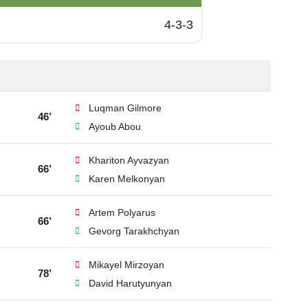
4-3-3
Luqman Gilmore
46’
Ayoub Abou
Khariton Ayvazyan
66’
Karen Melkonyan
Artem Polyarus
66’
Gevorg Tarakhchyan
Mikayel Mirzoyan
78’
David Harutyunyan