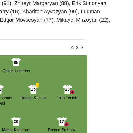
(91), Zhirayr Margaryan (88), Erik Simonyan
arry (16), Khariton Ayvazyan (99), Luqman
 Edgar Movsesyan (77), Mikayel Mirzoyan (22),
4-3-3
88
Oskari Forsman
1
15
23
 Toomas
Ragnar Klavan
Taijo Teniste
ali
26
17
Marek Kaljumae
Ramon Smirnov