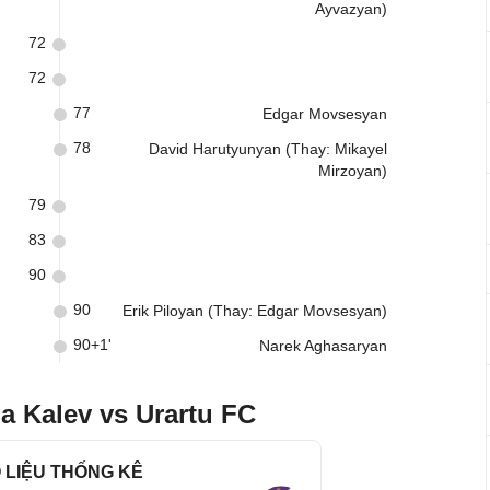
Ayvazyan)
72
72
77
Edgar Movsesyan
78
David Harutyunyan (Thay: Mikayel
Mirzoyan)
79
83
90
90
Erik Piloyan (Thay: Edgar Movsesyan)
90+1'
Narek Aghasaryan
a Kalev vs Urartu FC
 LIỆU THỐNG KÊ