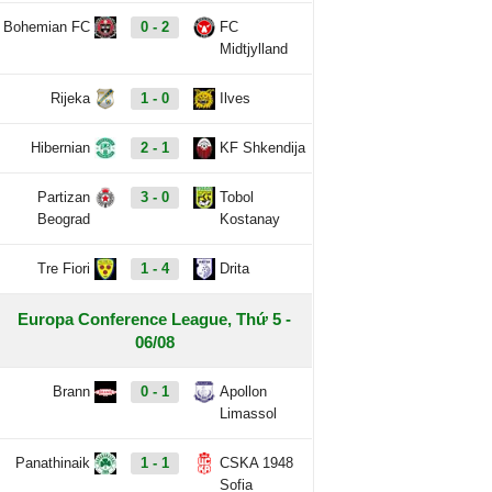
Bohemian FC
0 - 2
FC
Midtjylland
Rijeka
1 - 0
Ilves
Hibernian
2 - 1
KF Shkendija
Partizan
3 - 0
Tobol
Beograd
Kostanay
Tre Fiori
1 - 4
Drita
Europa Conference League, Thứ 5 -
06/08
Brann
0 - 1
Apollon
Limassol
Panathinaik
1 - 1
CSKA 1948
Sofia