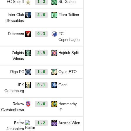
FC Sheriff
1 - 3
St. Gallen
Inter Club
2 - 0
Flora Tallinn
d'Escaldes
Debrecen
0 - 3
FC
Copenhagen
Zalgiris
2 - 5
Hajduk Split
Vilnius
Riga FC
1 - 0
Gyori ETO
IFK
0 - 1
Gent
Gothenburg
Rakow
0 - 0
Hammarby
Czestochowa
IF
Beitar
1 - 2
Austria Wien
Jerusalem