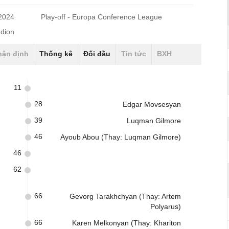
/2024
Play-off - Europa Conference League
adion
hận định
Thống kê
Đối đầu
Tin tức
BXH
11
28
Edgar Movsesyan
39
Luqman Gilmore
46
Ayoub Abou (Thay: Luqman Gilmore)
46
62
66
Gevorg Tarakhchyan (Thay: Artem
Polyarus)
66
Karen Melkonyan (Thay: Khariton