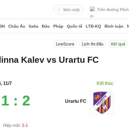
Trên đường Pitch
Mới nhất
BN
Châu Âu
Italia
Đức
Pháp
Quốc tế
LTĐ-KQ
Bình luận
LiveScore
Lịch thi đấu
Kết quả
linna Kalev vs Urartu FC
, 11/7
Kết thúc
1 : 2
Urartu FC
Hiệp một:
1-1