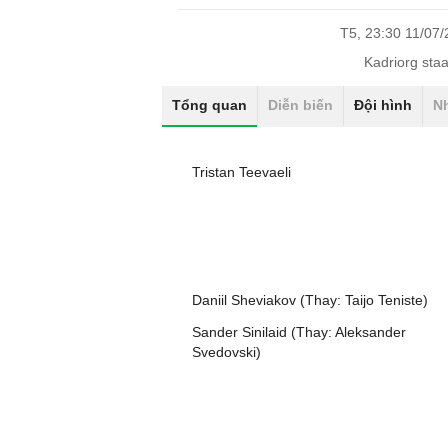
T5, 23:30 11/07
Kadriorg sta
Tổng quan
Diễn biến
Đội hình
N
Tristan Teevaeli
Daniil Sheviakov (Thay: Taijo Teniste)
Sander Sinilaid (Thay: Aleksander
Svedovski)