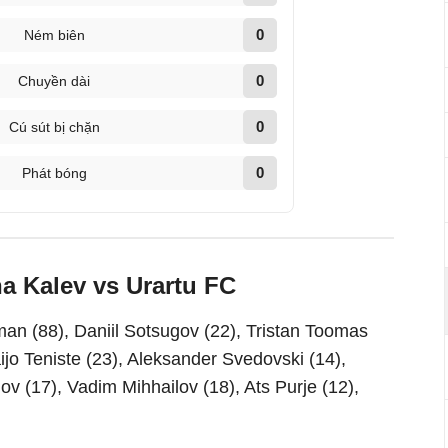
0
Ném biên
0
Chuyền dài
0
Cú sút bị chặn
0
Phát bóng
na Kalev vs Urartu FC
an (88), Daniil Sotsugov (22), Tristan Toomas
ijo Teniste (23), Aleksander Svedovski (14),
 (17), Vadim Mihhailov (18), Ats Purje (12),