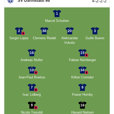
SV Darmstadt 98
4-2-2-2
1
Marcel Schuhen
2
38
20
3
Sergio Lopez
Clemens Riedel
Aleksandar
Guille Bueno
Vukotic
16
15
Andreas Muller
Fabian Nürnberger
10
34
Jean-Paul Boetius
Killian Corredor
7
9
Isac Lidberg
Fraser Hornby
9
16
Nicolo Tresoldi
Havard Nielsen