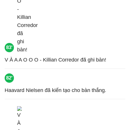
83'
V À A A O O O - Killian Corredor đã ghi bàn!
82'
Haavard Nielsen đã kiến tạo cho bàn thắng.