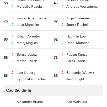
Jean-Paul Boetius
Nicolo Tresoldi
58’
46’
Merveille Papela
Andreas Voglsammer
Fabian Nuernberger
Kolja Oudenne
76’
62’
Luca Marseiler
Jannik Rochelt
Killian Corredor
Hyun-Ju Lee
86’
62’
Matej Maglica
Rabbi Matondo
Sergio Lopez
Fabian Kunze
86’
76’
Marco Thiede
Lars Gindorf
Isac Lidberg
Bartlomiej Wdowik
86’
86’
Fynn Lakenmacher
Josh Knight
Cầu thủ dự bị
Alexander Brunst
Leo Weinkauf