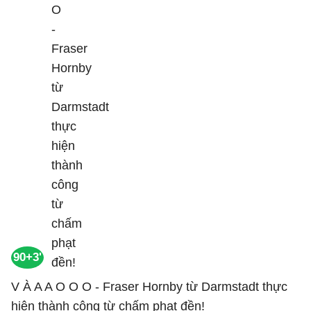
90+3'
V À A A O O O - Fraser Hornby từ Darmstadt thực
hiện thành công từ chấm phạt đền!