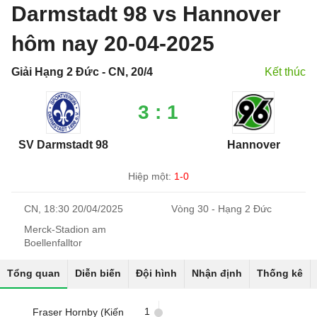
Darmstadt 98 vs Hannover
hôm nay 20-04-2025
Giải Hạng 2 Đức - CN, 20/4
Kết thúc
3 : 1
SV Darmstadt 98
Hannover
Hiệp một:
1-0
CN, 18:30 20/04/2025
Vòng 30 - Hạng 2 Đức
Merck-Stadion am
Boellenfalltor
Tổng quan
Diễn biến
Đội hình
Nhận định
Thống kê
1
Fraser Hornby (Kiến