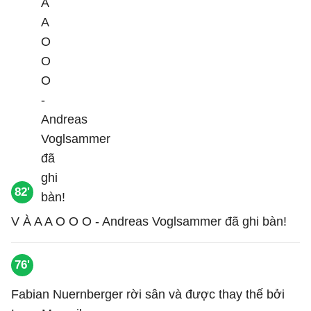
82'
V À A A O O O - Andreas Voglsammer đã ghi bàn!
76'
Fabian Nuernberger rời sân và được thay thế bởi