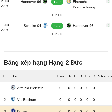
21/03
Hannover 96
Eintracht
1 - 0
2026
Braunschweig
H1: 1-0
15/03
Schalke 04
Hannover 96
2 - 2
2026
H1: 2-0
Bảng xếp hạng Hạng 2 Đức
TT
Đội
5 trận g
1
Arminia Bielefeld
0
0
0
0
0
0
2
VfL Bochum
0
0
0
0
0
0
3
Darmstadt
0
0
0
0
0
0