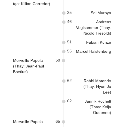
tạo: Killian Corredor)
25
Sei Muroya
46
Andreas
Voglsammer (Thay:
Nicolo Tresoldi)
51
Fabian Kunze
55
Marcel Halstenberg
58
Merveille Papela
(Thay: Jean-Paul
Boetius)
62
Rabbi Matondo
(Thay: Hyun-Ju
Lee)
62
Jannik Rochelt
(Thay: Kolja
Oudenne)
65
Merveille Papela