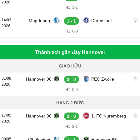
2026
H1: 1-1
14/03
Magdeburg
Darmstadt
1 - 1
2026
H1: 0-0
Thành tích gần đây Hannover
GIAO HỮU
01/08
Hannover 96
PEC Zwolle
3 - 0
2026
H1: 0-0
HẠNG 2 ĐỨC
17/05
Hannover 96
1. FC Nuremberg
3 - 3
2026
H1: 2-1
09/05
VfL Bochum
Hannover 96