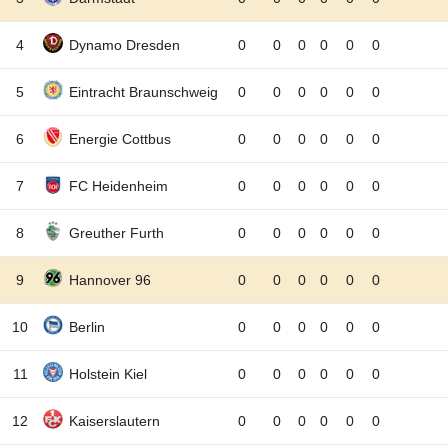
4
Dynamo Dresden
0
0
0
0
0
0
5
Eintracht Braunschweig
0
0
0
0
0
0
6
Energie Cottbus
0
0
0
0
0
0
7
FC Heidenheim
0
0
0
0
0
0
8
Greuther Furth
0
0
0
0
0
0
9
Hannover 96
0
0
0
0
0
0
10
Berlin
0
0
0
0
0
0
11
Holstein Kiel
0
0
0
0
0
0
12
Kaiserslautern
0
0
0
0
0
0