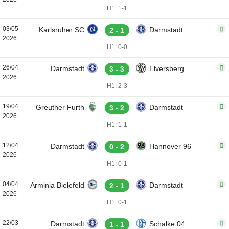
H1: 1-1
03/05
Karlsruher SC
Darmstadt
2 - 1
2026
H1: 0-0
26/04
Darmstadt
Elversberg
3 - 3
2026
H1: 2-3
19/04
Greuther Furth
Darmstadt
3 - 2
2026
H1: 1-1
12/04
Darmstadt
Hannover 96
0 - 2
2026
H1: 0-1
04/04
Arminia Bielefeld
Darmstadt
2 - 1
2026
H1: 0-1
22/03
Darmstadt
Schalke 04
1 - 1