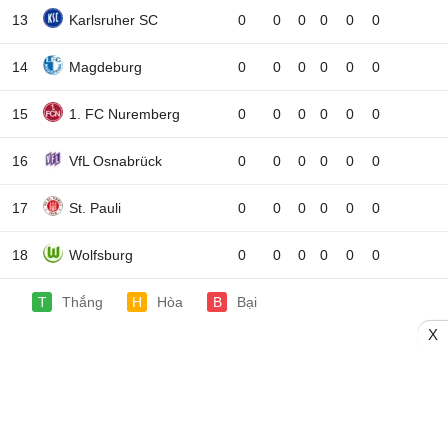
13
Karlsruher SC
0
0
0
0
0
0
14
Magdeburg
0
0
0
0
0
0
15
1. FC Nuremberg
0
0
0
0
0
0
16
VfL Osnabrück
0
0
0
0
0
0
17
St. Pauli
0
0
0
0
0
0
18
Wolfsburg
0
0
0
0
0
0
T
Thắng
H
Hòa
B
Bại
X
Theo Thể thao & Văn hóa