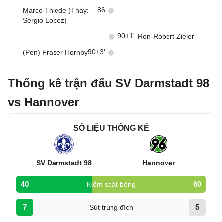
86
Marco Thiede (Thay:
Sergio Lopez)
90+1'
Ron-Robert Zieler
90+3'
(Pen) Fraser Hornby
Thống kê trận đấu SV Darmstadt 98
vs Hannover
SỐ LIỆU THỐNG KÊ
SV Darmstadt 98
Hannover
40
60
Kiểm soát bóng
7
5
Sút trúng đích