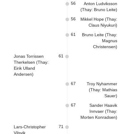
56
Anton Ludviksson
(Thay: Bruno Leite)
56
Mikkel Hope (Thay:
Claus Niyukuri)
61
Bruno Leite (Thay:
Magnus
Christensen)
61
Jonas Torrissen
Therkelsen (Thay:
Eirik Ulland
Andersen)
67
Troy Nyhammer
(Thay: Mathias
Sauer)
67
Sander Haavik
Innvaer (Thay:
Morten Konradsen)
71
Lars-Christopher
Vilsvik