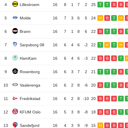
4
Lillestroem
16
8
1
7
2
25
T
T
B
B
5
Molde
16
7
3
6
5
24
H
B
T
H
6
Brann
16
7
1
8
6
22
B
T
T
B
7
Sarpsborg 08
16
6
4
6
-2
22
T
H
T
H
8
HamKam
16
6
4
6
-3
22
B
B
B
T
9
Rosenborg
16
6
3
7
2
21
T
T
T
B
10
Vaalerenga
16
6
2
8
-6
20
B
T
T
B
11
Fredrikstad
16
6
2
8
-10
20
B
B
B
T
12
KFUM Oslo
16
5
3
8
-8
18
B
B
B
T
13
Sandefjord
16
4
3
9
-9
15
H
B
B
B