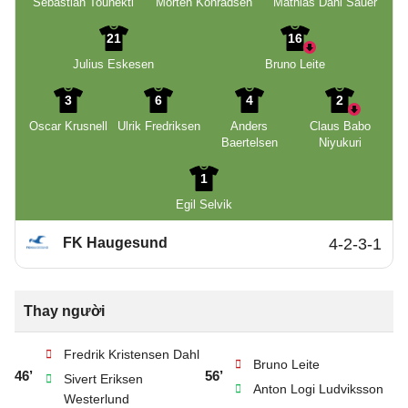
Sebastian Tounekti
Morten Konradsen
Mathias Dahl Sauer
21
16
Julius Eskesen
Bruno Leite
3
6
4
2
Oscar Krusnell
Ulrik Fredriksen
Anders
Claus Babo
Baertelsen
Niyukuri
1
Egil Selvik
FK Haugesund
4-2-3-1
Thay người
Fredrik Kristensen Dahl
Bruno Leite
46’
56’
Sivert Eriksen
Anton Logi Ludviksson
Westerlund