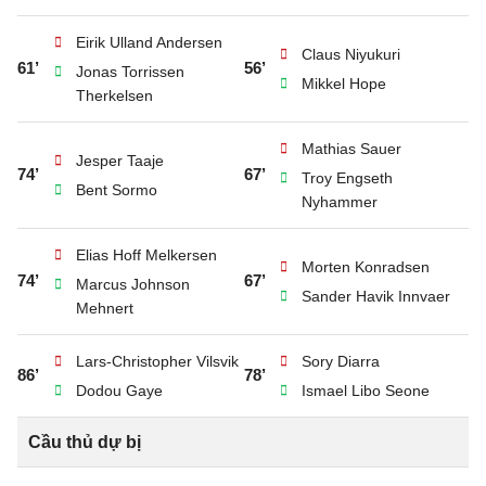
Eirik Ulland Andersen
Claus Niyukuri
61’
56’
Jonas Torrissen
Mikkel Hope
Therkelsen
Mathias Sauer
Jesper Taaje
74’
67’
Troy Engseth
Bent Sormo
Nyhammer
Elias Hoff Melkersen
Morten Konradsen
74’
67’
Marcus Johnson
Sander Havik Innvaer
Mehnert
Lars-Christopher Vilsvik
Sory Diarra
86’
78’
Dodou Gaye
Ismael Libo Seone
Cầu thủ dự bị