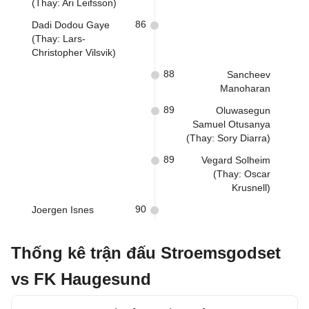
(Thay: Ari Leifsson)
86
Dadi Dodou Gaye
(Thay: Lars-
Christopher Vilsvik)
88
Sancheev
Manoharan
89
Oluwasegun
Samuel Otusanya
(Thay: Sory Diarra)
89
Vegard Solheim
(Thay: Oscar
Krusnell)
90
Joergen Isnes
Thống kê trận đấu Stroemsgodset
vs FK Haugesund