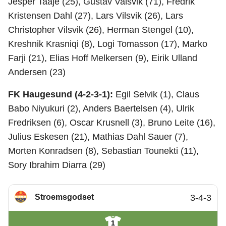
Jesper Taaje (25), Gustav Valsvik (71), Fredrik
Kristensen Dahl (27), Lars Vilsvik (26), Lars
Christopher Vilsvik (26), Herman Stengel (10),
Kreshnik Krasniqi (8), Logi Tomasson (17), Marko
Farji (21), Elias Hoff Melkersen (9), Eirik Ulland
Andersen (23)
FK Haugesund (4-2-3-1):
Egil Selvik (1), Claus
Babo Niyukuri (2), Anders Baertelsen (4), Ulrik
Fredriksen (6), Oscar Krusnell (3), Bruno Leite (16),
Julius Eskesen (21), Mathias Dahl Sauer (7),
Morten Konradsen (8), Sebastian Tounekti (11),
Sory Ibrahim Diarra (29)
Stroemsgodset
3-4-3
1