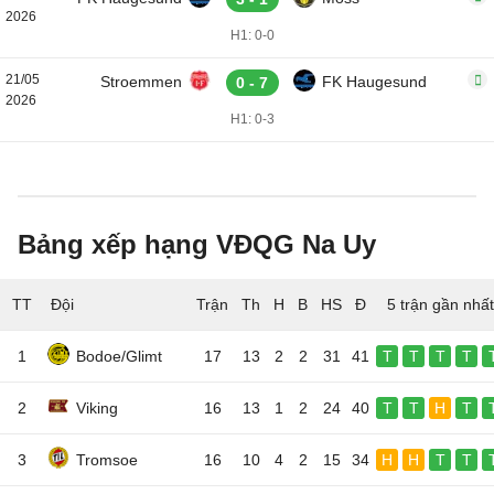
2026
H1: 0-0
21/05
Stroemmen
FK Haugesund
0 - 7
2026
H1: 0-3
Bảng xếp hạng VĐQG Na Uy
TT
Đội
5 trận gần nhất
1
Bodoe/Glimt
17
13
2
2
31
41
T
T
T
T
2
Viking
16
13
1
2
24
40
T
T
H
T
3
Tromsoe
16
10
4
2
15
34
H
H
T
T