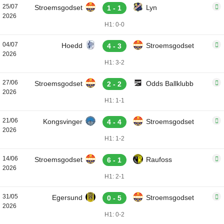
25/07
Stroemsgodset
Lyn
1 - 1
2026
H1: 0-0
04/07
Hoedd
Stroemsgodset
4 - 3
2026
H1: 3-2
27/06
Stroemsgodset
Odds Ballklubb
2 - 2
2026
H1: 1-1
21/06
Kongsvinger
Stroemsgodset
4 - 4
2026
H1: 1-2
14/06
Stroemsgodset
Raufoss
6 - 1
2026
H1: 2-1
31/05
Egersund
Stroemsgodset
0 - 5
2026
H1: 0-2