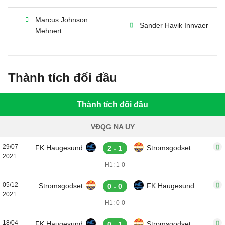
Marcus Johnson
Sander Havik Innvaer
Mehnert
Thành tích đối đầu
Thành tích đối đầu
VĐQG NA UY
29/07
FK Haugesund
Stromsgodset
2 - 1
2021
H1: 1-0
05/12
Stromsgodset
FK Haugesund
0 - 0
2021
H1: 0-0
18/04
FK Haugesund
Stromsgodset
0 - 1