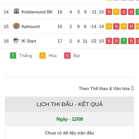
14
Kristiansund BK
16
4
3
9
-11
15
B
H
B
B
15
Aalesund
16
2
8
6
-14
14
H
B
H
B
16
IK Start
17
2
4
11
-22
10
B
B
T
B
T
Thắng
H
Hòa
B
Bại
Theo Thể thao & Văn hóa
LỊCH THI ĐẤU - KẾT QUẢ
Ngày - 12/08
Chưa có dữ liệu trận đấu