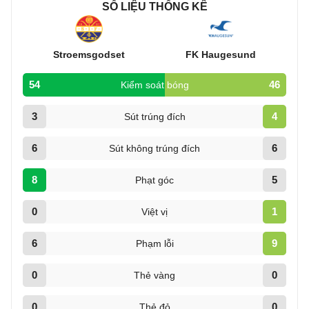
SỐ LIỆU THỐNG KÊ
Stroemsgodset
FK Haugesund
54
46
Kiểm soát bóng
3
4
Sút trúng đích
6
6
Sút không trúng đích
8
5
Phạt góc
0
1
Việt vị
6
9
Phạm lỗi
0
0
Thẻ vàng
0
0
Thẻ đỏ