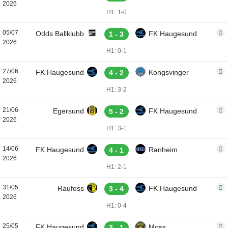
2026
H1: 1-0
05/07
Odds Ballklubb
FK Haugesund
1 - 3
2026
H1: 0-1
27/06
FK Haugesund
Kongsvinger
4 - 2
2026
H1: 3-2
21/06
Egersund
FK Haugesund
5 - 2
2026
H1: 3-1
14/06
FK Haugesund
Ranheim
4 - 1
2026
H1: 2-1
31/05
Raufoss
FK Haugesund
3 - 4
2026
H1: 0-4
25/05
FK Haugesund
Moss
3 - 1