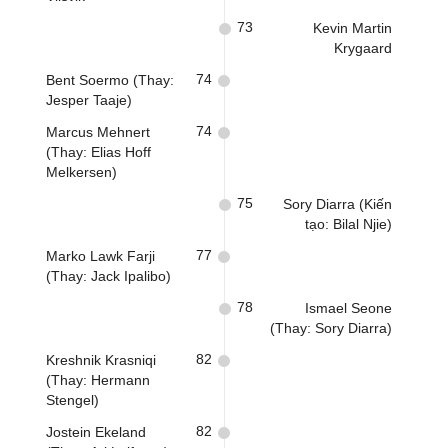
73
Kevin Martin
Krygaard
74
Bent Soermo (Thay:
Jesper Taaje)
74
Marcus Mehnert
(Thay: Elias Hoff
Melkersen)
75
Sory Diarra (Kiến
tạo: Bilal Njie)
77
Marko Lawk Farji
(Thay: Jack Ipalibo)
78
Ismael Seone
(Thay: Sory Diarra)
82
Kreshnik Krasniqi
(Thay: Hermann
Stengel)
82
Jostein Ekeland