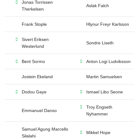
Jonas Torrissen
Aslak Falch
Therkelsen
Frank Stople
Hlynur Freyr Karlsson
Sivert Eriksen
Sondre Liseth
Westerlund
Bent Sormo
Anton Logi Ludviksson
Jostein Ekeland
Martin Samuelsen
Dodou Gaye
Ismael Libo Seone
Troy Engseth
Emmanuel Danso
Nyhammer
Samuel Agung Marcello
Mikkel Hope
Silalahi