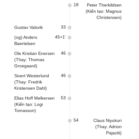
18
Peter Therkildsen
(Kiến tạo: Magnus
Christensen)
33
Gustav Valsvik
45+1'
(og) Anders
Baertelsen
46
Ole Kristian Enersen
(Thay: Thomas
Groegaard)
46
Sivert Westerlund
(Thay: Fredrik
Kristensen Dahl)
53
Elias Hoff Melkersen
(Kiến tạo: Logi
Tomasson)
54
Claus Niyukuri
(Thay: Adrion
Pajaziti)