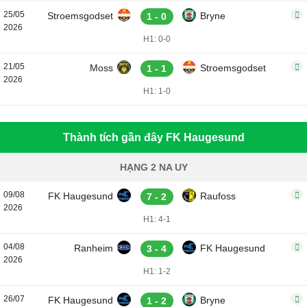
25/05
Stroemsgodset
Bryne
1 - 0
2026
H1: 0-0
21/05
Moss
Stroemsgodset
1 - 1
2026
H1: 1-0
Thành tích gần đây FK Haugesund
HẠNG 2 NA UY
09/08
FK Haugesund
Raufoss
7 - 2
2026
H1: 4-1
04/08
Ranheim
FK Haugesund
3 - 4
2026
H1: 1-2
26/07
FK Haugesund
Bryne
1 - 2