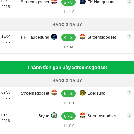
03/08
Stroemsgodset
FK Haugesund
2 - 0
2025
H1: 1-0
HẠNG 2 NA UY
11/04
FK Haugesund
Stroemsgodset
4 - 2
2026
H1: 0-0
Thành tích gần đây Stroemsgodset
HẠNG 2 NA UY
09/08
Stroemsgodset
Egersund
0 - 2
2026
H1: 0-1
01/08
Bryne
Stroemsgodset
0 - 2
2026
H1: 0-0