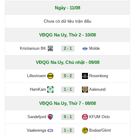
Ngày - 11/08
Chưa có dữ liệu trận đấu
VĐQG Na Uy, Thứ 2 - 10/08
Kristiansun BK
2 - 1
Molde
VĐQG Na Uy, Chủ nhật - 09/08
Lillestroem
0 - 2
Rosenborg
HamKam
1 - 1
Aalesund
VĐQG Na Uy, Thứ 7 - 08/08
Sandefjord
0 - 1
KFUM Oslo
Vaalerenga
1 - 2
Bodoe/Glimt