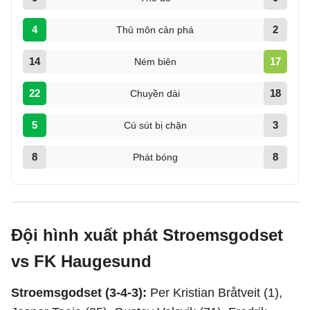
4
2
Thủ môn cản phá
14
17
Ném biên
22
18
Chuyền dài
5
3
Cú sút bị chặn
8
8
Phát bóng
Đội hình xuất phát Stroemsgodset
vs FK Haugesund
Stroemsgodset (3-4-3):
Per Kristian Bråtveit (1),