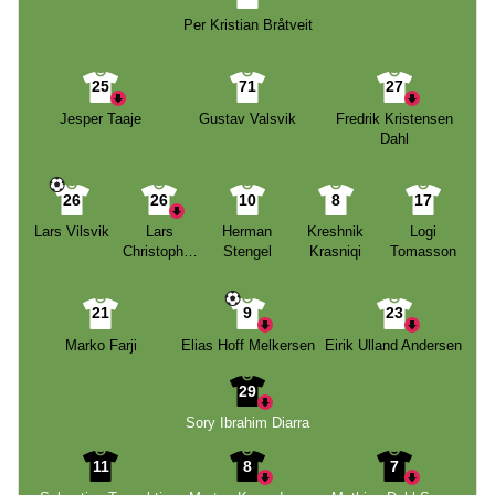
Per Kristian Bråtveit
25
71
27
Jesper Taaje
Gustav Valsvik
Fredrik Kristensen
Dahl
26
26
10
8
17
Lars Vilsvik
Lars
Herman
Kreshnik
Logi
Christopher
Stengel
Krasniqi
Tomasson
Vilsvik
21
9
23
Marko Farji
Elias Hoff Melkersen
Eirik Ulland Andersen
29
Sory Ibrahim Diarra
11
8
7