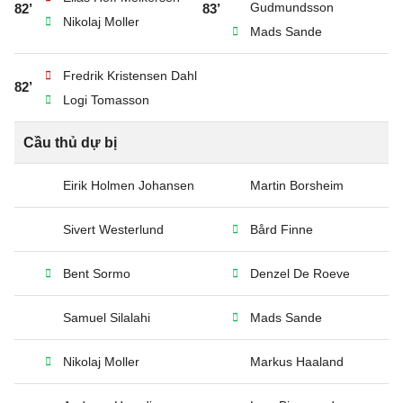
Gudmundsson
82’
83’
Nikolaj Moller
Mads Sande
Fredrik Kristensen Dahl
82’
Logi Tomasson
Cầu thủ dự bị
Eirik Holmen Johansen
Martin Borsheim
Sivert Westerlund
Bård Finne
Bent Sormo
Denzel De Roeve
Samuel Silalahi
Mads Sande
Nikolaj Moller
Markus Haaland