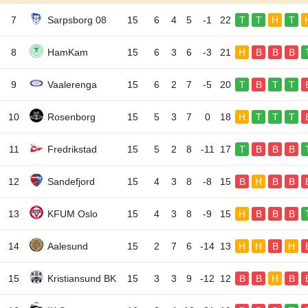
7
Sarpsborg 08
15
6
4
5
-1
22
T
T
H
T
8
HamKam
15
6
3
6
-3
21
H
B
B
B
9
Vaalerenga
15
6
2
7
-5
20
T
B
T
T
10
Rosenborg
15
5
3
7
0
18
H
T
T
T
11
Fredrikstad
15
5
2
8
-11
17
T
B
B
B
12
Sandefjord
15
4
3
8
-8
15
B
H
B
B
13
KFUM Oslo
15
4
3
8
-9
15
H
B
B
B
14
Aalesund
15
2
7
6
-14
13
H
H
B
H
15
Kristiansund BK
15
3
3
9
-12
12
B
B
H
B