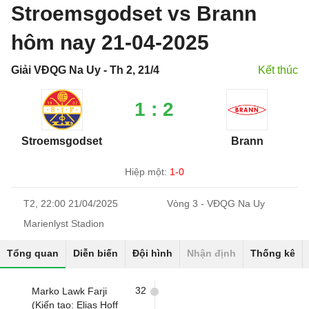
Stroemsgodset vs Brann
hôm nay 21-04-2025
Giải VĐQG Na Uy - Th 2, 21/4
Kết thúc
1 : 2
Stroemsgodset
Brann
Hiệp một:
1-0
T2, 22:00 21/04/2025
Vòng 3 - VĐQG Na Uy
Marienlyst Stadion
Tổng quan
Diễn biến
Đội hình
Nhận định
Thống kê
32
Marko Lawk Farji
(Kiến tạo: Elias Hoff