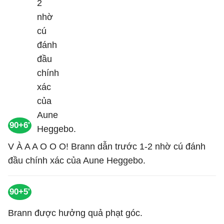
90+6'
V À A A O O O! Brann dẫn trước 1-2 nhờ cú đánh
đầu chính xác của Aune Heggebo.
90+5'
Brann được hưởng quả phạt góc.