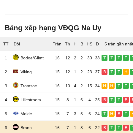
Bảng xếp hạng VĐQG Na Uy
TT
Đội
5 trận gần nhấ
1
Bodoe/Glimt
16
12
2
2
30
38
T
T
T
T
2
Viking
15
12
1
2
23
37
B
T
T
H
3
Tromsoe
16
10
4
2
15
34
H
H
T
T
4
Lillestroem
15
8
1
6
4
25
B
T
T
B
5
Molde
15
7
3
5
6
24
T
H
B
T
6
Brann
16
7
1
8
6
22
B
T
T
B