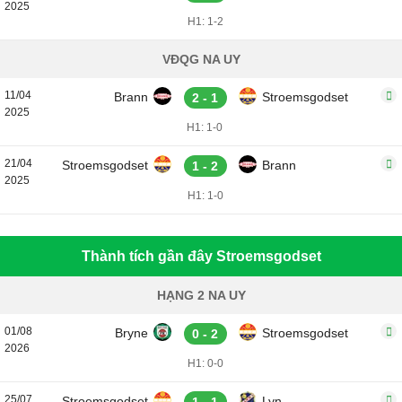
2025
H1: 1-2
VĐQG NA UY
11/04
Brann
Stroemsgodset
2 - 1
2025
H1: 1-0
21/04
Stroemsgodset
Brann
1 - 2
2025
H1: 1-0
Thành tích gần đây Stroemsgodset
HẠNG 2 NA UY
01/08
Bryne
Stroemsgodset
0 - 2
2026
H1: 0-0
25/07
Stroemsgodset
Lyn