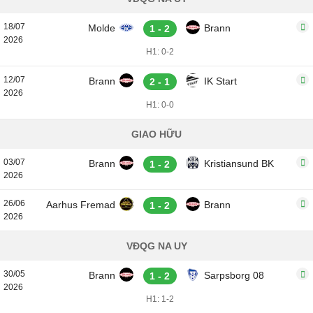
18/07
Molde
Brann
1 - 2
2026
H1: 0-2
12/07
Brann
IK Start
2 - 1
2026
H1: 0-0
GIAO HỮU
03/07
Brann
Kristiansund BK
1 - 2
2026
26/06
Aarhus Fremad
Brann
1 - 2
2026
VĐQG NA UY
30/05
Brann
Sarpsborg 08
1 - 2
2026
H1: 1-2