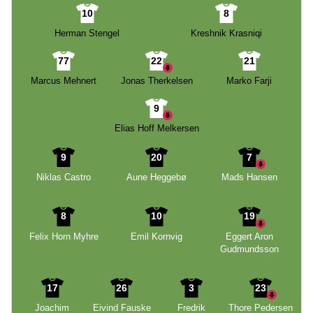
10
8
Herman Stengel
Kreshnik Krasniqi
77
22
21
Marcus Mehnert
Jonas Therkelsen
Marko Farji
9
Elias Hoff Melkersen
9
20
7
Niklas Castro
Aune Heggebø
Mads Hansen
8
10
19
Felix Horn Myhre
Emil Kornvig
Eggert Aron
Gudmundsson
17
26
3
23
Joachim
Eivind Fauske
Fredrik
Thore Pedersen