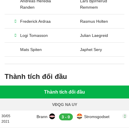
Andreas Heredia
Lars Bjornerud
Randen
Remmem
Frederick Ardraa
Rasmus Holten
Logi Tomasson
Julian Laegreid
Mats Spiten
Japhet Sery
Thành tích đối đầu
Thành tích đối đầu
VĐQG NA UY
30/05
Brann
Stromsgodset
3 - 0
2021