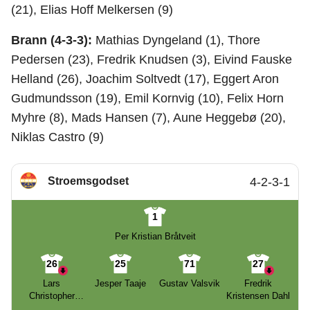
(21), Elias Hoff Melkersen (9)
Brann (4-3-3):
Mathias Dyngeland (1), Thore
Pedersen (23), Fredrik Knudsen (3), Eivind Fauske
Helland (26), Joachim Soltvedt (17), Eggert Aron
Gudmundsson (19), Emil Kornvig (10), Felix Horn
Myhre (8), Mads Hansen (7), Aune Heggebø (20),
Niklas Castro (9)
Stroemsgodset
4-2-3-1
1
Per Kristian Bråtveit
26
25
71
27
Lars
Jesper Taaje
Gustav Valsvik
Fredrik
Christopher
Kristensen Dahl
Vilsvik