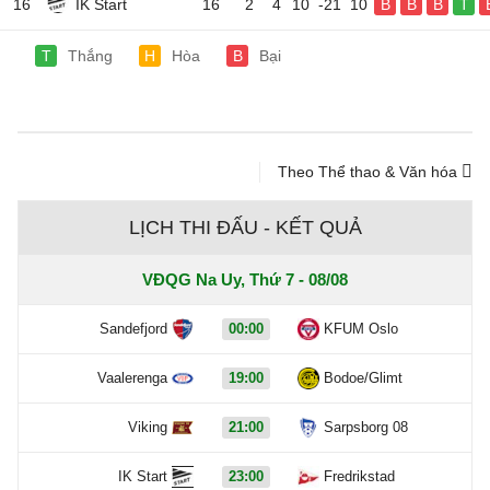
16
IK Start
16
2
4
10
-21
10
B
B
B
T
T
Thắng
H
Hòa
B
Bại
Theo Thể thao & Văn hóa
LỊCH THI ĐẤU - KẾT QUẢ
VĐQG Na Uy, Thứ 7 - 08/08
Sandefjord
00:00
KFUM Oslo
Vaalerenga
19:00
Bodoe/Glimt
Viking
21:00
Sarpsborg 08
IK Start
23:00
Fredrikstad