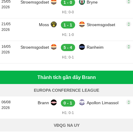
25/05
Stroemsgodset
Bryne
1 - 0
2026
H1: 0-0
21/05
Moss
Stroemsgodset
1 - 1
2026
H1: 1-0
16/05
Stroemsgodset
Ranheim
5 - 4
2026
H1: 0-1
Thành tích gần đây Brann
EUROPA CONFERENCE LEAGUE
06/08
Brann
Apollon Limassol
0 - 1
2026
H1: 0-1
VĐQG NA UY