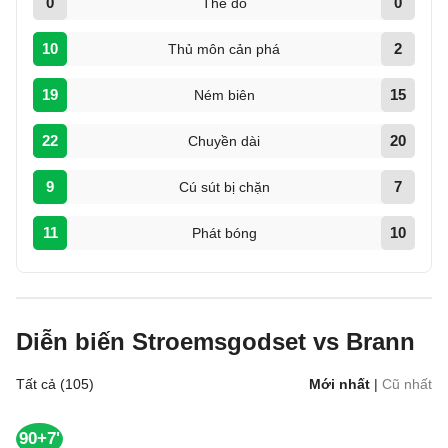
0
0
Thẻ đỏ
10
2
Thủ môn cản phá
19
15
Ném biên
22
20
Chuyền dài
9
7
Cú sút bị chặn
11
10
Phát bóng
Diễn biến Stroemsgodset vs Brann
Tất cả (105)
Mới nhất
|
Cũ nhất
90+7'