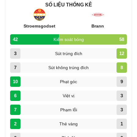
SỐ LIỆU THỐNG KÊ
Stroemsgodset
Brann
42
58
Kiểm soát bóng
3
12
Sút trúng đích
7
8
Sút không trúng đích
10
9
Phạt góc
6
3
Việt vị
7
3
Phạm lỗi
2
1
Thẻ vàng