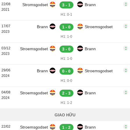
22/08
Stromsgodset
Brann
3 - 1
2021
H1: 0-1
17/07
Brann
Stroemsgodset
1 - 0
2023
H1: 1-0
03/12
Stroemsgodset
Brann
3 - 0
2023
H1: 1-0
29/06
Brann
Stroemsgodset
0 - 0
2024
H1: 0-0
04/08
Stroemsgodset
Brann
2 - 3
2024
H1: 1-2
GIAO HỮU
22/02
Stroemsgodset
Brann
1 - 2