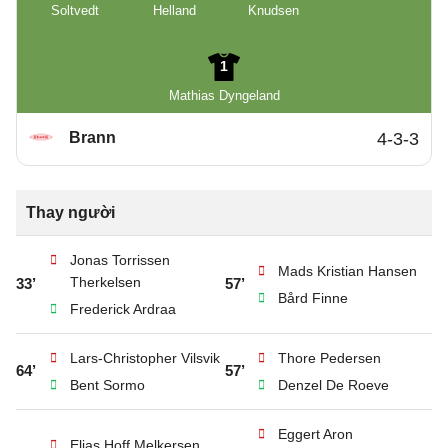
Soltvedt
Helland
Knudsen
1
Mathias Dyngeland
Brann
4-3-3
Thay người
Jonas Torrissen
Mads Kristian Hansen
Therkelsen
33’
57’
Bård Finne
Frederick Ardraa
Lars-Christopher Vilsvik
Thore Pedersen
64’
57’
Bent Sormo
Denzel De Roeve
Eggert Aron
Elias Hoff Melkersen