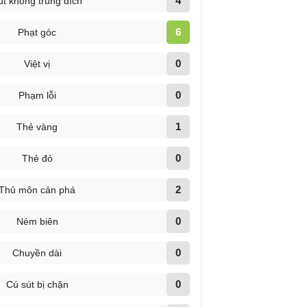
4
út không trúng đích
6
Phạt góc
0
Việt vị
0
Phạm lỗi
1
Thẻ vàng
0
Thẻ đỏ
2
Thủ môn cản phá
0
Ném biên
0
Chuyền dài
0
Cú sút bị chặn