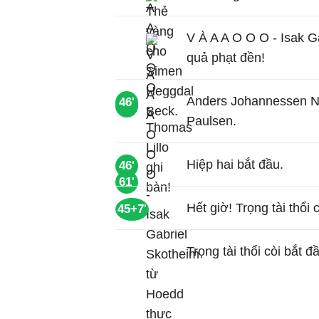
V À A A O O O - Isak G
quả phạt đền!
Anders Johannessen No
46'
58'
Paulsen.
Hiệp hai bắt đầu.
46'
61'
Hết giờ! Trọng tài thổi 
45+7'
Trọng tài thổi còi bắt đ