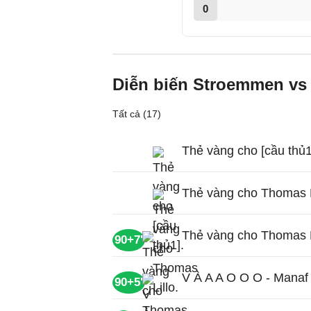
0
Diễn biến Stroemmen vs
Tất cả (17)
Thẻ vàng cho [cầu thủ1
Thẻ vàng cho Thomas L
Thẻ vàng cho Thomas 
90+7'
V À A A O O O - Manaf
90+5'