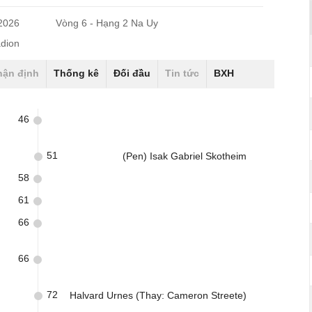
/2026
Vòng 6 - Hạng 2 Na Uy
dion
hận định
Thống kê
Đối đầu
Tin tức
BXH
46
51
(Pen) Isak Gabriel Skotheim
58
61
66
66
72
Halvard Urnes (Thay: Cameron Streete)