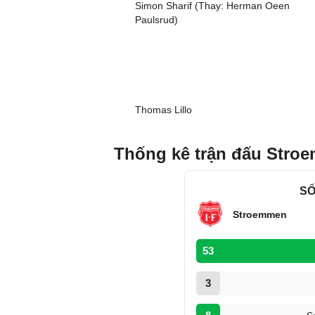
Simon Sharif (Thay: Herman Oeen
Paulsrud)
Thomas Lillo
Thống kê trận đấu Stro
SỐ
Stroemmen
53
3