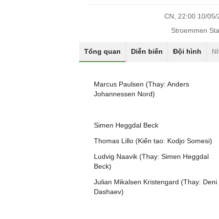
CN, 22:00 10/05
Stroemmen Sta
Tổng quan
Diễn biến
Đội hình
N
Marcus Paulsen (Thay: Anders
Johannessen Nord)
Simen Heggdal Beck
Thomas Lillo (Kiến tạo: Kodjo Somesi)
Ludvig Naavik (Thay: Simen Heggdal
Beck)
Julian Mikalsen Kristengard (Thay: Deni
Dashaev)