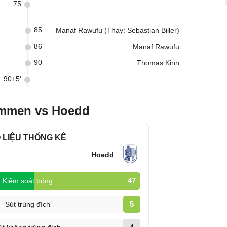
75
85
Manaf Rawufu (Thay: Sebastian Biller)
86
Manaf Rawufu
90
Thomas Kinn
90+5'
emmen vs Hoedd
 LIỆU THỐNG KÊ
Hoedd
47
Kiểm soát bóng
5
Sút trúng đích