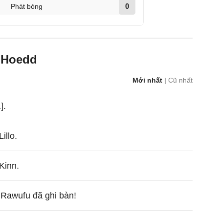
0
Phát bóng
 Hoedd
Mới nhất
|
Cũ nhất
].
illo.
Kinn.
 Rawufu đã ghi bàn!