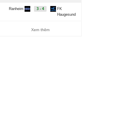
Ranheim
3 - 4
FK
Haugesund
Xem thêm