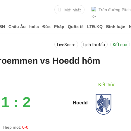
Trên đường Pitch
Mới nhất
BN
Châu Âu
Italia
Đức
Pháp
Quốc tế
LTĐ-KQ
Bình luận
LiveScore
Lịch thi đấu
Kết quả
Stroemmen vs Hoedd hôm
Kết thúc
1 : 2
Hoedd
Hiệp một:
0-0