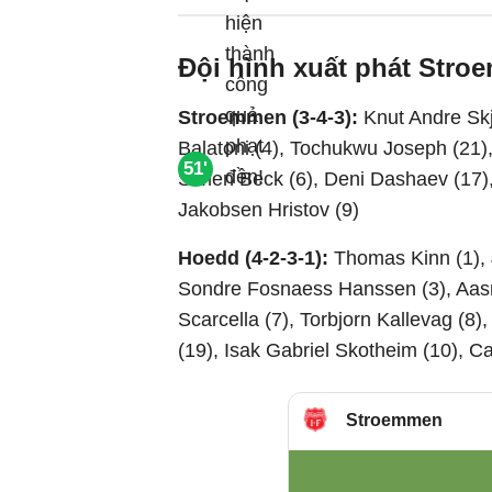
Đội hình xuất phát Str
Stroemmen (3-4-3):
Knut Andre Skj
Balatoni (4), Tochukwu Joseph (21)
51'
Simen Beck (6), Deni Dashaev (17), 
Jakobsen Hristov (9)
Hoedd (4-2-3-1):
Thomas Kinn (1), 
Sondre Fosnaess Hanssen (3), Aa
Scarcella (7), Torbjorn Kallevag (8)
(19), Isak Gabriel Skotheim (10), 
Stroemmen