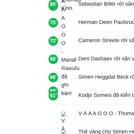
Sebastian Biller rời s
85'
90'
Herman Oeen Paulsrud 
75'
Cameron Streete rời sâ
72'
Deni Dashaev rời sân v
66'
Simen Heggdal Beck rời
66'
86'
Kodjo Somesi đã kiến t
61'
V À A A O O O - Thomas
Thẻ vàng cho Simen H