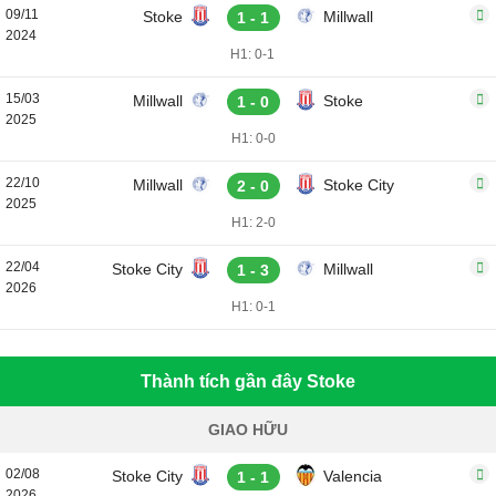
09/11
Stoke
Millwall
1 - 1
2024
H1: 0-1
15/03
Millwall
Stoke
1 - 0
2025
H1: 0-0
22/10
Millwall
Stoke City
2 - 0
2025
H1: 2-0
22/04
Stoke City
Millwall
1 - 3
2026
H1: 0-1
Thành tích gần đây Stoke
GIAO HỮU
02/08
Stoke City
Valencia
1 - 1
2026