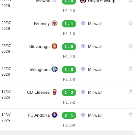
01/08
Millwall
Royal Antwerp
1 - 0
2026
H1: 0-0
29/07
Bromley
Millwall
1 - 1
2026
H1: 1-0
25/07
Stevenage
Millwall
1 - 0
2026
H1: 0-0
22/07
Gillingham
Millwall
1 - 0
2026
H1: 1-0
17/07
CD Eldense
Millwall
1 - 2
2026
H1: 0-2
14/07
FC Andorra
Millwall
2 - 1
2026
H1: 0-0