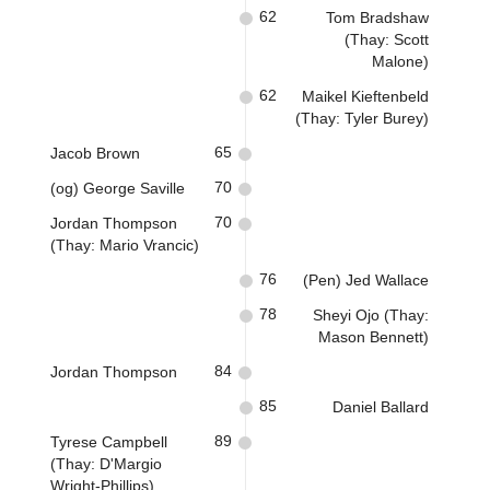
62
Tom Bradshaw
(Thay: Scott
Malone)
62
Maikel Kieftenbeld
(Thay: Tyler Burey)
65
Jacob Brown
70
(og) George Saville
70
Jordan Thompson
(Thay: Mario Vrancic)
76
(Pen) Jed Wallace
78
Sheyi Ojo (Thay:
Mason Bennett)
84
Jordan Thompson
85
Daniel Ballard
89
Tyrese Campbell
(Thay: D'Margio
Wright-Phillips)