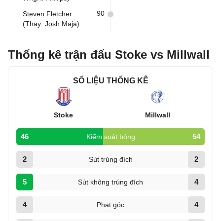
90
Steven Fletcher
(Thay: Josh Maja)
Thống kê trận đấu Stoke vs Millwall
SỐ LIỆU THỐNG KÊ
Stoke
Millwall
46
54
Kiểm soát bóng
2
2
Sút trúng đích
5
4
Sút không trúng đích
4
4
Phạt góc