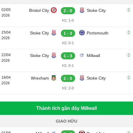
02/05
Bristol City
Stoke City
2 - 0
2026
H1: 1-0
25/04
Stoke City
Portsmouth
1 - 3
2026
H1: 0-1
22/04
Stoke City
Millwall
1 - 3
2026
H1: 0-1
18/04
Wrexham
Stoke City
2 - 0
2026
H1: 2-0
Thành tích gần đây Millwall
GIAO HỮU