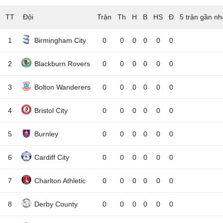
TT
Đội
5 trận gần nh
1
Birmingham City
0
0
0
0
0
0
2
Blackburn Rovers
0
0
0
0
0
0
3
Bolton Wanderers
0
0
0
0
0
0
4
Bristol City
0
0
0
0
0
0
5
Burnley
0
0
0
0
0
0
6
Cardiff City
0
0
0
0
0
0
7
Charlton Athletic
0
0
0
0
0
0
8
Derby County
0
0
0
0
0
0