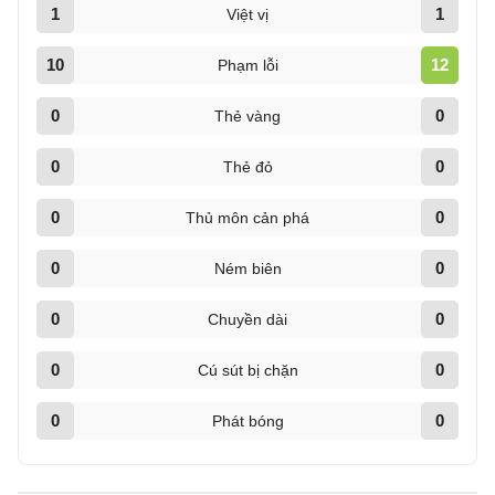
1
1
Việt vị
10
12
Phạm lỗi
0
0
Thẻ vàng
0
0
Thẻ đỏ
0
0
Thủ môn cản phá
0
0
Ném biên
0
0
Chuyền dài
0
0
Cú sút bị chặn
0
0
Phát bóng