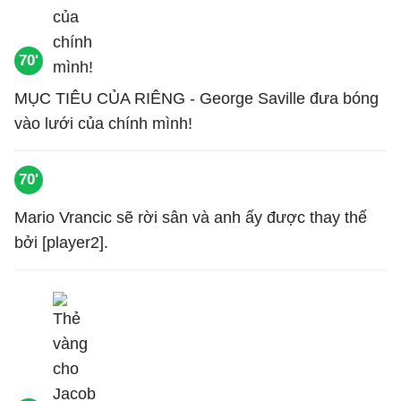
70'
MỤC TIÊU CỦA RIÊNG - George Saville đưa bóng
vào lưới của chính mình!
70'
Mario Vrancic sẽ rời sân và anh ấy được thay thế
bởi [player2].