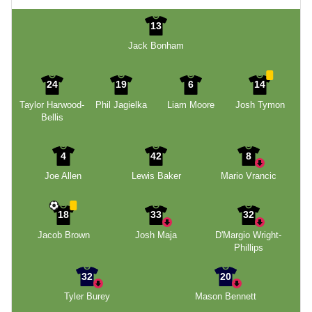
13
Jack Bonham
24
19
6
14
Taylor Harwood-
Phil Jagielka
Liam Moore
Josh Tymon
Bellis
4
42
8
Joe Allen
Lewis Baker
Mario Vrancic
18
33
32
Jacob Brown
Josh Maja
D'Margio Wright-
Phillips
32
20
Tyler Burey
Mason Bennett