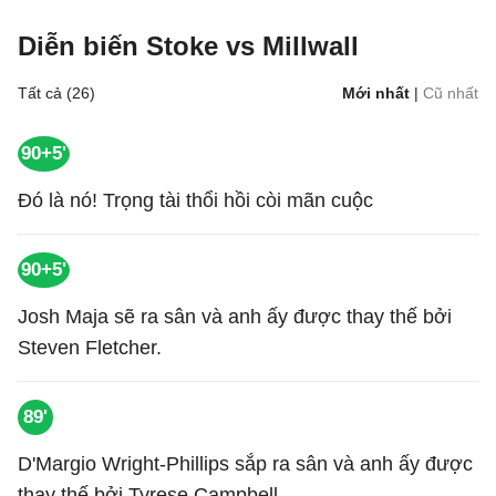
Diễn biến Stoke vs Millwall
Tất cả (26)
Mới nhất
|
Cũ nhất
90+5'
Đó là nó! Trọng tài thổi hồi còi mãn cuộc
90+5'
Josh Maja sẽ ra sân và anh ấy được thay thế bởi
Steven Fletcher.
89'
D'Margio Wright-Phillips sắp ra sân và anh ấy được
thay thế bởi Tyrese Campbell.