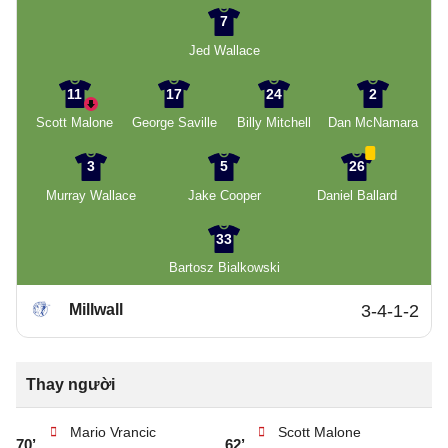
7
Jed Wallace
11
17
24
2
Scott Malone
George Saville
Billy Mitchell
Dan McNamara
3
5
26
Murray Wallace
Jake Cooper
Daniel Ballard
33
Bartosz Bialkowski
Millwall
3-4-1-2
Thay người
Mario Vrancic
Scott Malone
70’
62’