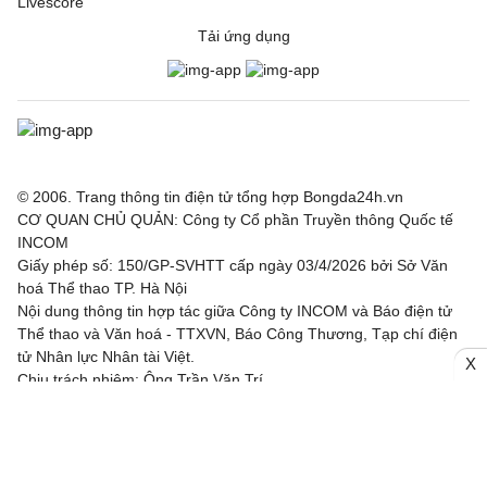
Livescore
Tải ứng dụng
© 2006. Trang thông tin điện tử tổng hợp Bongda24h.vn
CƠ QUAN CHỦ QUẢN: Công ty Cổ phần Truyền thông Quốc tế
INCOM
Giấy phép số: 150/GP-SVHTT cấp ngày 03/4/2026 bởi Sở Văn
hoá Thể thao TP. Hà Nội
Nội dung thông tin hợp tác giữa Công ty INCOM và Báo điện tử
Thể thao và Văn hoá - TTXVN, Báo Công Thương, Tạp chí điện
tử Nhân lực Nhân tài Việt.
X
Chịu trách nhiệm: Ông Trần Văn Trí
Địa chỉ: Tầng 3, Tòa nhà IC, số 82 phố Duy Tân, Phường Cầu
Giấy, TP. Hà Nội
Email: bongda24h@incom.vn /Số điện thoại: (024) 3.784 8888