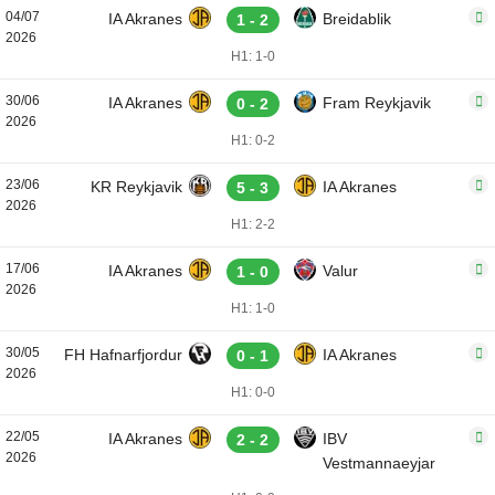
04/07
IA Akranes
Breidablik
1 - 2
2026
H1: 1-0
30/06
IA Akranes
Fram Reykjavik
0 - 2
2026
H1: 0-2
23/06
KR Reykjavik
IA Akranes
5 - 3
2026
H1: 2-2
17/06
IA Akranes
Valur
1 - 0
2026
H1: 1-0
30/05
FH Hafnarfjordur
IA Akranes
0 - 1
2026
H1: 0-0
22/05
IA Akranes
IBV
2 - 2
2026
Vestmannaeyjar