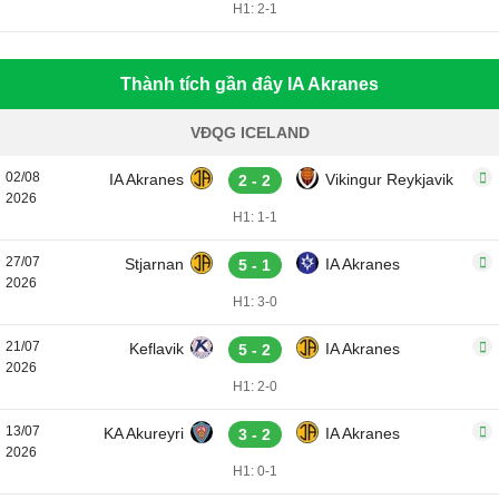
H1: 2-1
Thành tích gần đây IA Akranes
VĐQG ICELAND
02/08
IA Akranes
Vikingur Reykjavik
2 - 2
2026
H1: 1-1
27/07
Stjarnan
IA Akranes
5 - 1
2026
H1: 3-0
21/07
Keflavik
IA Akranes
5 - 2
2026
H1: 2-0
13/07
KA Akureyri
IA Akranes
3 - 2
2026
H1: 0-1