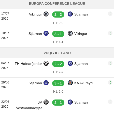
EUROPA CONFERENCE LEAGUE
17/07
Vikingur
Stjarnan
2 - 2
2026
H1: 0-0
10/07
Stjarnan
Vikingur
3 - 1
2026
H1: 1-1
VĐQG ICELAND
04/07
FH Hafnarfjordur
Stjarnan
2 - 2
2026
H1: 2-2
29/06
Stjarnan
KA Akureyri
3 - 1
2026
H1: 2-0
22/06
IBV
Stjarnan
2 - 1
2026
Vestmannaeyjar