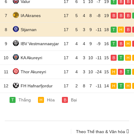
6
Valur
17
6
1
10
-7
19
T
B
B
7
IA Akranes
17
5
4
8
-8
19
B
B
B
8
Stjarnan
17
5
3
9
-11
18
T
H
B
9
IBV Vestmannaeyjar
17
4
4
9
-9
16
T
B
H
10
KA Akureyri
17
4
3
10
-11
15
B
T
H
11
Thor Akureyri
17
4
3
10
-24
15
H
B
T
12
FH Hafnarfjordur
17
2
8
7
-11
14
H
T
H
T
Thắng
H
Hòa
B
Bại
Theo Thể thao & Văn hóa