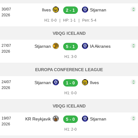
30/07
Ilves
Stjarnan
2 - 1
2026
H1: 0-0
|
HP: 1-1
|
Pen: 5-4
VĐQG ICELAND
27/07
Stjarnan
IA Akranes
5 - 1
2026
H1: 3-0
EUROPA CONFERENCE LEAGUE
24/07
Stjarnan
Ilves
1 - 0
2026
H1: 0-0
VĐQG ICELAND
19/07
KR Reykjavik
Stjarnan
5 - 0
2026
H1: 2-0