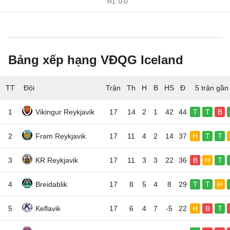
H1: 0-0
Bảng xếp hạng VĐQG Iceland
TT
Đội
5 trận gần
1
Vikingur Reykjavik
17
14
2
1
42
44
T
T
B
2
Fram Reykjavik
17
11
4
2
14
37
H
T
T
3
KR Reykjavik
17
11
3
3
22
36
B
H
T
4
Breidablik
17
8
5
4
8
29
T
T
H
5
Keflavik
17
6
4
7
-5
22
H
B
T