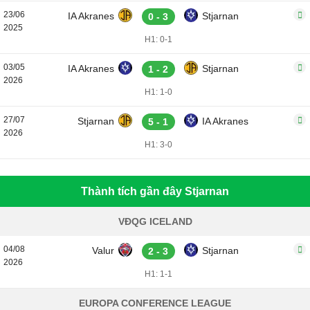
23/06
IA Akranes
Stjarnan
0 - 3
2025
H1: 0-1
03/05
IA Akranes
Stjarnan
1 - 2
2026
H1: 1-0
27/07
Stjarnan
IA Akranes
5 - 1
2026
H1: 3-0
Thành tích gần đây Stjarnan
VĐQG ICELAND
04/08
Valur
Stjarnan
2 - 3
2026
H1: 1-1
EUROPA CONFERENCE LEAGUE