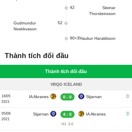
42
Steinar
Thorsteinsson
52
Gudmundur
Noekkvason
90+3'
Haukur Haraldsson
Thành tích đối đầu
Thành tích đối đầu
VĐQG ICELAND
18/05
IA Akranes
Stjarnan
0 - 0
2021
05/08
Stjarnan
IA Akranes
4 - 0
2021
H1: 3-0