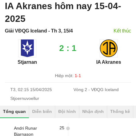
IA Akranes hôm nay 15-04-
2025
Giải VĐQG Iceland - Th 3, 15/4
Kết thúc
2 : 1
Stjarnan
IA Akranes
Hiệp một:
1-1
T3, 02:15 15/04/2025
Vòng 2 - VĐQG Iceland
Stjoernuvoellur
Tổng quan
Diễn biến
Đội hình
Nhận định
Thống kê
25
Andri Runar
Bjarnason