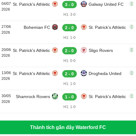
04/07
St. Patrick's Athletic
Galway United FC
3 - 0
2026
H1: 3-0
27/06
Bohemian FC
St. Patrick's Athletic
2 - 0
2026
H1: 1-0
20/06
St. Patrick's Athletic
Sligo Rovers
2 - 0
2026
H1: 0-0
13/06
St. Patrick's Athletic
Drogheda United
2 - 0
2026
H1: 1-0
30/05
Shamrock Rovers
St. Patrick's Athletic
1 - 0
2026
H1: 1-0
Thành tích gần đây Waterford FC