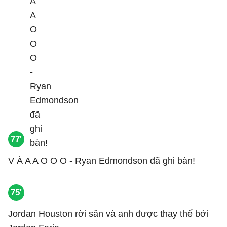
77'
V À A A O O O - Ryan Edmondson đã ghi bàn!
75'
Jordan Houston rời sân và anh được thay thế bởi