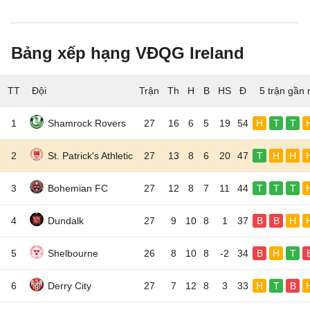
Bảng xếp hạng VĐQG Ireland
TT
Đội
5 trận gần 
1
Shamrock Rovers
27
16
6
5
19
54
H
T
T
2
St. Patrick's Athletic
27
13
8
6
20
47
T
H
H
3
Bohemian FC
27
12
8
7
11
44
T
T
T
4
Dundalk
27
9
10
8
1
37
B
B
H
5
Shelbourne
26
8
10
8
-2
34
B
H
T
6
Derry City
27
7
12
8
3
33
H
T
B