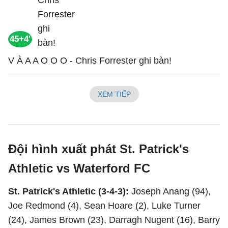
45+4'
V À A A O O O - Chris Forrester ghi bàn!
XEM TIẾP
Đội hình xuất phát St. Patrick's
Athletic vs Waterford FC
St. Patrick's Athletic (3-4-3):
Joseph Anang (94),
Joe Redmond (4), Sean Hoare (2), Luke Turner
(24), James Brown (23), Darragh Nugent (16), Barry