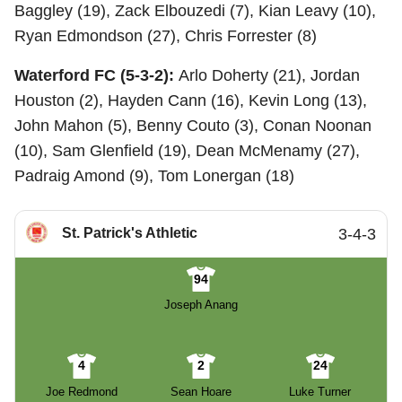
Baggley (19), Zack Elbouzedi (7), Kian Leavy (10),
Ryan Edmondson (27), Chris Forrester (8)
Waterford FC (5-3-2):
Arlo Doherty (21), Jordan
Houston (2), Hayden Cann (16), Kevin Long (13),
John Mahon (5), Benny Couto (3), Conan Noonan
(10), Sam Glenfield (19), Dean McMenamy (27),
Padraig Amond (9), Tom Lonergan (18)
St. Patrick's Athletic
3-4-3
94
Joseph Anang
4
2
24
Joe Redmond
Sean Hoare
Luke Turner