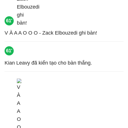
61'
V À A A O O O - Zack Elbouzedi ghi bàn!
61'
Kian Leavy đã kiến tạo cho bàn thắng.