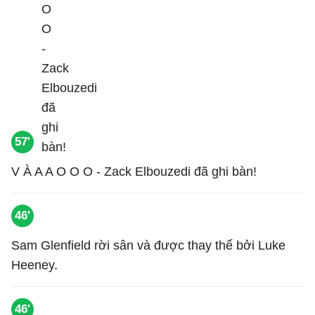
57'
V À A A O O O - Zack Elbouzedi đã ghi bàn!
46'
Sam Glenfield rời sân và được thay thế bởi Luke
Heeney.
46'