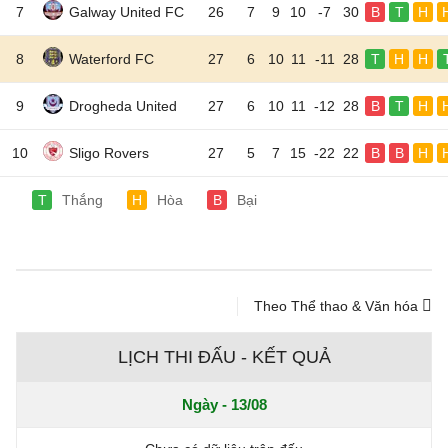
7
Galway United FC
26
7
9
10
-7
30
B
T
H
8
Waterford FC
27
6
10
11
-11
28
T
H
H
9
Drogheda United
27
6
10
11
-12
28
B
T
H
10
Sligo Rovers
27
5
7
15
-22
22
B
B
H
T
Thắng
H
Hòa
B
Bại
Theo Thể thao & Văn hóa
LỊCH THI ĐẤU - KẾT QUẢ
Ngày - 13/08