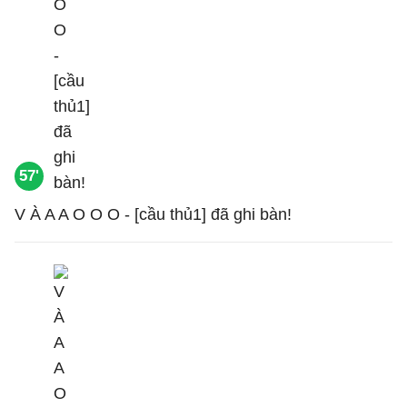
57'
V À A A O O O - [cầu thủ1] đã ghi bàn!