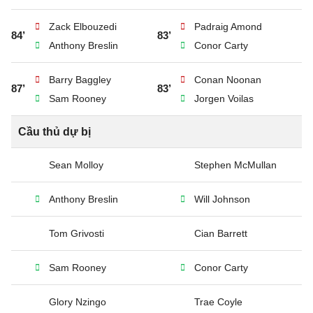
Zack Elbouzedi
Padraig Amond
84’
83’
Anthony Breslin
Conor Carty
Barry Baggley
Conan Noonan
87’
83’
Sam Rooney
Jorgen Voilas
Cầu thủ dự bị
Sean Molloy
Stephen McMullan
Anthony Breslin
Will Johnson
Tom Grivosti
Cian Barrett
Sam Rooney
Conor Carty
Glory Nzingo
Trae Coyle