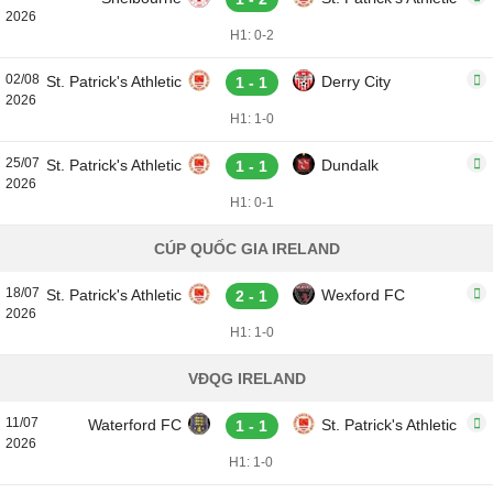
2026
H1: 0-2
02/08
St. Patrick's Athletic
Derry City
1 - 1
2026
H1: 1-0
25/07
St. Patrick's Athletic
Dundalk
1 - 1
2026
H1: 0-1
CÚP QUỐC GIA IRELAND
18/07
St. Patrick's Athletic
Wexford FC
2 - 1
2026
H1: 1-0
VĐQG IRELAND
11/07
Waterford FC
St. Patrick's Athletic
1 - 1
2026
H1: 1-0