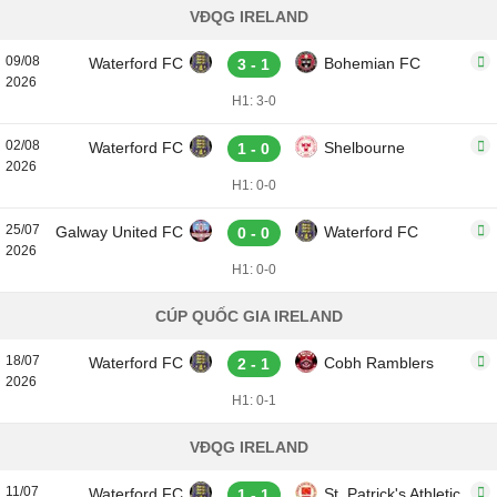
VĐQG IRELAND
09/08
Waterford FC
Bohemian FC
3 - 1
2026
H1: 3-0
02/08
Waterford FC
Shelbourne
1 - 0
2026
H1: 0-0
25/07
Galway United FC
Waterford FC
0 - 0
2026
H1: 0-0
CÚP QUỐC GIA IRELAND
18/07
Waterford FC
Cobh Ramblers
2 - 1
2026
H1: 0-1
VĐQG IRELAND
11/07
Waterford FC
St. Patrick's Athletic
1 - 1