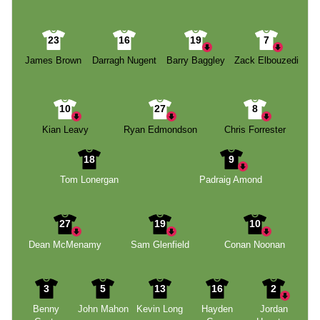
23
16
19
7
James Brown
Darragh Nugent
Barry Baggley
Zack Elbouzedi
10
27
8
Kian Leavy
Ryan Edmondson
Chris Forrester
18
9
Tom Lonergan
Padraig Amond
27
19
10
Dean McMenamy
Sam Glenfield
Conan Noonan
3
5
13
16
2
Benny
John Mahon
Kevin Long
Hayden
Jordan