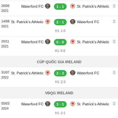
26/06
Waterford FC
St. Patrick's Athletic
1 - 1
2021
14/08
St. Patrick's Athletic
Waterford FC
2 - 1
2021
H1: 1-0
20/11
Waterford FC
St. Patrick's Athletic
0 - 0
2021
H1: 0-0
CÚP QUỐC GIA IRELAND
31/07
St. Patrick's Athletic
Waterford FC
2 - 3
2022
H1: 2-3
VĐQG IRELAND
05/03
Waterford FC
St. Patrick's Athletic
3 - 1
2024
H1: 2-1