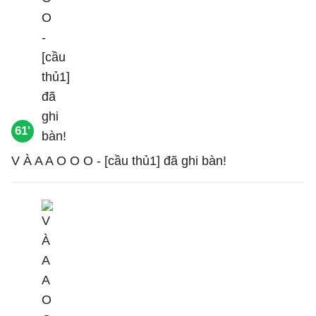
61'
V À A A O O O - [cầu thủ1] đã ghi bàn!