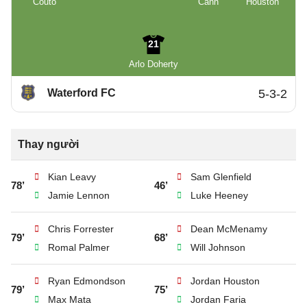
Couto
Cann
Houston
21
Arlo Doherty
Waterford FC
5-3-2
Thay người
Kian Leavy
Sam Glenfield
78’
46’
Jamie Lennon
Luke Heeney
Chris Forrester
Dean McMenamy
79’
68’
Romal Palmer
Will Johnson
Ryan Edmondson
Jordan Houston
79’
75’
Max Mata
Jordan Faria