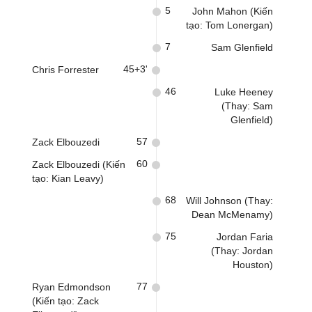
5
John Mahon (Kiến
tạo: Tom Lonergan)
7
Sam Glenfield
45+3'
Chris Forrester
46
Luke Heeney
(Thay: Sam
Glenfield)
57
Zack Elbouzedi
60
Zack Elbouzedi (Kiến
tạo: Kian Leavy)
68
Will Johnson (Thay:
Dean McMenamy)
75
Jordan Faria
(Thay: Jordan
Houston)
77
Ryan Edmondson
(Kiến tạo: Zack