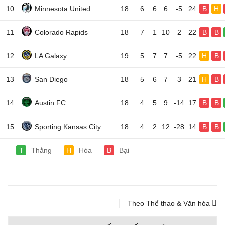
10
Minnesota United
18
6
6
6
-5
24
B
H
11
Colorado Rapids
18
7
1
10
2
22
B
B
12
LA Galaxy
19
5
7
7
-5
22
H
B
13
San Diego
18
5
6
7
3
21
H
B
14
Austin FC
18
4
5
9
-14
17
B
B
15
Sporting Kansas City
18
4
2
12
-28
14
B
B
T
Thắng
H
Hòa
B
Bại
Theo Thể thao & Văn hóa