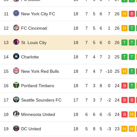
11
New York City FC
18
7
5
6
7
26
H
B
12
FC Cincinnati
18
7
5
6
1
26
H
T
13
St. Louis City
18
7
5
6
0
26
T
T
14
Charlotte
18
7
4
7
2
25
T
T
15
New York Red Bulls
18
7
4
7
-10
25
H
T
16
Portland Timbers
18
7
3
8
0
24
B
T
17
Seattle Sounders FC
17
7
3
7
-2
24
B
B
18
Minnesota United
18
6
6
6
-5
24
B
H
19
DC United
18
5
8
5
-3
23
H
H