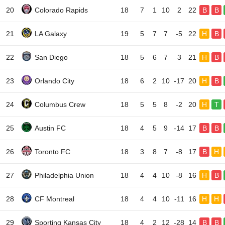
20
Colorado Rapids
18
7
1
10
2
22
B
B
21
LA Galaxy
19
5
7
7
-5
22
H
B
22
San Diego
18
5
6
7
3
21
H
B
23
Orlando City
18
6
2
10
-17
20
H
B
24
Columbus Crew
18
5
5
8
-2
20
H
T
25
Austin FC
18
4
5
9
-14
17
B
B
26
Toronto FC
18
3
8
7
-8
17
B
H
27
Philadelphia Union
18
4
4
10
-8
16
H
B
28
CF Montreal
18
4
4
10
-11
16
H
H
29
Sporting Kansas City
18
4
2
12
-28
14
B
B