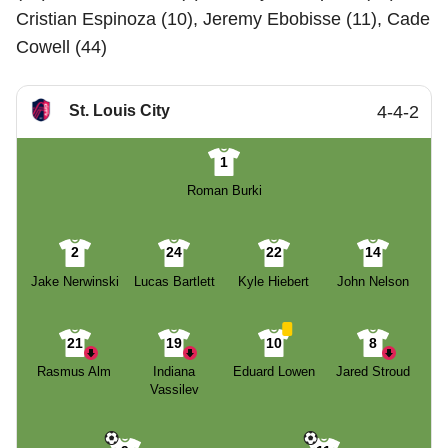
Cristian Espinoza (10), Jeremy Ebobisse (11), Cade
Cowell (44)
St. Louis City
4-4-2
1
Roman Burki
2
24
22
14
Jake Nerwinski
Lucas Bartlett
Kyle Hiebert
John Nelson
21
19
10
8
Rasmus Alm
Indiana
Eduard Lowen
Jared Stroud
Vassilev