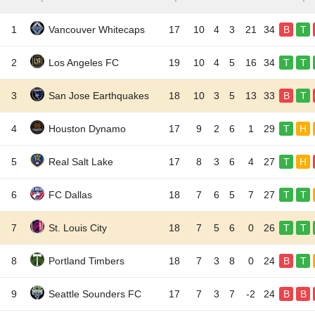
1
Vancouver Whitecaps
17
10
4
3
21
34
B
T
2
Los Angeles FC
19
10
4
5
16
34
T
T
3
San Jose Earthquakes
18
10
3
5
13
33
B
T
4
Houston Dynamo
17
9
2
6
1
29
T
H
5
Real Salt Lake
17
8
3
6
4
27
T
H
6
FC Dallas
18
7
6
5
7
27
T
T
7
St. Louis City
18
7
5
6
0
26
T
T
8
Portland Timbers
18
7
3
8
0
24
B
T
9
Seattle Sounders FC
17
7
3
7
-2
24
B
B