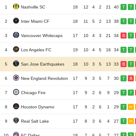
1
Nashville SC
18
12
4
2
21
40
T
T
2
Inter Miami CF
18
11
5
2
13
38
T
T
3
Vancouver Whitecaps
17
10
4
3
21
34
B
T
4
Los Angeles FC
19
10
4
5
16
34
T
T
5
San Jose Earthquakes
18
10
3
5
13
33
B
T
6
New England Revolution
17
9
3
5
7
30
T
B
7
Chicago Fire
17
9
2
6
9
29
T
T
8
Houston Dynamo
17
9
2
6
1
29
T
H
9
Real Salt Lake
17
8
3
6
4
27
T
H
10
FC Dallas
18
7
6
5
7
27
T
T