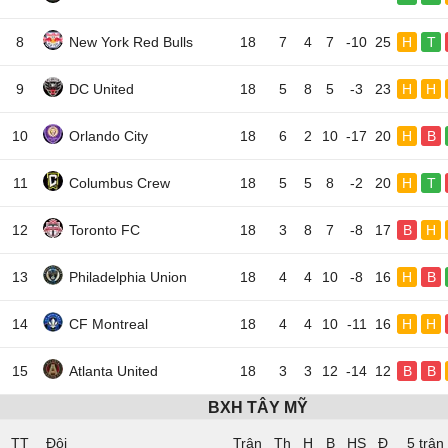
8
New York Red Bulls
18
7
4
7
-10
25
H
T
9
DC United
18
5
8
5
-3
23
H
H
10
Orlando City
18
6
2
10
-17
20
H
B
11
Columbus Crew
18
5
5
8
-2
20
H
T
12
Toronto FC
18
3
8
7
-8
17
B
H
13
Philadelphia Union
18
4
4
10
-8
16
H
B
14
CF Montreal
18
4
4
10
-11
16
H
H
15
Atlanta United
18
3
3
12
-14
12
B
B
BXH TÂY MỸ
TT
Đội
5 trận