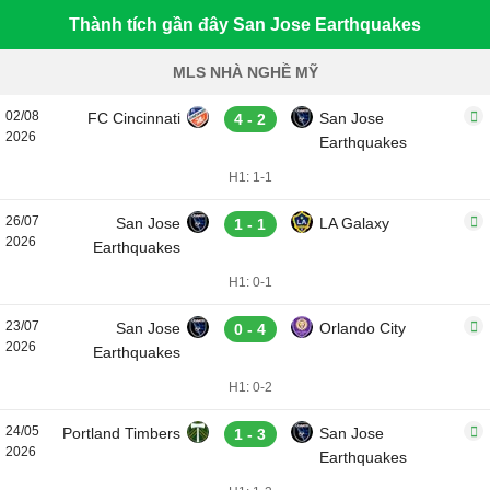
Thành tích gần đây San Jose Earthquakes
MLS NHÀ NGHỀ MỸ
02/08
FC Cincinnati
San Jose
4 - 2
2026
Earthquakes
H1: 1-1
26/07
San Jose
LA Galaxy
1 - 1
2026
Earthquakes
H1: 0-1
23/07
San Jose
Orlando City
0 - 4
2026
Earthquakes
H1: 0-2
24/05
Portland Timbers
San Jose
1 - 3
2026
Earthquakes