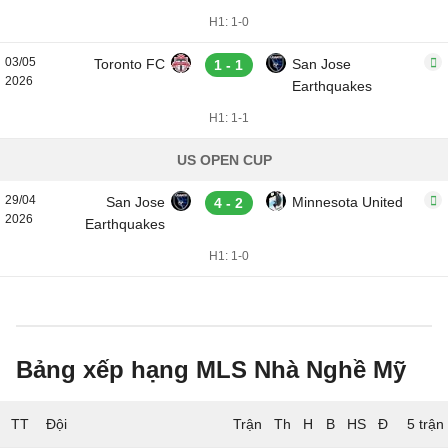
H1: 1-0
03/05
Toronto FC
San Jose
1 - 1
2026
Earthquakes
H1: 1-1
US OPEN CUP
29/04
San Jose
Minnesota United
4 - 2
2026
Earthquakes
H1: 1-0
Bảng xếp hạng MLS Nhà Nghề Mỹ
TT
Đội
5 trận