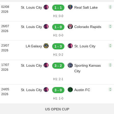
02/08
St. Louis City
Real Salt Lake
1 - 1
2026
H1: 0-0
26/07
St. Louis City
Colorado Rapids
1 - 0
2026
H1: 0-0
23/07
LA Galaxy
St. Louis City
1 - 3
2026
H1: 0-2
17/07
St. Louis City
Sporting Kansas
3 - 2
2026
City
H1: 2-1
24/05
St. Louis City
Austin FC
3 - 0
2026
H1: 1-0
US OPEN CUP