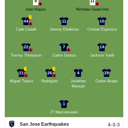
9
11
Joao Klauss
Nicholas Gioacchini
44
11
10
Cade Cowell
Jeremy Ebobisse
Cristian Espinoza
22
7
14
Tommy Thompson
Carlos Gruezo
Jackson Yueill
21
26
4
29
Miguel Trauco
Rodrigues
Jonathan
Carlos Akapo
Mensah
1
JT Marcinkowski
San Jose Earthquakes
4-3-3