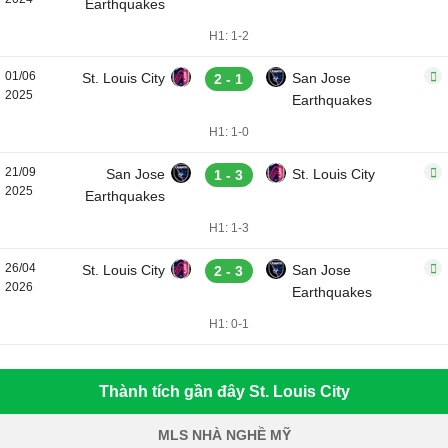
Earthquakes
H1: 1-2
01/06
St. Louis City
San Jose
2 - 1
2025
Earthquakes
H1: 1-0
21/09
San Jose
St. Louis City
1 - 3
2025
Earthquakes
H1: 1-3
26/04
St. Louis City
San Jose
2 - 3
2026
Earthquakes
H1: 0-1
Thành tích gần đây St. Louis City
MLS NHÀ NGHỀ MỸ