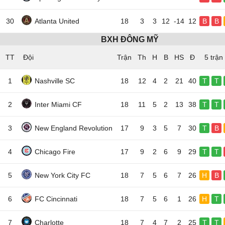
30
Atlanta United
18
3
3
12
-14
12
B
B
BXH ĐÔNG MỸ
TT
Đội
5 trận
1
Nashville SC
18
12
4
2
21
40
T
T
2
Inter Miami CF
18
11
5
2
13
38
T
T
3
New England Revolution
17
9
3
5
7
30
T
B
4
Chicago Fire
17
9
2
6
9
29
T
T
5
New York City FC
18
7
5
6
7
26
H
B
6
FC Cincinnati
18
7
5
6
1
26
H
T
7
Charlotte
18
7
4
7
2
25
T
T