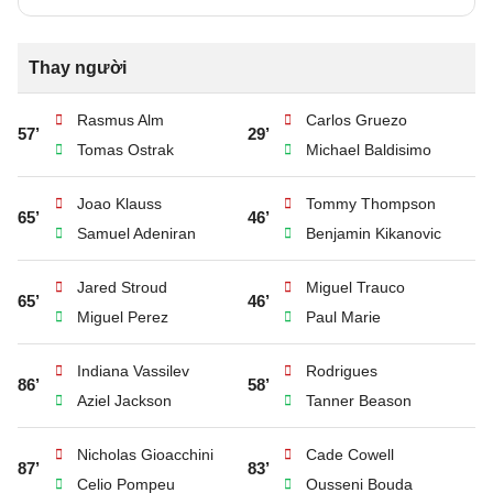
Thay người
Rasmus Alm
Carlos Gruezo
57’
29’
Tomas Ostrak
Michael Baldisimo
Joao Klauss
Tommy Thompson
65’
46’
Samuel Adeniran
Benjamin Kikanovic
Jared Stroud
Miguel Trauco
65’
46’
Miguel Perez
Paul Marie
Indiana Vassilev
Rodrigues
86’
58’
Aziel Jackson
Tanner Beason
Nicholas Gioacchini
Cade Cowell
87’
83’
Celio Pompeu
Ousseni Bouda