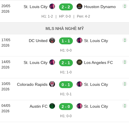
20/05
St. Louis City
Houston Dynamo
2 - 2
2026
H1: 1-2
|
HP: 0-0
|
Pen: 4-2
MLS NHÀ NGHỀ MỸ
17/05
DC United
St. Louis City
1 - 1
2026
H1: 0-0
14/05
St. Louis City
Los Angeles FC
2 - 1
2026
H1: 1-0
10/05
Colorado Rapids
St. Louis City
0 - 1
2026
H1: 0-1
04/05
Austin FC
St. Louis City
2 - 0
2026
H1: 0-0