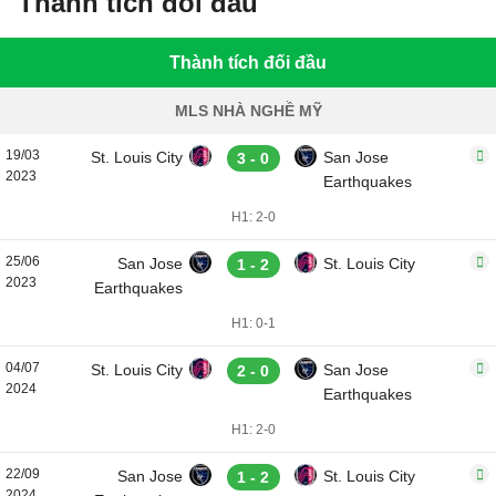
Thành tích đối đầu
Thành tích đối đầu
MLS NHÀ NGHỀ MỸ
19/03
St. Louis City
San Jose
3 - 0
2023
Earthquakes
H1: 2-0
25/06
San Jose
St. Louis City
1 - 2
2023
Earthquakes
H1: 0-1
04/07
St. Louis City
San Jose
2 - 0
2024
Earthquakes
H1: 2-0
22/09
San Jose
St. Louis City
1 - 2
2024