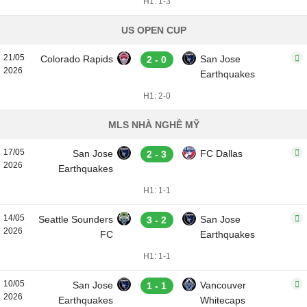
H1: 1-3
US OPEN CUP
21/05
Colorado Rapids
San Jose
2 - 0
2026
Earthquakes
H1: 2-0
MLS NHÀ NGHỀ MỸ
17/05
San Jose
FC Dallas
2 - 3
2026
Earthquakes
H1: 1-1
14/05
Seattle Sounders
San Jose
3 - 2
2026
FC
Earthquakes
H1: 1-1
10/05
San Jose
Vancouver
1 - 1
2026
Earthquakes
Whitecaps