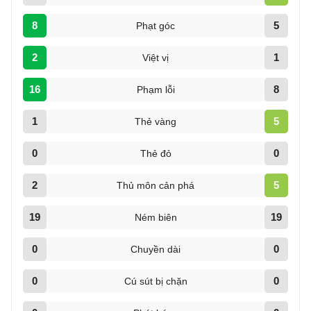
8
5
Phạt góc
2
1
Việt vị
16
8
Phạm lỗi
1
5
Thẻ vàng
0
0
Thẻ đỏ
2
5
Thủ môn cản phá
19
19
Ném biên
0
0
Chuyền dài
0
0
Cú sút bị chặn