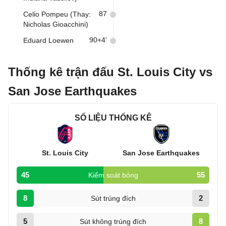
87
Celio Pompeu (Thay:
Nicholas Gioacchini)
90+4'
Eduard Loewen
Thống kê trận đấu St. Louis City vs
San Jose Earthquakes
SỐ LIỆU THỐNG KÊ
St. Louis City
San Jose Earthquakes
45
55
Kiểm soát bóng
8
2
Sút trúng đích
5
8
Sút không trúng đích