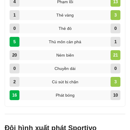
4
13
Phạm lỗi
1
3
Thẻ vàng
0
0
Thẻ đỏ
5
1
Thủ môn cản phá
20
21
Ném biên
0
0
Chuyền dài
2
3
Cú sút bị chặn
16
10
Phát bóng
Đội hình xuất phát Sportivo