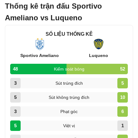
Thống kê trận đấu Sportivo
Ameliano vs Luqueno
SỐ LIỆU THỐNG KÊ
Sportivo Ameliano
Luqueno
48
52
Kiểm soát bóng
3
5
Sút trúng đích
5
10
Sút không trúng đích
3
6
Phạt góc
5
1
Việt vị