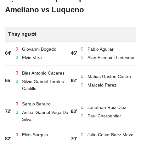
Ameliano vs Luqueno
Thay người
Giovanni Bogado
Pablo Aguilar
64’
46’
Elvio Vera
Alan Ezequiel Ledesma
Blas Antonio Caceres
Matias Gaston Castro
65’
62’
Silvio Gabriel Torales
Marcelo Perez
Castillo
Sergio Bareiro
Jonathan Ruiz Diaz
72’
63’
Anibal Gabriel Vega Da
Paul Charpentier
Silva
Elias Sarquis
Julio Cesar Baez Meza
82’
70’