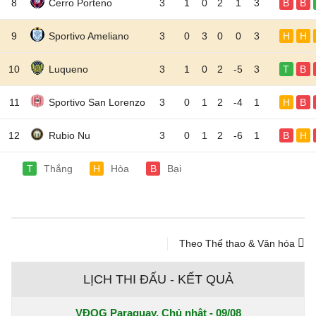
8
Cerro Porteno
3
1
0
2
1
3
B
B
9
Sportivo Ameliano
3
0
3
0
0
3
H
H
10
Luqueno
3
1
0
2
-5
3
T
B
11
Sportivo San Lorenzo
3
0
1
2
-4
1
H
B
12
Rubio Nu
3
0
1
2
-6
1
B
H
T
Thắng
H
Hòa
B
Bại
Theo Thể thao & Văn hóa
LỊCH THI ĐẤU - KẾT QUẢ
VĐQG Paraguay, Chủ nhật - 09/08