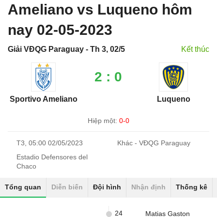
Ameliano vs Luqueno hôm
nay 02-05-2023
Giải VĐQG Paraguay - Th 3, 02/5
Kết thúc
2 : 0
Sportivo Ameliano
Luqueno
Hiệp một:
0-0
T3, 05:00 02/05/2023
Khác - VĐQG Paraguay
Estadio Defensores del
Chaco
Tổng quan
Diễn biến
Đội hình
Nhận định
Thống kê
24
Matias Gaston