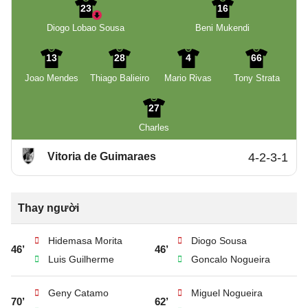
23
16
Diogo Lobao Sousa
Beni Mukendi
13
28
4
66
Joao Mendes
Thiago Balieiro
Mario Rivas
Tony Strata
27
Charles
Vitoria de Guimaraes
4-2-3-1
Thay người
Hidemasa Morita
Diogo Sousa
46’
46’
Luis Guilherme
Goncalo Nogueira
Geny Catamo
Miguel Nogueira
70’
62’