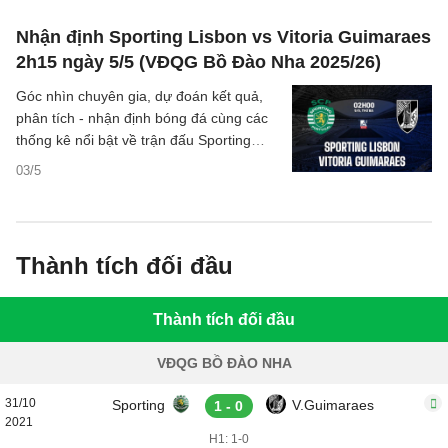
Nhận định Sporting Lisbon vs Vitoria Guimaraes
2h15 ngày 5/5 (VĐQG Bồ Đào Nha 2025/26)
Góc nhìn chuyên gia, dự đoán kết quả,
phân tích - nhận định bóng đá cùng các
thống kê nổi bật về trận đấu Sporting
Lisbon vs Vitoria Guimaraes thuộc giải
03/5
VĐQG Bồ Đào Nha 2025/26 đêm nay.
Thành tích đối đầu
Thành tích đối đầu
VĐQG BỒ ĐÀO NHA
31/10
Sporting
V.Guimaraes
1 - 0
2021
H1: 1-0