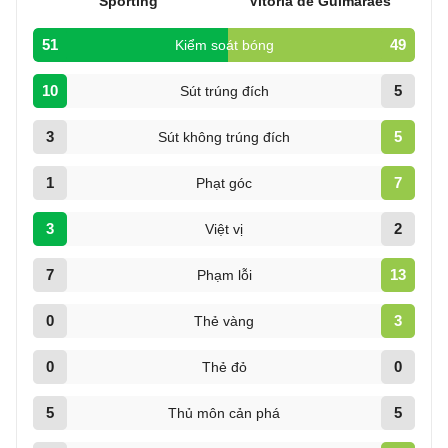
Sporting
Vitoria de Guimaraes
51
49
Kiểm soát bóng
10
5
Sút trúng đích
3
5
Sút không trúng đích
1
7
Phạt góc
3
2
Việt vị
7
13
Phạm lỗi
0
3
Thẻ vàng
0
0
Thẻ đỏ
5
5
Thủ môn cản phá