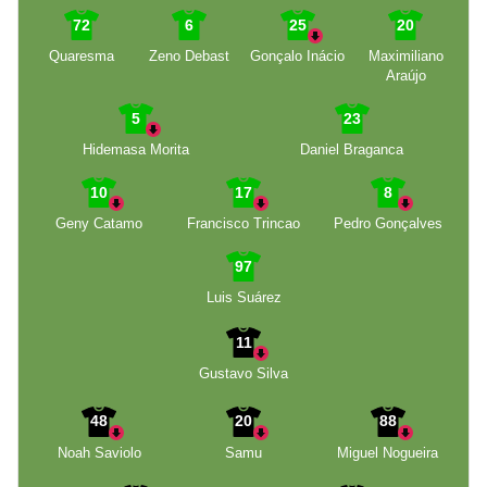
72
6
25
20
Quaresma
Zeno Debast
Gonçalo Inácio
Maximiliano
Araújo
5
23
Hidemasa Morita
Daniel Braganca
10
17
8
Geny Catamo
Francisco Trincao
Pedro Gonçalves
97
Luis Suárez
11
Gustavo Silva
48
20
88
Noah Saviolo
Samu
Miguel Nogueira