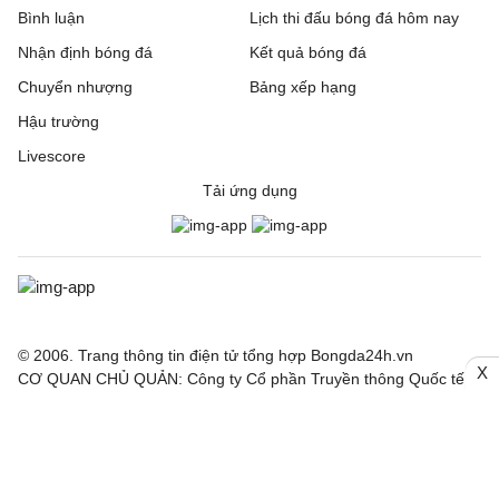
Bình luận
Lịch thi đấu bóng đá hôm nay
Nhận định bóng đá
Kết quả bóng đá
Chuyển nhượng
Bảng xếp hạng
Hậu trường
Livescore
Tải ứng dụng
© 2006. Trang thông tin điện tử tổng hợp Bongda24h.vn
X
CƠ QUAN CHỦ QUẢN: Công ty Cổ phần Truyền thông Quốc tế
INCOM
Giấy phép số: 150/GP-SVHTT cấp ngày 03/4/2026 bởi Sở Văn
hoá Thể thao TP. Hà Nội
Nội dung thông tin hợp tác giữa Công ty INCOM và Báo điện tử
Thể thao và Văn hoá - TTXVN, Báo Công Thương, Tạp chí điện