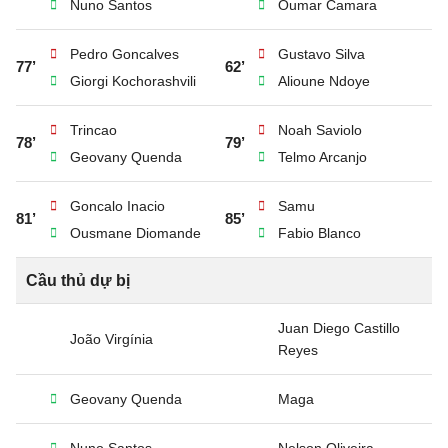
Nuno Santos
Oumar Camara
Pedro Goncalves
Gustavo Silva
77’
62’
Giorgi Kochorashvili
Alioune Ndoye
Trincao
Noah Saviolo
78’
79’
Geovany Quenda
Telmo Arcanjo
Goncalo Inacio
Samu
81’
85’
Ousmane Diomande
Fabio Blanco
Cầu thủ dự bị
Juan Diego Castillo
João Virgínia
Reyes
Geovany Quenda
Maga