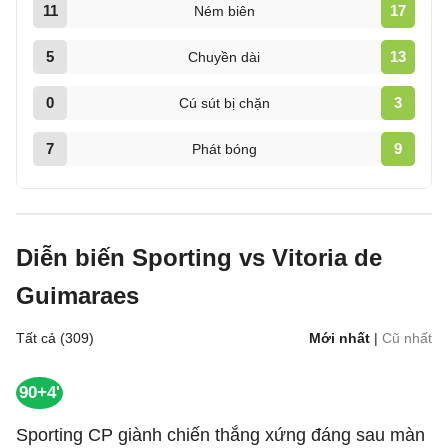
11
17
Ném biên
5
13
Chuyền dài
0
3
Cú sút bị chặn
7
9
Phát bóng
Diễn biến Sporting vs Vitoria de
Guimaraes
Tất cả (309)
Mới nhất
|
Cũ nhất
90+4'
Sporting CP giành chiến thắng xứng đáng sau màn