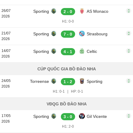
26/07
Sporting
AS Monaco
2 - 0
2026
H1: 0-0
21/07
Sporting
Strasbourg
7 - 0
2026
14/07
Sporting
Celtic
4 - 1
2026
CÚP QUỐC GIA BỒ ĐÀO NHA
24/05
Torreense
Sporting
1 - 2
2026
H1: 0-1
|
HP: 0-1
VĐQG BỒ ĐÀO NHA
17/05
Sporting
Gil Vicente
3 - 0
2026
H1: 2-0