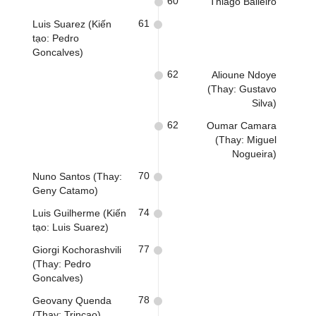
60
Thiago Balieiro
61
Luis Suarez (Kiến
tạo: Pedro
Goncalves)
62
Alioune Ndoye
(Thay: Gustavo
Silva)
62
Oumar Camara
(Thay: Miguel
Nogueira)
70
Nuno Santos (Thay:
Geny Catamo)
74
Luis Guilherme (Kiến
tạo: Luis Suarez)
77
Giorgi Kochorashvili
(Thay: Pedro
Goncalves)
78
Geovany Quenda
(Thay: Trincao)