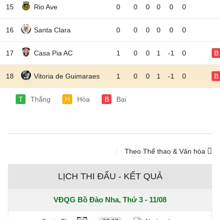
15
Rio Ave
0
0
0
0
0
0
16
Santa Clara
0
0
0
0
0
0
17
Casa Pia AC
1
0
0
1
-1
0
B
18
Vitoria de Guimaraes
1
0
0
1
-1
0
B
T
Thắng
H
Hòa
B
Bại
Theo Thể thao & Văn hóa
LỊCH THI ĐẤU - KẾT QUẢ
VĐQG Bồ Đào Nha, Thứ 3 - 11/08