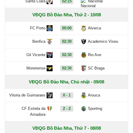
Santa Clara
02:15
Nacional
VĐQG Bồ Đào Nha, Thứ 2 - 10/08
FC Porto
00:00
Alverca
Benfica
02:30
Academico Viseu
Gil Vicente
02:30
Rio Ave
Moreirense
02:30
SC Braga
VĐQG Bồ Đào Nha, Chủ nhật - 09/08
Vitoria de Guimaraes
0 - 1
Arouca
CF Estrela da
2 - 2
Sporting
Amadora
VĐQG Bồ Đào Nha, Thứ 7 - 08/08