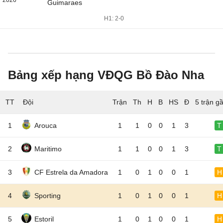
2026
Guimaraes
H1: 2-0
Bảng xếp hạng VĐQG Bồ Đào Nha
TT
Đội
5 trận g
1
Arouca
1
1
0
0
1
3
T
2
Maritimo
1
1
0
0
1
3
T
3
CF Estrela da Amadora
1
0
1
0
0
1
H
4
Sporting
1
0
1
0
0
1
H
5
Estoril
1
0
1
0
0
1
H