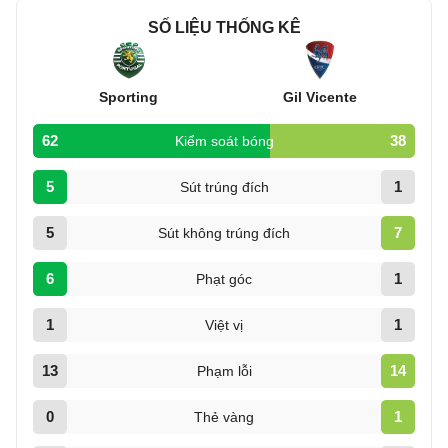
SỐ LIỆU THỐNG KÊ
Sporting
Gil Vicente
62
38
Kiểm soát bóng
5
1
Sút trúng đích
5
7
Sút không trúng đích
6
1
Phạt góc
1
1
Việt vị
13
14
Phạm lỗi
0
1
Thẻ vàng