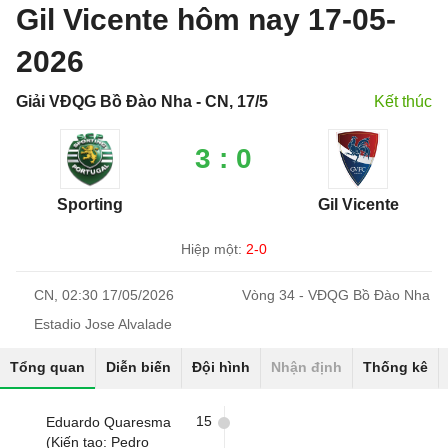
Gil Vicente hôm nay 17-05-
2026
Giải VĐQG Bồ Đào Nha - CN, 17/5
Kết thúc
3 : 0
Sporting
Gil Vicente
Hiệp một:
2-0
CN, 02:30 17/05/2026
Vòng 34 - VĐQG Bồ Đào Nha
Estadio Jose Alvalade
Tổng quan
Diễn biến
Đội hình
Nhận định
Thống kê
15
Eduardo Quaresma
(Kiến tạo: Pedro