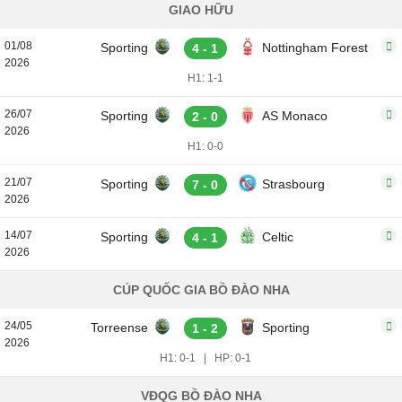
GIAO HỮU
01/08
Sporting
Nottingham Forest
4 - 1
2026
H1: 1-1
26/07
Sporting
AS Monaco
2 - 0
2026
H1: 0-0
21/07
Sporting
Strasbourg
7 - 0
2026
14/07
Sporting
Celtic
4 - 1
2026
CÚP QUỐC GIA BỒ ĐÀO NHA
24/05
Torreense
Sporting
1 - 2
2026
H1: 0-1
|
HP: 0-1
VĐQG BỒ ĐÀO NHA