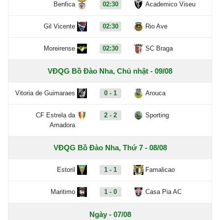
Benfica
02:30
Academico Viseu
Gil Vicente
02:30
Rio Ave
Moreirense
02:30
SC Braga
VĐQG Bồ Đào Nha, Chủ nhật - 09/08
Vitoria de Guimaraes
0 - 1
Arouca
CF Estrela da
2 - 2
Sporting
Amadora
VĐQG Bồ Đào Nha, Thứ 7 - 08/08
Estoril
1 - 1
Famalicao
Maritimo
1 - 0
Casa Pia AC
Ngày - 07/08