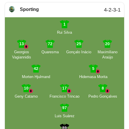
Sporting
4-2-3-1
1
Rui Silva
13
72
25
20
Georgios
Quaresma
Gonçalo Inácio
Maximiliano
Vagiannidis
Araújo
42
5
Morten Hjulmand
Hidemasa Morita
10
17
8
Geny Catamo
Francisco Trincao
Pedro Gonçalves
97
Luis Suárez
89