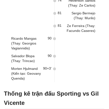
74
Hevertton Santos
(Thay: Ze Carlos)
81
Sergio Bermejo
(Thay: Murilo)
81
Ze Ferreira (Thay:
Facundo Caseres)
90
Ricardo Mangas
(Thay: Georgios
Vagiannidis)
90
Salvador Blopa
(Thay: Trincao)
90+3'
Morten Hjulmand
(Kiến tạo: Geovany
Quenda)
Thống kê trận đấu Sporting vs Gil
Vicente