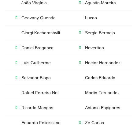
João Virgínia
Agustín Moreira
Geovany Quenda
Lucao
Giorgi Kochorashvili
Sergio Bermejo
Daniel Braganca
Hevertton
Luis Guilherme
Hector Hernandez
Salvador Blopa
Carlos Eduardo
Rafael Ferreira Nel
Martin Fernandez
Ricardo Mangas
Antonio Espigares
Eduardo Felicissimo
Ze Carlos