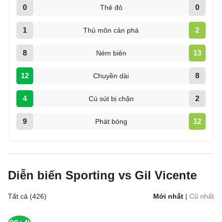
0
0
Thẻ đỏ
1
2
Thủ môn cản phá
8
13
Ném biên
12
8
Chuyền dài
4
2
Cú sút bị chặn
9
12
Phát bóng
Diễn biến Sporting vs Gil Vicente
Tất cả (426)
Mới nhất
|
Cũ nhất