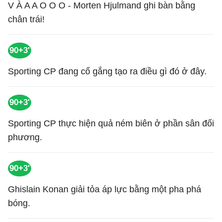
V À A A O O O - Morten Hjulmand ghi bàn bằng
chân trái!
90+3'
Sporting CP đang cố gắng tạo ra điều gì đó ở đây.
90+3'
Sporting CP thực hiện quả ném biên ở phần sân đối
phương.
90+3'
Ghislain Konan giải tỏa áp lực bằng một pha phá
bóng.