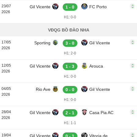
23/07
Gil Vicente
FC Porto
1 - 0
2026
H1: 0-0
VĐQG BỒ ĐÀO NHA
17/05
Sporting
Gil Vicente
3 - 0
2026
H1: 2-0
12/05
Gil Vicente
Arouca
1 - 3
2026
H1: 0-0
04/05
Rio Ave
Gil Vicente
0 - 0
2026
H1: 0-0
28/04
Gil Vicente
Casa Pia AC
2 - 1
2026
H1: 1-1
19/04
Gil Vicente
Vitoria de
0 - 1