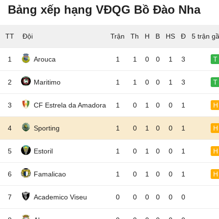
Bảng xếp hạng VĐQG Bồ Đào Nha
TT
Đội
5 trận g
1
Arouca
1
1
0
0
1
3
T
2
Maritimo
1
1
0
0
1
3
T
3
CF Estrela da Amadora
1
0
1
0
0
1
H
4
Sporting
1
0
1
0
0
1
H
5
Estoril
1
0
1
0
0
1
H
6
Famalicao
1
0
1
0
0
1
H
7
Academico Viseu
0
0
0
0
0
0