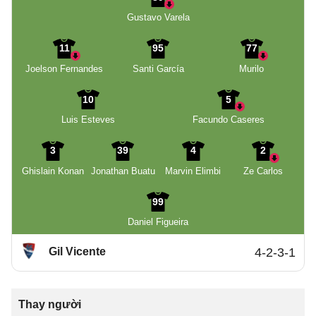
Gustavo Varela
11
95
77
Joelson Fernandes
Santi García
Murilo
10
5
Luis Esteves
Facundo Caseres
3
39
4
2
Ghislain Konan
Jonathan Buatu
Marvin Elimbi
Ze Carlos
99
Daniel Figueira
Gil Vicente
4-2-3-1
Thay người