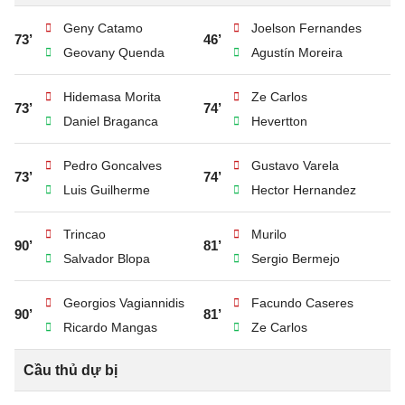
Geny Catamo
Joelson Fernandes
73’
46’
Geovany Quenda
Agustín Moreira
Hidemasa Morita
Ze Carlos
73’
74’
Daniel Braganca
Hevertton
Pedro Goncalves
Gustavo Varela
73’
74’
Luis Guilherme
Hector Hernandez
Trincao
Murilo
90’
81’
Salvador Blopa
Sergio Bermejo
Georgios Vagiannidis
Facundo Caseres
90’
81’
Ricardo Mangas
Ze Carlos
Cầu thủ dự bị