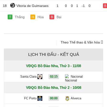
18
Vitoria de Guimaraes
1
0
0
1
-1
0
B
T
Thắng
H
Hòa
B
Bại
Theo Thể thao & Văn hóa
LỊCH THI ĐẤU - KẾT QUẢ
VĐQG Bồ Đào Nha, Thứ 3 - 11/08
Santa Clara
02:15
Nacional
VĐQG Bồ Đào Nha, Thứ 2 - 10/08
FC Porto
00:00
Alverca