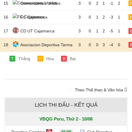
15
Comerciantes Unidos
3
0
2
1
-1
2
16
FC Cajamarca
3
0
1
2
-3
1
17
CD UT Cajamarca
3
0
1
2
-5
1
18
Asociacion Deportiva Tarma
3
0
0
3
-4
0
T
Thắng
H
Hòa
B
Bại
Theo Thể thao & Văn hóa
LỊCH THI ĐẤU - KẾT QUẢ
VĐQG Peru, Thứ 2 - 10/08