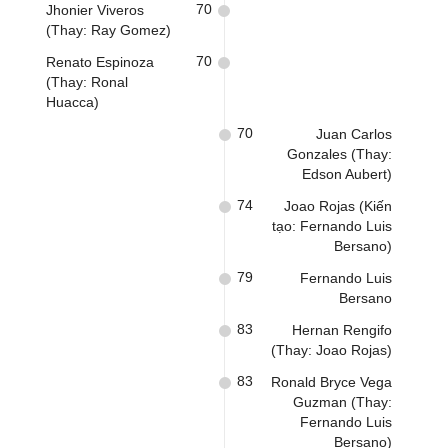
70
Jhonier Viveros
(Thay: Ray Gomez)
70
Renato Espinoza
(Thay: Ronal
Huacca)
70
Juan Carlos
Gonzales (Thay:
Edson Aubert)
74
Joao Rojas (Kiến
tạo: Fernando Luis
Bersano)
79
Fernando Luis
Bersano
83
Hernan Rengifo
(Thay: Joao Rojas)
83
Ronald Bryce Vega
Guzman (Thay:
Fernando Luis
Bersano)