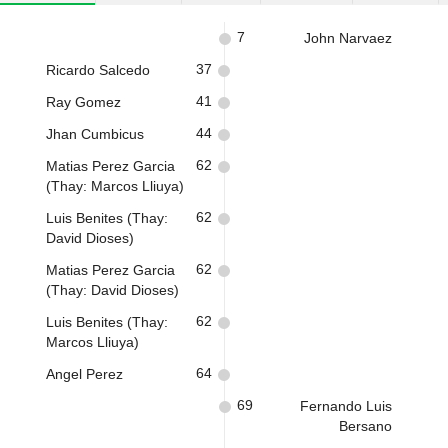
7
John Narvaez
37
Ricardo Salcedo
41
Ray Gomez
44
Jhan Cumbicus
62
Matias Perez Garcia
(Thay: Marcos Lliuya)
62
Luis Benites (Thay:
David Dioses)
62
Matias Perez Garcia
(Thay: David Dioses)
62
Luis Benites (Thay:
Marcos Lliuya)
64
Angel Perez
69
Fernando Luis
Bersano