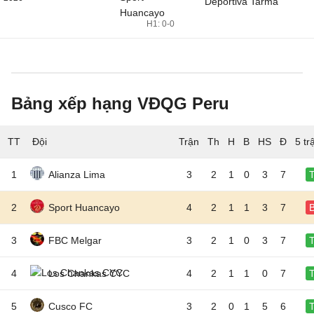
Deportiva Tarma
H1: 0-0
Bảng xếp hạng VĐQG Peru
TT
Đội
5 tr
1
Alianza Lima
3
2
1
0
3
7
2
Sport Huancayo
4
2
1
1
3
7
3
FBC Melgar
3
2
1
0
3
7
4
Los Chankas CYC
4
2
1
1
0
7
5
Cusco FC
3
2
0
1
5
6