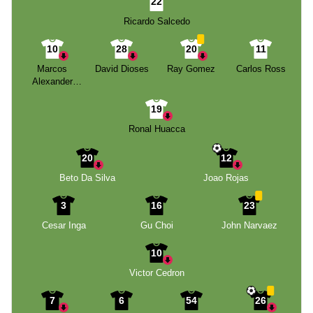
22
Ricardo Salcedo
10
28
20
11
Marcos
David Dioses
Ray Gomez
Carlos Ross
Alexander
Lliuya Campos
19
Ronal Huacca
20
12
Beto Da Silva
Joao Rojas
3
16
23
Cesar Inga
Gu Choi
John Narvaez
10
Victor Cedron
7
6
54
26