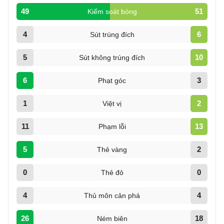
49
51
Kiểm soát bóng
4
6
Sút trúng đích
5
10
Sút không trúng đích
6
3
Phạt góc
1
2
Việt vị
11
13
Phạm lỗi
5
2
Thẻ vàng
0
0
Thẻ đỏ
4
4
Thủ môn cản phá
26
18
Ném biên