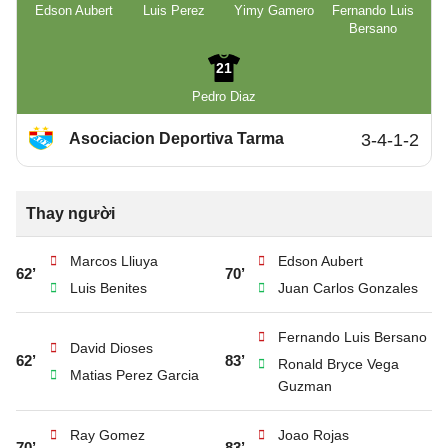
Edson Aubert
Luis Perez
Yimy Gamero
Fernando Luis
Bersano
21
Pedro Diaz
Asociacion Deportiva Tarma
3-4-1-2
Thay người
Marcos Lliuya
Edson Aubert
62’
70’
Luis Benites
Juan Carlos Gonzales
Fernando Luis Bersano
David Dioses
62’
83’
Ronald Bryce Vega
Matias Perez Garcia
Guzman
Ray Gomez
Joao Rojas
70’
83’