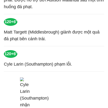
phải. Được hỗ trợ bởi Adilson Malanda sau một tình
huống đá phạt.
120+6'
Matt Targett (Middlesbrough) giành được một quả
đá phạt bên cánh trái.
120+6'
Cyle Larin (Southampton) phạm lỗi.