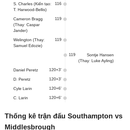
116
S. Charles (Kiến tạo:
T. Harwood-Bellis)
119
Cameron Bragg
(Thay: Caspar
Jander)
119
Welington (Thay:
Samuel Edozie)
119
Sontje Hansen
(Thay: Luke Ayling)
120+3'
Daniel Peretz
120+3'
D. Peretz
120+6'
Cyle Larin
120+6'
C. Larin
Thống kê trận đấu Southampton vs
Middlesbrough