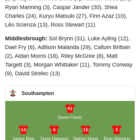
Ryan Manning (3), Caspar Jander (20), Shea
Charles (24), Kuryu Matsuki (27), Finn Azaz (10),
Léo Scienza (13), Ross Stewart (11)
Middlesbrough:
Sol Brynn (31), Luke Ayling (12),
Dael Fry (6), Adilson Malanda (29), Callum Brittain
(2), Aidan Morris (18), Riley McGree (8), Matt
Targett (3), Morgan Whittaker (11), Tommy Conway
(9), David Strelec (13)
Southampton
41
Daniel Peretz
14
6
15
3
James Bree
Taylor Harwood-
Nathan Wood
Ryan Manning