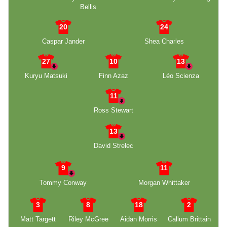
Bellis
20
24
Caspar Jander
Shea Charles
27
10
13
Kuryu Matsuki
Finn Azaz
Léo Scienza
11
Ross Stewart
13
David Strelec
9
11
Tommy Conway
Morgan Whittaker
3
8
18
2
Matt Targett
Riley McGree
Aidan Morris
Callum Brittain