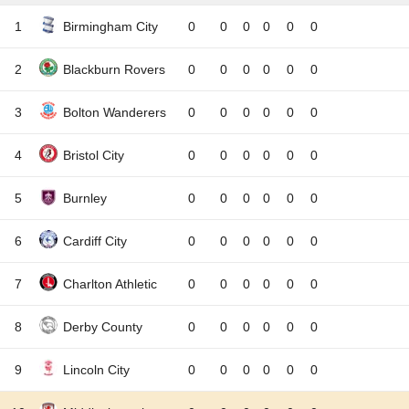
1
Birmingham City
0
0
0
0
0
0
2
Blackburn Rovers
0
0
0
0
0
0
3
Bolton Wanderers
0
0
0
0
0
0
4
Bristol City
0
0
0
0
0
0
5
Burnley
0
0
0
0
0
0
6
Cardiff City
0
0
0
0
0
0
7
Charlton Athletic
0
0
0
0
0
0
8
Derby County
0
0
0
0
0
0
9
Lincoln City
0
0
0
0
0
0