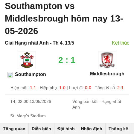
Southampton vs
Middlesbrough hôm nay 13-
05-2026
Giải Hạng nhất Anh - Th 4, 13/5
Kết thúc
2 : 1
Middlesbrough
Southampton
Hiệp một:
1-1
|
Hiệp phụ:
1-0
|
Lượt đi:
0-0
| Tổng tỷ số:
2-1
T4, 02:00 13/05/2026
Vòng bán kết - Hạng nhất
Anh
St. Mary's Stadium
Tổng quan
Diễn biến
Đội hình
Nhận định
Thống kê