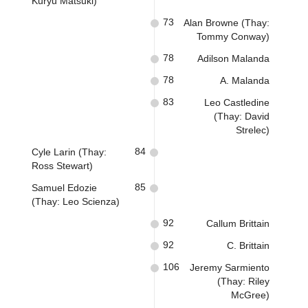
Kuryu Matsuki)
73
Alan Browne (Thay:
Tommy Conway)
78
Adilson Malanda
78
A. Malanda
83
Leo Castledine
(Thay: David
Strelec)
84
Cyle Larin (Thay:
Ross Stewart)
85
Samuel Edozie
(Thay: Leo Scienza)
92
Callum Brittain
92
C. Brittain
106
Jeremy Sarmiento
(Thay: Riley
McGree)