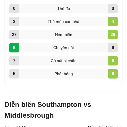
0
0
Thẻ đỏ
2
4
Thủ môn cản phá
27
28
Ném biên
9
6
Chuyền dài
7
9
Cú sút bị chặn
5
9
Phát bóng
Diễn biến Southampton vs
Middlesbrough