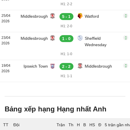
H1: 2-2
25/04
Middlesbrough
Watford
5 - 1
2026
H1: 2-0
23/04
Middlesbrough
Sheffield
1 - 0
2026
Wednesday
H1: 1-0
19/04
Ipswich Town
Middlesbrough
2 - 2
2026
H1: 1-1
Bảng xếp hạng Hạng nhất Anh
TT
Đội
5 trận gần nh