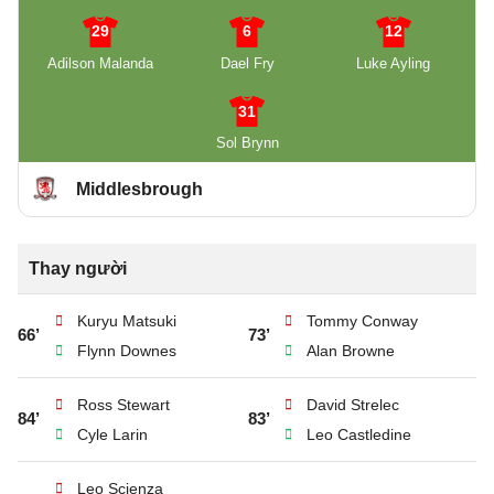
29
6
12
Adilson Malanda
Dael Fry
Luke Ayling
31
Sol Brynn
Middlesbrough
Thay người
Kuryu Matsuki
Tommy Conway
66’
73’
Flynn Downes
Alan Browne
Ross Stewart
David Strelec
84’
83’
Cyle Larin
Leo Castledine
Leo Scienza