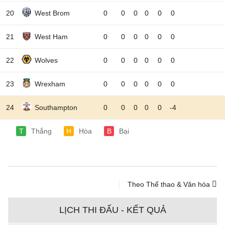
20
West Brom
0
0
0
0
0
0
21
West Ham
0
0
0
0
0
0
22
Wolves
0
0
0
0
0
0
23
Wrexham
0
0
0
0
0
0
24
Southampton
0
0
0
0
0
-4
T
Thắng
H
Hòa
B
Bại
Theo Thể thao & Văn hóa
LỊCH THI ĐẤU - KẾT QUẢ