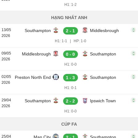
H1: 1-2
HẠNG NHẤT ANH
13/05
Southampton
Middlesbrough
2 - 1
2026
H1: 1-1
|
HP: 1-0
09/05
Middlesbrough
Southampton
0 - 0
2026
H1: 0-0
02/05
Preston North End
Southampton
1 - 3
2026
H1: 0-1
29/04
Southampton
Ipswich Town
2 - 2
2026
H1: 0-0
CÚP FA
25/04
Man City
Southampton
2 - 1