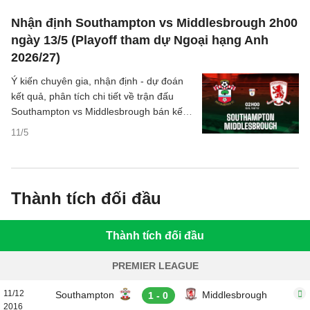
Nhận định Southampton vs Middlesbrough 2h00
ngày 13/5 (Playoff tham dự Ngoại hạng Anh
2026/27)
Ý kiến chuyên gia, nhận định - dự đoán
kết quả, phân tích chi tiết về trận đấu
Southampton vs Middlesbrough bán kết
playoff tranh vé tham dự Premier League
11/5
2026/27 đêm nay.
Thành tích đối đầu
Thành tích đối đầu
PREMIER LEAGUE
11/12
Southampton
Middlesbrough
1 - 0
2016