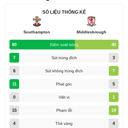
SỐ LIỆU THỐNG KÊ
Southampton
Middlesbrough
60
40
Kiểm soát bóng
7
3
Sút trúng đích
6
7
Sút không trúng đích
11
5
Phạt góc
0
1
Việt vị
15
19
Phạm lỗi
4
4
Thẻ vàng