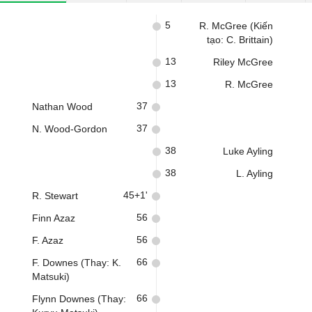
5
R. McGree (Kiến
tạo: C. Brittain)
13
Riley McGree
13
R. McGree
37
Nathan Wood
37
N. Wood-Gordon
38
Luke Ayling
38
L. Ayling
45+1'
R. Stewart
56
Finn Azaz
56
F. Azaz
66
F. Downes (Thay: K.
Matsuki)
66
Flynn Downes (Thay: