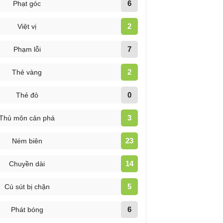
6
Phạt góc
2
Việt vị
7
Phạm lỗi
2
Thẻ vàng
0
Thẻ đỏ
3
Thủ môn cản phá
23
Ném biên
14
Chuyền dài
5
Cú sút bị chặn
6
Phát bóng