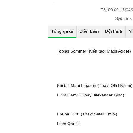
T3, 00:00 15/04
Sydbank 
Tổng quan
Diễn biến
Đội hình
N
Tobias Sommer (Kiến tạo: Mads Agger)
Kristall Mani Ingason (Thay: Olti Hyseni)
Lirim Qamili (Thay: Alexander Lyng)
Ebube Duru (Thay: Sefer Emini)
Lirim Qamili