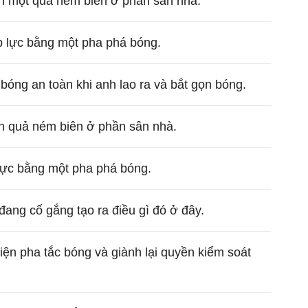
ện một quả ném biên ở phần sân nhà.
áp lực bằng một pha phá bóng.
óng an toàn khi anh lao ra và bắt gọn bóng.
ện quả ném biên ở phần sân nhà.
 lực bằng một pha phá bóng.
ang cố gắng tạo ra điều gì đó ở đây.
ện pha tắc bóng và giành lại quyền kiểm soát