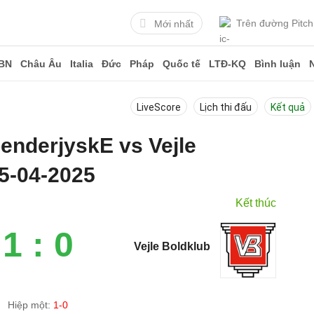
Trên đường Pitch
Mới nhất
BN
Châu Âu
Italia
Đức
Pháp
Quốc tế
LTĐ-KQ
Bình luận
LiveScore
Lịch thi đấu
Kết quả
oenderjyskE vs Vejle
5-04-2025
Kết thúc
1 : 0
Vejle Boldklub
Hiệp một:
1-0