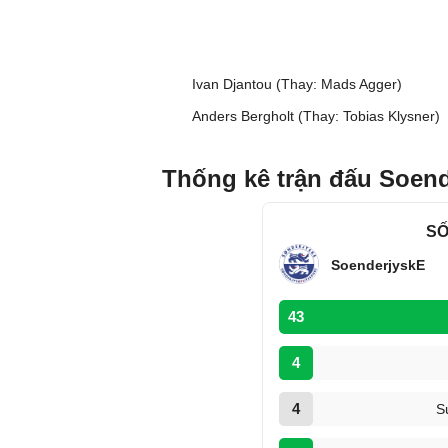
Ivan Djantou (Thay: Mads Agger)
Anders Bergholt (Thay: Tobias Klysner)
Thống kê trận đấu Soend
SỐ
SoenderjyskE
43
4
4
S