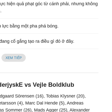
thực hiện quả phạt góc từ cánh phải, nhưng không
.
áp lực bằng một pha phá bóng.
ang cố gắng tạo ra điều gì đó ở đây.
XEM TIẾP
erjyskE vs Vejle Boldklub
gaard Sörensen (16), Tobias Klysner (20),
tarsson (4), Marc Dal Hende (5), Andreas
ias Sommer (26), Mads Agger (25), Alexander