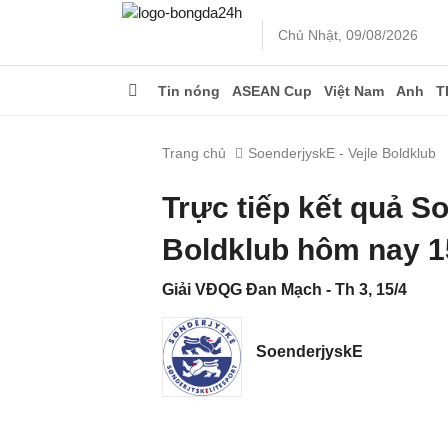
Chủ Nhật, 09/08/2026
Tin nóng
ASEAN Cup
Việt Nam
Anh
T
Trang chủ
SoenderjyskE - Vejle Boldklub
Trực tiếp kết quả S
Boldklub hôm nay 1
Giải VĐQG Đan Mạch - Th 3, 15/4
SoenderjyskE