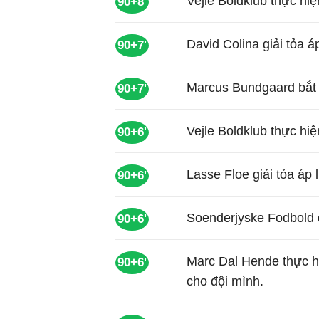
Vejle Boldklub thực hi
90+8'
David Colina giải tỏa 
90+7'
Marcus Bundgaard bắt b
90+7'
Vejle Boldklub thực hi
90+6'
Lasse Floe giải tỏa áp
90+6'
Soenderjyske Fodbold đ
90+6'
Marc Dal Hende thực hi
90+6'
cho đội mình.