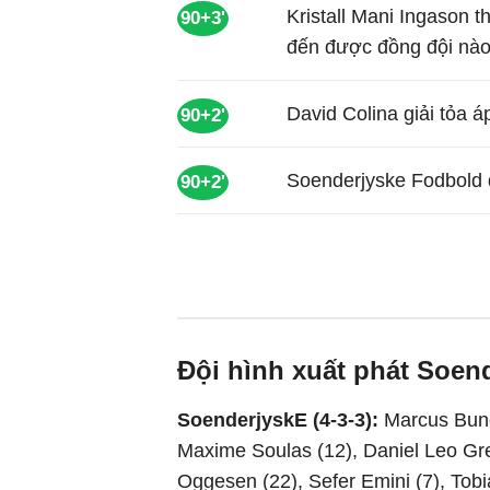
Kristall Mani Ingason 
90+3'
đến được đồng đội nào
David Colina giải tỏa 
90+2'
Soenderjyske Fodbold đ
90+2'
Đội hình xuất phát Soend
SoenderjyskE (4-3-3):
Marcus Bund
Maxime Soulas (12), Daniel Leo Gre
Oggesen (22), Sefer Emini (7), Tob