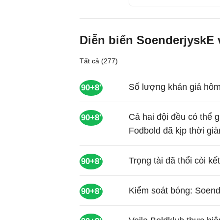
Diễn biến SoenderjyskE 
Tất cả (277)
Số lượng khán giả hôm
90+8'
Cả hai đội đều có thể
90+8'
Fodbold đã kịp thời gi
Trọng tài đã thổi còi kế
90+8'
Kiểm soát bóng: Soend
90+8'