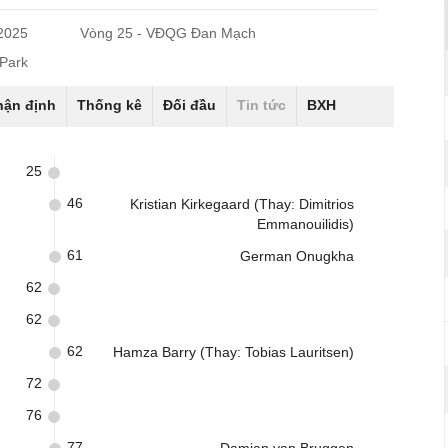
/2025
Vòng 25 - VĐQG Đan Mạch
Park
hận định
Thống kê
Đối đầu
Tin tức
BXH
25
46
Kristian Kirkegaard (Thay: Dimitrios
Emmanouilidis)
61
German Onugkha
62
62
62
Hamza Barry (Thay: Tobias Lauritsen)
72
76
77