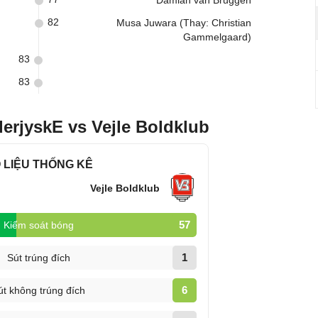
Damian van Bruggen
82
Musa Juwara (Thay: Christian
Gammelgaard)
83
83
erjyskE vs Vejle Boldklub
 LIỆU THỐNG KÊ
Vejle Boldklub
57
Kiểm soát bóng
1
Sút trúng đích
6
út không trúng đích