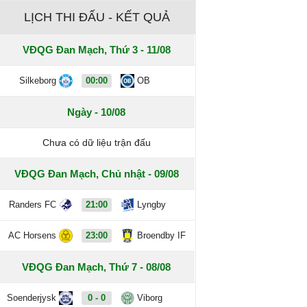
LỊCH THI ĐẤU - KẾT QUẢ
VĐQG Đan Mạch, Thứ 3 - 11/08
Silkeborg
00:00
OB
Ngày - 10/08
Chưa có dữ liệu trận đấu
VĐQG Đan Mạch, Chủ nhật - 09/08
Randers FC
21:00
Lyngby
AC Horsens
23:00
Broendby IF
VĐQG Đan Mạch, Thứ 7 - 08/08
Soenderjysk
0 - 0
Viborg