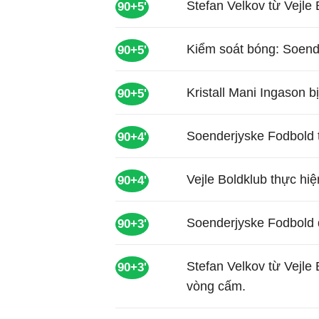
Stefan Velkov từ Vejle B
90+5'
Kiểm soát bóng: Soend
90+5'
Kristall Mani Ingason b
90+5'
Soenderjyske Fodbold 
90+4'
Vejle Boldklub thực hi
90+4'
Soenderjyske Fodbold đ
90+3'
Stefan Velkov từ Vejl
90+3'
vòng cấm.