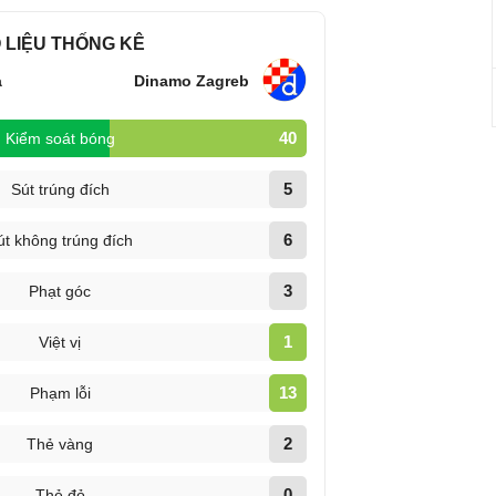
 LIỆU THỐNG KÊ
a
Dinamo Zagreb
40
Kiểm soát bóng
5
Sút trúng đích
6
út không trúng đích
3
Phạt góc
1
Việt vị
13
Phạm lỗi
2
Thẻ vàng
0
Thẻ đỏ