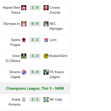
Hapoel Beer
1 - 0
Crvena
Sheva
Zvezda
Olympiacos
0 - 0
NEC
Nijmegen
Sparta
2 - 1
Lyon
Prague
Union
3 - 3
Bodoe/Glimt
St.Gilloise
Dinamo
5 - 0
FK Kauno
Zagreb
Zalgiris
Champions League, Thứ 3 - 04/08
Ararat
2 - 1
NK Celje
Armenia