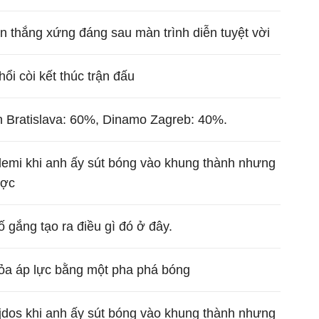
 thắng xứng đáng sau màn trình diễn tuyệt vời
hổi còi kết thúc trận đấu
n Bratislava: 60%, Dinamo Zagreb: 40%.
Ademi khi anh ấy sút bóng vào khung thành nhưng
ược
gắng tạo ra điều gì đó ở đây.
tỏa áp lực bằng một pha phá bóng
ajdos khi anh ấy sút bóng vào khung thành nhưng