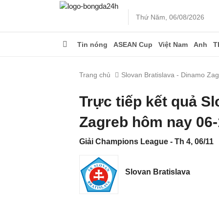
Thứ Năm, 06/08/2026
Tin nóng
ASEAN Cup
Việt Nam
Anh
T
Trang chủ
Slovan Bratislava - Dinamo Za
Trực tiếp kết quả S
Zagreb hôm nay 06-
Giải Champions League - Th 4, 06/11
Slovan Bratislava