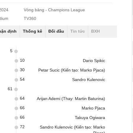
/2024
Vòng bảng - Champions League
adium
TV360
hận định
Thống kê
Đối đầu
Tin tức
BXH
5
10
Dario Spikic
30
Petar Sucic (Kiến tạo: Marko Pjaca)
54
Sandro Kulenovic
61
64
Arijan Ademi (Thay: Martin Baturina)
66
Marko Pjaca
66
Takuya Ogiwara
72
Sandro Kulenovic (Kiến tạo: Marko