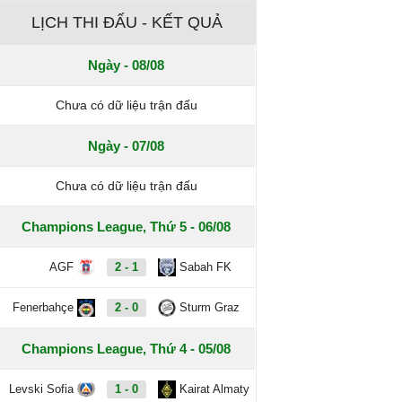
LỊCH THI ĐẤU - KẾT QUẢ
Ngày - 08/08
Chưa có dữ liệu trận đấu
Ngày - 07/08
Chưa có dữ liệu trận đấu
Champions League, Thứ 5 - 06/08
AGF
2 - 1
Sabah FK
Fenerbahçe
2 - 0
Sturm Graz
Champions League, Thứ 4 - 05/08
Levski Sofia
1 - 0
Kairat Almaty