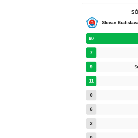
SỐ
Slovan Bratislav
60
7
9
S
11
0
6
2
0