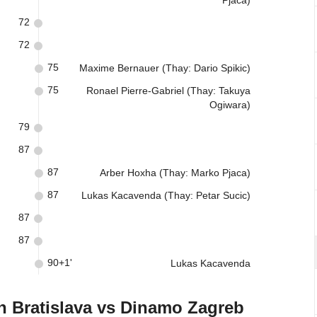
Pjaca)
72
72
75
Maxime Bernauer (Thay: Dario Spikic)
75
Ronael Pierre-Gabriel (Thay: Takuya
Ogiwara)
79
87
87
Arber Hoxha (Thay: Marko Pjaca)
87
Lukas Kacavenda (Thay: Petar Sucic)
87
87
90+1'
Lukas Kacavenda
n Bratislava vs Dinamo Zagreb