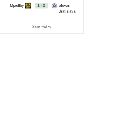
Mjaellby
1 - 2
Slovan
Bratislava
Xem thêm