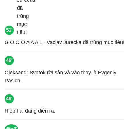
51'
G O O O A A A L - Vaclav Jurecka đã trúng mục tiêu!
46'
Oleksandr Svatok rời sân và vào thay là Evgeniy
Pasich.
46'
Hiệp hai đang diễn ra.
45+3'