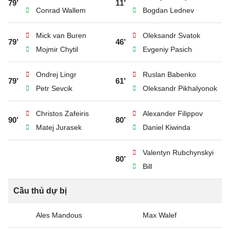
79’
11’
Conrad Wallem
Bogdan Lednev
Mick van Buren
Oleksandr Svatok
79’
46’
Mojmir Chytil
Evgeniy Pasich
Ondrej Lingr
Ruslan Babenko
79’
61’
Petr Sevcik
Oleksandr Pikhalyonok
Christos Zafeiris
Alexander Filippov
90’
80’
Matej Jurasek
Daniel Kiwinda
Valentyn Rubchynskyi
80’
Bill
Cầu thủ dự bị
Ales Mandous
Max Walef