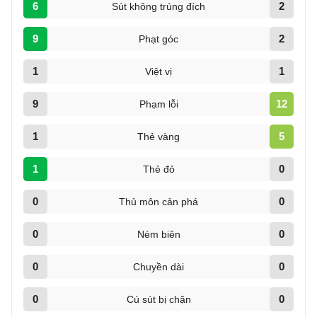
6
2
Sút không trúng đích
9
2
Phạt góc
1
1
Việt vị
9
12
Phạm lỗi
1
5
Thẻ vàng
1
0
Thẻ đỏ
0
0
Thủ môn cản phá
0
0
Ném biên
0
0
Chuyền dài
0
0
Cú sút bị chặn