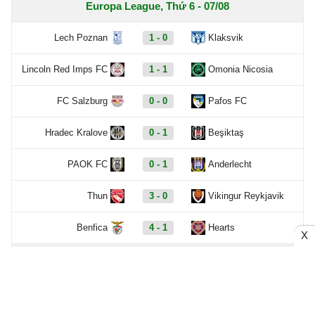
Europa League, Thứ 6 - 07/08
Lech Poznan
1 - 0
Klaksvik
Lincoln Red Imps FC
1 - 1
Omonia Nicosia
FC Salzburg
0 - 0
Pafos FC
Hradec Kralove
0 - 1
Beşiktaş
PAOK FC
0 - 1
Anderlecht
Thun
3 - 0
Vikingur Reykjavik
Benfica
4 - 1
Hearts
X
Europa League, Thứ 5 - 06/08
Ferencvaros
1 - 0
Gornik Zabrze