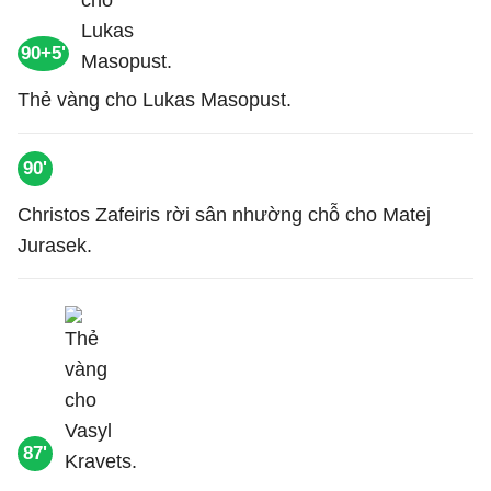
90+5'
Thẻ vàng cho Lukas Masopust.
90'
Christos Zafeiris rời sân nhường chỗ cho Matej
Jurasek.
87'