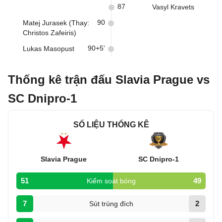
87
Vasyl Kravets
90
Matej Jurasek (Thay:
Christos Zafeiris)
90+5'
Lukas Masopust
Thống kê trận đấu Slavia Prague vs
SC Dnipro-1
SỐ LIỆU THỐNG KÊ
Slavia Prague
SC Dnipro-1
51
49
Kiểm soát bóng
7
2
Sút trúng đích