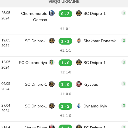
VĐQG UKRAINE
25/05
Chornomorets
SC Dnipro-1
0 - 2
2024
Odessa
H1: 0-1
19/05
SC Dnipro-1
Shakhtar Donetsk
1 - 1
2024
H1: 1-1
12/05
FC Olexandriya
SC Dnipro-1
1 - 0
2024
H1: 1-0
06/05
SC Dnipro-1
Kryvbas
1 - 0
2024
H1: 0-0
27/04
SC Dnipro-1
Dynamo Kyiv
1 - 2
2024
H1: 1-0
21/04
Veres Rivne
SC Dnipro-1