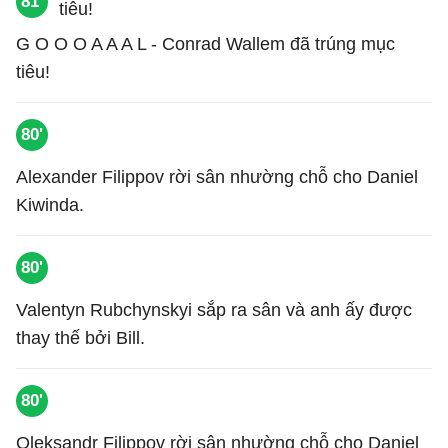
81'
G O O O A A A L - Conrad Wallem đã trúng mục
tiêu!
80'
Alexander Filippov rời sân nhường chỗ cho Daniel
Kiwinda.
80'
Valentyn Rubchynskyi sắp ra sân và anh ấy được
thay thế bởi Bill.
80'
Oleksandr Filippov rời sân nhường chỗ cho Daniel