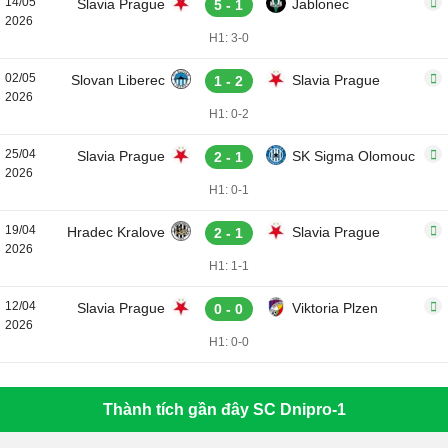
14/05
Slavia Prague
Jablonec
5 - 1
2026
H1: 3-0
02/05
Slovan Liberec
Slavia Prague
1 - 2
2026
H1: 0-2
25/04
Slavia Prague
SK Sigma Olomouc
2 - 1
2026
H1: 0-1
19/04
Hradec Kralove
Slavia Prague
2 - 1
2026
H1: 1-1
12/04
Slavia Prague
Viktoria Plzen
0 - 0
2026
H1: 0-0
Thành tích gần đây SC Dnipro-1