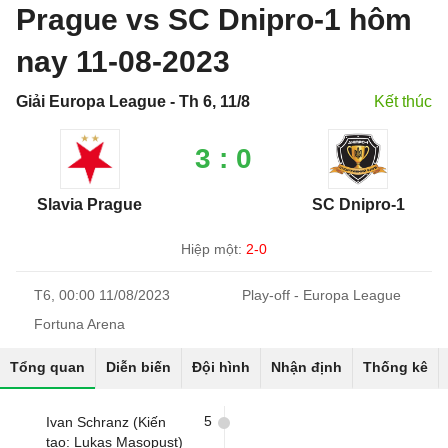
Prague vs SC Dnipro-1 hôm
nay 11-08-2023
Giải Europa League - Th 6, 11/8
Kết thúc
3 : 0
Slavia Prague
SC Dnipro-1
Hiệp một:
2-0
T6, 00:00 11/08/2023
Play-off - Europa League
Fortuna Arena
Tổng quan
Diễn biến
Đội hình
Nhận định
Thống kê
5
Ivan Schranz (Kiến
tạo: Lukas Masopust)