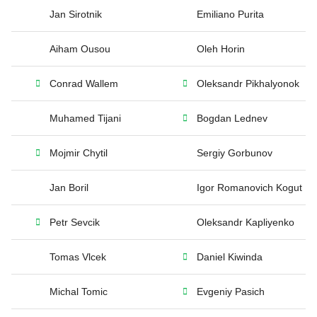
Jan Sirotnik
Emiliano Purita
Aiham Ousou
Oleh Horin
Conrad Wallem
Oleksandr Pikhalyonok
Muhamed Tijani
Bogdan Lednev
Mojmir Chytil
Sergiy Gorbunov
Jan Boril
Igor Romanovich Kogut
Petr Sevcik
Oleksandr Kapliyenko
Tomas Vlcek
Daniel Kiwinda
Michal Tomic
Evgeniy Pasich