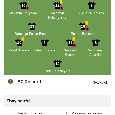
10
22
9
Maksym Tretyakov
Valentyn
Oleksii Gutsuliak
Rubchynskyi
23
18
Domingo Felipe Blanco
Ruslan Babenko
30
5
39
3
Vasyl Kravets
Eduard Sarapii
Oleksandr
Volodymyr
Svatok
Adamiuk
12
Yakiv Kinareykin
SC Dnipro-1
4-2-3-1
Thay người
Vaclav Jurecka
Maksym Tretyakov