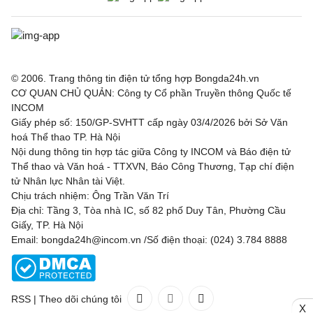
© 2006. Trang thông tin điện tử tổng hợp Bongda24h.vn
CƠ QUAN CHỦ QUẢN: Công ty Cổ phần Truyền thông Quốc tế
INCOM
Giấy phép số: 150/GP-SVHTT cấp ngày 03/4/2026 bởi Sở Văn
hoá Thể thao TP. Hà Nội
Nội dung thông tin hợp tác giữa Công ty INCOM và Báo điện tử
Thể thao và Văn hoá - TTXVN, Báo Công Thương, Tạp chí điện
tử Nhân lực Nhân tài Việt.
Chịu trách nhiệm: Ông Trần Văn Trí
Địa chỉ: Tầng 3, Tòa nhà IC, số 82 phố Duy Tân, Phường Cầu
Giấy, TP. Hà Nội
Email: bongda24h@incom.vn /Số điện thoại: (024) 3.784 8888
RSS
|
Theo dõi chúng tôi
X