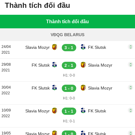
Thành tích đối đầu
Thành tích đối đầu
VĐQG BELARUS
24/04
Slavia Mozyr
FK Slutsk
3 - 1
2021
29/08
FK Slutsk
Slavia Mozyr
2 - 1
2021
H1: 0-0
30/04
FK Slutsk
Slavia Mozyr
1 - 0
2022
H1: 0-0
10/09
Slavia Mozyr
FK Slutsk
1 - 1
2022
H1: 0-1
19/05
Slavia Mozyr
FK Slutsk
1 - 0