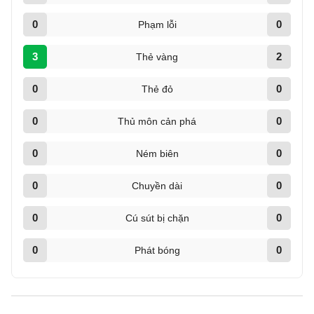
0
0
Phạm lỗi
3
2
Thẻ vàng
0
0
Thẻ đỏ
0
0
Thủ môn cản phá
0
0
Ném biên
0
0
Chuyền dài
0
0
Cú sút bị chặn
0
0
Phát bóng