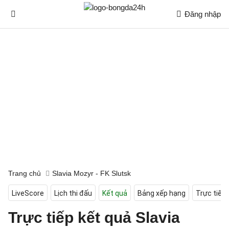
Đăng nhập
Trang chủ
Slavia Mozyr - FK Slutsk
LiveScore
Lịch thi đấu
Kết quả
Bảng xếp hạng
Trực tiếp
Trực tiếp kết quả Slavia