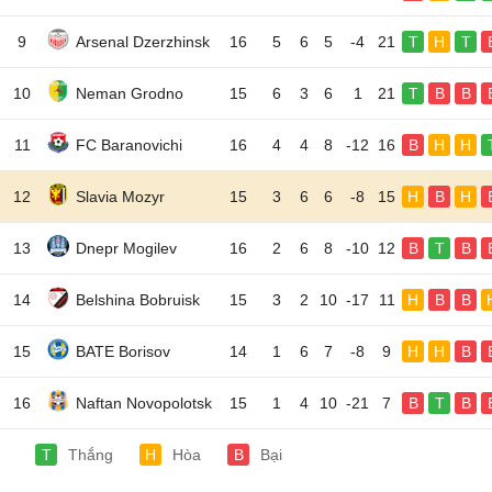
9
Arsenal Dzerzhinsk
16
5
6
5
-4
21
T
H
T
10
Neman Grodno
15
6
3
6
1
21
T
B
B
11
FC Baranovichi
16
4
4
8
-12
16
B
H
H
12
Slavia Mozyr
15
3
6
6
-8
15
H
B
H
13
Dnepr Mogilev
16
2
6
8
-10
12
B
T
B
14
Belshina Bobruisk
15
3
2
10
-17
11
H
B
B
15
BATE Borisov
14
1
6
7
-8
9
H
H
B
16
Naftan Novopolotsk
15
1
4
10
-21
7
B
T
B
T
Thắng
H
Hòa
B
Bại