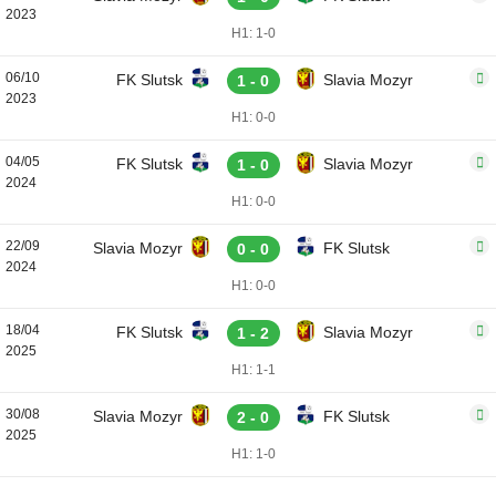
2023
H1: 1-0
06/10
FK Slutsk
Slavia Mozyr
1 - 0
2023
H1: 0-0
04/05
FK Slutsk
Slavia Mozyr
1 - 0
2024
H1: 0-0
22/09
Slavia Mozyr
FK Slutsk
0 - 0
2024
H1: 0-0
18/04
FK Slutsk
Slavia Mozyr
1 - 2
2025
H1: 1-1
30/08
Slavia Mozyr
FK Slutsk
2 - 0
2025
H1: 1-0