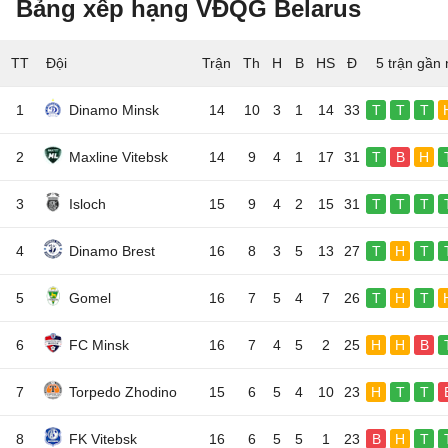
Bảng xếp hạng VĐQG Belarus
TT
Đội
5 trận gần 
1
Dinamo Minsk
14
10
3
1
14
33
T
T
T
2
Maxline Vitebsk
14
9
4
1
17
31
T
B
H
3
Isloch
15
9
4
2
15
31
T
T
T
4
Dinamo Brest
16
8
3
5
13
27
T
H
T
5
Gomel
16
7
5
4
7
26
T
H
T
6
FC Minsk
16
7
4
5
2
25
H
H
B
7
Torpedo Zhodino
15
6
5
4
10
23
H
T
T
8
FK Vitebsk
16
6
5
5
1
23
B
H
T