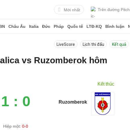
Trên đường Pitch
Mới nhất
BN
Châu Âu
Italia
Đức
Pháp
Quốc tế
LTĐ-KQ
Bình luận
LiveScore
Lịch thi đấu
Kết quả
Skalica vs Ruzomberok hôm
Kết thúc
1 : 0
Ruzomberok
Hiệp một:
0-0