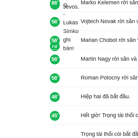
Marko Kelemen rời sân 
66'
73'
Vojtech Novak rời sân 
56'
Marian Chobot rời sân 
56'
76'
Martin Nagy rời sân và
56'
Roman Potocny rời sân 
56'
Hiệp hai đã bắt đầu.
46'
Hết giờ! Trọng tài thổi 
45'
Trọng tài thổi còi bắt đ