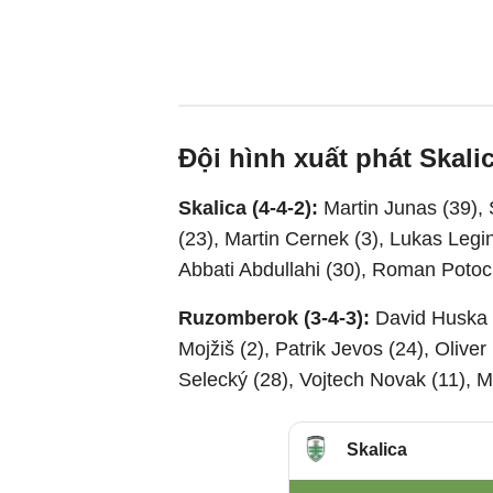
Đội hình xuất phát Skal
Skalica (4-4-2):
Martin Junas (39),
(23), Martin Cernek (3), Lukas Legi
Abbati Abdullahi (30), Roman Potoc
Ruzomberok (3-4-3):
David Huska (
Mojžiš (2), Patrik Jevos (24), Olive
Selecký (28), Vojtech Novak (11), 
Skalica