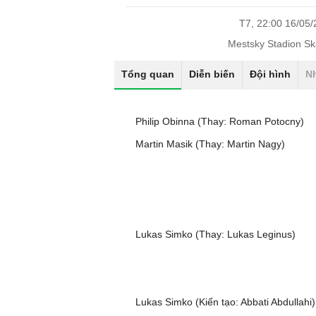
T7, 22:00 16/05
Mestsky Stadion Sk
Tổng quan
Diễn biến
Đội hình
N
Philip Obinna (Thay: Roman Potocny)
Martin Masik (Thay: Martin Nagy)
Lukas Simko (Thay: Lukas Leginus)
Lukas Simko (Kiến tạo: Abbati Abdullahi)