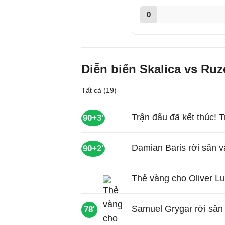
0
Diễn biến Skalica vs Ru
Tất cả (19)
Trận đấu đã kết thúc! T
90+3'
Damian Baris rời sân v
90+2'
Thẻ vàng cho Oliver Lu
Samuel Grygar rời sân 
78'