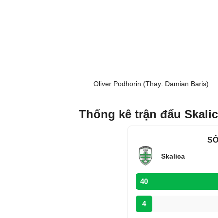
Oliver Podhorin (Thay: Damian Baris)
Thống kê trận đấu Skali
SỐ
Skalica
40
4