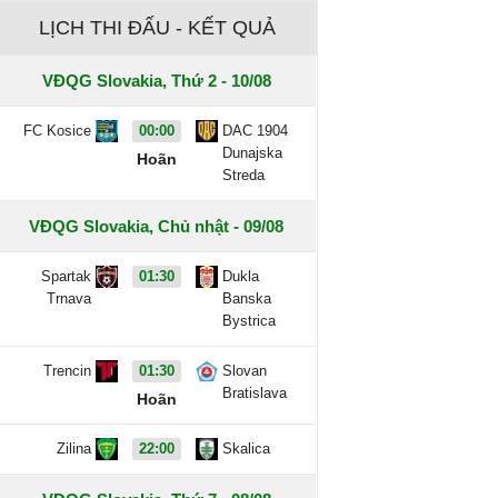
LỊCH THI ĐẤU - KẾT QUẢ
VĐQG Slovakia, Thứ 2 - 10/08
FC Kosice
00:00
DAC 1904
Dunajska
Hoãn
Streda
VĐQG Slovakia, Chủ nhật - 09/08
Spartak
01:30
Dukla
Trnava
Banska
Bystrica
Trencin
01:30
Slovan
Bratislava
Hoãn
Zilina
22:00
Skalica