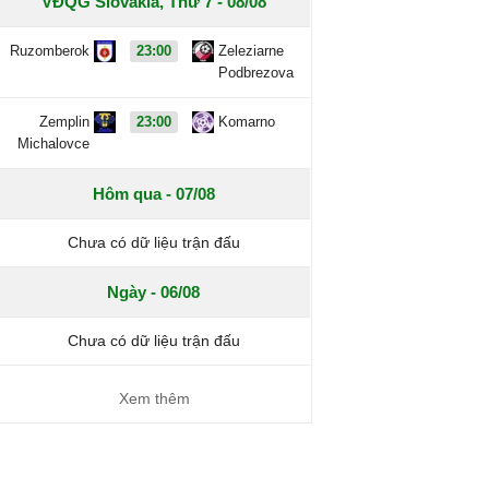
VĐQG Slovakia, Thứ 7 - 08/08
Ruzomberok
23:00
Zeleziarne
Podbrezova
Zemplin
23:00
Komarno
Michalovce
Hôm qua - 07/08
Chưa có dữ liệu trận đấu
Ngày - 06/08
Chưa có dữ liệu trận đấu
Xem thêm