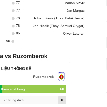
77
Adrian Slavik
77
Jan Murgas
78
Adrian Slavik (Thay: Patrik Jevos)
78
Jan Hladik (Thay: Samuel Grygar)
85
Oliver Luteran
90
ca vs Ruzomberok
 LIỆU THỐNG KÊ
Ruzomberok
60
Kiểm soát bóng
0
Sút trúng đích