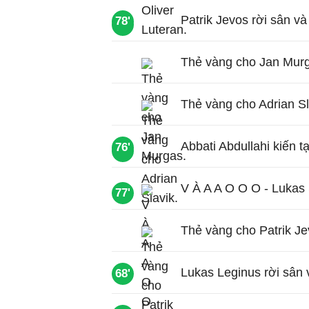
Patrik Jevos rời sân và
78'
85'
Thẻ vàng cho Jan Mur
Thẻ vàng cho Adrian Sl
Abbati Abdullahi kiến t
76'
77'
V À A A O O O - Lukas 
77'
Thẻ vàng cho Patrik Je
Lukas Leginus rời sân 
68'