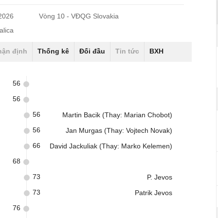
/2026
Vòng 10 - VĐQG Slovakia
alica
hận định
Thống kê
Đối đầu
Tin tức
BXH
56
56
56
Martin Bacik (Thay: Marian Chobot)
56
Jan Murgas (Thay: Vojtech Novak)
66
David Jackuliak (Thay: Marko Kelemen)
68
73
P. Jevos
73
Patrik Jevos
76