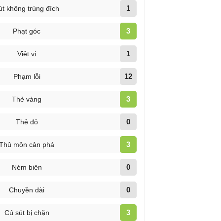
1
út không trúng đích
3
Phạt góc
1
Việt vị
12
Phạm lỗi
3
Thẻ vàng
0
Thẻ đỏ
3
Thủ môn cản phá
0
Ném biên
0
Chuyền dài
3
Cú sút bị chặn