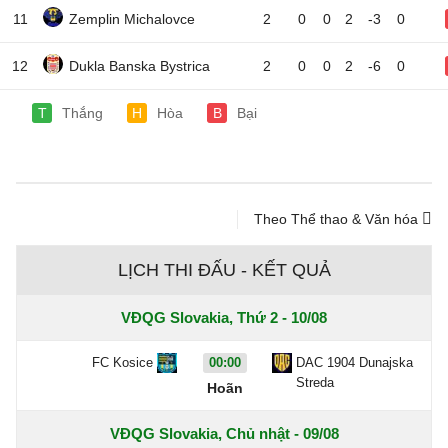
11
Zemplin Michalovce
2
0
0
2
-3
0
12
Dukla Banska Bystrica
2
0
0
2
-6
0
T
Thắng
H
Hòa
B
Bại
Theo Thể thao & Văn hóa
LỊCH THI ĐẤU - KẾT QUẢ
VĐQG Slovakia, Thứ 2 - 10/08
FC Kosice
00:00
DAC 1904 Dunajska
Streda
Hoãn
VĐQG Slovakia, Chủ nhật - 09/08