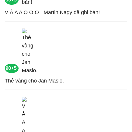
V À A A O O O - Martin Nagy đã ghi bàn!
90+5'
Thẻ vàng cho Jan Maslo.