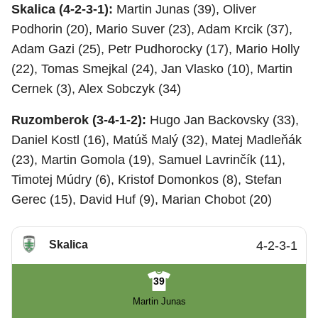
Skalica (4-2-3-1):
Martin Junas (39), Oliver
Podhorin (20), Mario Suver (23), Adam Krcik (37),
Adam Gazi (25), Petr Pudhorocky (17), Mario Holly
(22), Tomas Smejkal (24), Jan Vlasko (10), Martin
Cernek (3), Alex Sobczyk (34)
Ruzomberok (3-4-1-2):
Hugo Jan Backovsky (33),
Daniel Kostl (16), Matúš Malý (32), Matej Madleňák
(23), Martin Gomola (19), Samuel Lavrinčík (11),
Timotej Múdry (6), Kristof Domonkos (8), Stefan
Gerec (15), David Huf (9), Marian Chobot (20)
Skalica
4-2-3-1
39
Martin Junas