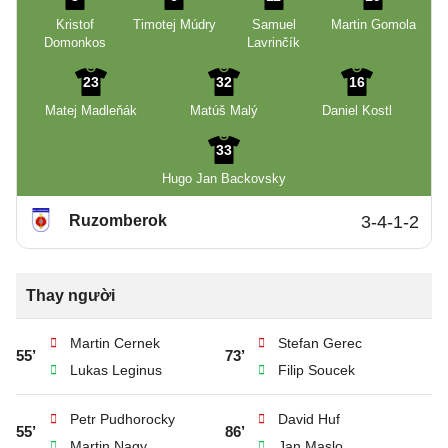
Kristof
Timotej Múdry
Samuel
Martin Gomola
Domonkos
Lavrinčík
23
32
16
Matej Madleňák
Matúš Malý
Daniel Kostl
33
Hugo Jan Backovsky
Ruzomberok
3-4-1-2
Thay người
Martin Cernek
Stefan Gerec
55’
73’
Lukas Leginus
Filip Soucek
Petr Pudhorocky
David Huf
55’
86’
Martin Nagy
Jan Maslo