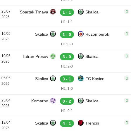
25/07
Spartak Trnava
Skalica
1 - 1
2026
H1: 1-1
16/05
Skalica
Ruzomberok
1 - 0
2026
H1: 0-0
10/05
Tatran Presov
Skalica
3 - 0
2026
H1: 2-0
05/05
Skalica
FC Kosice
3 - 1
2026
H1: 1-0
25/04
Komarno
Skalica
0 - 2
2026
H1: 0-1
19/04
Skalica
Trencin
4 - 1
2026