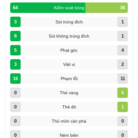
64
36
Kiểm soát bóng
3
1
Sút trúng đích
8
1
Sút không trúng đích
5
4
Phạt góc
3
2
Việt vị
16
11
Phạm lỗi
0
5
Thẻ vàng
0
1
Thẻ đỏ
0
0
Thủ môn cản phá
0
0
Ném biên