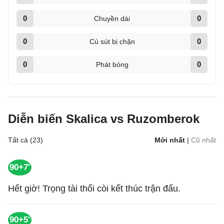
0
0
Chuyền dài
0
0
Cú sút bị chặn
0
0
Phát bóng
Diễn biến Skalica vs Ruzomberok
Tất cả (23)
Mới nhất
|
Cũ nhất
90+7'
Hết giờ! Trọng tài thổi còi kết thúc trận đấu.
90+5'