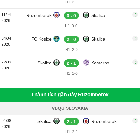
H1: 2-1
11/04
Ruzomberok
Skalica
0 - 0
2026
H1: 0-0
04/04
FC Kosice
Skalica
2 - 0
2026
H1: 2-0
22/03
Skalica
Komarno
2 - 1
2026
H1: 1-0
Thành tích gần đây Ruzomberok
VĐQG SLOVAKIA
01/08
Skalica
Ruzomberok
2 - 1
2026
H1: 2-1