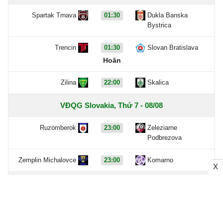
Spartak Trnava
01:30
Dukla Banska
Bystrica
Trencin
01:30
Slovan Bratislava
Hoãn
Zilina
22:00
Skalica
VĐQG Slovakia, Thứ 7 - 08/08
Ruzomberok
23:00
Zeleziarne
Podbrezova
Zemplin Michalovce
23:00
Komarno
X
Hôm qua - 07/08
Chưa có dữ liệu trận đấu