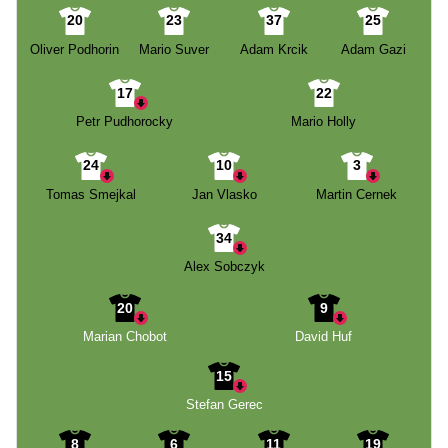
20
23
37
25
Oliver Podhorin
Mario Suver
Adam Krcik
Adam Gazi
17
22
Petr Pudhorocky
Mario Holly
24
10
3
Tomas Smejkal
Jan Vlasko
Martin Cernek
34
Alex Sobczyk
20
9
Marian Chobot
David Huf
15
Stefan Gerec
8
6
11
19