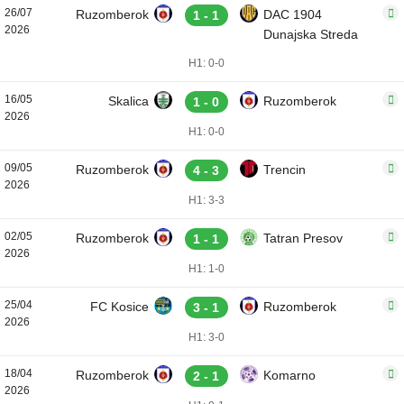
26/07
Ruzomberok
DAC 1904
1 - 1
2026
Dunajska Streda
H1: 0-0
16/05
Skalica
Ruzomberok
1 - 0
2026
H1: 0-0
09/05
Ruzomberok
Trencin
4 - 3
2026
H1: 3-3
02/05
Ruzomberok
Tatran Presov
1 - 1
2026
H1: 1-0
25/04
FC Kosice
Ruzomberok
3 - 1
2026
H1: 3-0
18/04
Ruzomberok
Komarno
2 - 1
2026