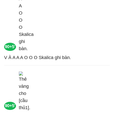
90+5'
V À A A A O O O Skalica ghi bàn.
90+5'