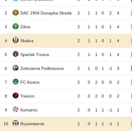
2
DAC 1904 Dunajska Streda
2
1
1
0
2
4
3
Zilina
2
1
1
0
1
4
4
Skalica
2
1
1
0
1
4
5
Spartak Trnava
2
1
1
0
1
4
6
Zeleziarne Podbrezova
2
1
0
1
-1
3
7
FC Kosice
2
0
2
0
0
2
8
Trencin
2
0
2
0
0
2
9
Komarno
2
0
1
1
-1
1
10
Ruzomberok
2
0
1
1
-1
1