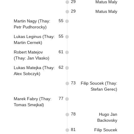
29
Matus Maly
29
Matus Maly
55
Martin Nagy (Thay:
Petr Pudhorocky)
55
Lukas Leginus (Thay:
Martin Cernek)
61
Robert Matejov
(Thay: Jan Vlasko)
62
Lukas Matejka (Thay:
Alex Sobczyk)
73
Filip Soucek (Thay:
Stefan Gerec)
77
Marek Fabry (Thay:
Tomas Smejkal)
78
Hugo Jan
Backovsky
81
Filip Soucek