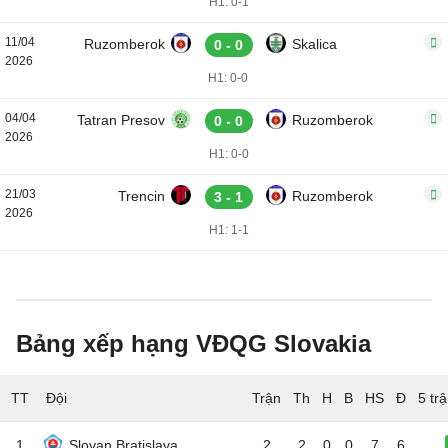
H1: 0-1
11/04
Ruzomberok
Skalica
0 - 0
2026
H1: 0-0
04/04
Tatran Presov
Ruzomberok
0 - 0
2026
H1: 0-0
21/03
Trencin
Ruzomberok
3 - 1
2026
H1: 1-1
Bảng xếp hạng VĐQG Slovakia
TT
Đội
5 tr
1
Slovan Bratislava
2
2
0
0
7
6