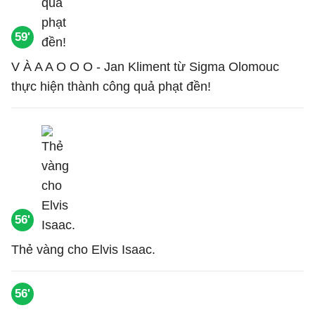
59'
V À A A O O O - Jan Kliment từ Sigma Olomouc
thực hiện thành công quả phạt đền!
56'
Thẻ vàng cho Elvis Isaac.
56'