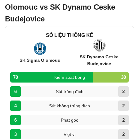
Olomouc vs SK Dynamo Ceske
Budejovice
SỐ LIỆU THỐNG KÊ
SK Dynamo Ceske
SK Sigma Olomouc
Budejovice
70
30
Kiểm soát bóng
6
2
Sút trúng đích
4
2
Sút không trúng đích
6
2
Phạt góc
3
2
Việt vị