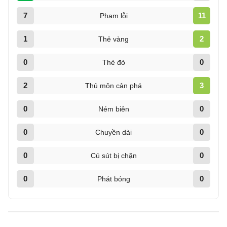
7
11
Phạm lỗi
1
2
Thẻ vàng
0
0
Thẻ đỏ
2
3
Thủ môn cản phá
0
0
Ném biên
0
0
Chuyền dài
0
0
Cú sút bị chặn
0
0
Phát bóng