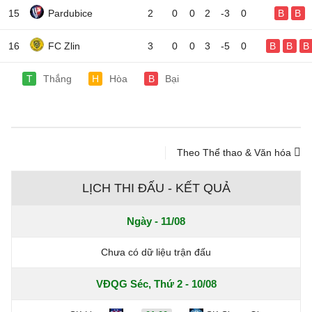
15
Pardubice
2
0
0
2
-3
0
B
B
16
FC Zlin
3
0
0
3
-5
0
B
B
B
T
Thắng
H
Hòa
B
Bại
Theo Thể thao & Văn hóa
LỊCH THI ĐẤU - KẾT QUẢ
Ngày - 11/08
Chưa có dữ liệu trận đấu
VĐQG Séc, Thứ 2 - 10/08