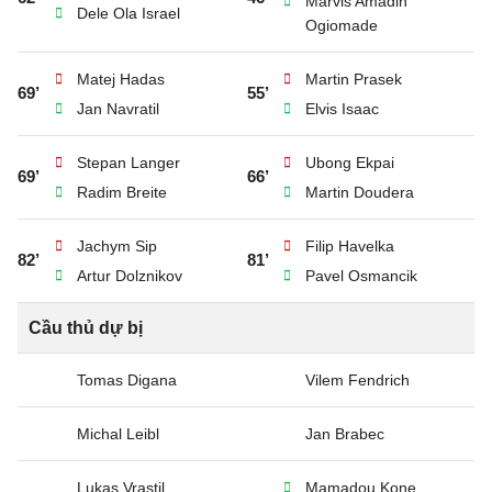
Marvis Amadin
Dele Ola Israel
Ogiomade
Matej Hadas
Martin Prasek
69’
55’
Jan Navratil
Elvis Isaac
Stepan Langer
Ubong Ekpai
69’
66’
Radim Breite
Martin Doudera
Jachym Sip
Filip Havelka
82’
81’
Artur Dolznikov
Pavel Osmancik
Cầu thủ dự bị
Tomas Digana
Vilem Fendrich
Michal Leibl
Jan Brabec
Lukas Vrastil
Mamadou Kone