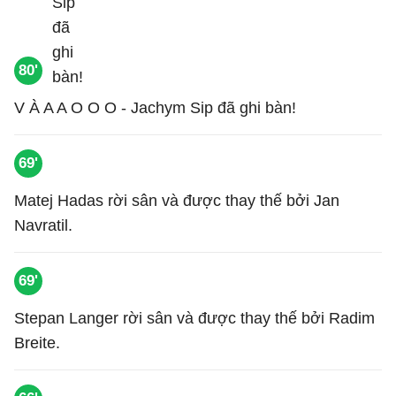
80'
V À A A O O O - Jachym Sip đã ghi bàn!
69'
Matej Hadas rời sân và được thay thế bởi Jan
Navratil.
69'
Stepan Langer rời sân và được thay thế bởi Radim
Breite.