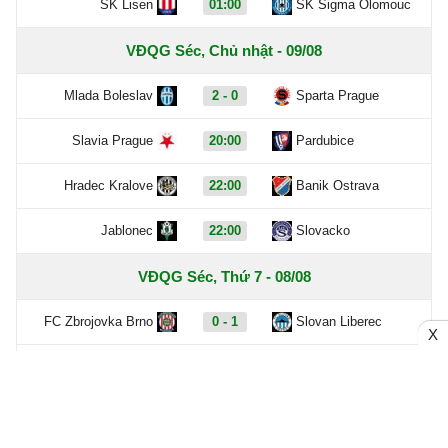
SK Lisen
01:00
SK Sigma Olomouc
VĐQG Séc, Chủ nhật - 09/08
Mlada Boleslav
2 - 0
Sparta Prague
Slavia Prague
20:00
Pardubice
Hradec Kralove
22:00
Banik Ostrava
Jablonec
22:00
Slovacko
VĐQG Séc, Thứ 7 - 08/08
FC Zbrojovka Brno
0 - 1
Slovan Liberec
X
FC Zlin
0 - 2
Bohemians 1905
Teplice
5 - 5
Viktoria Plzen