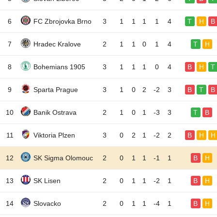
6
FC Zbrojovka Brno
3
1
1
1
1
4
T
H
B
7
Hradec Kralove
2
1
1
0
1
4
T
H
8
Bohemians 1905
3
1
1
1
0
4
B
H
T
9
Sparta Prague
3
1
0
2
-2
3
B
T
B
10
Banik Ostrava
2
1
0
1
-3
3
T
B
11
Viktoria Plzen
3
0
2
1
-2
2
B
H
H
12
SK Sigma Olomouc
2
0
1
1
-1
1
B
H
13
SK Lisen
2
0
1
1
-2
1
B
H
14
Slovacko
2
0
1
1
-4
1
B
H