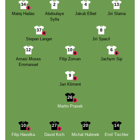
34
2
4
13
Matej Hadas
Abdoulaye
Jakub Elbel
Jiri Slama
Sylla
37
8
Stepan Langer
Jiri Spacil
12
10
6
Amasi Moses
Filip Zorvan
Jachym Sip
Emmanuel
9
Jan Kliment
26
Martin Prasek
10
27
20
14
Filip Havelka
David Krch
Michal Hubinek
Emil Tischler