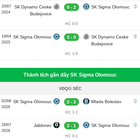
20/07
SK Dynamo Ceske
SK Sigma Olomouc
0 - 2
2024
Budejovice
H1: 0-0
19/04
SK Sigma Olomouc
SK Dynamo Ceske
3 - 0
2025
Budejovice
H1: 1-0
Thành tích gần đây SK Sigma Olomouc
VĐQG SÉC
02/08
SK Sigma Olomouc
Mlada Boleslav
2 - 2
2026
H1: 1-1
26/07
Jablonec
SK Sigma Olomouc
2 - 1
2026
H1: 0-1