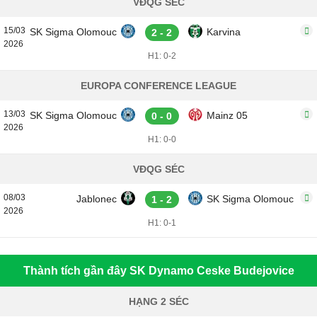
VĐQG SÉC
15/03
SK Sigma Olomouc
Karvina
2 - 2
2026
H1: 0-2
EUROPA CONFERENCE LEAGUE
13/03
SK Sigma Olomouc
Mainz 05
0 - 0
2026
H1: 0-0
VĐQG SÉC
08/03
Jablonec
SK Sigma Olomouc
1 - 2
2026
H1: 0-1
Thành tích gần đây SK Dynamo Ceske Budejovice
HẠNG 2 SÉC