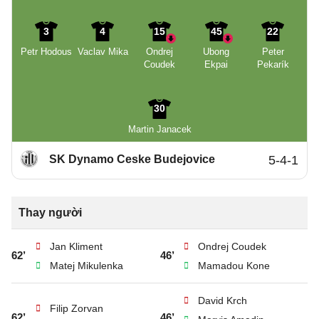
3
4
15
45
22
Petr Hodous
Vaclav Mika
Ondrej
Ubong
Peter
Coudek
Ekpai
Pekarík
30
Martin Janacek
SK Dynamo Ceske Budejovice
5-4-1
Thay người
Jan Kliment
Ondrej Coudek
62’
46’
Matej Mikulenka
Mamadou Kone
David Krch
Filip Zorvan
62’
46’