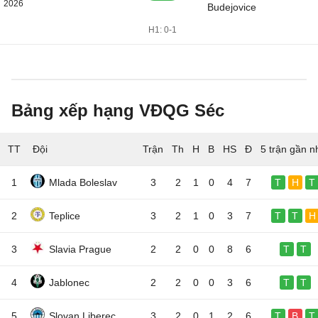
2026
Budejovice
H1: 0-1
Bảng xếp hạng VĐQG Séc
TT
Đội
5 trận gần n
1
Mlada Boleslav
3
2
1
0
4
7
T
H
T
2
Teplice
3
2
1
0
3
7
T
T
H
3
Slavia Prague
2
2
0
0
8
6
T
T
4
Jablonec
2
2
0
0
3
6
T
T
5
Slovan Liberec
3
2
0
1
2
6
T
B
T