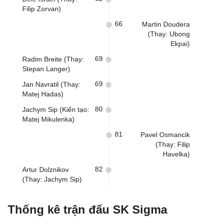
Filip Zorvan)
66
Martin Doudera
(Thay: Ubong
Ekpai)
69
Radim Breite (Thay:
Stepan Langer)
69
Jan Navratil (Thay:
Matej Hadas)
80
Jachym Sip (Kiến tạo:
Matej Mikulenka)
81
Pavel Osmancik
(Thay: Filip
Havelka)
82
Artur Dolznikov
(Thay: Jachym Sip)
Thống kê trận đấu SK Sigma