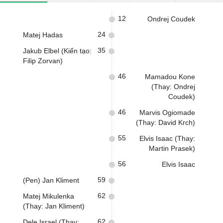
12
Ondrej Coudek
24
Matej Hadas
35
Jakub Elbel (Kiến tạo:
Filip Zorvan)
46
Mamadou Kone
(Thay: Ondrej
Coudek)
46
Marvis Ogiomade
(Thay: David Krch)
55
Elvis Isaac (Thay:
Martin Prasek)
56
Elvis Isaac
59
(Pen) Jan Kliment
62
Matej Mikulenka
(Thay: Jan Kliment)
62
Dele Israel (Thay: