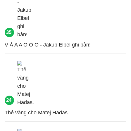
35'
V À A A O O O - Jakub Elbel ghi bàn!
24'
Thẻ vàng cho Matej Hadas.