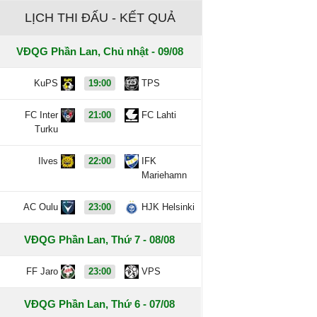
LỊCH THI ĐẤU - KẾT QUẢ
VĐQG Phần Lan, Chủ nhật - 09/08
KuPS
19:00
TPS
FC Inter
21:00
FC Lahti
Turku
Ilves
22:00
IFK
Mariehamn
AC Oulu
23:00
HJK Helsinki
VĐQG Phần Lan, Thứ 7 - 08/08
FF Jaro
23:00
VPS
VĐQG Phần Lan, Thứ 6 - 07/08