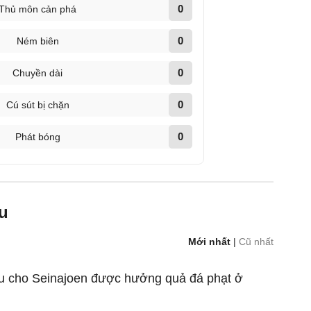
0
Thủ môn cản phá
0
Ném biên
0
Chuyền dài
0
Cú sút bị chặn
0
Phát bóng
u
Mới nhất
|
Cũ nhất
u cho Seinajoen được hưởng quả đá phạt ở