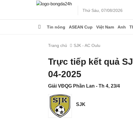
Thứ Sáu, 07/08/2026
Tin nóng
ASEAN Cup
Việt Nam
Anh
T
Trang chủ
SJK - AC Oulu
Trực tiếp kết quả S
04-2025
Giải VĐQG Phần Lan - Th 4, 23/4
SJK