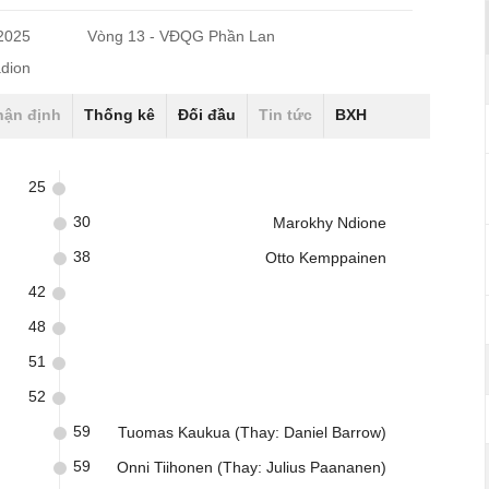
/2025
Vòng 13 - VĐQG Phần Lan
dion
hận định
Thống kê
Đối đầu
Tin tức
BXH
25
30
Marokhy Ndione
38
Otto Kemppainen
42
48
51
52
59
Tuomas Kaukua (Thay: Daniel Barrow)
59
Onni Tiihonen (Thay: Julius Paananen)