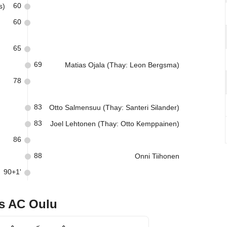
60
s)
60
65
69
Matias Ojala (Thay: Leon Bergsma)
78
83
Otto Salmensuu (Thay: Santeri Silander)
83
Joel Lehtonen (Thay: Otto Kemppainen)
86
88
Onni Tiihonen
90+1'
vs AC Oulu