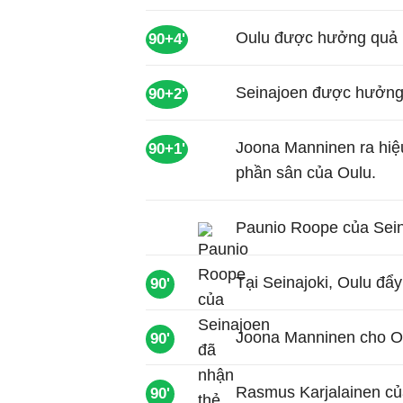
Oulu được hưởng quả né
90+4'
Seinajoen được hưởng 
90+2'
Joona Manninen ra hi
90+1'
phần sân của Oulu.
Paunio Roope của Seina
Tại Seinajoki, Oulu đẩy
90'
Joona Manninen cho Ou
90'
Rasmus Karjalainen củ
90'