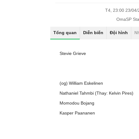
T4, 23:00 23/04
OmaSP Sta
Tổng quan
Diễn biến
Đội hình
N
Stevie Grieve
(og) William Eskelinen
Nathaniel Tahmbi (Thay: Kelvin Pires)
Momodou Bojang
Kasper Paananen