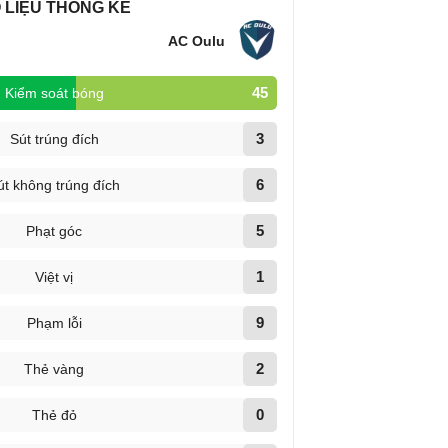
 LIỆU THỐNG KÊ
AC Oulu
45
Kiểm soát bóng
3
Sút trúng đích
6
út không trúng đích
5
Phạt góc
1
Việt vị
9
Phạm lỗi
2
Thẻ vàng
0
Thẻ đỏ