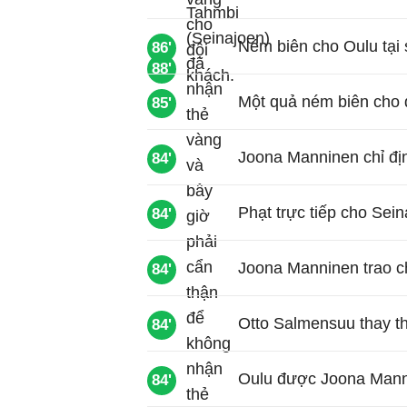
Ném biên cho Oulu tại
86'
88'
Một quả ném biên cho đ
85'
Joona Manninen chỉ địn
84'
Phạt trực tiếp cho Sei
84'
Joona Manninen trao c
84'
Otto Salmensuu thay th
84'
Oulu được Joona Manni
84'