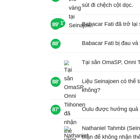
sút đi chệch cột dọc.
90+1'
Babacar Fati đã trở lại 
89'
Babacar Fati bị đau và 
88'
Tại sân OmaSP, Onni T
Liệu Seinajoen có thể
88'
không?
Oulu được hưởng quả 
87'
Nathaniel Tahmbi (Sein
thận để không nhận thẻ