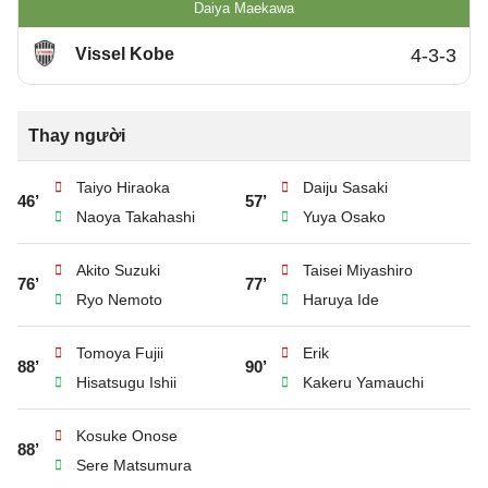
Daiya Maekawa
Vissel Kobe
4-3-3
Thay người
Taiyo Hiraoka
Daiju Sasaki
46’
57’
Naoya Takahashi
Yuya Osako
Akito Suzuki
Taisei Miyashiro
76’
77’
Ryo Nemoto
Haruya Ide
Tomoya Fujii
Erik
88’
90’
Hisatsugu Ishii
Kakeru Yamauchi
Kosuke Onose
88’
Sere Matsumura