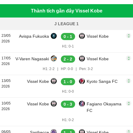
Thành tích gần đây Vissel Kobe
J LEAGUE 1
23/05
Avispa Fukuoka
Vissel Kobe
0 - 1
2026
H1: 0-1
17/05
V-Varen Nagasaki
Vissel Kobe
2 - 2
2026
H1: 2-2
|
HP: 0-0
|
Pen: 3-2
13/05
Vissel Kobe
Kyoto Sanga FC
1 - 0
2026
H1: 0-0
10/05
Vissel Kobe
Fagiano Okayama
0 - 3
2026
FC
H1: 0-2
06/05
Sanfrecce
Vissel Kobe
1 - 1