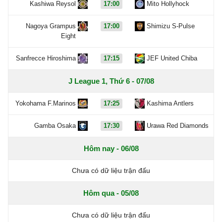
Kashiwa Reysol
17:00
Mito Hollyhock
Nagoya Grampus
17:00
Shimizu S-Pulse
Eight
Sanfrecce Hiroshima
17:15
JEF United Chiba
J League 1, Thứ 6 - 07/08
Yokohama F.Marinos
17:25
Kashima Antlers
Gamba Osaka
17:30
Urawa Red Diamonds
Hôm nay - 06/08
Chưa có dữ liệu trận đấu
Hôm qua - 05/08
Chưa có dữ liệu trận đấu