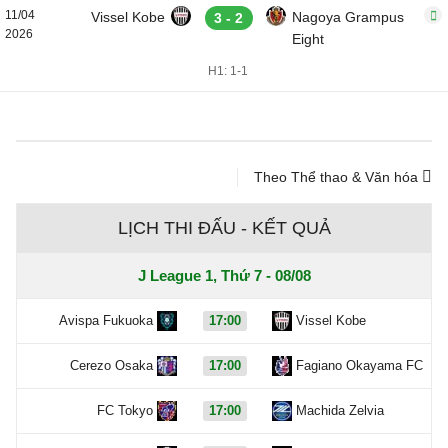
11/04
Vissel Kobe
Nagoya Grampus
3 - 2
2026
Eight
H1: 1-1
Theo Thể thao & Văn hóa
LỊCH THI ĐẤU - KẾT QUẢ
J League 1, Thứ 7 - 08/08
Avispa Fukuoka
17:00
Vissel Kobe
Cerezo Osaka
17:00
Fagiano Okayama FC
FC Tokyo
17:00
Machida Zelvia