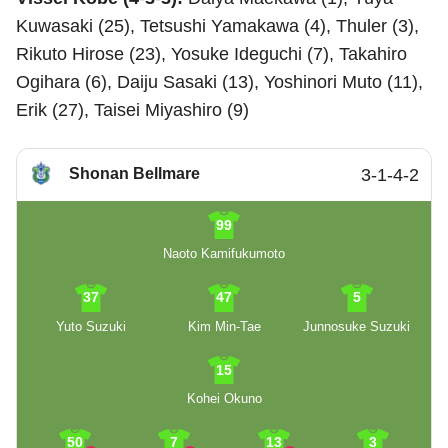
Kuwasaki (25), Tetsushi Yamakawa (4), Thuler (3),
Rikuto Hirose (23), Yosuke Ideguchi (7), Takahiro
Ogihara (6), Daiju Sasaki (13), Yoshinori Muto (11),
Erik (27), Taisei Miyashiro (9)
Shonan Bellmare
3-1-4-2
99
Naoto Kamifukumoto
37
47
5
Yuto Suzuki
Kim Min-Tae
Junnosuke Suzuki
15
Kohei Okuno
50
7
13
3