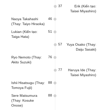
37
Erik (Kiến tạo:
Taisei Miyashiro)
46
Naoya Takahashi
(Thay: Taiyo Hiraoka)
51
Lukian (Kiến tạo:
Taiga Hata)
57
Yuya Osako (Thay:
Daiju Sasaki)
76
Ryo Nemoto (Thay:
Akito Suzuki)
77
Haruya Ide (Thay:
Taisei Miyashiro)
88
Ishii Hisatsugu (Thay:
Tomoya Fujii)
88
Sere Matsumura
(Thay: Kosuke
Onose)