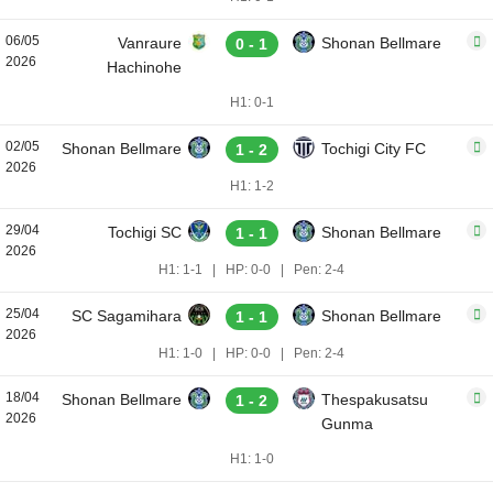
06/05
Vanraure
Shonan Bellmare
0 - 1
2026
Hachinohe
H1: 0-1
02/05
Shonan Bellmare
Tochigi City FC
1 - 2
2026
H1: 1-2
29/04
Tochigi SC
Shonan Bellmare
1 - 1
2026
H1: 1-1
|
HP: 0-0
|
Pen: 2-4
25/04
SC Sagamihara
Shonan Bellmare
1 - 1
2026
H1: 1-0
|
HP: 0-0
|
Pen: 2-4
18/04
Shonan Bellmare
Thespakusatsu
1 - 2
2026
Gunma
H1: 1-0