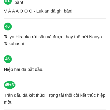
51'
V À A A O O O - Lukian đã ghi bàn!
46'
Taiyo Hiraoka rời sân và được thay thế bởi Naoya
Takahashi.
46'
Hiệp hai đã bắt đầu.
45+3'
Trận đấu đã kết thúc! Trọng tài thổi còi kết thúc hiệp
một.