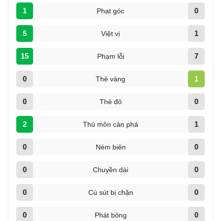
1
0
Phạt góc
5
1
Việt vị
15
7
Phạm lỗi
0
1
Thẻ vàng
0
0
Thẻ đỏ
2
1
Thủ môn cản phá
0
0
Ném biên
0
0
Chuyền dài
0
0
Cú sút bị chặn
0
0
Phát bóng