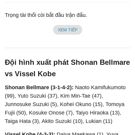
Trọng tài thổi còi bắt đầu trận đấu.
XEM TIẾP
Đội hình xuất phát Shonan Bellmare
vs Vissel Kobe
Shonan Bellmare (3-1-4-2):
Naoto Kamifukumoto
(99), Yuto Suzuki (37), Kim Min-Tae (47),
Junnosuke Suzuki (5), Kohei Okuno (15), Tomoya
Fujii (50), Kosuke Onose (7), Taiyo Hiraoka (13),
Taiga Hata (3), Akito Suzuki (10), Lukian (11)
Vissel Kobe (4-3-3):
Daiya Maekawa (1), Yuya