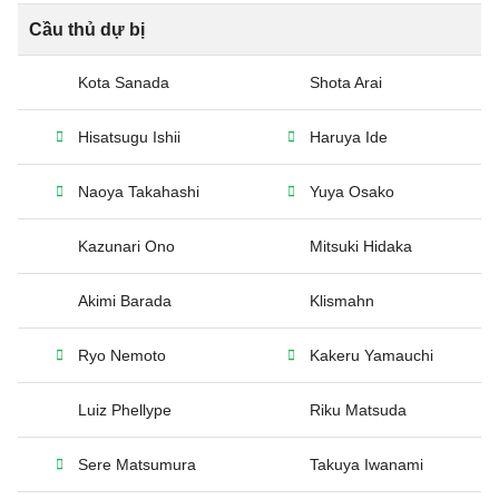
Cầu thủ dự bị
Kota Sanada
Shota Arai
Hisatsugu Ishii
Haruya Ide
Naoya Takahashi
Yuya Osako
Kazunari Ono
Mitsuki Hidaka
Akimi Barada
Klismahn
Ryo Nemoto
Kakeru Yamauchi
Luiz Phellype
Riku Matsuda
Sere Matsumura
Takuya Iwanami