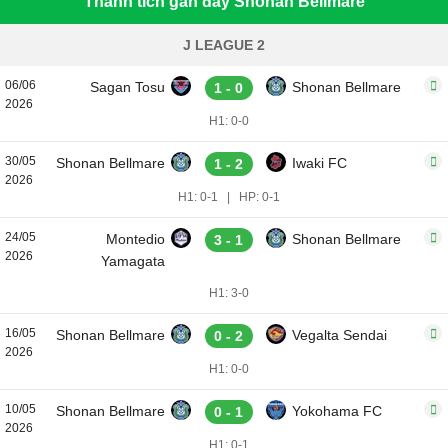
Thành tích gần đây Shonan Bellmare
J LEAGUE 2
06/06
Sagan Tosu
Shonan Bellmare
1 - 0
2026
H1: 0-0
30/05
Shonan Bellmare
Iwaki FC
1 - 2
2026
H1: 0-1
|
HP: 0-1
24/05
Montedio
Shonan Bellmare
3 - 1
2026
Yamagata
H1: 3-0
16/05
Shonan Bellmare
Vegalta Sendai
0 - 2
2026
H1: 0-0
10/05
Shonan Bellmare
Yokohama FC
0 - 1
2026
H1: 0-1