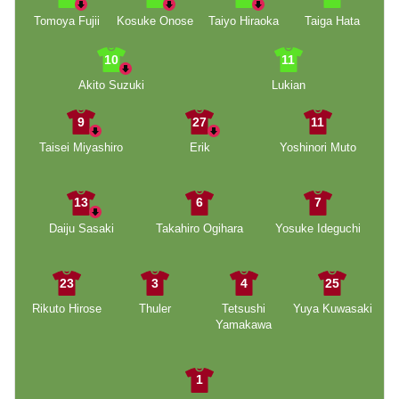
Tomoya Fujii
Kosuke Onose
Taiyo Hiraoka
Taiga Hata
10
11
Akito Suzuki
Lukian
9
27
11
Taisei Miyashiro
Erik
Yoshinori Muto
13
6
7
Daiju Sasaki
Takahiro Ogihara
Yosuke Ideguchi
23
3
4
25
Rikuto Hirose
Thuler
Tetsushi
Yuya Kuwasaki
Yamakawa
1