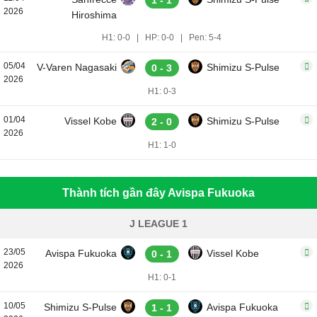
1 - 1
2026
Hiroshima
H1: 0-0
|
HP: 0-0
|
Pen: 5-4
05/04
V-Varen Nagasaki
Shimizu S-Pulse
0 - 3
2026
H1: 0-3
01/04
Vissel Kobe
Shimizu S-Pulse
2 - 0
2026
H1: 1-0
Thành tích gần đây Avispa Fukuoka
J LEAGUE 1
23/05
Avispa Fukuoka
Vissel Kobe
0 - 1
2026
H1: 0-1
10/05
Shimizu S-Pulse
Avispa Fukuoka
1 - 1