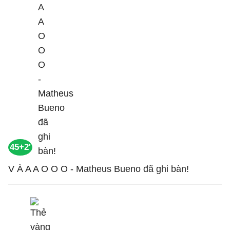
45+2'
V À A A O O O - Matheus Bueno đã ghi bàn!