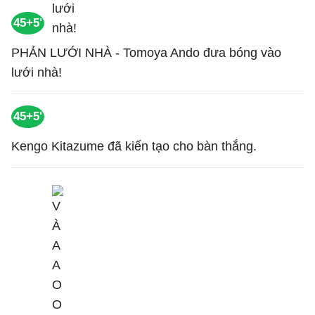
45+5'
PHẢN LƯỚI NHÀ - Tomoya Ando đưa bóng vào
lưới nhà!
45+5'
Kengo Kitazume đã kiến tạo cho bàn thắng.