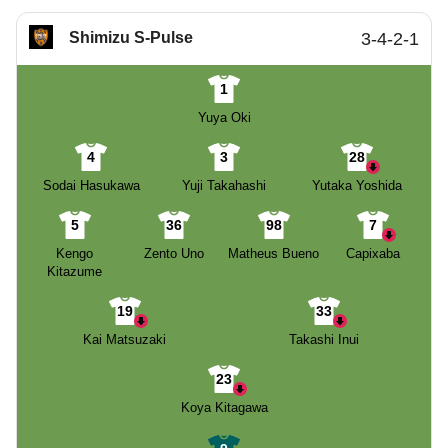
Shimizu S-Pulse
3-4-2-1
1
Yuya Oki
4
3
28
Sodai Hasukawa
Yuji Takahashi
Yutaka Yoshida
5
36
98
7
Kengo
Zento Uno
Matheus Bueno
Capixaba
Kitazume
19
33
Kai Matsuzaki
Takashi Inui
23
Koya Kitagawa