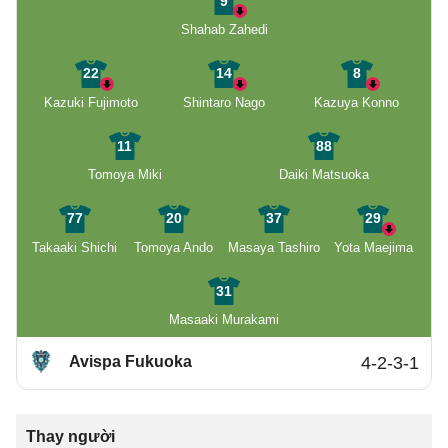
9
Shahab Zahedi
22
14
8
Kazuki Fujimoto
Shintaro Nago
Kazuya Konno
11
88
Tomoya Miki
Daiki Matsuoka
77
20
37
29
Takaaki Shichi
Tomoya Ando
Masaya Tashiro
Yota Maejima
31
Masaaki Murakami
Avispa Fukuoka
4-2-3-1
Thay người