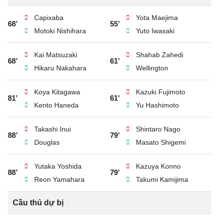
Capixaba
Yota Maejima
68’
55’
Motoki Nishihara
Yuto Iwasaki
Kai Matsuzaki
Shahab Zahedi
68’
61’
Hikaru Nakahara
Wellington
Koya Kitagawa
Kazuki Fujimoto
81’
61’
Kento Haneda
Yu Hashimoto
Takashi Inui
Shintaro Nago
88’
79’
Douglas
Masato Shigemi
Yutaka Yoshida
Kazuya Konno
88’
79’
Reon Yamahara
Takumi Kamijima
Cầu thủ dự bị