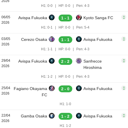
2026
H1: 0-0
|
HP: 0-0
|
Pen: 4-3
06/05
Avispa Fukuoka
Kyoto Sanga FC
1 - 1
2026
H1: 0-1
|
HP: 0-0
|
Pen: 5-4
03/05
Cerezo Osaka
Avispa Fukuoka
1 - 1
2026
H1: 1-1
|
HP: 0-0
|
Pen: 4-3
29/04
Avispa Fukuoka
Sanfrecce
2 - 2
2026
Hiroshima
H1: 1-2
|
HP: 0-0
|
Pen: 4-3
25/04
Fagiano Okayama
Avispa Fukuoka
2 - 0
2026
FC
H1: 1-0
22/04
Gamba Osaka
Avispa Fukuoka
1 - 2
2026
H1: 1-2