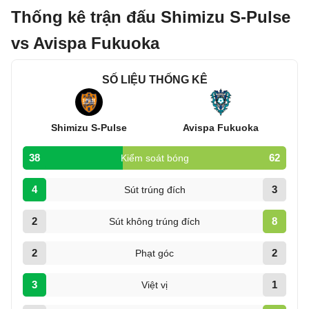
Thống kê trận đấu Shimizu S-Pulse
vs Avispa Fukuoka
SỐ LIỆU THỐNG KÊ
Shimizu S-Pulse
Avispa Fukuoka
38
62
Kiểm soát bóng
4
3
Sút trúng đích
2
8
Sút không trúng đích
2
2
Phạt góc
3
1
Việt vị