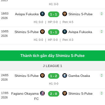
2025
H1: 0-0
18/03
Avispa Fukuoka
Shimizu S-Pulse
1 - 1
2026
H1: 0-0
|
HP: 0-0
|
Pen: 4-5
10/05
Shimizu S-Pulse
Avispa Fukuoka
1 - 1
2026
H1: 0-0
|
HP: 0-0
|
Pen: 4-3
Thành tích gần đây Shimizu S-Pulse
J LEAGUE 1
24/05
Shimizu S-Pulse
Gamba Osaka
1 - 2
2026
H1: 0-0
17/05
Fagiano Okayama
Shimizu S-Pulse
2 - 0
2026
FC