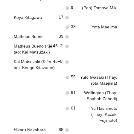
9
(Pen) Tomoya Miki
17
Koya Kitagawa
38
Yota Maejima
39
Matheus Bueno
45+2'
Matheus Bueno (Kiến
tạo: Kai Matsuzaki)
45+5'
Kai Matsuzaki (Kiến
tạo: Kengo Kitazume)
55
Yuto Iwasaki (Thay:
Yota Maejima)
61
Wellington (Thay:
Shahab Zahedi)
61
Yu Hashimoto
(Thay: Kazuki
Fujimoto)
68
Hikaru Nakahara