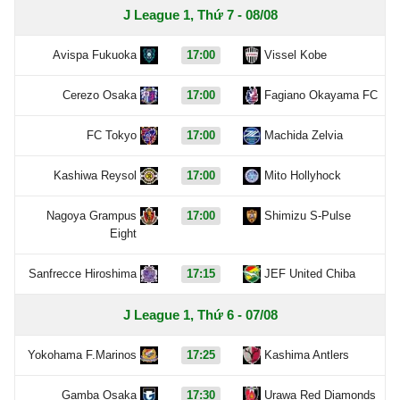
J League 1, Thứ 7 - 08/08
Avispa Fukuoka
17:00
Vissel Kobe
Cerezo Osaka
17:00
Fagiano Okayama FC
FC Tokyo
17:00
Machida Zelvia
Kashiwa Reysol
17:00
Mito Hollyhock
Nagoya Grampus
17:00
Shimizu S-Pulse
Eight
Sanfrecce Hiroshima
17:15
JEF United Chiba
J League 1, Thứ 6 - 07/08
Yokohama F.Marinos
17:25
Kashima Antlers
Gamba Osaka
17:30
Urawa Red Diamonds