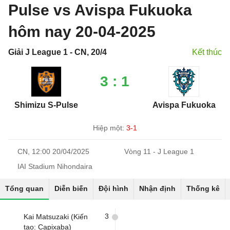
Pulse vs Avispa Fukuoka
hôm nay 20-04-2025
Giải J League 1 - CN, 20/4
Kết thúc
3 : 1
Shimizu S-Pulse
Avispa Fukuoka
Hiệp một:
3-1
CN, 12:00 20/04/2025
Vòng 11 - J League 1
IAI Stadium Nihondaira
Tổng quan
Diễn biến
Đội hình
Nhận định
Thống kê
3
Kai Matsuzaki (Kiến
tạo: Capixaba)