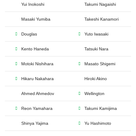
Yui Inokoshi
Takumi Nagaishi
Masaki Yumiba
Takeshi Kanamori
Douglas
Yuto Iwasaki
Kento Haneda
Tatsuki Nara
Motoki Nishihara
Masato Shigemi
Hikaru Nakahara
Hiroki Akino
Ahmed Ahmedov
Wellington
Reon Yamahara
Takumi Kamijima
Shinya Yajima
Yu Hashimoto