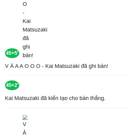
45+5'
V À A A O O O - Kai Matsuzaki đã ghi bàn!
45+2'
Kai Matsuzaki đã kiến tạo cho bàn thắng.