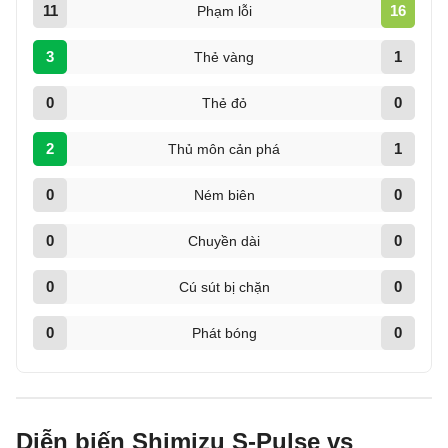
11
16
Phạm lỗi
3
1
Thẻ vàng
0
0
Thẻ đỏ
2
1
Thủ môn cản phá
0
0
Ném biên
0
0
Chuyền dài
0
0
Cú sút bị chặn
0
0
Phát bóng
Diễn biến Shimizu S-Pulse vs