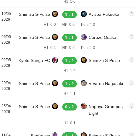
H1: 1-0
10/05
Shimizu S-Pulse
Avispa Fukuoka
1 - 1
2026
H1: 0-0
|
HP: 0-0
|
Pen: 4-3
06/05
Shimizu S-Pulse
Cerezo Osaka
1 - 1
2026
H1: 0-1
|
HP: 0-0
|
Pen: 5-3
02/05
Kyoto Sanga FC
Shimizu S-Pulse
1 - 2
2026
H1: 1-0
29/04
Shimizu S-Pulse
V-Varen Nagasaki
1 - 2
2026
H1: 1-1
25/04
Shimizu S-Pulse
Nagoya Grampus
0 - 2
2026
Eight
H1: 0-1
11/04
Sanfrecce
Shimizu S-Pulse