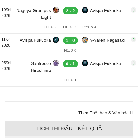
19/04
Nagoya Grampus
Avispa Fukuoka
2 - 2
2026
Eight
H1: 0-2
|
HP: 0-0
|
Pen: 5-4
11/04
Avispa Fukuoka
V-Varen Nagasaki
1 - 0
2026
H1: 0-0
05/04
Sanfrecce
Avispa Fukuoka
0 - 1
2026
Hiroshima
H1: 0-1
Theo Thể thao & Văn hóa
LỊCH THI ĐẤU - KẾT QUẢ