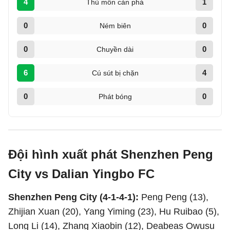
4
1
Thủ môn cản phá
0
0
Ném biên
0
0
Chuyền dài
6
4
Cú sút bị chặn
0
0
Phát bóng
Đội hình xuất phát Shenzhen Peng
City vs Dalian Yingbo FC
Shenzhen Peng City (4-1-4-1):
Peng Peng (13),
Zhijian Xuan (20), Yang Yiming (23), Hu Ruibao (5),
Long Li (14), Zhang Xiaobin (12), Deabeas Owusu