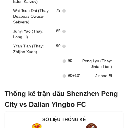
Eden Karzev)
79
Wai-Tsun Dai (Thay:
Deabeas Owusu-
Sekyere)
85
Junyi Yao (Thay:
Long Li)
90
Yifan Tian (Thay:
Zhijian Xuan)
90
Peng Lyu (Thay:
Jintao Liao)
90+10'
Jinhao Bi
Thống kê trận đấu Shenzhen Peng
City vs Dalian Yingbo FC
SỐ LIỆU THỐNG KÊ