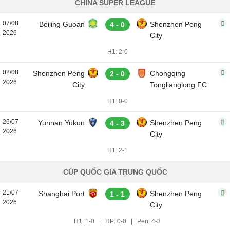
CHINA SUPER LEAGUE
07/08
Beijing Guoan
Shenzhen Peng
4 - 0
2026
City
H1: 2-0
02/08
Shenzhen Peng
Chongqing
2 - 0
2026
City
Tonglianglong FC
H1: 0-0
26/07
Yunnan Yukun
Shenzhen Peng
4 - 3
2026
City
H1: 2-1
CÚP QUỐC GIA TRUNG QUỐC
21/07
Shanghai Port
Shenzhen Peng
1 - 1
2026
City
H1: 1-0
|
HP: 0-0
|
Pen: 4-3