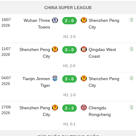
CHINA SUPER LEAGUE
18/07
Wuhan Three
Shenzhen Peng
2 - 0
2026
Towns
City
H1: 2-0
11/07
Shenzhen Peng
Qingdao West
3 - 0
2026
City
Coast
H1: 2-0
04/07
Tianjin Jinmen
Shenzhen Peng
3 - 0
2026
Tiger
City
H1: 1-0
27/06
Shenzhen Peng
Chengdu
2 - 3
2026
City
Rongcheng
H1: 0-1