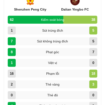
Shenzhen Peng City
Dalian Yingbo FC
62
38
Kiểm soát bóng
1
5
Sút trúng đích
7
5
Sút không trúng đích
8
7
Phạt góc
1
0
Việt vị
16
18
Phạm lỗi
2
3
Thẻ vàng
0
0
Thẻ đỏ