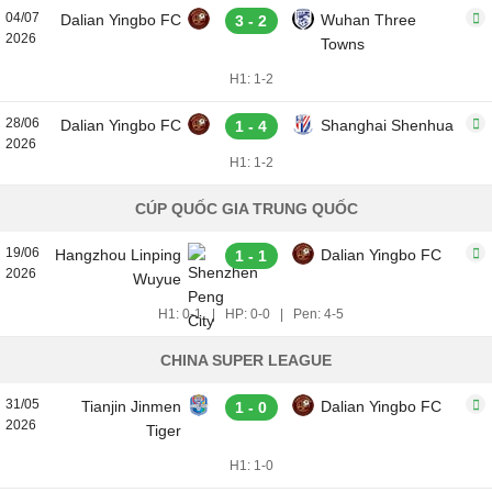
04/07
Dalian Yingbo FC
Wuhan Three
3 - 2
2026
Towns
H1: 1-2
28/06
Dalian Yingbo FC
Shanghai Shenhua
1 - 4
2026
H1: 1-2
CÚP QUỐC GIA TRUNG QUỐC
19/06
Hangzhou Linping
Dalian Yingbo FC
1 - 1
2026
Wuyue
H1: 0-1
|
HP: 0-0
|
Pen: 4-5
CHINA SUPER LEAGUE
31/05
Tianjin Jinmen
Dalian Yingbo FC
1 - 0
2026
Tiger
H1: 1-0