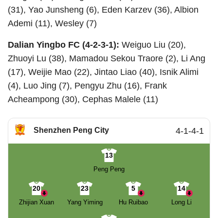
(31), Yao Junsheng (6), Eden Karzev (36), Albion
Ademi (11), Wesley (7)
Dalian Yingbo FC (4-2-3-1):
Weiguo Liu (20),
Zhuoyi Lu (38), Mamadou Sekou Traore (2), Li Ang
(17), Weijie Mao (22), Jintao Liao (40), Isnik Alimi
(4), Luo Jing (7), Pengyu Zhu (16), Frank
Acheampong (30), Cephas Malele (11)
Shenzhen Peng City
4-1-4-1
13
Peng Peng
20
23
5
14
Zhijian Xuan
Yang Yiming
Hu Ruibao
Long Li