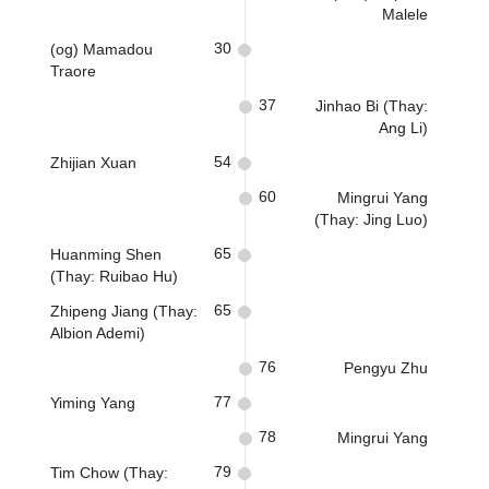
Malele
30
(og) Mamadou
Traore
37
Jinhao Bi (Thay:
Ang Li)
54
Zhijian Xuan
60
Mingrui Yang
(Thay: Jing Luo)
65
Huanming Shen
(Thay: Ruibao Hu)
65
Zhipeng Jiang (Thay:
Albion Ademi)
76
Pengyu Zhu
77
Yiming Yang
78
Mingrui Yang
79
Tim Chow (Thay: