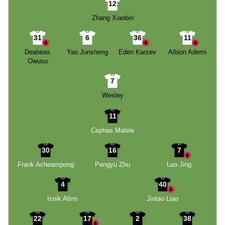
12
Zhang Xiaobin
31
6
36
11
Deabeas
Yao Junsheng
Eden Karzev
Albion Ademi
Owusu
7
Wesley
11
Cephas Malele
30
16
7
Frank Acheampong
Pengyu Zhu
Luo Jing
4
40
Isnik Alimi
Jintao Liao
22
17
2
38