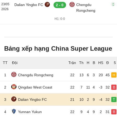
23/05
Dalian Yingbo FC
Chengdu
2 - 0
2026
Rongcheng
H1: 0-0
Bảng xếp hạng China Super League
TT
Đội
5
1
Chengdu Rongcheng
22
13
6
3
20
45
H
2
Qingdao West Coast
22
7
11
4
-3
32
B
3
Dalian Yingbo FC
21
10
2
9
-4
32
T
4
Yunnan Yukun
22
9
4
9
2
31
B