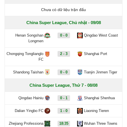
Chưa có dữ liệu trận đấu
China Super League, Chủ nhật - 09/08
Henan Songshan
0 - 0
Qingdao West Coast
Longmen
Chongqing Tonglianglo
2 - 3
Shanghai Port
FC
Shandong Taishan
0 - 0
Tianjin Jinmen Tiger
China Super League, Thứ 7 - 08/08
Qingdao Hainiu
0 - 1
Shanghai Shenhua
Dalian Yingbo FC
1 - 0
Liaoning Tieren
Zhejiang Professiona
18:35
Wuhan Three Towns