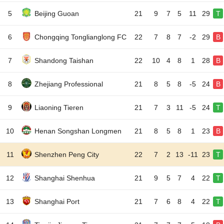
5
Beijing Guoan
21
9
7
5
11
29
T
6
Chongqing Tonglianglong FC
22
7
8
7
-2
29
B
7
Shandong Taishan
22
10
4
8
1
28
B
8
Zhejiang Professional
21
8
5
8
-5
24
B
9
Liaoning Tieren
21
7
3
11
-5
24
T
10
Henan Songshan Longmen
21
8
5
8
1
23
B
11
Shenzhen Peng City
22
7
2
13
-11
23
T
12
Shanghai Shenhua
21
9
5
7
4
22
T
13
Shanghai Port
21
7
6
8
4
22
T