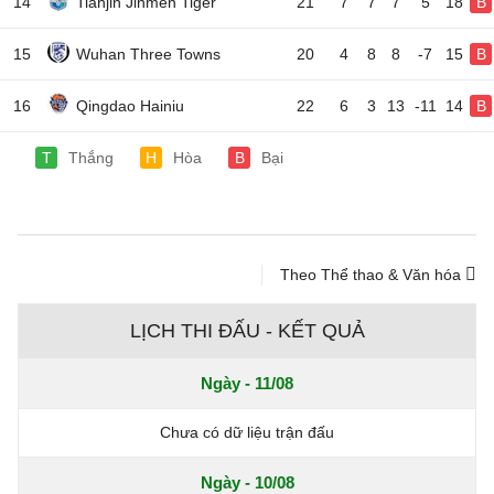
14
Tianjin Jinmen Tiger
21
7
7
7
5
18
B
15
Wuhan Three Towns
20
4
8
8
-7
15
B
16
Qingdao Hainiu
22
6
3
13
-11
14
B
T
Thắng
H
Hòa
B
Bại
Theo Thể thao & Văn hóa
LỊCH THI ĐẤU - KẾT QUẢ
Ngày - 11/08
Chưa có dữ liệu trận đấu
Ngày - 10/08