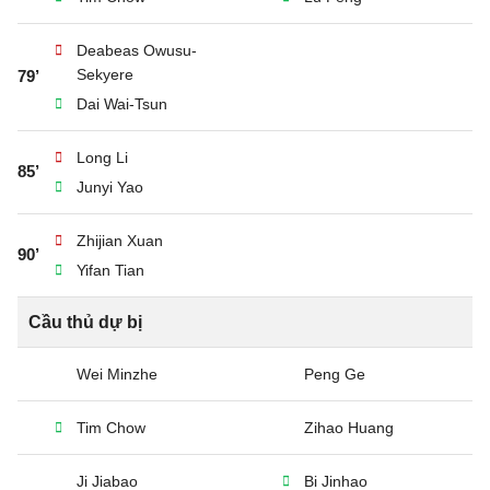
Deabeas Owusu-
Sekyere
79’
Dai Wai-Tsun
Long Li
85’
Junyi Yao
Zhijian Xuan
90’
Yifan Tian
Cầu thủ dự bị
Wei Minzhe
Peng Ge
Tim Chow
Zihao Huang
Ji Jiabao
Bi Jinhao