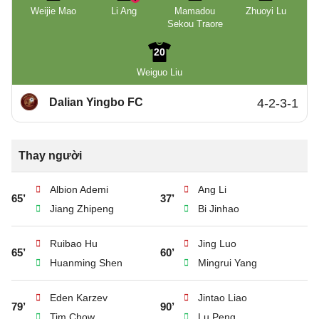
Weijie Mao
Li Ang
Mamadou
Zhuoyi Lu
Sekou Traore
20
Weiguo Liu
Dalian Yingbo FC
4-2-3-1
Thay người
Albion Ademi
Ang Li
65’
37’
Jiang Zhipeng
Bi Jinhao
Ruibao Hu
Jing Luo
65’
60’
Huanming Shen
Mingrui Yang
Eden Karzev
Jintao Liao
79’
90’
Tim Chow
Lu Peng