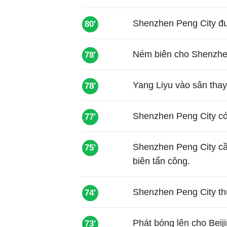
Shenzhen Peng City đ
80'
Ném biên cho Shenzhe
78'
Yang Liyu vào sân thay
78'
Shenzhen Peng City có
77'
Shenzhen Peng City cầ
75'
biên tấn công.
Shenzhen Peng City thự
74'
Phát bóng lên cho Beij
73'