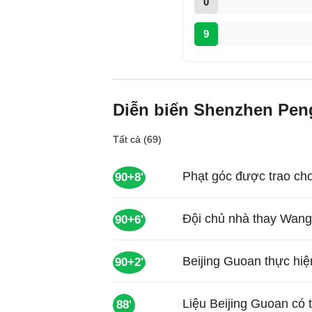
0
9
Diễn biến Shenzhen Peng
Tất cả (69)
Phạt góc được trao ch
90+8'
Đội chủ nhà thay Wang
90+6'
Beijing Guoan thực hiệ
90+2'
Liệu Beijing Guoan có 
88'