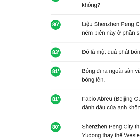
không?
Liệu Shenzhen Peng Cit
86'
ném biên này ở phần s
Đó là một quả phát bó
83'
Bóng đi ra ngoài sân 
81'
bóng lên.
Fabio Abreu (Beijing 
81'
đánh đầu của anh khôn
Shenzhen Peng City thự
80'
Yudong thay thế Wesle