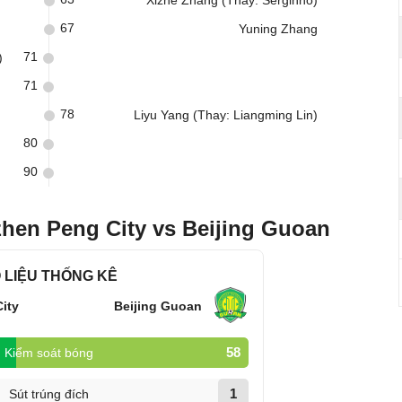
Xizhe Zhang (Thay: Serginho)
67
Yuning Zhang
71
)
71
78
Liyu Yang (Thay: Liangming Lin)
80
90
hen Peng City vs Beijing Guoan
 LIỆU THỐNG KÊ
ity
Beijing Guoan
58
Kiểm soát bóng
1
Sút trúng đích