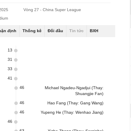
/2025
Vòng 27 - China Super League
dium
hận định
Thống kê
Đối đầu
Tin tức
BXH
13
31
33
41
46
Michael Ngadeu-Ngadjui (Thay:
Shuangjie Fan)
46
Hao Fang (Thay: Gang Wang)
46
Yupeng He (Thay: Wenhao Jiang)
46
63