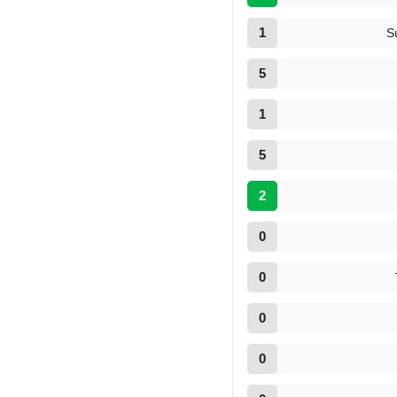
1
S
5
1
5
2
0
0
0
0