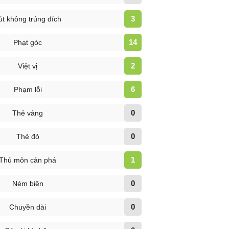
3
út không trúng đích
14
Phạt góc
2
Việt vị
6
Phạm lỗi
0
Thẻ vàng
0
Thẻ đỏ
1
Thủ môn cản phá
0
Ném biên
0
Chuyền dài