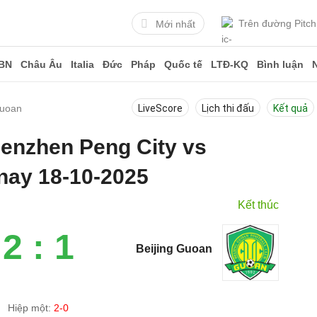
Trên đường Pitch
Mới nhất
BN
Châu Âu
Italia
Đức
Pháp
Quốc tế
LTĐ-KQ
Bình luận
Guoan
LiveScore
Lịch thi đấu
Kết quả
henzhen Peng City vs
nay 18-10-2025
Kết thúc
2 : 1
Beijing Guoan
Hiệp một:
2-0