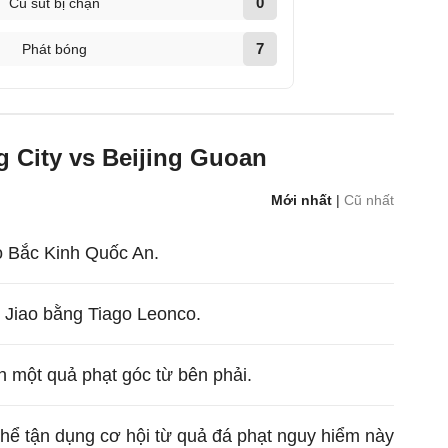
0
Cú sút bị chặn
7
Phát bóng
 City vs Beijing Guoan
Mới nhất
|
Cũ nhất
o Bắc Kinh Quốc An.
 Jiao bằng Tiago Leonco.
n một quả phạt góc từ bên phải.
thể tận dụng cơ hội từ quả đá phạt nguy hiểm này