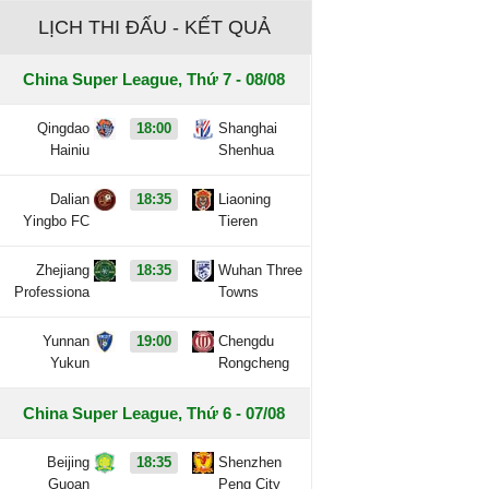
LỊCH THI ĐẤU - KẾT QUẢ
China Super League, Thứ 7 - 08/08
Qingdao
18:00
Shanghai
Hainiu
Shenhua
Dalian
18:35
Liaoning
Yingbo FC
Tieren
Zhejiang
18:35
Wuhan Three
Professiona
Towns
Yunnan
19:00
Chengdu
Yukun
Rongcheng
China Super League, Thứ 6 - 07/08
Beijing
18:35
Shenzhen
Guoan
Peng City