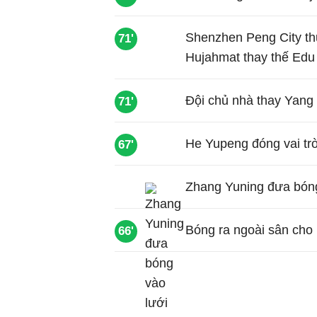
Shenzhen Peng City thự
71'
Hujahmat thay thế Edu
Đội chủ nhà thay Yang
71'
He Yupeng đóng vai trò
67'
Zhang Yuning đưa bóng 
Bóng ra ngoài sân cho
66'