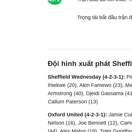
Trọng tài bắt đầu trận 
Đội hình xuất phát Shef
Sheffield Wednesday (4-2-3-1):
Pi
Ihiekwe (20), Akin Famewo (23), Ma
Armstrong (40), Djeidi Gassama (41
Callum Paterson (13)
Oxford United (4-2-3-1):
Jamie Cum
Nelson (16), Joe Bennett (12), Came
(44), Alex Matos (18), Tyler Goodh