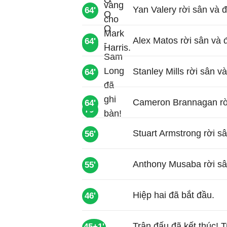
Yan Valery rời sân và đ
64'
Alex Matos rời sân và 
64'
74'
Stanley Mills rời sân v
64'
Cameron Brannagan rời
64'
79'
Stuart Armstrong rời s
56'
Anthony Musaba rời sân
55'
Hiệp hai đã bắt đầu.
46'
Trận đấu đã kết thúc! Tr
45+1'