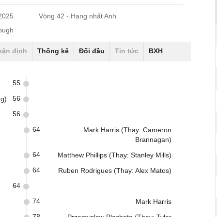
/2025
Vòng 42 - Hạng nhất Anh
rough
hận định
Thống kê
Đối đầu
Tin tức
BXH
55
56
ng)
56
64
Mark Harris (Thay: Cameron
Brannagan)
64
Matthew Phillips (Thay: Stanley Mills)
64
Ruben Rodrigues (Thay: Alex Matos)
64
74
Mark Harris
78