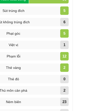
5
Sút trúng đích
6
út không trúng đích
5
Phạt góc
1
Việt vị
12
Phạm lỗi
2
Thẻ vàng
0
Thẻ đỏ
2
Thủ môn cản phá
23
Ném biên