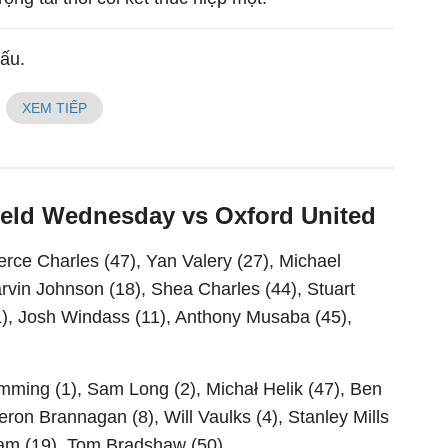
đấu.
XEM TIẾP
field Wednesday vs Oxford United
erce Charles (47), Yan Valery (27), Michael
rvin Johnson (18), Shea Charles (44), Stuart
), Josh Windass (11), Anthony Musaba (45),
ming (1), Sam Long (2), Michał Helik (47), Ben
ron Brannagan (8), Will Vaulks (4), Stanley Mills
ram (19), Tom Bradshaw (50)