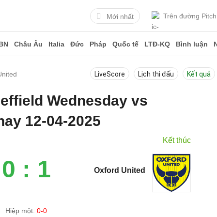
Trên đường Pitch
Mới nhất
BN
Châu Âu
Italia
Đức
Pháp
Quốc tế
LTĐ-KQ
Bình luận
United
LiveScore
Lịch thi đấu
Kết quả
heffield Wednesday vs
nay 12-04-2025
Kết thúc
0 : 1
Oxford United
Hiệp một:
0-0