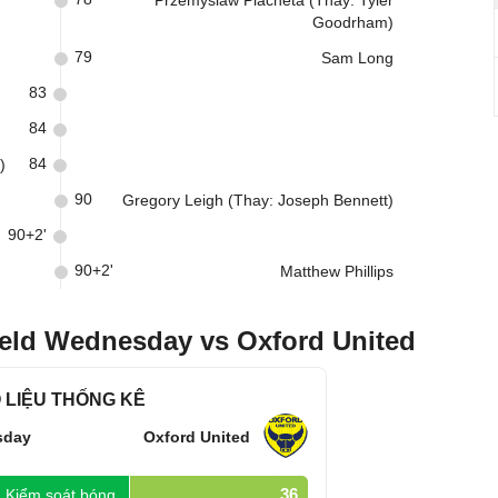
Przemyslaw Placheta (Thay: Tyler
Goodrham)
79
Sam Long
83
84
84
)
90
Gregory Leigh (Thay: Joseph Bennett)
90+2'
90+2'
Matthew Phillips
ield Wednesday vs Oxford United
 LIỆU THỐNG KÊ
sday
Oxford United
36
Kiểm soát bóng