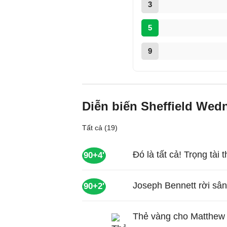
3
5
9
Diễn biến Sheffield Wed
Tất cả (19)
Đó là tất cả! Trọng tài t
90+4'
Joseph Bennett rời sân
90+2'
Thẻ vàng cho Matthew P