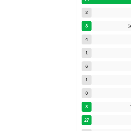
2
8
S
4
1
6
1
0
3
27