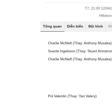
T7, 21:00 12/04
Hillsbo
Tổng quan
Diễn biến
Đội hình
N
Charlie McNiell (Thay: Anthony Musaba)
Svante Ingelsson (Thay: Stuart Armstro
Charlie McNeill (Thay: Anthony Musaba)
Pol Valentin (Thay: Yan Valery)