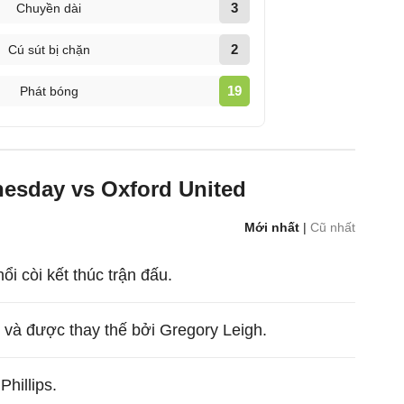
3
Chuyền dài
2
Cú sút bị chặn
19
Phát bóng
nesday vs Oxford United
Mới nhất
|
Cũ nhất
hổi còi kết thúc trận đấu.
 và được thay thế bởi Gregory Leigh.
hillips.