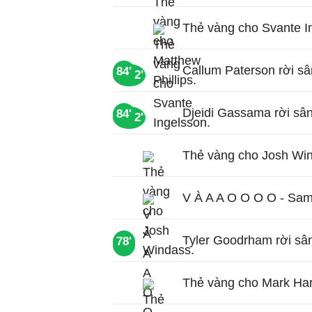
Thẻ vàng cho Svante I
Callum Paterson rời sâ
84'
90+2'
Djeidi Gassama rời sân
84'
90+2'
Thẻ vàng cho Josh Wi
V À A A O O O O - Sam
Tyler Goodrham rời sâ
78'
83'
Thẻ vàng cho Mark Har