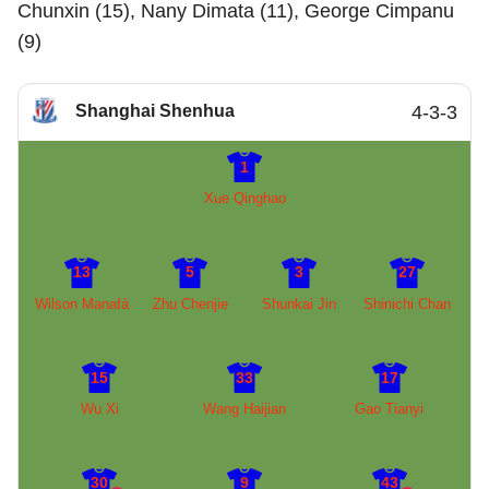
Chunxin (15), Nany Dimata (11), George Cimpanu
(9)
Shanghai Shenhua
4-3-3
1
Xue Qinghao
13
5
3
27
Wilson Manafá
Zhu Chenjie
Shunkai Jin
Shinichi Chan
15
33
17
Wu Xi
Wang Haijian
Gao Tianyi
30
9
43