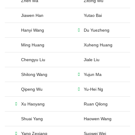
Zhen Ma
Zitong Wu
Jiawen Han
Yutao Bai
Hanyi Wang
Du Yuezheng
Ming Huang
Xuheng Huang
Chengyu Liu
Jiale Liu
Shilong Wang
Yujun Ma
Qipeng Wu
Yu-Hei Ng
Xu Haoyang
Ruan Qilong
Shuai Yang
Haowen Wang
Yang Zexiang
Suowei Wei