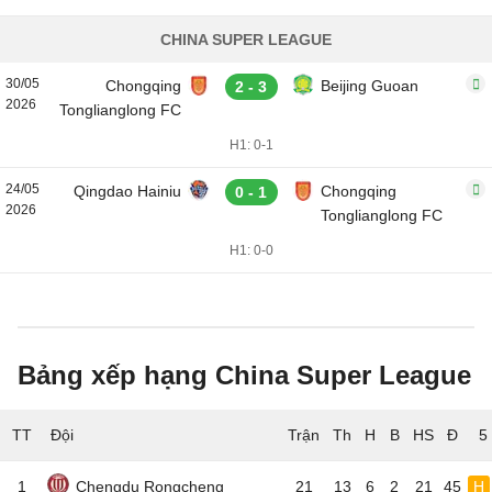
CHINA SUPER LEAGUE
30/05
Chongqing
Beijing Guoan
2 - 3
2026
Tonglianglong FC
H1: 0-1
24/05
Qingdao Hainiu
Chongqing
0 - 1
2026
Tonglianglong FC
H1: 0-0
Bảng xếp hạng China Super League
TT
Đội
5
1
Chengdu Rongcheng
21
13
6
2
21
45
H