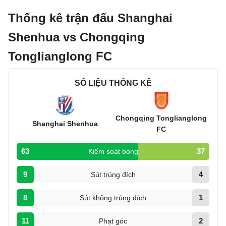
Thống kê trận đấu Shanghai
Shenhua vs Chongqing
Tonglianglong FC
SỐ LIỆU THỐNG KÊ
Chongqing Tonglianglong
Shanghai Shenhua
FC
63
37
Kiểm soát bóng
9
4
Sút trúng đích
8
1
Sút không trúng đích
11
2
Phạt góc