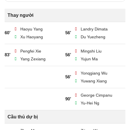
Thay người
Haoyu Yang
Landry Dimata
60’
56’
Xu Haoyang
Du Yuezheng
Pengfei Xie
Mingshi Liu
83’
56’
Yang Zexiang
Yujun Ma
Yonqgiang Wu
56’
Yuwang Xiang
George Cimpanu
90’
Yu-Hei Ng
Cầu thủ dự bị