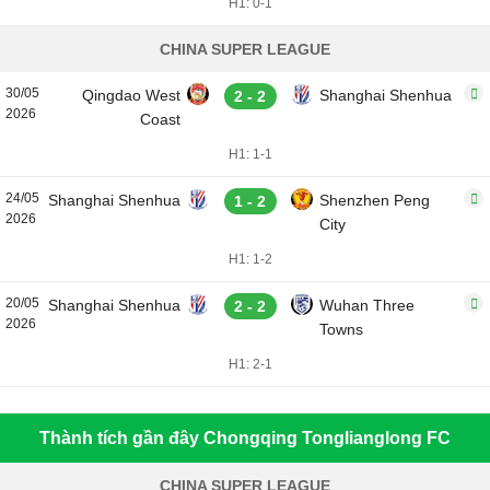
H1: 0-1
CHINA SUPER LEAGUE
30/05
Qingdao West
Shanghai Shenhua
2 - 2
2026
Coast
H1: 1-1
24/05
Shanghai Shenhua
Shenzhen Peng
1 - 2
2026
City
H1: 1-2
20/05
Shanghai Shenhua
Wuhan Three
2 - 2
2026
Towns
H1: 2-1
Thành tích gần đây Chongqing Tonglianglong FC
CHINA SUPER LEAGUE