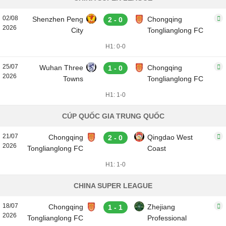
02/08
Shenzhen Peng
Chongqing
2 - 0
2026
City
Tonglianglong FC
H1: 0-0
25/07
Wuhan Three
Chongqing
1 - 0
2026
Towns
Tonglianglong FC
H1: 1-0
CÚP QUỐC GIA TRUNG QUỐC
21/07
Chongqing
Qingdao West
2 - 0
2026
Tonglianglong FC
Coast
H1: 1-0
CHINA SUPER LEAGUE
18/07
Chongqing
Zhejiang
1 - 1
2026
Tonglianglong FC
Professional