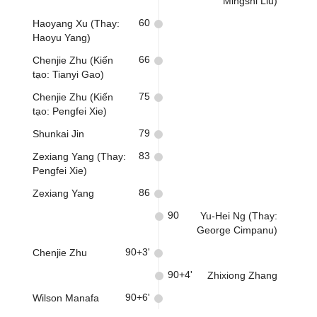
Mingshi Liu)
60
Haoyang Xu (Thay:
Haoyu Yang)
66
Chenjie Zhu (Kiến
tạo: Tianyi Gao)
75
Chenjie Zhu (Kiến
tạo: Pengfei Xie)
79
Shunkai Jin
83
Zexiang Yang (Thay:
Pengfei Xie)
86
Zexiang Yang
90
Yu-Hei Ng (Thay:
George Cimpanu)
90+3'
Chenjie Zhu
90+4'
Zhixiong Zhang
90+6'
Wilson Manafa