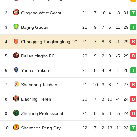
2
Qingdao West Coast
21
7
10
4
-3
31
T
3
Beijing Guoan
21
9
7
5
11
29
T
4
Chongqing Tonglianglong FC
21
7
8
6
-1
29
B
5
Dalian Yingbo FC
20
9
2
9
-5
29
B
6
Yunnan Yukun
21
8
4
9
1
28
T
7
Shandong Taishan
21
10
3
8
1
27
B
8
Liaoning Tieren
20
7
3
10
-4
24
B
9
Zhejiang Professional
21
8
5
8
-5
24
B
10
Shenzhen Peng City
22
7
2
13
-11
23
T