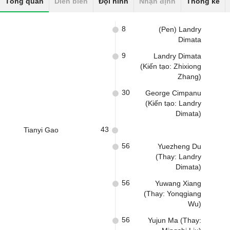
Tổng quan
Diễn biến
Đội hình
Nhận định
Thống kê
8
(Pen) Landry
Dimata
9
Landry Dimata
(Kiến tạo: Zhixiong
Zhang)
30
George Cimpanu
(Kiến tạo: Landry
Dimata)
43
Tianyi Gao
56
Yuezheng Du
(Thay: Landry
Dimata)
56
Yuwang Xiang
(Thay: Yonqgiang
Wu)
56
Yujun Ma (Thay: