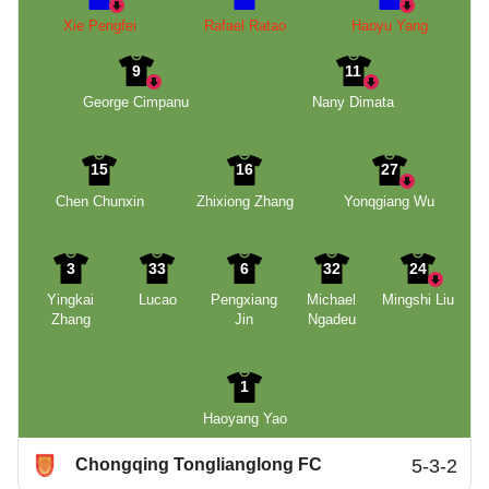
Xie Pengfei
Rafael Ratao
Haoyu Yang
9
11
George Cimpanu
Nany Dimata
15
16
27
Chen Chunxin
Zhixiong Zhang
Yonqgiang Wu
3
33
6
32
24
Yingkai
Lucao
Pengxiang
Michael
Mingshi Liu
Zhang
Jin
Ngadeu
1
Haoyang Yao
Chongqing Tonglianglong FC
5-3-2