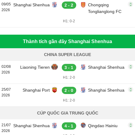
09/05
Shanghai Shenhua
Chongqing
2 - 2
2026
Tonglianglong FC
H1: 0-2
Thành tích gần đây Shanghai Shenhua
CHINA SUPER LEAGUE
02/08
Liaoning Tieren
Shanghai Shenhua
3 - 1
2026
H1: 2-0
25/07
Shanghai Port
Shanghai Shenhua
2 - 0
2026
H1: 2-0
CÚP QUỐC GIA TRUNG QUỐC
21/07
Shanghai Shenhua
Qingdao Hainiu
4 - 1
2026