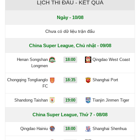
LỊCH THI ĐẤU - KẾT QUẢ
Ngày - 10/08
Chưa có dữ liệu trận đấu
China Super League, Chủ nhật - 09/08
Henan Songshan
18:00
Qingdao West Coast
Longmen
Chongqing Tonglianglo
18:35
Shanghai Port
FC
Shandong Taishan
19:00
Tianjin Jinmen Tiger
China Super League, Thứ 7 - 08/08
Qingdao Hainiu
18:00
Shanghai Shenhua