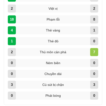
2
2
Việt vị
18
8
Phạm lỗi
4
1
Thẻ vàng
1
0
Thẻ đỏ
2
7
Thủ môn cản phá
0
0
Ném biên
0
0
Chuyền dài
3
3
Cú sút bị chặn
0
0
Phát bóng