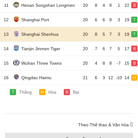
11
Henan Songshan Longmen
20
8
4
8
1
22
B
12
Shanghai Port
20
6
6
8
3
19
T
13
Shanghai Shenhua
20
8
5
7
3
19
T
14
Tianjin Jinmen Tiger
20
7
6
7
5
17
B
15
Wuhan Three Towns
20
4
8
8
-7
15
B
16
Qingdao Hainiu
21
6
3
12
-10
14
H
T
Thắng
H
Hòa
B
Bại
Theo Thể thao & Văn hóa