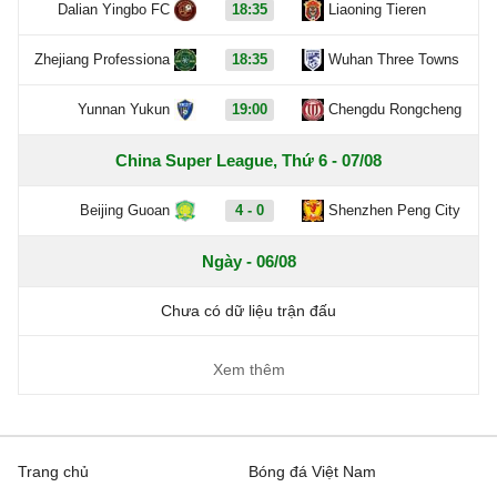
Dalian Yingbo FC
18:35
Liaoning Tieren
Zhejiang Professiona
18:35
Wuhan Three Towns
Yunnan Yukun
19:00
Chengdu Rongcheng
China Super League, Thứ 6 - 07/08
Beijing Guoan
4 - 0
Shenzhen Peng City
Ngày - 06/08
Chưa có dữ liệu trận đấu
Xem thêm
Trang chủ
Bóng đá Việt Nam