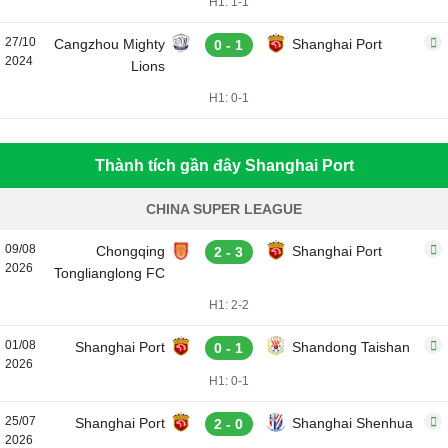
H1: 1-1
27/10
Cangzhou Mighty
Shanghai Port
0 - 1
2024
Lions
H1: 0-1
Thành tích gần đây Shanghai Port
CHINA SUPER LEAGUE
09/08
Chongqing
Shanghai Port
2 - 3
2026
Tonglianglong FC
H1: 2-2
01/08
Shanghai Port
Shandong Taishan
0 - 1
2026
H1: 0-1
25/07
Shanghai Port
Shanghai Shenhua
2 - 0
2026