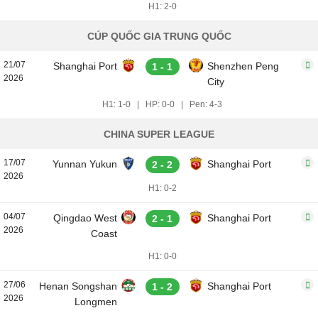
H1: 2-0
CÚP QUỐC GIA TRUNG QUỐC
21/07
Shanghai Port
Shenzhen Peng
1 - 1
2026
City
H1: 1-0
|
HP: 0-0
|
Pen: 4-3
CHINA SUPER LEAGUE
17/07
Yunnan Yukun
Shanghai Port
2 - 2
2026
H1: 0-2
04/07
Qingdao West
Shanghai Port
2 - 1
2026
Coast
H1: 0-0
27/06
Henan Songshan
Shanghai Port
1 - 2
2026
Longmen