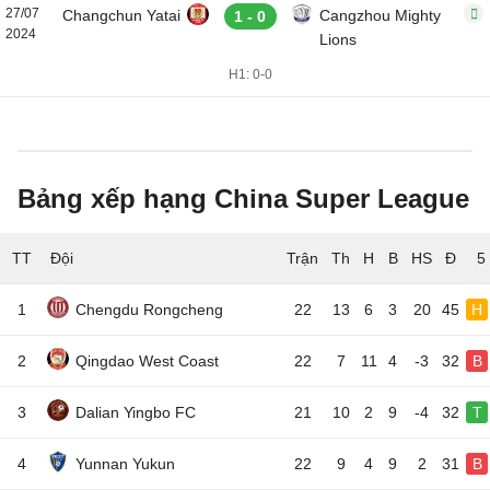
27/07
Changchun Yatai
Cangzhou Mighty
1 - 0
2024
Lions
H1: 0-0
Bảng xếp hạng China Super League
TT
Đội
5
1
Chengdu Rongcheng
22
13
6
3
20
45
H
2
Qingdao West Coast
22
7
11
4
-3
32
B
3
Dalian Yingbo FC
21
10
2
9
-4
32
T
4
Yunnan Yukun
22
9
4
9
2
31
B