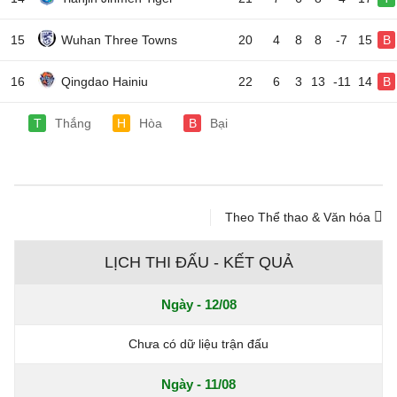
15
Wuhan Three Towns
20
4
8
8
-7
15
B
16
Qingdao Hainiu
22
6
3
13
-11
14
B
T
Thắng
H
Hòa
B
Bại
Theo Thể thao & Văn hóa
LỊCH THI ĐẤU - KẾT QUẢ
Ngày - 12/08
Chưa có dữ liệu trận đấu
Ngày - 11/08