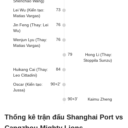
Shenchao Wang)
73
Lei Wu (Kiến tạo:
Matias Vargas)
76
Jin Feng (Thay: Lei
Wu)
76
Wenjun Lyu (Thay:
Matias Vargas)
79
Hong Li (Thay:
Stoppila Sunzu)
84
Huikang Cai (Thay:
Leo Cittadini)
90+2'
Oscar (Kiến tạo:
Jussa)
90+3'
Kaimu Zheng
Thống kê trận đấu Shanghai Port vs
Cangzhou Mighty Lions