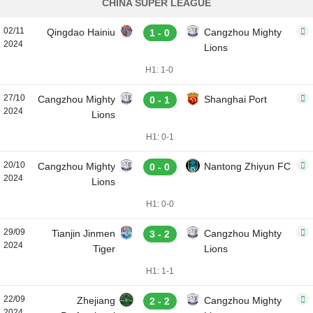
CHINA SUPER LEAGUE
02/11
Qingdao Hainiu
Cangzhou Mighty
1 - 0
2024
Lions
H1: 1-0
27/10
Cangzhou Mighty
Shanghai Port
0 - 1
2024
Lions
H1: 0-1
20/10
Cangzhou Mighty
Nantong Zhiyun FC
0 - 0
2024
Lions
H1: 0-0
29/09
Tianjin Jinmen
Cangzhou Mighty
3 - 2
2024
Tiger
Lions
H1: 1-1
22/09
Zhejiang
Cangzhou Mighty
2 - 2
2024