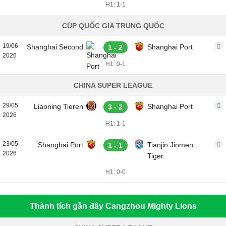
H1: 1-1
CÚP QUỐC GIA TRUNG QUỐC
19/06
Shanghai Second
Shanghai Port
1 - 2
2026
H1: 0-1
CHINA SUPER LEAGUE
29/05
Liaoning Tieren
Shanghai Port
3 - 2
2026
H1: 1-1
23/05
Shanghai Port
Tianjin Jinmen
1 - 1
2026
Tiger
H1: 0-0
Thành tích gần đây Cangzhou Mighty Lions