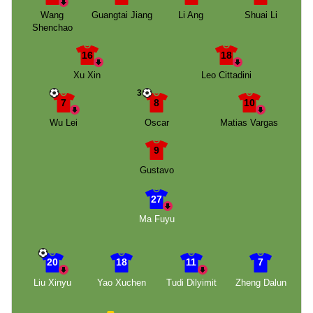
Wang
Guangtai Jiang
Li Ang
Shuai Li
Shenchao
16
18
Xu Xin
Leo Cittadini
3
7
8
10
Wu Lei
Oscar
Matias Vargas
9
Gustavo
27
Ma Fuyu
20
18
11
7
Liu Xinyu
Yao Xuchen
Tudi Dilyimit
Zheng Dalun