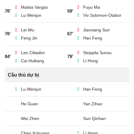
Matias Vargas
Fuyu Ma
76’
59’
Lu Wenjun
Viv Solomon-Otabor
Lei Wu
Jianxiang Sun
76’
67’
Feng Jin
Han Feng
Leo Cittadini
Stoppila Sunzu
84’
79’
Cai Huikang
Li Hong
Cầu thủ dự bị
Lu Wenjun
Han Feng
He Guan
Yan Zihao
Wei Zhen
Sun Qinhan
Chen Xuhuang
Li Hong