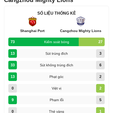
SỐ LIỆU THỐNG KÊ
Shanghai Port
Cangzhou Mighty Lions
73
27
Kiểm soát bóng
13
3
Sút trúng đích
33
6
Sút không trúng đích
13
2
Phạt góc
0
2
Việt vị
9
5
Phạm lỗi
0
1
Thẻ vàng