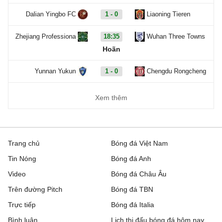
Dalian Yingbo FC
1 - 0
Liaoning Tieren
Zhejiang Professiona
18:35
Wuhan Three Towns
Hoãn
Yunnan Yukun
1 - 0
Chengdu Rongcheng
Xem thêm
Trang chủ
Bóng đá Việt Nam
Tin Nóng
Bóng đá Anh
Video
Bóng đá Châu Âu
Trên đường Pitch
Bóng đá TBN
Trực tiếp
Bóng đá Italia
Bình luận
Lịch thi đấu bóng đá hôm nay