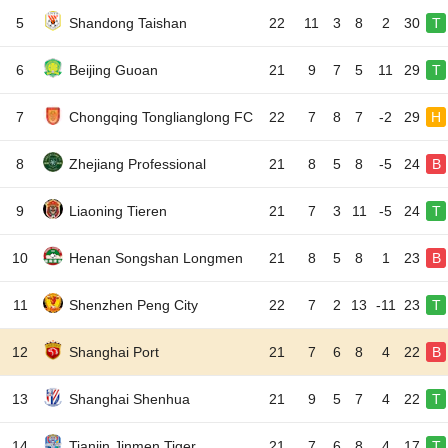
5
Shandong Taishan
22
11
3
8
2
30
T
6
Beijing Guoan
21
9
7
5
11
29
T
7
Chongqing Tonglianglong FC
22
7
8
7
-2
29
H
8
Zhejiang Professional
21
8
5
8
-5
24
B
9
Liaoning Tieren
21
7
3
11
-5
24
T
10
Henan Songshan Longmen
21
8
5
8
1
23
B
11
Shenzhen Peng City
22
7
2
13
-11
23
T
12
Shanghai Port
21
7
6
8
4
22
B
13
Shanghai Shenhua
21
9
5
7
4
22
T
14
Tianjin Jinmen Tiger
21
7
6
8
4
17
T