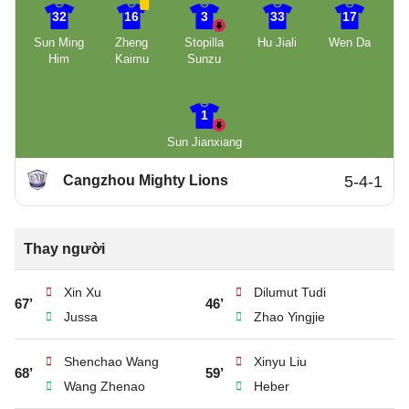
32
16
3
33
17
Sun Ming
Zheng
Stopilla
Hu Jiali
Wen Da
Him
Kaimu
Sunzu
1
Sun Jianxiang
Cangzhou Mighty Lions
5-4-1
Thay người
Xin Xu
Dilumut Tudi
67’
46’
Jussa
Zhao Yingjie
Shenchao Wang
Xinyu Liu
68’
59’
Wang Zhenao
Heber