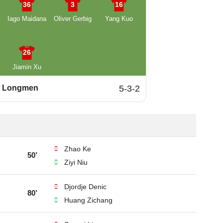
36
3
16
Iago Maidana
Oliver Gerbig
Yang Kuo
26
Jiamin Xu
n Longmen
5-3-2
Zhao Ke
50’
Ziyi Niu
Djordje Denic
80’
Huang Zichang