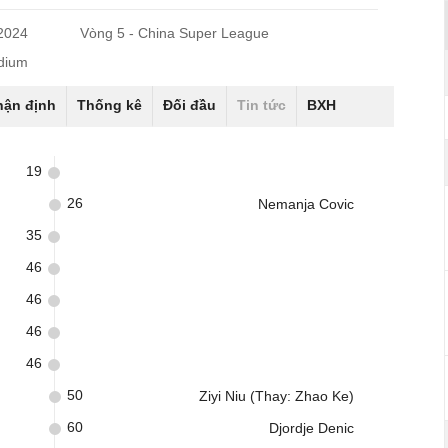
/2024
Vòng 5 - China Super League
adium
hận định
Thống kê
Đối đầu
Tin tức
BXH
19
26
Nemanja Covic
35
46
46
46
46
50
Ziyi Niu (Thay: Zhao Ke)
60
Djordje Denic