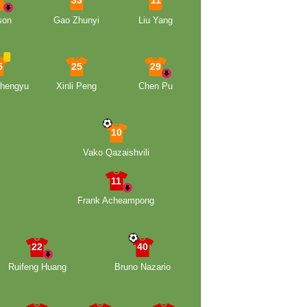
4
33
11
son
Gao Zhunyi
Liu Yang
5
25
29
hengyu
Xinli Peng
Chen Pu
10
Vako Qazaishvili
11
Frank Acheampong
22
40
Ruifeng Huang
Bruno Nazario