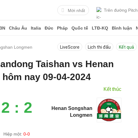
Trên đường Pitch
Mới nhất
BN
Châu Âu
Italia
Đức
Pháp
Quốc tế
LTĐ-KQ
Bình luận
ongshan Longmen
LiveScore
Lịch thi đấu
Kết quả
Shandong Taishan vs Henan
hôm nay 09-04-2024
Kết thúc
2 : 2
Henan Songshan
Longmen
Hiệp một:
0-0