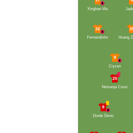
17
Xinghan Wu
Jad
32
3
Fernandinho
Huang Z
9
Cryzan
20
Nemanja Covic
8
Dorde Denic