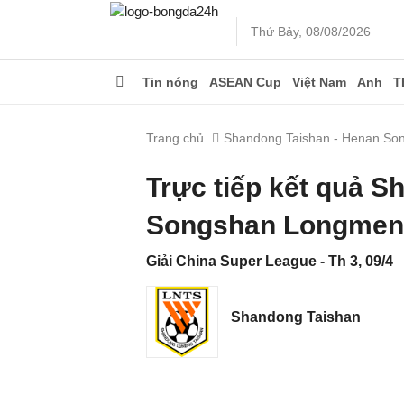
Thứ Bảy, 08/08/2026
Tin nóng
ASEAN Cup
Việt Nam
Anh
T
Trang chủ
Shandong Taishan - Henan S
Trực tiếp kết quả 
Songshan Longmen 
Giải China Super League - Th 3, 09/4
Shandong Taishan