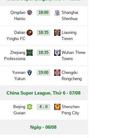
Qingdao
18:00
Shanghai
Hainiu
Shenhua
Dalian
18:35
Liaoning
Yingbo FC
Tieren
Zhejiang
18:35
Wuhan Three
Professiona
Towns
Yunnan
19:00
Chengdu
Yukun
Rongcheng
China Super League, Thứ 6 - 07/08
Beijing
4 - 0
Shenzhen
Guoan
Peng City
Ngày - 06/08