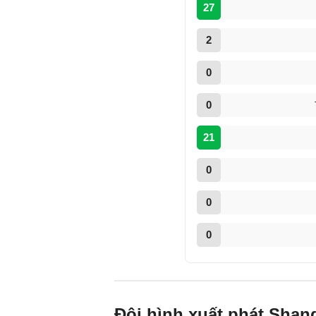
27
2
0
0
21
0
0
0
Đội hình xuất phát Sha