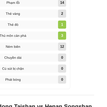
14
Phạm lỗi
2
Thẻ vàng
1
Thẻ đỏ
3
Thủ môn cản phá
12
Ném biên
0
Chuyền dài
0
Cú sút bị chặn
0
Phát bóng
ndong Taishan vs Henan Songshan