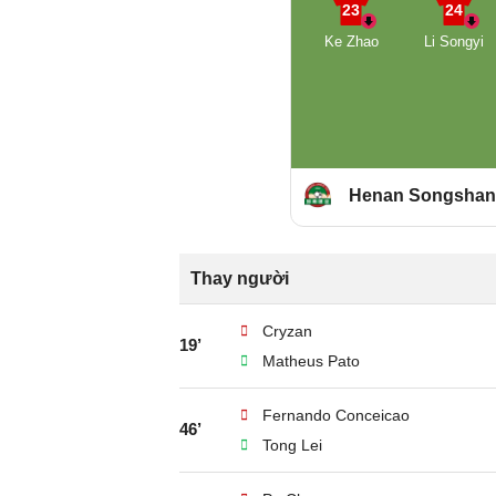
23
24
Ke Zhao
Li Songyi
Henan Songsha
Thay người
Cryzan
19’
Matheus Pato
Fernando Conceicao
46’
Tong Lei