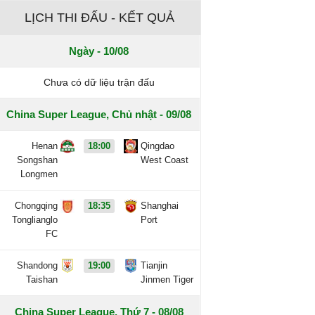
LỊCH THI ĐẤU - KẾT QUẢ
Ngày - 10/08
Chưa có dữ liệu trận đấu
China Super League, Chủ nhật - 09/08
Henan
18:00
Qingdao
Songshan
West Coast
Longmen
Chongqing
18:35
Shanghai
Tonglianglo
Port
FC
Shandong
19:00
Tianjin
Taishan
Jinmen Tiger
China Super League, Thứ 7 - 08/08