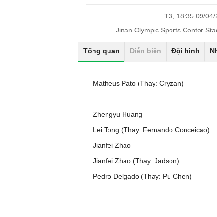
T3, 18:35 09/04
Jinan Olympic Sports Center St
Tổng quan
Diễn biến
Đội hình
N
Matheus Pato (Thay: Cryzan)
Zhengyu Huang
Lei Tong (Thay: Fernando Conceicao)
Jianfei Zhao
Jianfei Zhao (Thay: Jadson)
Pedro Delgado (Thay: Pu Chen)