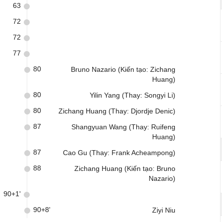
63
72
72
77
80
Bruno Nazario (Kiến tạo: Zichang
Huang)
80
Yilin Yang (Thay: Songyi Li)
80
Zichang Huang (Thay: Djordje Denic)
87
Shangyuan Wang (Thay: Ruifeng
Huang)
87
Cao Gu (Thay: Frank Acheampong)
88
Zichang Huang (Kiến tạo: Bruno
Nazario)
90+1'
90+8'
Ziyi Niu