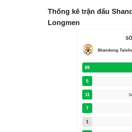
Thống kê trận đấu Shan
Longmen
SỐ
Shandong Taish
69
5
11
S
7
1