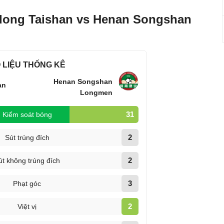
dong Taishan vs Henan Songshan
 LIỆU THỐNG KÊ
Henan Songshan
an
Longmen
31
Kiểm soát bóng
2
Sút trúng đích
2
út không trúng đích
3
Phạt góc
2
Việt vị