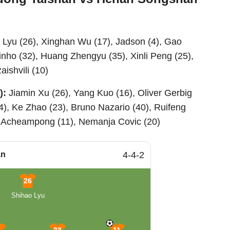
 Lyu (26), Xinghan Wu (17), Jadson (4), Gao
inho (32), Huang Zhengyu (35), Xinli Peng (25),
ishvili (10)
):
Jiamin Xu (26), Yang Kuo (16), Oliver Gerbig
24), Ke Zhao (23), Bruno Nazario (40), Ruifeng
k Acheampong (11), Nemanja Covic (20)
an
4-4-2
26
Shihao Lyu