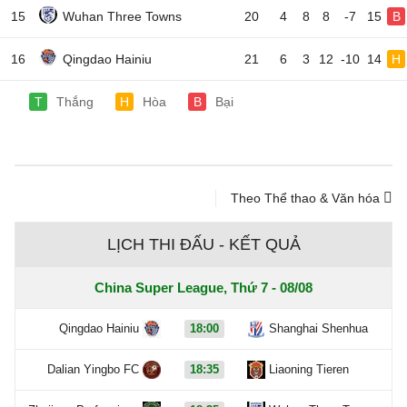
15
Wuhan Three Towns
20
4
8
8
-7
15
B
16
Qingdao Hainiu
21
6
3
12
-10
14
H
T
Thắng
H
Hòa
B
Bại
Theo Thể thao & Văn hóa
LỊCH THI ĐẤU - KẾT QUẢ
China Super League, Thứ 7 - 08/08
Qingdao Hainiu
18:00
Shanghai Shenhua
Dalian Yingbo FC
18:35
Liaoning Tieren