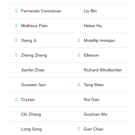
Fernando Conceicao
Liu Bin
Matheus Pato
Hetao Hu
Xiang Ji
Mutellip Iminqari
Zheng Zheng
Elkeson
Jianfei Zhao
Richard Windbichler
Guowen Sun
Tang Miao
Cryzan
Rui Gan
Chi Zhang
Guichao Wu
Long Song
Gan Chao