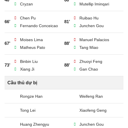
Cryzan
Mutellip Iminqari
Chen Pu
Ruibao Hu
66’
81’
Fernando Conceicao
Junchen Gou
Moises Lima
Manuel Palacios
67’
88’
Matheus Pato
Tang Miao
Binbin Liu
Zhuoyi Feng
73’
88’
Xiang Ji
Gan Chao
Cầu thủ dự bị
Rongze Han
Weifeng Ran
Tong Lei
Xiaofeng Geng
Huang Zhengyu
Junchen Gou