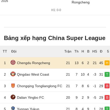
2026
Rongcheng
H1: 0-0
Bảng xếp hạng China Super League
TT
Đội
5
1
Chengdu Rongcheng
21
13
6
2
21
45
H
2
Qingdao West Coast
21
7
10
4
-3
31
T
3
Chongqing Tonglianglong FC
21
7
8
6
-1
29
B
4
Dalian Yingbo FC
20
9
2
9
-5
29
B
5
Yunnan Yukun
21
8
4
9
1
28
T