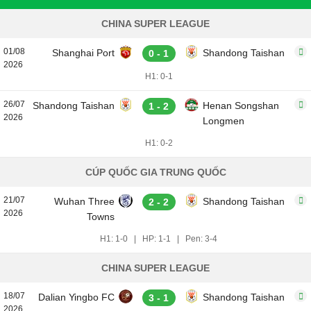
CHINA SUPER LEAGUE
01/08
Shanghai Port
Shandong Taishan
0 - 1
2026
H1: 0-1
26/07
Shandong Taishan
Henan Songshan
1 - 2
2026
Longmen
H1: 0-2
CÚP QUỐC GIA TRUNG QUỐC
21/07
Wuhan Three
Shandong Taishan
2 - 2
2026
Towns
H1: 1-0
|
HP: 1-1
|
Pen: 3-4
CHINA SUPER LEAGUE
18/07
Dalian Yingbo FC
Shandong Taishan
3 - 1
2026