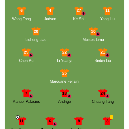
6
4
27
11
Wang Tong
Jadson
Ke Shi
Yang Liu
20
10
Lisheng Liao
Moises Lima
29
22
21
Chen Pu
Li Yuanyi
Binbin Liu
25
Marouane Fellaini
7
18
24
Manuel Palacios
Andrigo
Chuang Tang
11
6
8
3