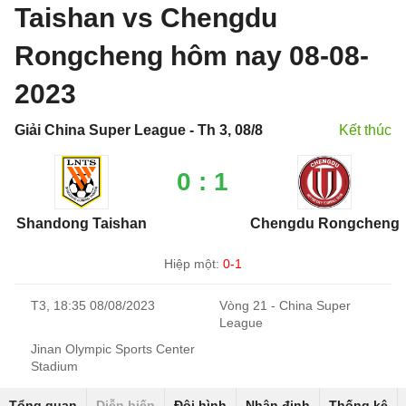
Taishan vs Chengdu
Rongcheng hôm nay 08-08-
2023
Giải China Super League - Th 3, 08/8
Kết thúc
0 : 1
Shandong Taishan
Chengdu Rongcheng
Hiệp một:
0-1
T3, 18:35 08/08/2023
Vòng 21 - China Super
League
Jinan Olympic Sports Center
Stadium
Tổng quan
Diễn biến
Đội hình
Nhận định
Thống kê