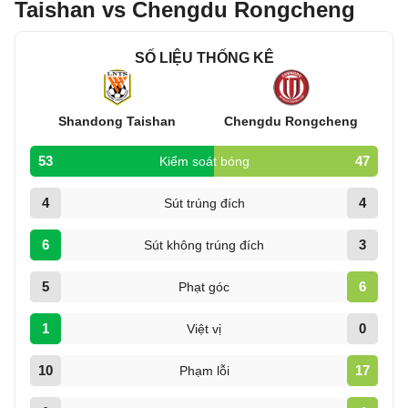
Taishan vs Chengdu Rongcheng
SỐ LIỆU THỐNG KÊ
Shandong Taishan
Chengdu Rongcheng
53
47
Kiểm soát bóng
4
4
Sút trúng đích
6
3
Sút không trúng đích
5
6
Phạt góc
1
0
Việt vị
10
17
Phạm lỗi