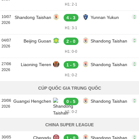
H1: 2-1
10/07
Shandong Taishan
Yunnan Yukun
4 - 3
2026
H1: 3-1
04/07
Beijing Guoan
Shandong Taishan
2 - 0
2026
H1: 0-0
27/06
Liaoning Tieren
Shandong Taishan
1 - 5
2026
H1: 0-2
CÚP QUỐC GIA TRUNG QUỐC
20/06
Guangxi Hengchen
Shandong Taishan
0 - 5
2026
H1: 0-2
CHINA SUPER LEAGUE
30/05
Chengdu
Shandong Taishan
1 - 0