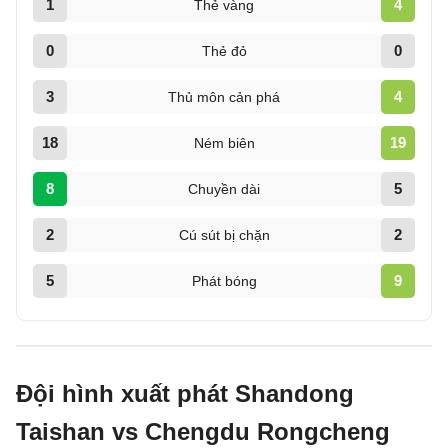
1
4
Thẻ vàng
0
0
Thẻ đỏ
3
4
Thủ môn cản phá
18
19
Ném biên
8
5
Chuyền dài
2
2
Cú sút bị chặn
5
9
Phát bóng
Đội hình xuất phát Shandong
Taishan vs Chengdu Rongcheng