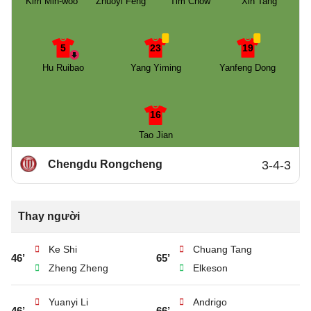
Kim Min-woo
Zhuoyi Feng
Tim Chow
Xin Tang
5
23
19
Hu Ruibao
Yang Yiming
Yanfeng Dong
16
Tao Jian
Chengdu Rongcheng
3-4-3
Thay người
Ke Shi
Chuang Tang
46’
65’
Zheng Zheng
Elkeson
Yuanyi Li
Andrigo
46’
66’