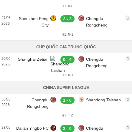
H1: 0-0
27/06
Shenzhen Peng
Chengdu
2 - 3
2026
City
Rongcheng
H1: 0-1
CÚP QUỐC GIA TRUNG QUỐC
20/06
Shanghai Zetian
Chengdu
0 - 4
2026
Rongcheng
H1: 0-1
CHINA SUPER LEAGUE
30/05
Chengdu
Shandong Taishan
1 - 0
2026
Rongcheng
H1: 1-0
23/05
Dalian Yingbo FC
Chengdu
2 - 0