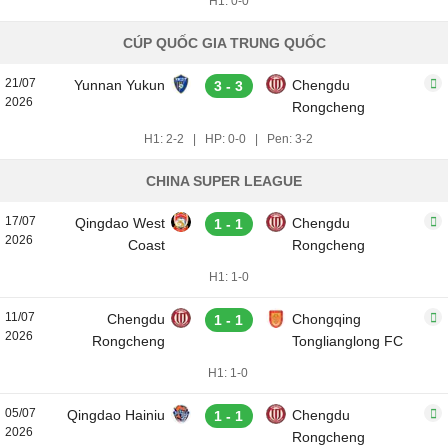
H1: 0-0
CÚP QUỐC GIA TRUNG QUỐC
21/07
Yunnan Yukun
Chengdu
3 - 3
2026
Rongcheng
H1: 2-2
|
HP: 0-0
|
Pen: 3-2
CHINA SUPER LEAGUE
17/07
Qingdao West
Chengdu
1 - 1
2026
Coast
Rongcheng
H1: 1-0
11/07
Chengdu
Chongqing
1 - 1
2026
Rongcheng
Tonglianglong FC
H1: 1-0
05/07
Qingdao Hainiu
Chengdu
1 - 1
2026
Rongcheng