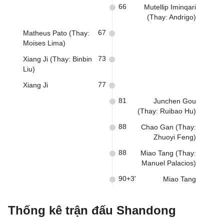
66
Mutellip Iminqari
(Thay: Andrigo)
67
Matheus Pato (Thay:
Moises Lima)
73
Xiang Ji (Thay: Binbin
Liu)
77
Xiang Ji
81
Junchen Gou
(Thay: Ruibao Hu)
88
Chao Gan (Thay:
Zhuoyi Feng)
88
Miao Tang (Thay:
Manuel Palacios)
90+3'
Miao Tang
Thống kê trận đấu Shandong