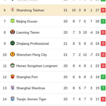
6
Shandong Taishan
21
10
3
8
1
27
B
7
Beijing Guoan
20
8
7
5
7
26
T
8
Liaoning Tieren
20
7
3
10
-4
24
B
9
Zhejiang Professional
21
8
5
8
-5
24
B
10
Shenzhen Peng City
21
7
2
12
-7
23
B
11
Henan Songshan Longmen
20
8
4
8
1
22
B
12
Shanghai Port
20
6
6
8
3
19
T
13
Shanghai Shenhua
20
8
5
7
3
19
T
14
Tianjin Jinmen Tiger
20
7
6
7
5
17
B