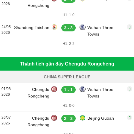
2026
Rongcheng
H1: 1-0
24/05
Shandong Taishan
Wuhan Three
3 - 3
2026
Towns
H1: 2-2
Thành tích gần đây Chengdu Rongcheng
CHINA SUPER LEAGUE
01/08
Chengdu
Wuhan Three
1 - 1
2026
Rongcheng
Towns
H1: 0-0
26/07
Chengdu
Beijing Guoan
2 - 2
2026
Rongcheng