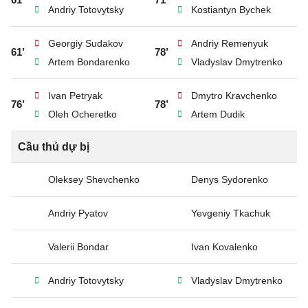
Andriy Totovytsky
Kostiantyn Bychek
Georgiy Sudakov
Andriy Remenyuk
61’
78’
Artem Bondarenko
Vladyslav Dmytrenko
Ivan Petryak
Dmytro Kravchenko
76’
78’
Oleh Ocheretko
Artem Dudik
Cầu thủ dự bị
Oleksey Shevchenko
Denys Sydorenko
Andriy Pyatov
Yevgeniy Tkachuk
Valerii Bondar
Ivan Kovalenko
Andriy Totovytsky
Vladyslav Dmytrenko