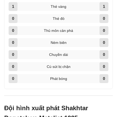
1
1
Thẻ vàng
0
0
Thẻ đỏ
0
0
Thủ môn cản phá
0
0
Ném biên
0
0
Chuyền dài
0
0
Cú sút bị chặn
0
0
Phát bóng
Đội hình xuất phát Shakhtar