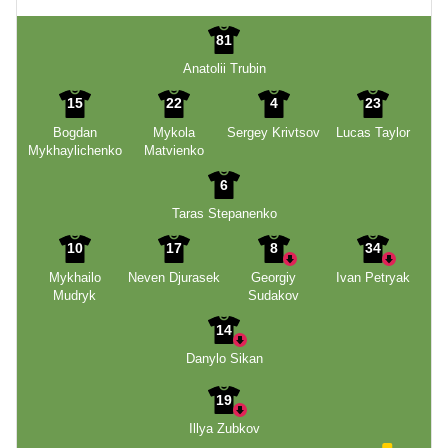
81
Anatolii Trubin
15
22
4
23
Bogdan
Mykola
Sergey Krivtsov
Lucas Taylor
Mykhaylichenko
Matvienko
6
Taras Stepanenko
10
17
8
34
Mykhailo
Neven Djurasek
Georgiy
Ivan Petryak
Mudryk
Sudakov
14
Danylo Sikan
19
Illya Zubkov