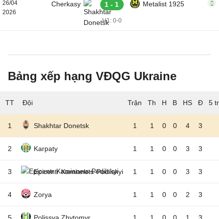
26/04
Cherkasy
Metalist 1925
1 - 1
2026
H1: 0-0
Bảng xếp hạng VĐQG Ukraine
TT
Đội
5 t
1
Shakhtar Donetsk
1
1
0
0
4
3
2
Karpaty
1
1
0
0
3
3
3
Epicentr Kamianets-Podilskyi
1
1
0
0
3
3
4
Zorya
1
1
0
0
2
3
5
Polissya Zhytomyr
1
1
0
0
1
3