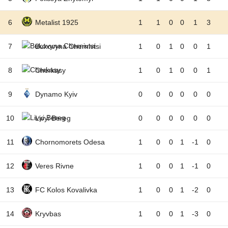
6
Metalist 1925
1
1
0
0
1
3
7
Bukovyna Chernivtsi
1
0
1
0
0
1
8
Cherkasy
1
0
1
0
0
1
9
Dynamo Kyiv
0
0
0
0
0
0
10
Livyi Bereg
0
0
0
0
0
0
11
Chornomorets Odesa
1
0
0
1
-1
0
12
Veres Rivne
1
0
0
1
-1
0
13
FC Kolos Kovalivka
1
0
0
1
-2
0
14
Kryvbas
1
0
0
1
-3
0