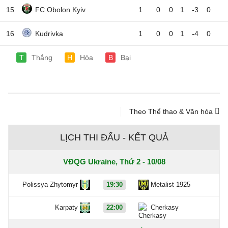
15
FC Obolon Kyiv
1
0
0
1
-3
0
16
Kudrivka
1
0
0
1
-4
0
T
Thắng
H
Hòa
B
Bại
Theo Thể thao & Văn hóa
LỊCH THI ĐẤU - KẾT QUẢ
VĐQG Ukraine, Thứ 2 - 10/08
Polissya Zhytomyr
19:30
Metalist 1925
Karpaty
22:00
Cherkasy