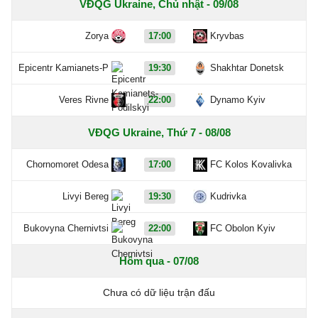
VĐQG Ukraine, Chủ nhật - 09/08
Zorya
17:00
Kryvbas
Epicentr Kamianets-P
19:30
Shakhtar Donetsk
Veres Rivne
22:00
Dynamo Kyiv
VĐQG Ukraine, Thứ 7 - 08/08
Chornomoret Odesa
17:00
FC Kolos Kovalivka
Livyi Bereg
19:30
Kudrivka
Bukovyna Chernivtsi
22:00
FC Obolon Kyiv
Hôm qua - 07/08
Chưa có dữ liệu trận đấu