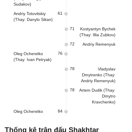
Sudakov)
61
Andriy Totovitskiy
(Thay: Danylo Sikan)
71
Kostyantyn Bychek
(Thay: Illia Zubkov)
72
Andriy Remenyuk
76
Oleg Ocheretko
(Thay: Ivan Petryak)
78
Vladyslav
Dmytrenko (Thay:
Andriy Remenyuk)
78
Artem Dudik (Thay:
Dmytro
Kravchenko)
84
Oleg Ocheretko
Thống kê trận đấu Shakhtar