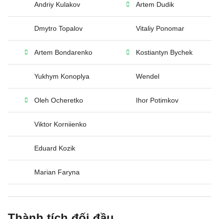
Andriy Kulakov
Artem Dudik
Dmytro Topalov
Vitaliy Ponomar
Artem Bondarenko
Kostiantyn Bychek
Yukhym Konoplya
Wendel
Oleh Ocheretko
Ihor Potimkov
Viktor Korniienko
Eduard Kozik
Marian Faryna
Thành tích đối đầu