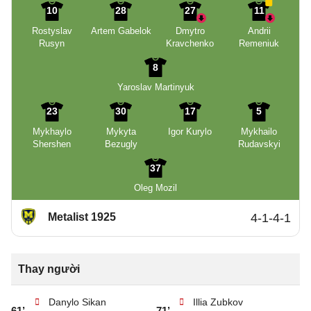
10
28
27
11
Rostyslav
Artem Gabelok
Dmytro
Andrii
Rusyn
Kravchenko
Remeniuk
8
Yaroslav Martinyuk
23
30
17
5
Mykhaylo
Mykyta
Igor Kurylo
Mykhailo
Shershen
Bezugly
Rudavskyi
37
Oleg Mozil
Metalist 1925
4-1-4-1
Thay người
Danylo Sikan
Illia Zubkov
61’
71’