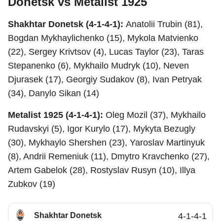
Donetsk vs Metalist 1925
Shakhtar Donetsk (4-1-4-1):
Anatolii Trubin (81),
Bogdan Mykhaylichenko (15), Mykola Matvienko
(22), Sergey Krivtsov (4), Lucas Taylor (23), Taras
Stepanenko (6), Mykhailo Mudryk (10), Neven
Djurasek (17), Georgiy Sudakov (8), Ivan Petryak
(34), Danylo Sikan (14)
Metalist 1925 (4-1-4-1):
Oleg Mozil (37), Mykhailo
Rudavskyi (5), Igor Kurylo (17), Mykyta Bezugly
(30), Mykhaylo Shershen (23), Yaroslav Martinyuk
(8), Andrii Remeniuk (11), Dmytro Kravchenko (27),
Artem Gabelok (28), Rostyslav Rusyn (10), Illya
Zubkov (19)
Shakhtar Donetsk
4-1-4-1