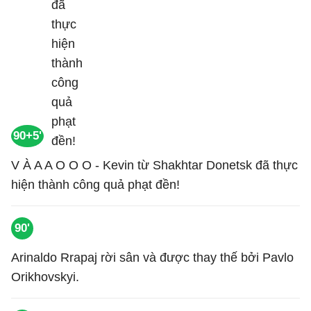
90+5'
V À A A O O O - Kevin từ Shakhtar Donetsk đã thực
hiện thành công quả phạt đền!
90'
Arinaldo Rrapaj rời sân và được thay thế bởi Pavlo
Orikhovskyi.