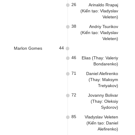
26
Arinaldo Rrapaj
(Kiến tạo: Vladyslav
Veleten)
38
Andriy Tsurikov
(Kiến tạo: Vladyslav
Veleten)
44
Marlon Gomes
46
Elias (Thay: Valeriy
Bondarenko)
71
Daniel Alefirenko
(Thay: Maksym
Tretyakov)
72
Jovanny Bolivar
(Thay: Oleksiy
Sydorov)
85
Vladyslav Veleten
(Kiến tạo: Daniel
Alefirenko)