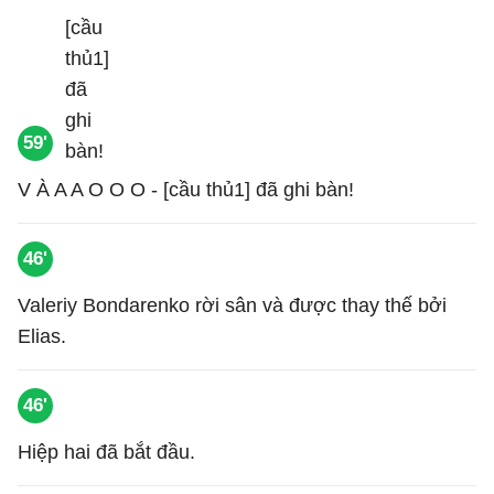
59'
V À A A O O O - [cầu thủ1] đã ghi bàn!
46'
Valeriy Bondarenko rời sân và được thay thế bởi
Elias.
46'
Hiệp hai đã bắt đầu.