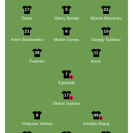
17
5
22
Tobias
Valeriy Bondar
Mykola Matvienko
21
6
10
Artem Bondarenko
Marlon Gomes
Georgiy Sudakov
38
11
Pedrinho
Kevin
7
Eguinaldo
17
Oleksii Sydorov
8
99
Vladyslav Veleten
Arinaldo Rrapaj