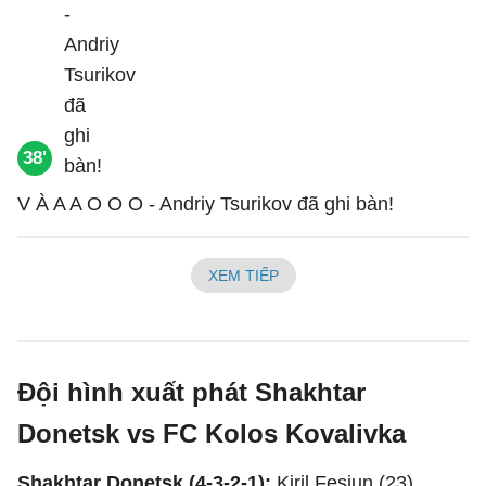
38'
V À A A O O O - Andriy Tsurikov đã ghi bàn!
XEM TIẾP
Đội hình xuất phát Shakhtar
Donetsk vs FC Kolos Kovalivka
Shakhtar Donetsk (4-3-2-1):
Kiril Fesiun (23),