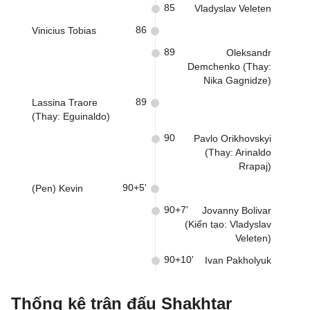
85
Vladyslav Veleten
86
Vinicius Tobias
89
Oleksandr
Demchenko (Thay:
Nika Gagnidze)
89
Lassina Traore
(Thay: Eguinaldo)
90
Pavlo Orikhovskyi
(Thay: Arinaldo
Rrapaj)
90+5'
(Pen) Kevin
90+7'
Jovanny Bolivar
(Kiến tạo: Vladyslav
Veleten)
90+10'
Ivan Pakholyuk
Thống kê trận đấu Shakhtar