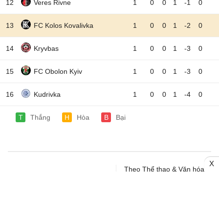
12
Veres Rivne
1
0
0
1
-1
0
13
FC Kolos Kovalivka
1
0
0
1
-2
0
14
Kryvbas
1
0
0
1
-3
0
15
FC Obolon Kyiv
1
0
0
1
-3
0
16
Kudrivka
1
0
0
1
-4
0
T
Thắng
H
Hòa
B
Bại
X
Theo Thể thao & Văn hóa
LỊCH THI ĐẤU - KẾT QUẢ
VĐQG Ukraine, Thứ 2 - 10/08