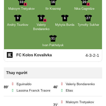
33
16
20
Maksym Tretyakov
Ilir Krasniqi
Nika Gagnidze
9
5
6
27
Andriy Tsurikov
Valeriy
Mykyta Burda
Tymofiy Sukhar
Bondarenko
31
Ivan Pakholyuk
FC Kolos Kovalivka
4-3-2-1
Thay người
Eguinaldo
Valeriy Bondarenko
89’
46’
Lassina Franck Traore
Elias
Maksym Tretyakov
71’