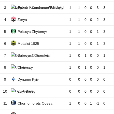
3
Epicentr Kamianets-Podilskyi
1
1
0
0
3
3
4
Zorya
1
1
0
0
2
3
5
Polissya Zhytomyr
1
1
0
0
1
3
6
Metalist 1925
1
1
0
0
1
3
7
Bukovyna Chernivtsi
1
0
1
0
0
1
8
Cherkasy
1
0
1
0
0
1
9
Dynamo Kyiv
0
0
0
0
0
0
10
Livyi Bereg
0
0
0
0
0
0
11
Chornomorets Odesa
1
0
0
1
-1
0