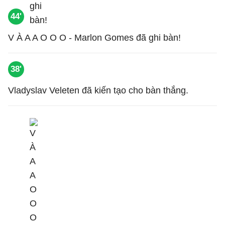
44'
V À A A O O O - Marlon Gomes đã ghi bàn!
38'
Vladyslav Veleten đã kiến tạo cho bàn thắng.