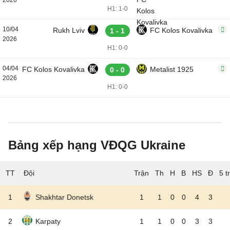
2026
H1: 1-0
10/04
Rukh Lviv
FC Kolos Kovalivka
1 - 1
2026
H1: 0-0
04/04
FC Kolos Kovalivka
Metalist 1925
0 - 0
2026
H1: 0-0
Bảng xếp hạng VĐQG Ukraine
TT
Đội
5 t
1
Shakhtar Donetsk
1
1
0
0
4
3
2
Karpaty
1
1
0
0
3
3