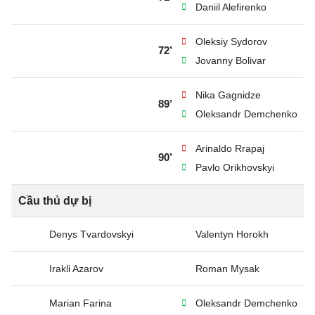
Daniil Alefirenko
Oleksiy Sydorov
72’
Jovanny Bolivar
Nika Gagnidze
89’
Oleksandr Demchenko
Arinaldo Rrapaj
90’
Pavlo Orikhovskyi
Cầu thủ dự bị
Denys Tvardovskyi
Valentyn Horokh
Irakli Azarov
Roman Mysak
Marian Farina
Oleksandr Demchenko