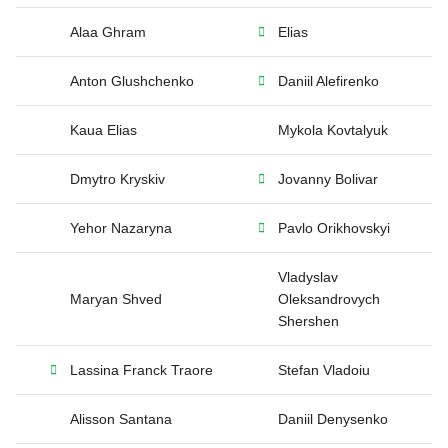
Alaa Ghram
Elias
Anton Glushchenko
Daniil Alefirenko
Kaua Elias
Mykola Kovtalyuk
Dmytro Kryskiv
Jovanny Bolivar
Yehor Nazaryna
Pavlo Orikhovskyi
Vladyslav
Maryan Shved
Oleksandrovych
Shershen
Lassina Franck Traore
Stefan Vladoiu
Alisson Santana
Daniil Denysenko