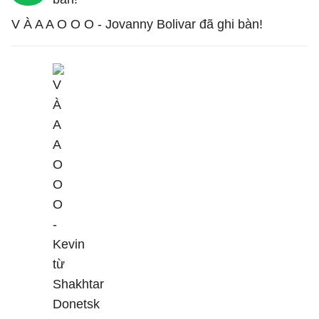
V À A A O O O - Jovanny Bolivar đã ghi bàn!