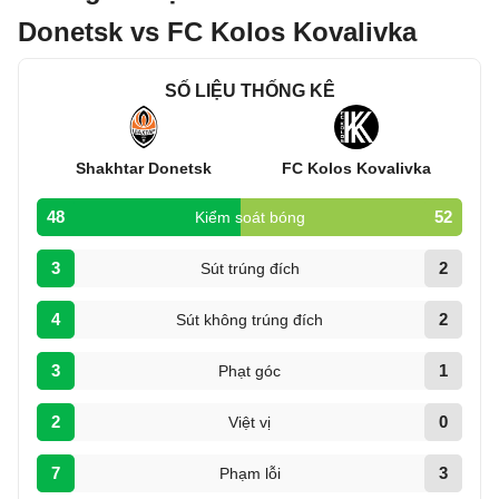
Donetsk vs FC Kolos Kovalivka
SỐ LIỆU THỐNG KÊ
Shakhtar Donetsk
FC Kolos Kovalivka
48
52
Kiểm soát bóng
3
2
Sút trúng đích
4
2
Sút không trúng đích
3
1
Phạt góc
2
0
Việt vị
7
3
Phạm lỗi