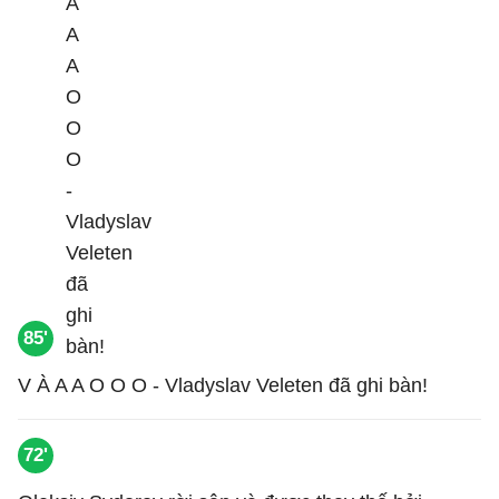
85'
V À A A O O O - Vladyslav Veleten đã ghi bàn!
72'