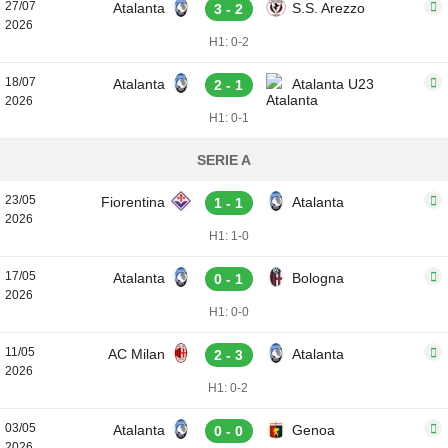
27/07
Atalanta
S.S. Arezzo
3 - 2
2026
H1: 0-2
18/07
Atalanta
Atalanta U23
2 - 1
2026
H1: 0-1
SERIE A
23/05
Fiorentina
Atalanta
1 - 1
2026
H1: 1-0
17/05
Atalanta
Bologna
0 - 1
2026
H1: 0-0
11/05
AC Milan
Atalanta
2 - 3
2026
H1: 0-2
03/05
Atalanta
Genoa
0 - 0
2026