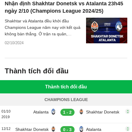
Nhận định Shakhtar Donetsk vs Atalanta 23h45
ngày 2/10 (Champions League 2024/25)
Shakhtar và Atalanta đều khởi đầu
Champions League năm nay với kết quả
không bàn thắng. Ở trận ra quân,
Shakhtar bị Bologna cầm hòa trong khi
02/10/2024
Atalanta xuất sắc cầm chân Arsenal.
Thành tích đối đầu
Thành tích đối đầu
CHAMPIONS LEAGUE
01/10
Atalanta
Shakhtar Donetsk
1 - 2
2019
12/12
Shakhtar Donetsk
Atalanta
0 - 3