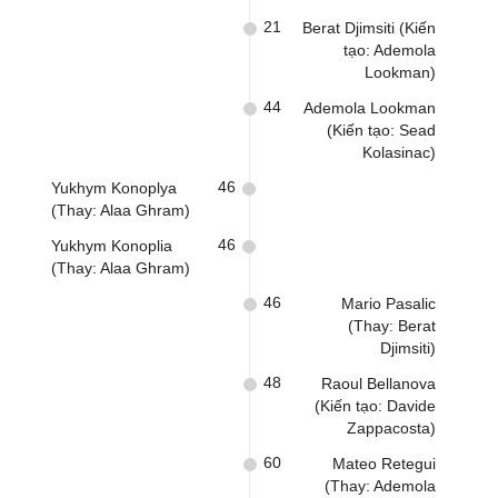
21
Berat Djimsiti (Kiến
tạo: Ademola
Lookman)
44
Ademola Lookman
(Kiến tạo: Sead
Kolasinac)
46
Yukhym Konoplya
(Thay: Alaa Ghram)
46
Yukhym Konoplia
(Thay: Alaa Ghram)
46
Mario Pasalic
(Thay: Berat
Djimsiti)
48
Raoul Bellanova
(Kiến tạo: Davide
Zappacosta)
60
Mateo Retegui
(Thay: Ademola