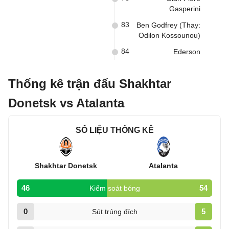
Gasperini
83
Ben Godfrey (Thay:
Odilon Kossounou)
84
Ederson
Thống kê trận đấu Shakhtar
Donetsk vs Atalanta
SỐ LIỆU THỐNG KÊ
Shakhtar Donetsk
Atalanta
46
54
Kiểm soát bóng
0
5
Sút trúng đích