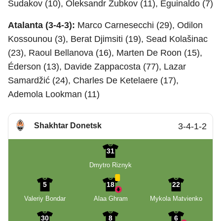
Sudakov (10), Oleksandr Zubkov (11), Eguinaldo (7)
Atalanta (3-4-3):
Marco Carnesecchi (29), Odilon
Kossounou (3), Berat Djimsiti (19), Sead Kolašinac
(23), Raoul Bellanova (16), Marten De Roon (15),
Éderson (13), Davide Zappacosta (77), Lazar
Samardžić (24), Charles De Ketelaere (17),
Ademola Lookman (11)
Shakhtar Donetsk
3-4-1-2
31
Dmytro Riznyk
5
18
22
Valeriy Bondar
Alaa Ghram
Mykola Matvienko
30
8
6