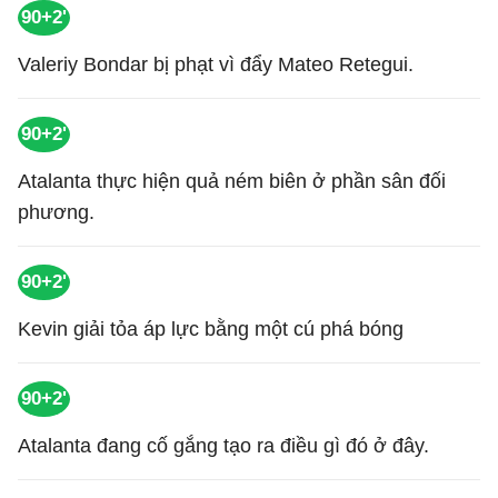
90+2'
Valeriy Bondar bị phạt vì đẩy Mateo Retegui.
90+2'
Atalanta thực hiện quả ném biên ở phần sân đối
phương.
90+2'
Kevin giải tỏa áp lực bằng một cú phá bóng
90+2'
Atalanta đang cố gắng tạo ra điều gì đó ở đây.