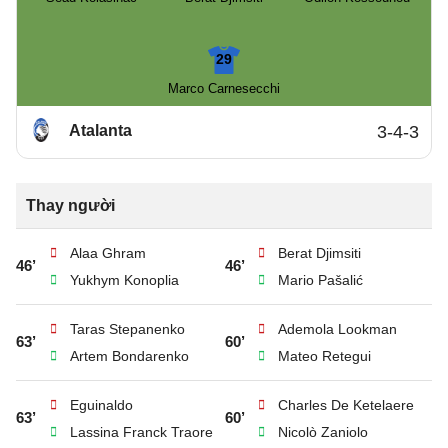
29
Marco Carnesecchi
Atalanta
3-4-3
Thay người
Alaa Ghram
Berat Djimsiti
46’
46’
Yukhym Konoplia
Mario Pašalić
Taras Stepanenko
Ademola Lookman
63’
60’
Artem Bondarenko
Mateo Retegui
Eguinaldo
Charles De Ketelaere
63’
60’
Lassina Franck Traore
Nicolò Zaniolo