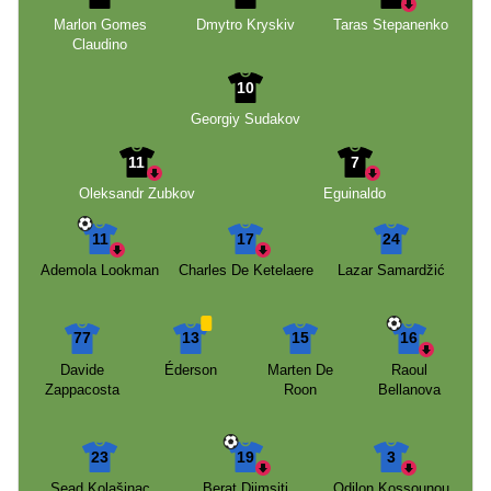
Marlon Gomes
Dmytro Kryskiv
Taras Stepanenko
Claudino
10
Georgiy Sudakov
11
7
Oleksandr Zubkov
Eguinaldo
11
17
24
Ademola Lookman
Charles De Ketelaere
Lazar Samardžić
77
13
15
16
Davide
Éderson
Marten De
Raoul
Zappacosta
Roon
Bellanova
23
19
3
Sead Kolašinac
Berat Djimsiti
Odilon Kossounou