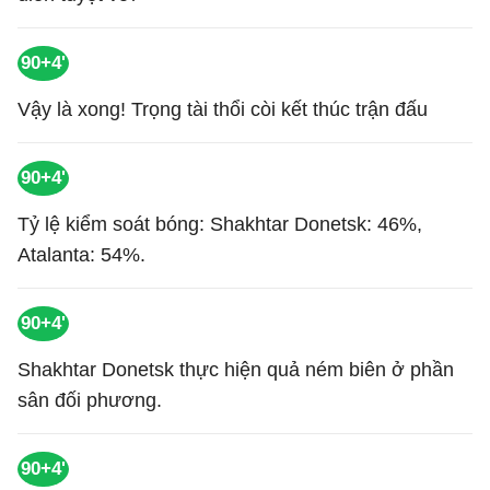
90+4'
Vậy là xong! Trọng tài thổi còi kết thúc trận đấu
90+4'
Tỷ lệ kiểm soát bóng: Shakhtar Donetsk: 46%,
Atalanta: 54%.
90+4'
Shakhtar Donetsk thực hiện quả ném biên ở phần
sân đối phương.
90+4'