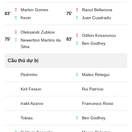
Marlon Gomes
Raoul Bellanova
63’
75’
Kevin
Juan Cuadrado
Oleksandr Zubkov
Odilon Kossounou
75’
83’
Newertton Martins da
Ben Godfrey
Silva
Cầu thủ dự bị
Pedrinho
Mateo Retegui
Kiril Fesiun
Rui Patrício
Irakli Azarov
Francesco Rossi
Tobias
Ben Godfrey