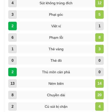
4
12
Sút không trúng đích
3
5
Phạt góc
2
1
Việt vị
6
8
Phạm lỗi
1
3
Thẻ vàng
0
0
Thẻ đỏ
2
0
Thủ môn cản phá
13
14
Ném biên
8
20
Chuyền dài
2
4
Cú sút bị chặn