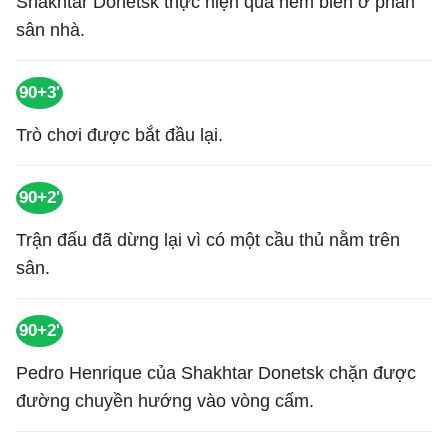
Shakhtar Donetsk thực hiện quả ném biên ở phần
sân nhà.
90+3'
Trò chơi được bắt đầu lại.
90+2'
Trận đấu đã dừng lại vì có một cầu thủ nằm trên
sân.
90+2'
Pedro Henrique của Shakhtar Donetsk chặn được
đường chuyền hướng vào vòng cấm.