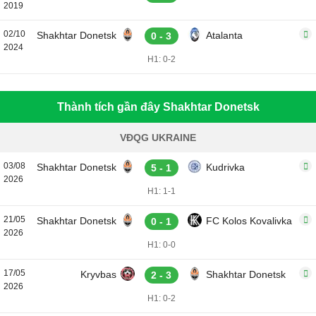
2019
02/10
Shakhtar Donetsk
Atalanta
0 - 3
2024
H1: 0-2
Thành tích gần đây Shakhtar Donetsk
VĐQG UKRAINE
03/08
Shakhtar Donetsk
Kudrivka
5 - 1
2026
H1: 1-1
21/05
Shakhtar Donetsk
FC Kolos Kovalivka
0 - 1
2026
H1: 0-0
17/05
Kryvbas
Shakhtar Donetsk
2 - 3
2026
H1: 0-2