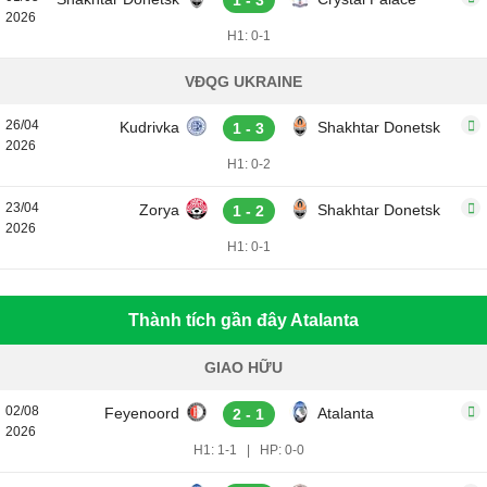
1 - 3
2026
H1: 0-1
VĐQG UKRAINE
26/04
Kudrivka
Shakhtar Donetsk
1 - 3
2026
H1: 0-2
23/04
Zorya
Shakhtar Donetsk
1 - 2
2026
H1: 0-1
Thành tích gần đây Atalanta
GIAO HỮU
02/08
Feyenoord
Atalanta
2 - 1
2026
H1: 1-1
|
HP: 0-0