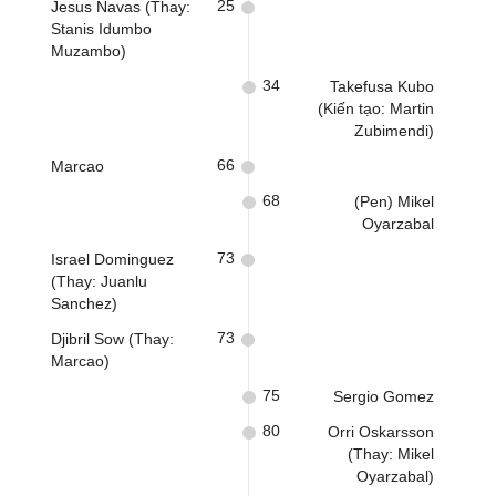
25
Jesus Navas (Thay:
Stanis Idumbo
Muzambo)
34
Takefusa Kubo
(Kiến tạo: Martin
Zubimendi)
66
Marcao
68
(Pen) Mikel
Oyarzabal
73
Israel Dominguez
(Thay: Juanlu
Sanchez)
73
Djibril Sow (Thay:
Marcao)
75
Sergio Gomez
80
Orri Oskarsson
(Thay: Mikel
Oyarzabal)