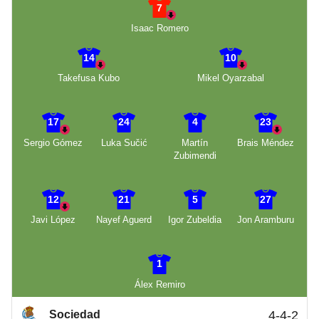
7
Isaac Romero
14
10
Takefusa Kubo
Mikel Oyarzabal
17
24
4
23
Sergio Gómez
Luka Sučić
Martín
Brais Méndez
Zubimendi
12
21
5
27
Javi López
Nayef Aguerd
Igor Zubeldia
Jon Aramburu
1
Álex Remiro
Sociedad
4-4-2