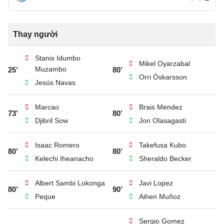
Thay người
Stanis Idumbo
Mikel Oyarzabal
Muzambo
25’
80’
Orri Óskarsson
Jesús Navas
Marcao
Brais Mendez
73’
80’
Djibril Sow
Jon Olasagasti
Isaac Romero
Takefusa Kubo
80’
80’
Kelechi Iheanacho
Sheraldo Becker
Albert Sambi Lokonga
Javi Lopez
80’
90’
Peque
Aihen Muñoz
Sergio Gomez