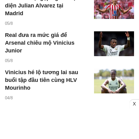
diện Julian Alvarez tại
Madrid
05/8
Real đưa ra mức giá để
Arsenal chiêu mộ Vinicius
Junior
05/8
Vinicius hé lộ tương lai sau
buổi tập đầu tiên cùng HLV
Mourinho
04/8
X
LỊCH THI ĐẤU - KẾT QUẢ
Ngày - 08/08