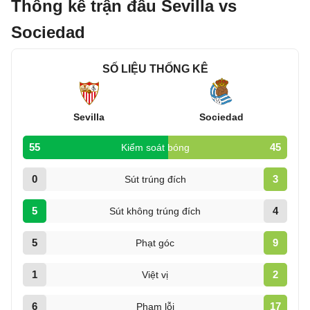
Thống kê trận đấu Sevilla vs
Sociedad
SỐ LIỆU THỐNG KÊ
Sevilla
Sociedad
55
45
Kiểm soát bóng
0
3
Sút trúng đích
5
4
Sút không trúng đích
5
9
Phạt góc
1
2
Việt vị
6
17
Phạm lỗi