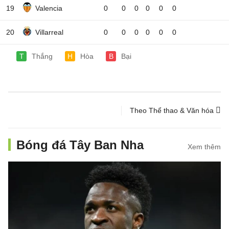
19
Valencia
0
0
0
0
0
0
20
Villarreal
0
0
0
0
0
0
T
Thắng
H
Hòa
B
Bại
Theo Thể thao & Văn hóa
Bóng đá Tây Ban Nha
Xem thêm