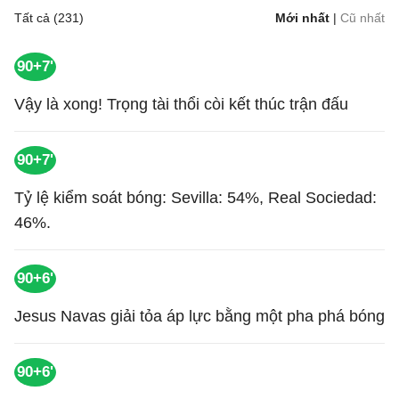
Tất cả (231)
Mới nhất
|
Cũ nhất
90+7'
Vậy là xong! Trọng tài thổi còi kết thúc trận đấu
90+7'
Tỷ lệ kiểm soát bóng: Sevilla: 54%, Real Sociedad:
46%.
90+6'
Jesus Navas giải tỏa áp lực bằng một pha phá bóng
90+6'