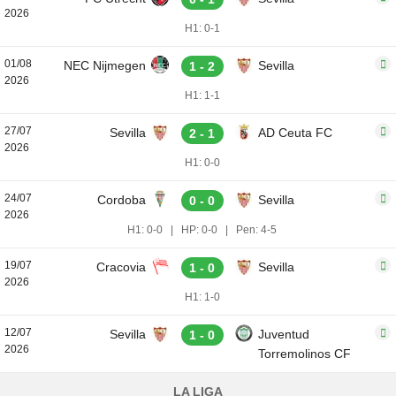
2026
H1: 0-1
01/08
NEC Nijmegen
Sevilla
1 - 2
2026
H1: 1-1
27/07
Sevilla
AD Ceuta FC
2 - 1
2026
H1: 0-0
24/07
Cordoba
Sevilla
0 - 0
2026
H1: 0-0
|
HP: 0-0
|
Pen: 4-5
19/07
Cracovia
Sevilla
1 - 0
2026
H1: 1-0
12/07
Sevilla
Juventud
1 - 0
2026
Torremolinos CF
LA LIGA