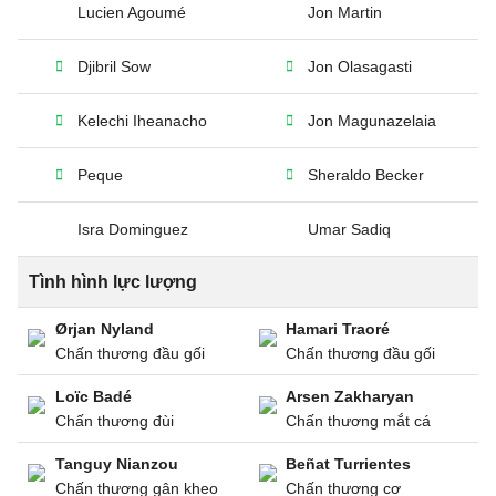
Lucien Agoumé
Jon Martin
Djibril Sow
Jon Olasagasti
Kelechi Iheanacho
Jon Magunazelaia
Peque
Sheraldo Becker
Isra Dominguez
Umar Sadiq
Tình hình lực lượng
Ørjan Nyland
Hamari Traoré
Chấn thương đầu gối
Chấn thương đầu gối
Loïc Badé
Arsen Zakharyan
Chấn thương đùi
Chấn thương mắt cá
Tanguy Nianzou
Beñat Turrientes
Chấn thương gân kheo
Chấn thương cơ