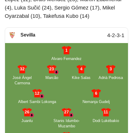
(4), Luka Sučić (24), Sergio Gómez (17), Mikel
Oyarzabal (10), Takefusa Kubo (14)
Sevilla
4-2-3-1
1
Alvaro Fernandez
32
23
4
3
José Ángel
Marcão
Kike Salas
Adrià Pedrosa
Carmona
12
6
Albert Sambi Lokonga
Nemanja Gudelj
26
27
11
Juanlu
Stanis Idumbo-
Dodi Lukébakio
Muzambo