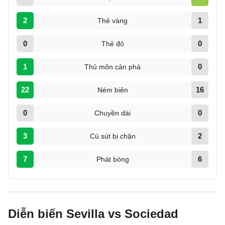
2
1
Thẻ vàng
0
0
Thẻ đỏ
1
0
Thủ môn cản phá
22
16
Ném biên
0
0
Chuyền dài
3
2
Cú sút bị chặn
7
6
Phát bóng
Diễn biến Sevilla vs Sociedad