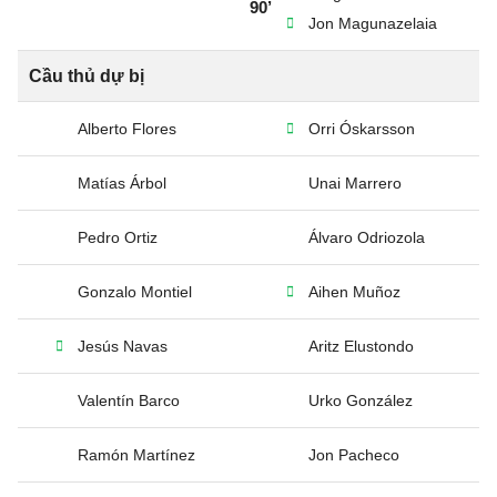
90’
Jon Magunazelaia
Cầu thủ dự bị
Alberto Flores
Orri Óskarsson
Matías Árbol
Unai Marrero
Pedro Ortiz
Álvaro Odriozola
Gonzalo Montiel
Aihen Muñoz
Jesús Navas
Aritz Elustondo
Valentín Barco
Urko González
Ramón Martínez
Jon Pacheco