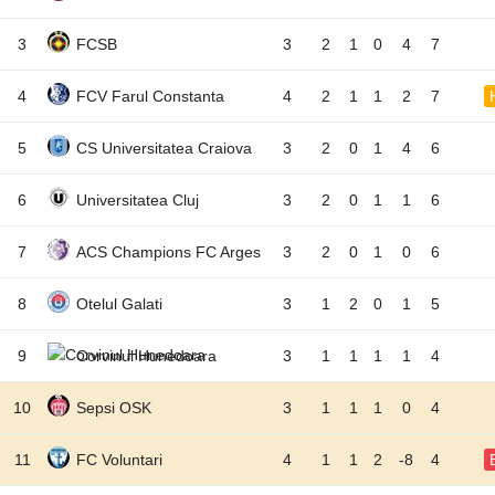
3
FCSB
3
2
1
0
4
7
4
FCV Farul Constanta
4
2
1
1
2
7
5
CS Universitatea Craiova
3
2
0
1
4
6
6
Universitatea Cluj
3
2
0
1
1
6
7
ACS Champions FC Arges
3
2
0
1
0
6
8
Otelul Galati
3
1
2
0
1
5
9
Corvinul Hunedoara
3
1
1
1
1
4
10
Sepsi OSK
3
1
1
1
0
4
11
FC Voluntari
4
1
1
2
-8
4