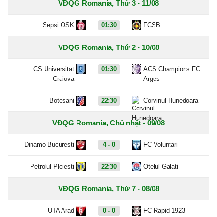
VĐQG Romania, Thứ 3 - 11/08
Sepsi OSK
01:30
FCSB
VĐQG Romania, Thứ 2 - 10/08
CS Universitat
01:30
ACS Champions FC
Craiova
Arges
Botosani
22:30
Corvinul Hunedoara
VĐQG Romania, Chủ nhật - 09/08
Dinamo Bucuresti
4 - 0
FC Voluntari
Petrolul Ploiesti
22:30
Otelul Galati
VĐQG Romania, Thứ 7 - 08/08
UTA Arad
0 - 0
FC Rapid 1923