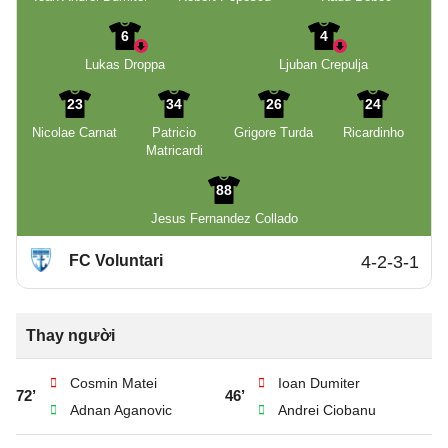
6
4
Lukas Droppa
Ljuban Crepulja
23
34
26
24
Nicolae Carnat
Patricio
Grigore Turda
Ricardinho
Matricardi
88
Jesus Fernandez Collado
FC Voluntari
4-2-3-1
Thay người
Cosmin Matei
Ioan Dumiter
72’
46’
Adnan Aganovic
Andrei Ciobanu