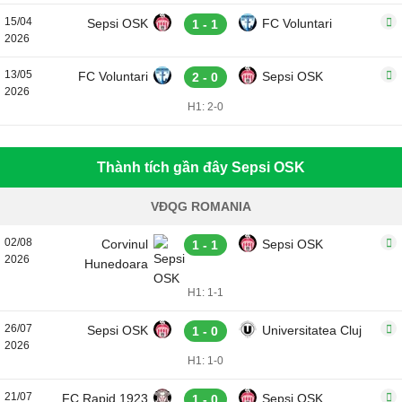
15/04
Sepsi OSK
FC Voluntari
1 - 1
2026
13/05
FC Voluntari
Sepsi OSK
2 - 0
2026
H1: 2-0
Thành tích gần đây Sepsi OSK
VĐQG ROMANIA
02/08
Corvinul
Sepsi OSK
1 - 1
2026
Hunedoara
H1: 1-1
26/07
Sepsi OSK
Universitatea Cluj
1 - 0
2026
H1: 1-0
21/07
FC Rapid 1923
Sepsi OSK
1 - 0