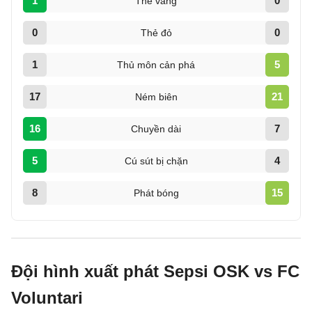
1
0
Thẻ vàng
0
0
Thẻ đỏ
1
5
Thủ môn cản phá
17
21
Ném biên
16
7
Chuyền dài
5
4
Cú sút bị chặn
8
15
Phát bóng
Đội hình xuất phát Sepsi OSK vs FC
Voluntari