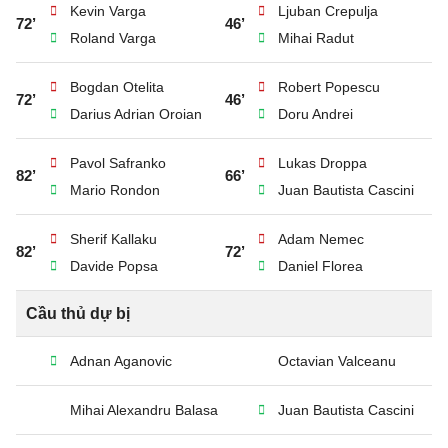
Kevin Varga
Ljuban Crepulja
72’
46’
Roland Varga
Mihai Radut
Bogdan Otelita
Robert Popescu
72’
46’
Darius Adrian Oroian
Doru Andrei
Pavol Safranko
Lukas Droppa
82’
66’
Mario Rondon
Juan Bautista Cascini
Sherif Kallaku
Adam Nemec
82’
72’
Davide Popsa
Daniel Florea
Cầu thủ dự bị
Adnan Aganovic
Octavian Valceanu
Mihai Alexandru Balasa
Juan Bautista Cascini