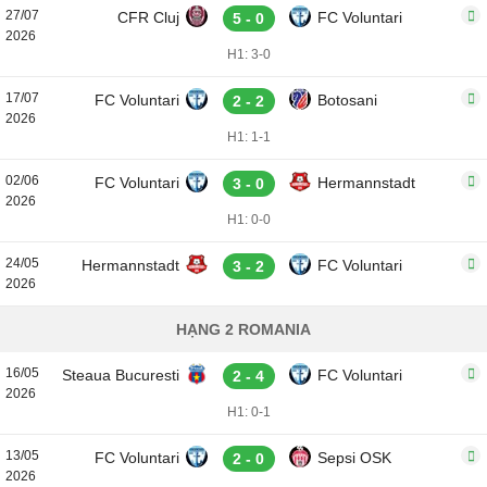
27/07
CFR Cluj
FC Voluntari
5 - 0
2026
H1: 3-0
17/07
FC Voluntari
Botosani
2 - 2
2026
H1: 1-1
02/06
FC Voluntari
Hermannstadt
3 - 0
2026
H1: 0-0
24/05
Hermannstadt
FC Voluntari
3 - 2
2026
HẠNG 2 ROMANIA
16/05
Steaua Bucuresti
FC Voluntari
2 - 4
2026
H1: 0-1
13/05
FC Voluntari
Sepsi OSK
2 - 0
2026