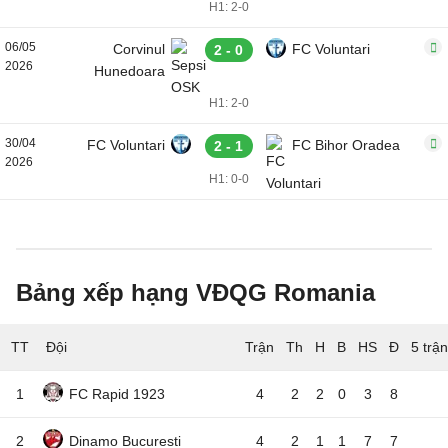
H1: 2-0
06/05
Corvinul
FC Voluntari
2 - 0
2026
Hunedoara
H1: 2-0
30/04
FC Voluntari
FC Bihor Oradea
2 - 1
2026
H1: 0-0
Bảng xếp hạng VĐQG Romania
TT
Đội
5 trậ
1
FC Rapid 1923
4
2
2
0
3
8
2
Dinamo Bucuresti
4
2
1
1
7
7