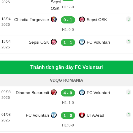
2026
H1: 2-0
18/04
Chindia Targoviste
Sepsi OSK
0 - 1
2026
H1: 0-0
15/04
Sepsi OSK
FC Voluntari
1 - 1
2026
Thành tích gần đây FC Voluntari
VĐQG ROMANIA
09/08
Dinamo Bucuresti
FC Voluntari
4 - 0
2026
H1: 1-0
01/08
FC Voluntari
UTA Arad
1 - 0
2026
H1: 0-0