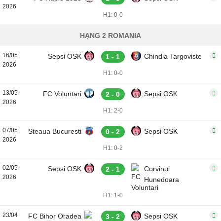
2026
H1: 0-0
HẠNG 2 ROMANIA
16/05
Sepsi OSK
Chindia Targoviste
1 - 1
2026
H1: 0-0
13/05
FC Voluntari
Sepsi OSK
2 - 0
2026
H1: 2-0
07/05
Steaua Bucuresti
Sepsi OSK
0 - 2
2026
H1: 0-2
02/05
Sepsi OSK
Corvinul
2 - 1
2026
Hunedoara
H1: 1-0
23/04
FC Bihor Oradea
Sepsi OSK
3 - 2