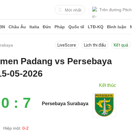
Trên đường Pitch
Mới nhất
BN
Châu Âu
Italia
Đức
Pháp
Quốc tế
LTĐ-KQ
Bình luận
rabaya
LiveScore
Lịch thi đấu
Kết quả
Semen Padang vs Persebaya
15-05-2026
Kết thúc
0 : 7
Persebaya Surabaya
Hiệp một:
0-2