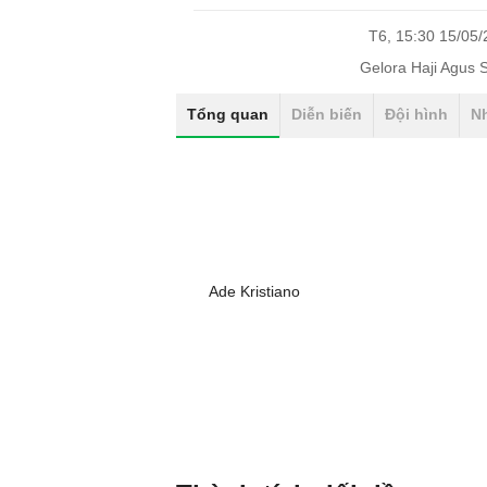
T6, 15:30 15/05
Gelora Haji Agus 
Tổng quan
Diễn biến
Đội hình
N
Ade Kristiano