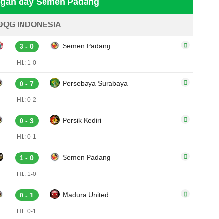
h gần đây Semen Padang
ĐQG INDONESIA
Semen Padang
3 - 0
H1: 1-0
Persebaya Surabaya
0 - 7
H1: 0-2
Persik Kediri
0 - 3
H1: 0-1
Semen Padang
1 - 0
H1: 1-0
Madura United
0 - 1
H1: 0-1