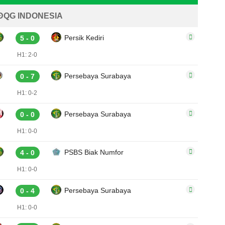
ĐQG INDONESIA
Persik Kediri
5 - 0
H1: 2-0
Persebaya Surabaya
0 - 7
H1: 0-2
Persebaya Surabaya
0 - 0
H1: 0-0
PSBS Biak Numfor
4 - 0
H1: 0-0
Persebaya Surabaya
0 - 4
H1: 0-0