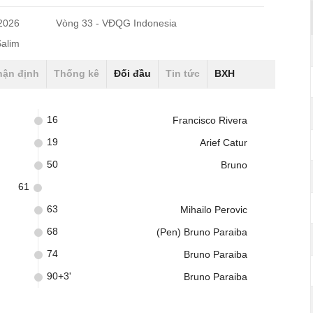
/2026
Vòng 33 - VĐQG Indonesia
Salim
hận định
Thống kê
Đối đầu
Tin tức
BXH
16
Francisco Rivera
19
Arief Catur
50
Bruno
61
63
Mihailo Perovic
68
(Pen) Bruno Paraiba
74
Bruno Paraiba
90+3'
Bruno Paraiba