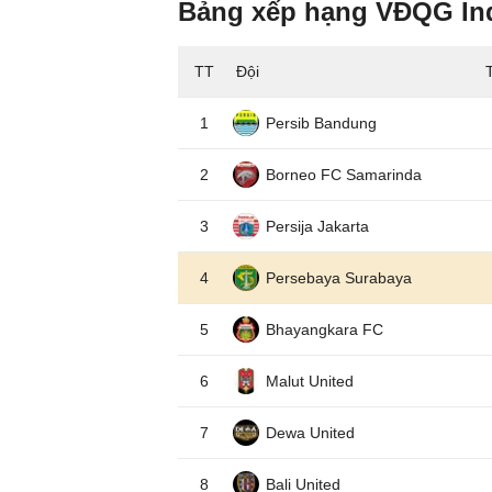
Bảng xếp hạng VĐQG In
TT
Đội
1
Persib Bandung
2
Borneo FC Samarinda
3
Persija Jakarta
4
Persebaya Surabaya
5
Bhayangkara FC
6
Malut United
7
Dewa United
8
Bali United