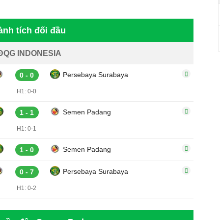
ành tích đối đầu
ĐQG INDONESIA
Persebaya Surabaya
0 - 0
H1: 0-0
Semen Padang
1 - 1
H1: 0-1
Semen Padang
1 - 0
Persebaya Surabaya
0 - 7
H1: 0-2