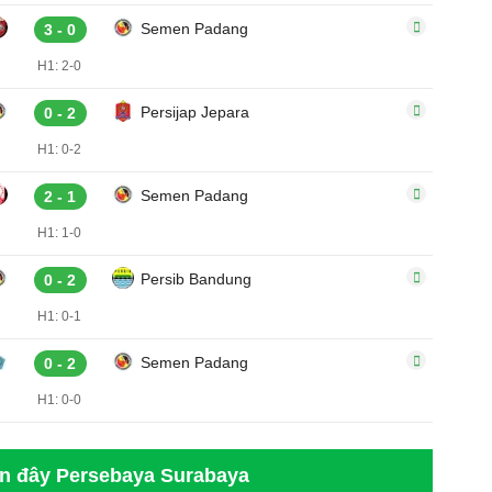
Semen Padang
3 - 0
H1: 2-0
Persijap Jepara
0 - 2
H1: 0-2
Semen Padang
2 - 1
H1: 1-0
Persib Bandung
0 - 2
H1: 0-1
Semen Padang
0 - 2
H1: 0-0
ần đây Persebaya Surabaya