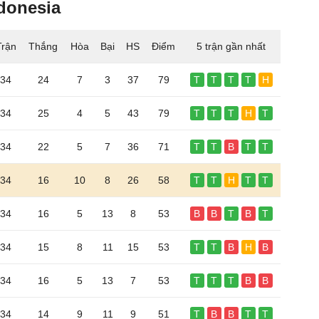
donesia
Trận
Thắng
Hòa
Bại
HS
Điểm
5 trận gần nhất
34
24
7
3
37
79
T
T
T
T
H
34
25
4
5
43
79
T
T
T
H
T
34
22
5
7
36
71
T
T
B
T
T
34
16
10
8
26
58
T
T
H
T
T
34
16
5
13
8
53
B
B
T
B
T
34
15
8
11
15
53
T
T
B
H
B
34
16
5
13
7
53
T
T
T
B
B
34
14
9
11
9
51
T
B
B
T
T