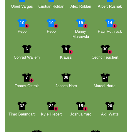
Obed Vargas
Cristian Roldan
Alex Roldan
Albert Rusnak
10
10
19
14
Pepo
Pepo
Danny
Paul Rothrock
Musovski
6
9
36
Conrad Wallem
Klauss
Cedric Teuchert
7
38
17
Tomas Ostrak
Jannes Horn
Marcel Hartel
32
22
15
20
Timo Baumgartl
Kyle Hiebert
Joshua Yaro
Akil Watts