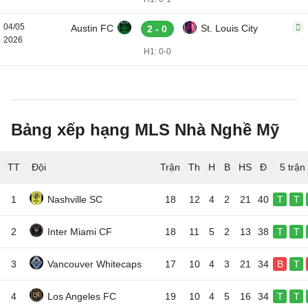
04/05
Austin FC
St. Louis City
2 - 0
2026
H1: 0-0
Bảng xếp hạng MLS Nhà Nghề Mỹ
TT
Đội
5 trận
1
Nashville SC
18
12
4
2
21
40
T
T
2
Inter Miami CF
18
11
5
2
13
38
T
T
3
Vancouver Whitecaps
17
10
4
3
21
34
B
T
4
Los Angeles FC
19
10
4
5
16
34
T
T