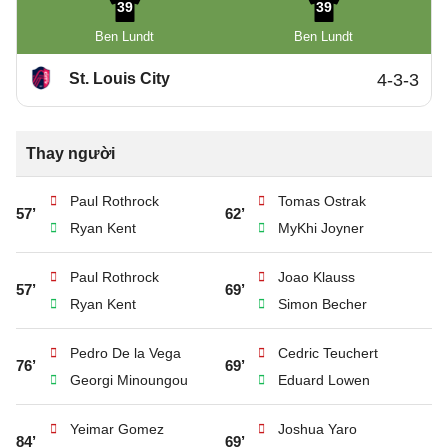
39
39
Ben Lundt
Ben Lundt
St. Louis City
4-3-3
Thay người
Paul Rothrock
Tomas Ostrak
57’
62’
Ryan Kent
MyKhi Joyner
Paul Rothrock
Joao Klauss
57’
69’
Ryan Kent
Simon Becher
Pedro De la Vega
Cedric Teuchert
76’
69’
Georgi Minoungou
Eduard Lowen
Yeimar Gomez
Joshua Yaro
84’
69’