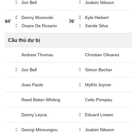
Jon Bell
Joakim Nilsson
Danny Musovski
Kyle Hiebert
84’
76’
Osaze De Rosario
Xande Silva
Cầu thủ dự bị
Andrew Thomas
Christian Olivares
Jon Bell
Simon Becher
Joao Paulo
MyKhi Joyner
Reed Baker-Whiting
Celio Pompeu
Danny Leyva
Eduard Lowen
Georgi Minoungou
Joakim Nilsson