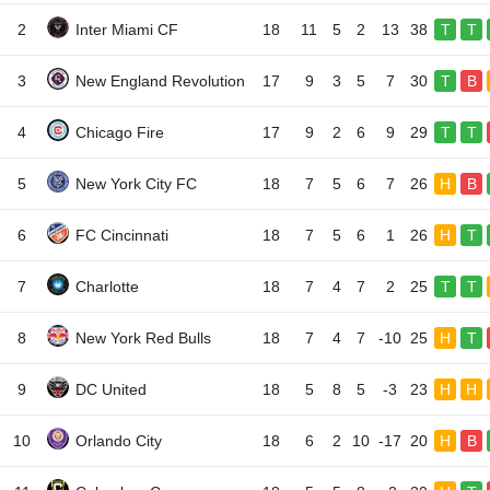
2
Inter Miami CF
18
11
5
2
13
38
T
T
3
New England Revolution
17
9
3
5
7
30
T
B
4
Chicago Fire
17
9
2
6
9
29
T
T
5
New York City FC
18
7
5
6
7
26
H
B
6
FC Cincinnati
18
7
5
6
1
26
H
T
7
Charlotte
18
7
4
7
2
25
T
T
8
New York Red Bulls
18
7
4
7
-10
25
H
T
9
DC United
18
5
8
5
-3
23
H
H
10
Orlando City
18
6
2
10
-17
20
H
B