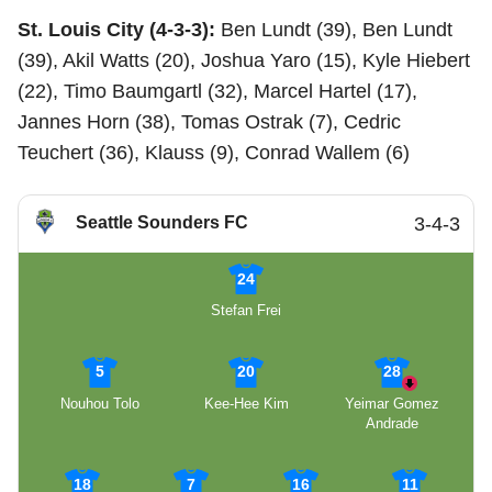
St. Louis City (4-3-3):
Ben Lundt (39), Ben Lundt
(39), Akil Watts (20), Joshua Yaro (15), Kyle Hiebert
(22), Timo Baumgartl (32), Marcel Hartel (17),
Jannes Horn (38), Tomas Ostrak (7), Cedric
Teuchert (36), Klauss (9), Conrad Wallem (6)
Seattle Sounders FC
3-4-3
24
Stefan Frei
5
20
28
Nouhou Tolo
Kee-Hee Kim
Yeimar Gomez
Andrade
18
7
16
11