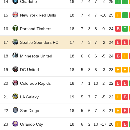
14
Charlotte
18
7
4
7
2
25
T
T
15
New York Red Bulls
18
7
4
7
-10
25
H
T
16
Portland Timbers
18
7
3
8
0
24
B
T
17
Seattle Sounders FC
17
7
3
7
-2
24
B
B
18
Minnesota United
18
6
6
6
-5
24
B
H
19
DC United
18
5
8
5
-3
23
H
H
20
Colorado Rapids
18
7
1
10
2
22
B
B
21
LA Galaxy
19
5
7
7
-5
22
H
B
22
San Diego
18
5
6
7
3
21
H
B
23
Orlando City
18
6
2
10
-17
20
H
B