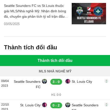
Seattle Sounders FC vs St.Louis thuộc
giải MLS/Nhà nghề Mỹ: Nhận định bóng
đá, chuyên gia phân tích tỷ số trận đấu,
thông tin dự đoán kết quả chi tiết.
03/05/2025
Thành tích đối đầu
Thành tích đối đầu
MLS NHÀ NGHỀ MỸ
09/04
Seattle Sounders
St. Louis City
3 - 0
2023
FC
H1: 0-0
22/10
St. Louis City
Seattle Sounders
0 - 2
2023