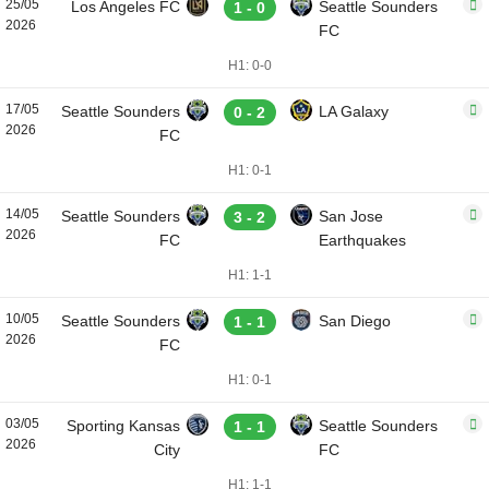
25/05
Los Angeles FC
Seattle Sounders
1 - 0
2026
FC
H1: 0-0
17/05
Seattle Sounders
LA Galaxy
0 - 2
2026
FC
H1: 0-1
14/05
Seattle Sounders
San Jose
3 - 2
2026
FC
Earthquakes
H1: 1-1
10/05
Seattle Sounders
San Diego
1 - 1
2026
FC
H1: 0-1
03/05
Sporting Kansas
Seattle Sounders
1 - 1
2026
City
FC
H1: 1-1