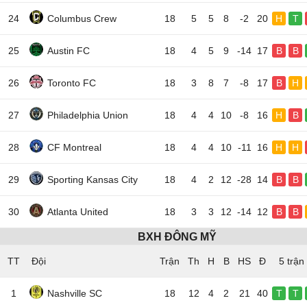
24
Columbus Crew
18
5
5
8
-2
20
H
T
25
Austin FC
18
4
5
9
-14
17
B
B
26
Toronto FC
18
3
8
7
-8
17
B
H
27
Philadelphia Union
18
4
4
10
-8
16
H
B
28
CF Montreal
18
4
4
10
-11
16
H
H
29
Sporting Kansas City
18
4
2
12
-28
14
B
B
30
Atlanta United
18
3
3
12
-14
12
B
B
BXH ĐÔNG MỸ
TT
Đội
5 trận
1
Nashville SC
18
12
4
2
21
40
T
T