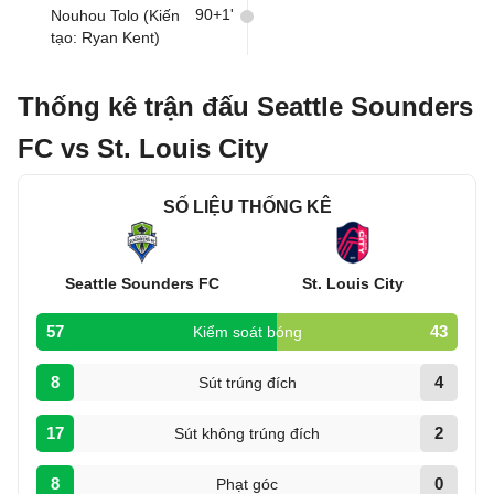
90+1'
Nouhou Tolo (Kiến
tạo: Ryan Kent)
Thống kê trận đấu Seattle Sounders
FC vs St. Louis City
SỐ LIỆU THỐNG KÊ
Seattle Sounders FC
St. Louis City
57
43
Kiểm soát bóng
8
4
Sút trúng đích
17
2
Sút không trúng đích
8
0
Phạt góc