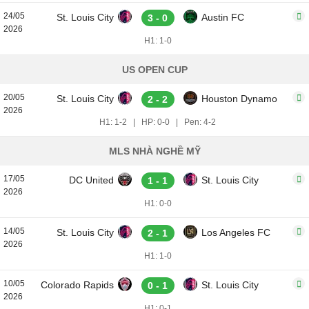
24/05
St. Louis City
Austin FC
3 - 0
2026
H1: 1-0
US OPEN CUP
20/05
St. Louis City
Houston Dynamo
2 - 2
2026
H1: 1-2
|
HP: 0-0
|
Pen: 4-2
MLS NHÀ NGHỀ MỸ
17/05
DC United
St. Louis City
1 - 1
2026
H1: 0-0
14/05
St. Louis City
Los Angeles FC
2 - 1
2026
H1: 1-0
10/05
Colorado Rapids
St. Louis City
0 - 1
2026
H1: 0-1