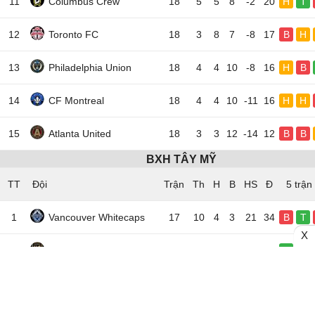
11
Columbus Crew
18
5
5
8
-2
20
H
T
12
Toronto FC
18
3
8
7
-8
17
B
H
13
Philadelphia Union
18
4
4
10
-8
16
H
B
14
CF Montreal
18
4
4
10
-11
16
H
H
15
Atlanta United
18
3
3
12
-14
12
B
B
BXH TÂY MỸ
TT
Đội
5 trận
1
Vancouver Whitecaps
17
10
4
3
21
34
B
T
X
2
Los Angeles FC
19
10
4
5
16
34
T
T
3
San Jose Earthquakes
18
10
3
5
13
33
B
T