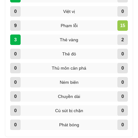
0
0
Việt vị
9
15
Phạm lỗi
3
2
Thẻ vàng
0
0
Thẻ đỏ
0
0
Thủ môn cản phá
0
0
Ném biên
0
0
Chuyền dài
0
0
Cú sút bị chặn
0
0
Phát bóng