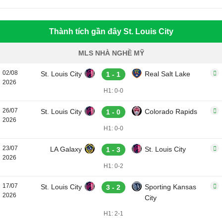
Thành tích gần đây St. Louis City
MLS NHÀ NGHỀ MỸ
02/08
St. Louis City
Real Salt Lake
1 - 1
2026
H1: 0-0
26/07
St. Louis City
Colorado Rapids
1 - 0
2026
H1: 0-0
23/07
LA Galaxy
St. Louis City
1 - 3
2026
H1: 0-2
17/07
St. Louis City
Sporting Kansas
3 - 2
2026
City
H1: 2-1