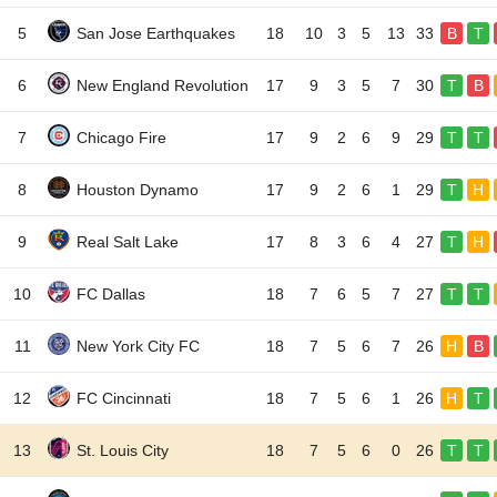
5
San Jose Earthquakes
18
10
3
5
13
33
B
T
6
New England Revolution
17
9
3
5
7
30
T
B
7
Chicago Fire
17
9
2
6
9
29
T
T
8
Houston Dynamo
17
9
2
6
1
29
T
H
9
Real Salt Lake
17
8
3
6
4
27
T
H
10
FC Dallas
18
7
6
5
7
27
T
T
11
New York City FC
18
7
5
6
7
26
H
B
12
FC Cincinnati
18
7
5
6
1
26
H
T
13
St. Louis City
18
7
5
6
0
26
T
T