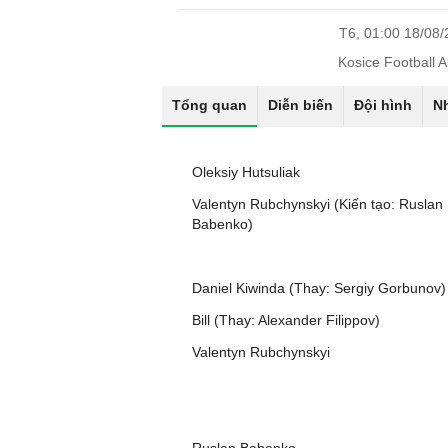
T6, 01:00 18/08
Kosice Football 
Tổng quan
Diễn biến
Đội hình
N
Oleksiy Hutsuliak
Valentyn Rubchynskyi (Kiến tạo: Ruslan
Babenko)
Daniel Kiwinda (Thay: Sergiy Gorbunov)
Bill (Thay: Alexander Filippov)
Valentyn Rubchynskyi