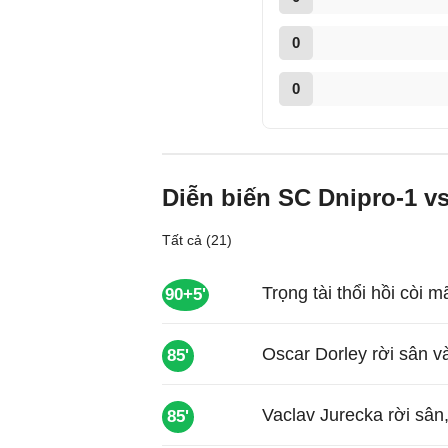
0
0
Diễn biến SC Dnipro-1 vs
Tất cả (21)
Trọng tài thổi hồi còi 
90+5'
Oscar Dorley rời sân 
85'
Vaclav Jurecka rời sân
85'