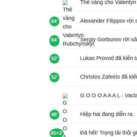
Thẻ vàng cho Valentyn
Alexander Filippov rời 
64'
Sergiy Gorbunov rời s
64'
70'
Lukas Provod đã kiến t
52'
Christos Zafeiris đã ki
52'
G O O O A A A L - Vacl
Hiệp hai đang diễn ra.
46'
Đã hết! Trọng tài thổi 
45+2'