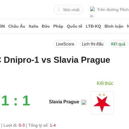
Trên đường Pitch
Mới nhất
BN
Châu Âu
Italia
Đức
Pháp
Quốc tế
LTĐ-KQ
Bình luận
LiveScore
Lịch thi đấu
Kết quả
C Dnipro-1 vs Slavia Prague
3
Kết thúc
1 : 1
Slavia Prague
0
|
Lượt đi:
0-3
| Tổng tỷ số:
1-4