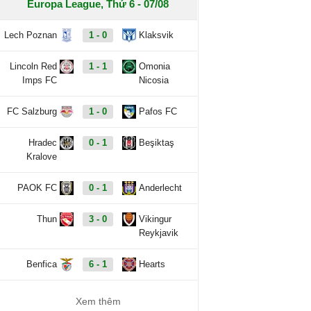
Europa League, Thứ 6 - 07/08
Lech Poznan
1 - 0
Klaksvik
Lincoln Red
1 - 1
Omonia
Imps FC
Nicosia
FC Salzburg
1 - 0
Pafos FC
Hradec
0 - 1
Beşiktaş
Kralove
PAOK FC
0 - 1
Anderlecht
Thun
3 - 0
Vikingur
Reykjavik
Benfica
6 - 1
Hearts
Xem thêm