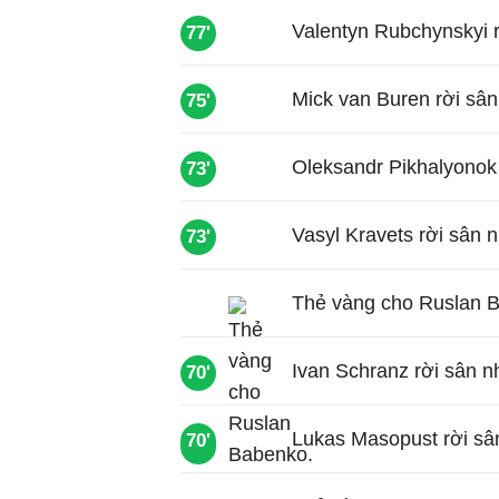
Valentyn Rubchynskyi r
77'
Mick van Buren rời sân
75'
Oleksandr Pikhalyonok 
73'
Vasyl Kravets rời sân
73'
Thẻ vàng cho Ruslan 
Ivan Schranz rời sân 
70'
Lukas Masopust rời sâ
70'
70'