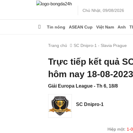
Chủ Nhật, 09/08/2026
Tin nóng
ASEAN Cup
Việt Nam
Anh
T
Trang chủ
SC Dnipro-1 - Slavia Prague
Trực tiếp kết quả S
hôm nay 18-08-202
Giải Europa League - Th 6, 18/8
SC Dnipro-1
Hiệp một:
1-