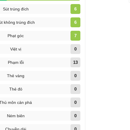
6
Sút trúng đích
6
út không trúng đích
7
Phạt góc
0
Việt vị
13
Phạm lỗi
0
Thẻ vàng
0
Thẻ đỏ
0
Thủ môn cản phá
0
Ném biên
0
Chuyền dài