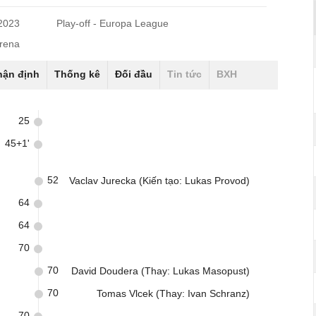
/2023
Play-off - Europa League
Arena
hận định
Thống kê
Đối đầu
Tin tức
BXH
25
45+1'
52
Vaclav Jurecka (Kiến tạo: Lukas Provod)
64
64
70
70
David Doudera (Thay: Lukas Masopust)
70
Tomas Vlcek (Thay: Ivan Schranz)
70