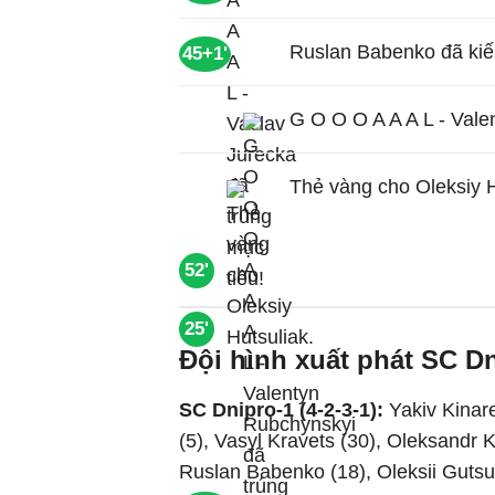
Ruslan Babenko đã kiế
45+1'
G O O O A A A L - Vale
Thẻ vàng cho Oleksiy H
52'
25'
Đội hình xuất phát SC Dn
SC Dnipro-1 (4-2-3-1):
Yakiv Kinar
(5), Vasyl Kravets (30), Oleksandr 
Ruslan Babenko (18), Oleksii Gutsul