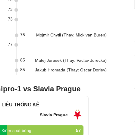
73
73
75
Mojmir Chytil (Thay: Mick van Buren)
77
85
Matej Jurasek (Thay: Vaclav Jurecka)
85
Jakub Hromada (Thay: Oscar Dorley)
ipro-1 vs Slavia Prague
 LIỆU THỐNG KÊ
Slavia Prague
57
Kiểm soát bóng