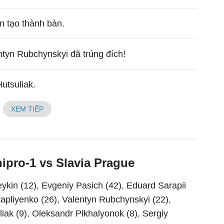
n tạo thành bàn.
ntyn Rubchynskyi đã trúng đích!
utsuliak.
XEM TIẾP
ipro-1 vs Slavia Prague
eykin (12), Evgeniy Pasich (42), Eduard Sarapii
Kapliyenko (26), Valentyn Rubchynskyi (22),
iak (9), Oleksandr Pikhalyonok (8), Sergiy