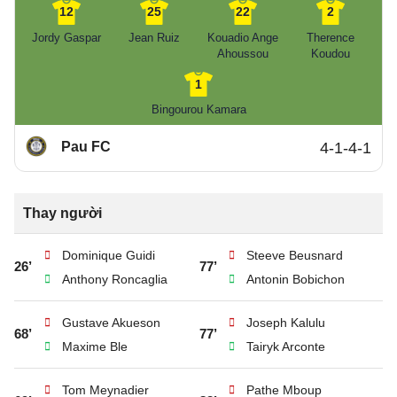
12
25
22
2
Jordy Gaspar
Jean Ruiz
Kouadio Ange
Therence
Ahoussou
Koudou
1
Bingourou Kamara
Pau FC
4-1-4-1
Thay người
Dominique Guidi
Steeve Beusnard
26’
77’
Anthony Roncaglia
Antonin Bobichon
Gustave Akueson
Joseph Kalulu
68’
77’
Maxime Ble
Tairyk Arconte
Tom Meynadier
Pathe Mboup