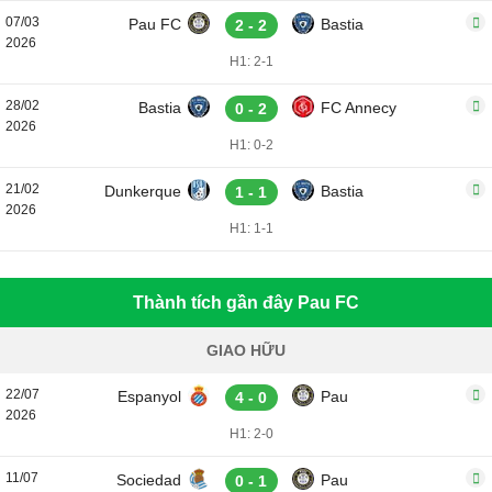
07/03
Pau FC
Bastia
2 - 2
2026
H1: 2-1
28/02
Bastia
FC Annecy
0 - 2
2026
H1: 0-2
21/02
Dunkerque
Bastia
1 - 1
2026
H1: 1-1
Thành tích gần đây Pau FC
GIAO HỮU
22/07
Espanyol
Pau
4 - 0
2026
H1: 2-0
11/07
Sociedad
Pau
0 - 1