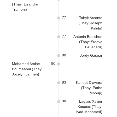
(Thay: Lisandru
Tramoni)
77
Tairyk Arconte
(Thay: Joseph
Kalulu)
77
Antonin Bobichon
(Thay: Steeve
Beusnard)
80
Jordy Gaspar
80
Mohamed Amine
Boumaaoui (Thay:
Jocelyn Janneh)
83
Kandet Diawara
(Thay: Pathe
Mboup)
90
Laglais Xavier
Kouassi (Thay:
Iyad Mohamed)