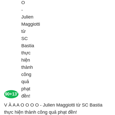
90+13'
V À A A O O O O - Julien Maggiotti từ SC Bastia
thực hiện thành công quả phạt đền!