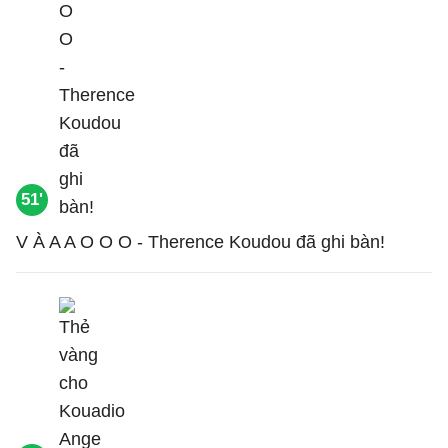
51'
V À A A O O O - Therence Koudou đã ghi bàn!