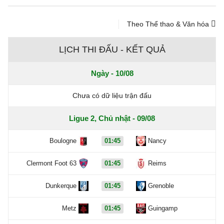
Theo Thể thao & Văn hóa
LỊCH THI ĐẤU - KẾT QUẢ
Ngày - 10/08
Chưa có dữ liệu trận đấu
Ligue 2, Chủ nhật - 09/08
Boulogne
01:45
Nancy
Clermont Foot 63
01:45
Reims
Dunkerque
01:45
Grenoble
Metz
01:45
Guingamp