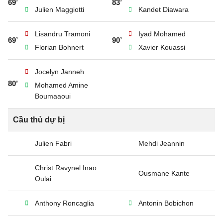
69’
83’
Julien Maggiotti
Kandet Diawara
Lisandru Tramoni
Iyad Mohamed
69’
90’
Florian Bohnert
Xavier Kouassi
Jocelyn Janneh
80’
Mohamed Amine
Boumaaoui
Cầu thủ dự bị
Julien Fabri
Mehdi Jeannin
Christ Ravynel Inao
Ousmane Kante
Oulai
Anthony Roncaglia
Antonin Bobichon