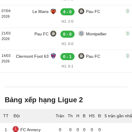
07/04
Le Mans
Pau FC
4 - 0
2026
H1: 2-0
21/03
Pau FC
Montpellier
0 - 0
2026
H1: 0-0
14/03
Clermont Foot 63
Pau FC
0 - 1
2026
H1: 0-1
Bảng xếp hạng Ligue 2
TT
Đội
5 trận gần nhấ
1
FC Annecy
0
0
0
0
0
0