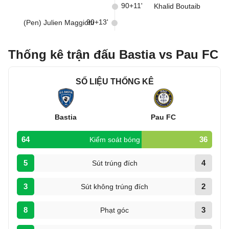
90+11'
Khalid Boutaib
90+13'
(Pen) Julien Maggiotti
Thống kê trận đấu Bastia vs Pau FC
SỐ LIỆU THỐNG KÊ
Bastia
Pau FC
64
36
Kiểm soát bóng
5
4
Sút trúng đích
3
2
Sút không trúng đích
8
3
Phạt góc