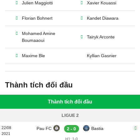
Julien Maggiotti
Xavier Kouassi
Florian Bohnert
Kandet Diawara
Mohamed Amine
Tairyk Arconte
Boumaaoui
Maxime Ble
Kyllian Gasnier
Thành tích đối đầu
Thành tích đối đầu
LIGUE 2
22/08
Pau FC
Bastia
2 - 0
2021
H1: 1-0