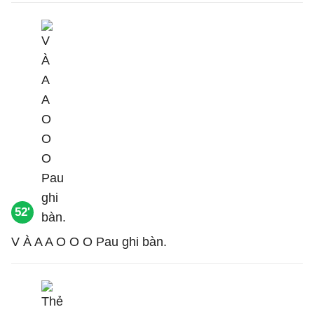
52'
V À A A O O O Pau ghi bàn.