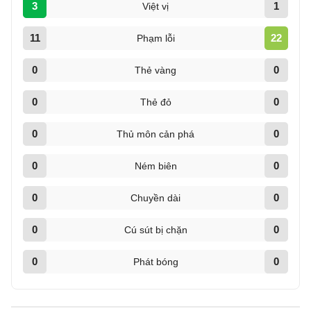
3
1
Việt vị
11
22
Phạm lỗi
0
0
Thẻ vàng
0
0
Thẻ đỏ
0
0
Thủ môn cản phá
0
0
Ném biên
0
0
Chuyền dài
0
0
Cú sút bị chặn
0
0
Phát bóng