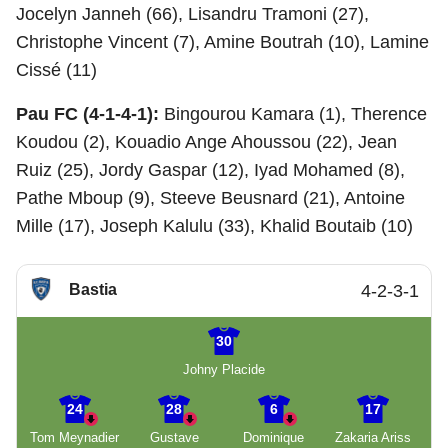
Jocelyn Janneh (66), Lisandru Tramoni (27),
Christophe Vincent (7), Amine Boutrah (10), Lamine
Cissé (11)
Pau FC (4-1-4-1):
Bingourou Kamara (1), Therence
Koudou (2), Kouadio Ange Ahoussou (22), Jean
Ruiz (25), Jordy Gaspar (12), Iyad Mohamed (8),
Pathe Mboup (9), Steeve Beusnard (21), Antoine
Mille (17), Joseph Kalulu (33), Khalid Boutaib (10)
Bastia
4-2-3-1
30
Johny Placide
24
28
6
17
Tom Meynadier
Gustave
Dominique
Zakaria Ariss