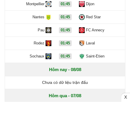
Montpellier
01:45
Dijon
Nantes
01:45
Red Star
Pau
01:45
FC Annecy
Rodez
01:45
Laval
Sochaux
01:45
Saint-Etien
Hôm nay - 08/08
Chưa có dữ liệu trận đấu
Hôm qua - 07/08
X
Chưa có dữ liệu trận đấu
Ngày - 06/08