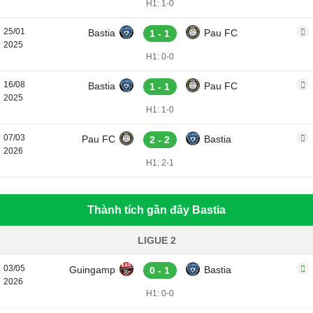
H1: 1-0
25/01
Bastia
Pau FC
1 - 1
2025
H1: 0-0
16/08
Bastia
Pau FC
1 - 1
2025
H1: 1-0
07/03
Pau FC
Bastia
2 - 2
2026
H1: 2-1
Thành tích gần đây Bastia
LIGUE 2
03/05
Guingamp
Bastia
0 - 1
2026
H1: 0-0