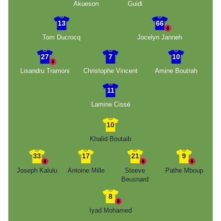
Akueson
Guidi
13
66
Tom Ducrocq
Jocelyn Janneh
27
7
10
Lisandru Tramoni
Christophe Vincent
Amine Boutrah
11
Lamine Cissé
10
Khalid Boutaib
33
17
21
9
Joseph Kalulu
Antoine Mille
Steeve
Pathe Mboup
Beusnard
8
Iyad Mohamed