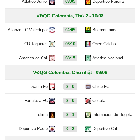
Atletico Junior
08:05
Deportivo Pereira
VĐQG Colombia, Thứ 2 - 10/08
Alianza FC Valledupar
04:05
Bucaramanga
CD Jaguares
06:10
Once Caldas
America de Cali
08:15
Atletico Nacional
VĐQG Colombia, Chủ nhật - 09/08
Santa Fe
2 - 0
Chico FC
Fortaleza FC
2 - 0
Cucuta
Tolima
2 - 1
Internacion de Bogota
Deportivo Pasto
0 - 2
Deportivo Cali