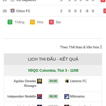
20
Chico FC
2
0
0
2
-9
0
T
Thắng
H
Hòa
B
Bại
Theo Thể thao & Văn hóa
LỊCH THI ĐẤU - KẾT QUẢ
VĐQG Colombia, Thứ 3 - 11/08
Aguilas Doradas
04:00
Llaneros FC
Rionegro
Independien Medellin
06:00
Millonarios