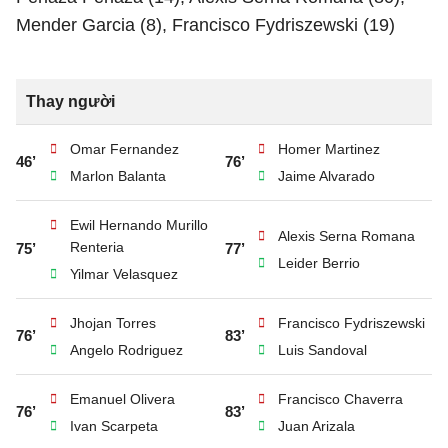
Mender Garcia (8), Francisco Fydriszewski (19)
Thay người
Omar Fernandez
Homer Martinez
46’
76’
Marlon Balanta
Jaime Alvarado
Ewil Hernando Murillo
Alexis Serna Romana
Renteria
75’
77’
Leider Berrio
Yilmar Velasquez
Jhojan Torres
Francisco Fydriszewski
76’
83’
Angelo Rodriguez
Luis Sandoval
Emanuel Olivera
Francisco Chaverra
76’
83’
Ivan Scarpeta
Juan Arizala