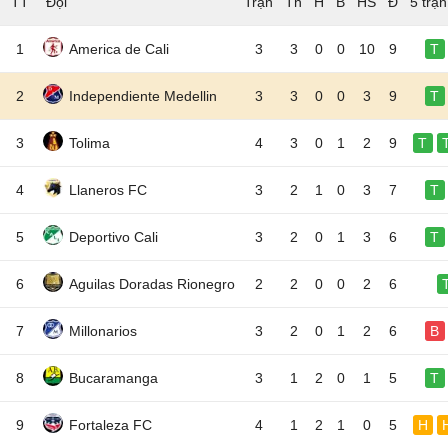
TT
Đội
5 trậ
1
America de Cali
3
3
0
0
10
9
T
2
Independiente Medellin
3
3
0
0
3
9
T
3
Tolima
4
3
0
1
2
9
T
4
Llaneros FC
3
2
1
0
3
7
T
5
Deportivo Cali
3
2
0
1
3
6
T
6
Aguilas Doradas Rionegro
2
2
0
0
2
6
7
Millonarios
3
2
0
1
2
6
B
8
Bucaramanga
3
1
2
0
1
5
T
9
Fortaleza FC
4
1
2
1
0
5
H