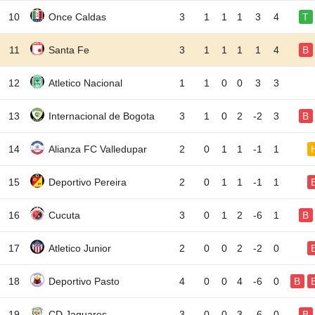
10
Once Caldas
3
1
1
1
3
4
T
11
Santa Fe
3
1
1
1
1
4
B
12
Atletico Nacional
1
1
0
0
3
3
13
Internacional de Bogota
3
1
0
2
-2
3
B
14
Alianza FC Valledupar
2
0
1
1
-1
1
15
Deportivo Pereira
2
0
1
1
-1
1
16
Cucuta
3
0
1
2
-6
1
B
17
Atletico Junior
2
0
0
2
-2
0
18
Deportivo Pasto
4
0
0
4
-6
0
B
19
CD Jaguares
3
0
0
3
-6
0
B