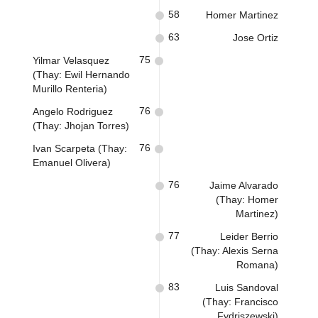
58
Homer Martinez
63
Jose Ortiz
75
Yilmar Velasquez
(Thay: Ewil Hernando
Murillo Renteria)
76
Angelo Rodriguez
(Thay: Jhojan Torres)
76
Ivan Scarpeta (Thay:
Emanuel Olivera)
76
Jaime Alvarado
(Thay: Homer
Martinez)
77
Leider Berrio
(Thay: Alexis Serna
Romana)
83
Luis Sandoval
(Thay: Francisco
Fydriszewski)