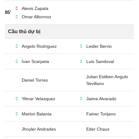
Alexis Zapata
85’
Omar Albornoz
Cầu thủ dự bị
Angelo Rodriguez
Leider Berrio
Ivan Scarpeta
Luis Sandoval
Julian Estiben Angulo
Daniel Torres
Sevillano
Yilmar Velasquez
Jaime Alvarado
Marlon Balanta
Fainer Torijano
Jhoyler Andrades
Eder Chaux