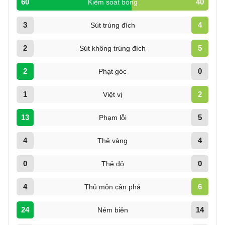
60
40
Kiểm soát bóng
3
4
Sút trúng đích
2
5
Sút không trúng đích
2
0
Phạt góc
1
2
Việt vị
13
5
Phạm lỗi
4
4
Thẻ vàng
0
0
Thẻ đỏ
4
6
Thủ môn cản phá
24
14
Ném biên