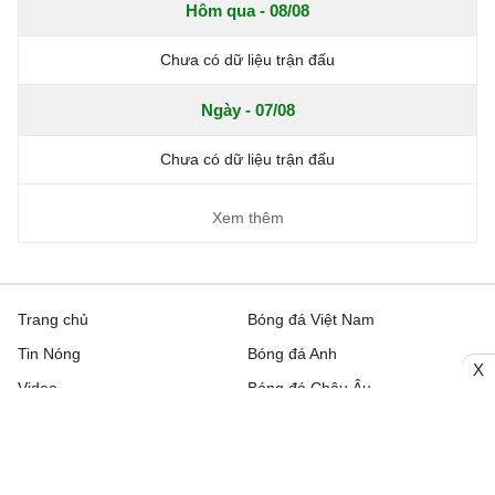
Hôm qua - 08/08
Chưa có dữ liệu trận đấu
Ngày - 07/08
Chưa có dữ liệu trận đấu
Xem thêm
Trang chủ
Bóng đá Việt Nam
Tin Nóng
Bóng đá Anh
X
Video
Bóng đá Châu Âu
Trên đường Pitch
Bóng đá TBN
Trực tiếp
Bóng đá Italia
Bình luận
Lịch thi đấu bóng đá hôm nay