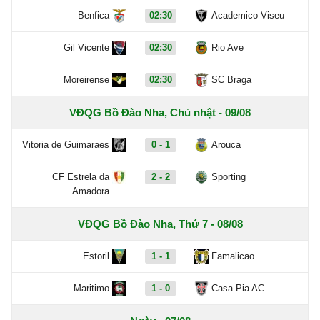
Benfica
02:30
Academico Viseu
Gil Vicente
02:30
Rio Ave
Moreirense
02:30
SC Braga
VĐQG Bồ Đào Nha, Chủ nhật - 09/08
Vitoria de Guimaraes
0 - 1
Arouca
CF Estrela da
2 - 2
Sporting
Amadora
VĐQG Bồ Đào Nha, Thứ 7 - 08/08
Estoril
1 - 1
Famalicao
Maritimo
1 - 0
Casa Pia AC