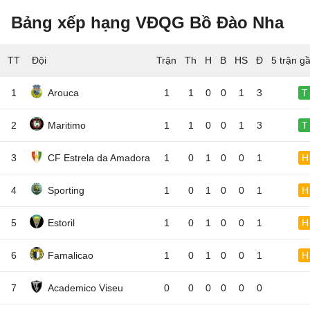
Bảng xếp hạng VĐQG Bồ Đào Nha
TT
Đội
5 trận g
1
Arouca
1
1
0
0
1
3
T
2
Maritimo
1
1
0
0
1
3
T
3
CF Estrela da Amadora
1
0
1
0
0
1
H
4
Sporting
1
0
1
0
0
1
H
5
Estoril
1
0
1
0
0
1
H
6
Famalicao
1
0
1
0
0
1
H
7
Academico Viseu
0
0
0
0
0
0