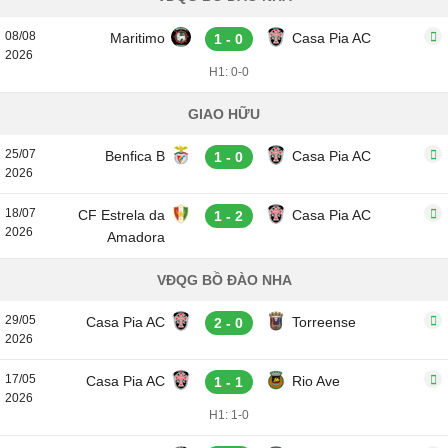
08/08
Maritimo
Casa Pia AC
1 - 0
2026
H1: 0-0
GIAO HỮU
25/07
Benfica B
Casa Pia AC
1 - 0
2026
18/07
CF Estrela da
Casa Pia AC
1 - 2
2026
Amadora
VĐQG BỒ ĐÀO NHA
29/05
Casa Pia AC
Torreense
2 - 0
2026
17/05
Casa Pia AC
Rio Ave
1 - 1
2026
H1: 1-0