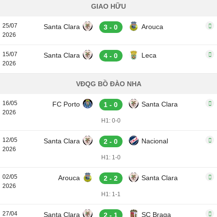
GIAO HỮU
25/07
Santa Clara
Arouca
3 - 0
2026
15/07
Santa Clara
Leca
4 - 0
2026
VĐQG BỒ ĐÀO NHA
16/05
FC Porto
Santa Clara
1 - 0
2026
H1: 0-0
12/05
Santa Clara
Nacional
2 - 0
2026
H1: 1-0
02/05
Arouca
Santa Clara
2 - 2
2026
H1: 1-1
27/04
Santa Clara
SC Braga
2 - 1