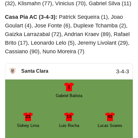
(32), Klismahn (77), Vinicius (70), Gabriel Silva (11)
Casa Pia AC (3-4-3):
Patrick Sequeira (1), Joao
Goulart (4), Jose Fonte (6), Duplexe Tchamba (2),
Gaizka Larrazabal (72), Andrian Kraev (89), Rafael
Brito (17), Leonardo Lelo (5), Jeremy Livolant (29),
Cassiano (90), Nuno Moreira (7)
Santa Clara
3-4-3
1
Gabriel Batista
23
13
42
Sidney Lima
Luis Rocha
Lucas Soares