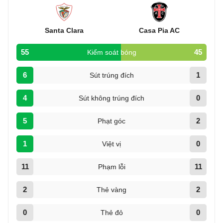
Santa Clara
Casa Pia AC
55
45
Kiểm soát bóng
6
1
Sút trúng đích
4
0
Sút không trúng đích
5
2
Phạt góc
1
0
Việt vị
11
11
Phạm lỗi
2
2
Thẻ vàng
0
0
Thẻ đỏ