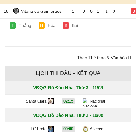
18
Vitoria de Guimaraes
1
0
0
1
-1
0
B
T
Thắng
H
Hòa
B
Bại
Theo Thể thao & Văn hóa
LỊCH THI ĐẤU - KẾT QUẢ
VĐQG Bồ Đào Nha, Thứ 3 - 11/08
Santa Clara
02:15
Nacional
VĐQG Bồ Đào Nha, Thứ 2 - 10/08
FC Porto
00:00
Alverca