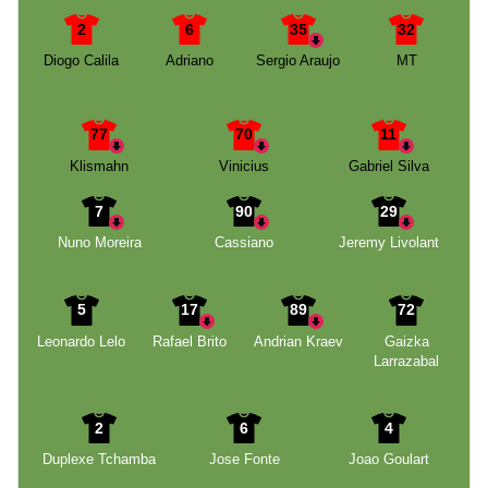
2
6
35
32
Diogo Calila
Adriano
Sergio Araujo
MT
77
70
11
Klismahn
Vinicius
Gabriel Silva
7
90
29
Nuno Moreira
Cassiano
Jeremy Livolant
5
17
89
72
Leonardo Lelo
Rafael Brito
Andrian Kraev
Gaizka
Larrazabal
2
6
4
Duplexe Tchamba
Jose Fonte
Joao Goulart