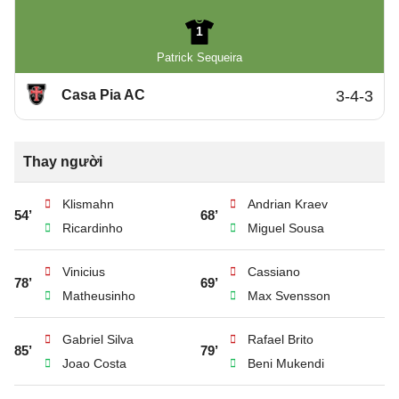
1
Patrick Sequeira
Casa Pia AC
3-4-3
Thay người
Klismahn
Andrian Kraev
54’
68’
Ricardinho
Miguel Sousa
Vinicius
Cassiano
78’
69’
Matheusinho
Max Svensson
Gabriel Silva
Rafael Brito
85’
79’
Joao Costa
Beni Mukendi