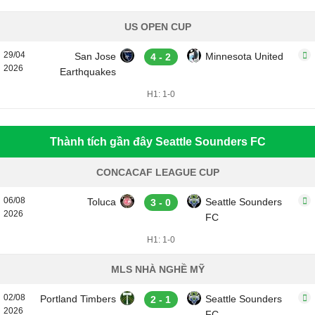
US OPEN CUP
29/04
San Jose
Minnesota United
4 - 2
2026
Earthquakes
H1: 1-0
Thành tích gần đây Seattle Sounders FC
CONCACAF LEAGUE CUP
06/08
Toluca
Seattle Sounders
3 - 0
2026
FC
H1: 1-0
MLS NHÀ NGHỀ MỸ
02/08
Portland Timbers
Seattle Sounders
2 - 1
2026
FC