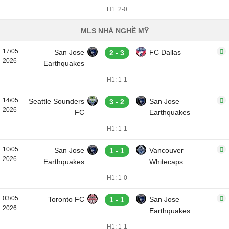
H1: 2-0
MLS NHÀ NGHỀ MỸ
17/05
San Jose
FC Dallas
2 - 3
2026
Earthquakes
H1: 1-1
14/05
Seattle Sounders
San Jose
3 - 2
2026
FC
Earthquakes
H1: 1-1
10/05
San Jose
Vancouver
1 - 1
2026
Earthquakes
Whitecaps
H1: 1-0
03/05
Toronto FC
San Jose
1 - 1
2026
Earthquakes
H1: 1-1