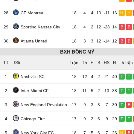
28
CF Montreal
18
4
4
10
-11
16
H
H
29
Sporting Kansas City
18
4
2
12
-28
14
B
B
30
Atlanta United
18
3
3
12
-14
12
B
B
BXH ĐÔNG MỸ
TT
Đội
5 trận
1
Nashville SC
18
12
4
2
21
40
T
T
2
Inter Miami CF
18
11
5
2
13
38
T
T
3
New England Revolution
17
9
3
5
7
30
T
B
4
Chicago Fire
17
9
2
6
9
29
T
T
5
New York City FC
18
7
5
6
7
26
H
B