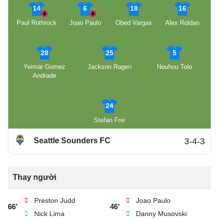
14
6
18
16
Paul Rothrock
Joao Paulo
Obed Vargas
Alex Roldan
28
25
5
Yeimar Gomez
Jackson Ragen
Nouhou Tolo
Andrade
24
Stefan Frei
Seattle Sounders FC
3-4-3
Thay người
Preston Judd
Joao Paulo
66’
46’
Nick Lima
Danny Musovski