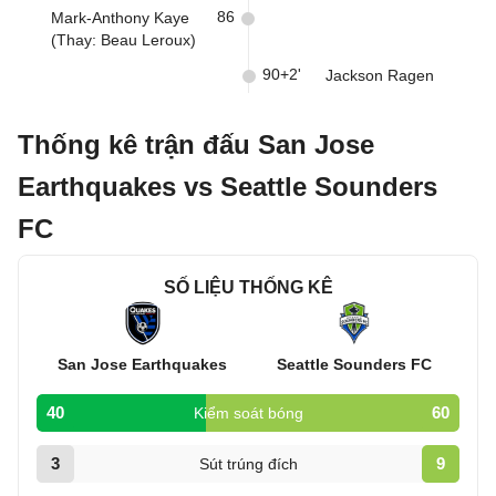
86
Mark-Anthony Kaye
(Thay: Beau Leroux)
90+2'
Jackson Ragen
Thống kê trận đấu San Jose
Earthquakes vs Seattle Sounders
FC
SỐ LIỆU THỐNG KÊ
San Jose Earthquakes
Seattle Sounders FC
40
60
Kiểm soát bóng
3
9
Sút trúng đích