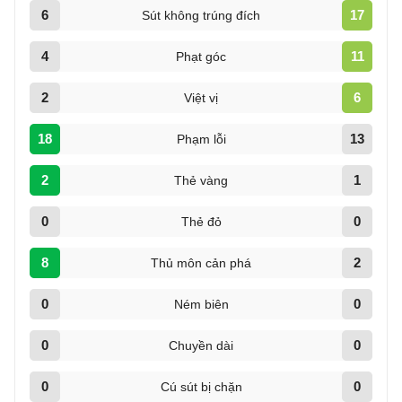
6
17
Sút không trúng đích
4
11
Phạt góc
2
6
Việt vị
18
13
Phạm lỗi
2
1
Thẻ vàng
0
0
Thẻ đỏ
8
2
Thủ môn cản phá
0
0
Ném biên
0
0
Chuyền dài
0
0
Cú sút bị chặn