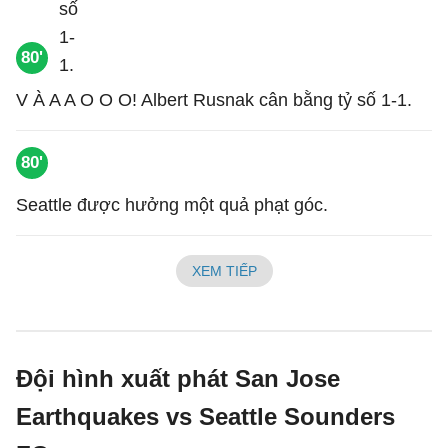
80'
V À A A O O O! Albert Rusnak cân bằng tỷ số 1-1.
80'
Seattle được hưởng một quả phạt góc.
XEM TIẾP
Đội hình xuất phát San Jose
Earthquakes vs Seattle Sounders