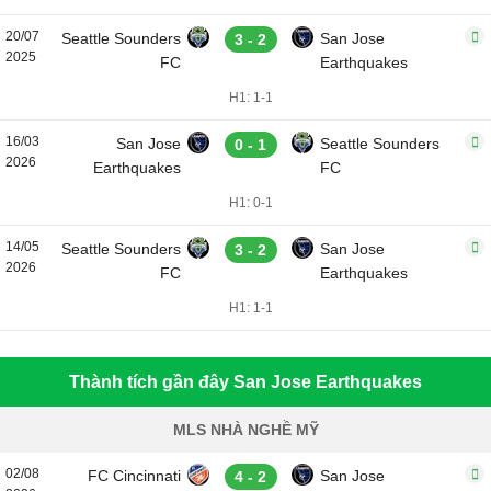
20/07
Seattle Sounders
San Jose
3 - 2
2025
FC
Earthquakes
H1: 1-1
16/03
San Jose
Seattle Sounders
0 - 1
2026
Earthquakes
FC
H1: 0-1
14/05
Seattle Sounders
San Jose
3 - 2
2026
FC
Earthquakes
H1: 1-1
Thành tích gần đây San Jose Earthquakes
MLS NHÀ NGHỀ MỸ
02/08
FC Cincinnati
San Jose
4 - 2