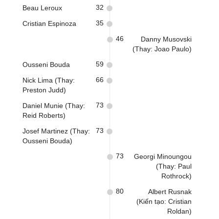
32
Beau Leroux
35
Cristian Espinoza
46
Danny Musovski
(Thay: Joao Paulo)
59
Ousseni Bouda
66
Nick Lima (Thay:
Preston Judd)
73
Daniel Munie (Thay:
Reid Roberts)
73
Josef Martinez (Thay:
Ousseni Bouda)
73
Georgi Minoungou
(Thay: Paul
Rothrock)
80
Albert Rusnak
(Kiến tạo: Cristian
Roldan)