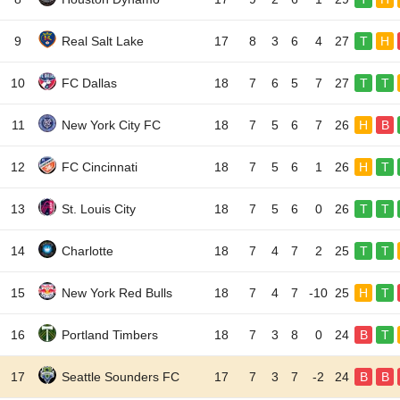
9
Real Salt Lake
17
8
3
6
4
27
T
H
10
FC Dallas
18
7
6
5
7
27
T
T
11
New York City FC
18
7
5
6
7
26
H
B
12
FC Cincinnati
18
7
5
6
1
26
H
T
13
St. Louis City
18
7
5
6
0
26
T
T
14
Charlotte
18
7
4
7
2
25
T
T
15
New York Red Bulls
18
7
4
7
-10
25
H
T
16
Portland Timbers
18
7
3
8
0
24
B
T
17
Seattle Sounders FC
17
7
3
7
-2
24
B
B