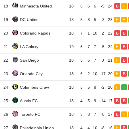
18
Minnesota United
18
6
6
6
-5
24
B
H
19
DC United
18
5
8
5
-3
23
H
H
20
Colorado Rapids
18
7
1
10
2
22
B
B
21
LA Galaxy
19
5
7
7
-5
22
H
B
22
San Diego
18
5
6
7
3
21
H
B
23
Orlando City
18
6
2
10
-17
20
H
B
24
Columbus Crew
18
5
5
8
-2
20
H
T
25
Austin FC
18
4
5
9
-14
17
B
B
26
Toronto FC
18
3
8
7
-8
17
B
H
27
Philadelphia Union
18
4
4
10
-8
16
H
B