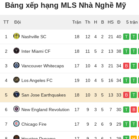
Bảng xếp hạng MLS Nhà Nghề Mỹ
TT
Đội
5 trận
1
Nashville SC
18
12
4
2
21
40
T
T
2
Inter Miami CF
18
11
5
2
13
38
T
T
3
Vancouver Whitecaps
17
10
4
3
21
34
B
T
4
Los Angeles FC
19
10
4
5
16
34
T
T
5
San Jose Earthquakes
18
10
3
5
13
33
B
T
6
New England Revolution
17
9
3
5
7
30
T
B
7
Chicago Fire
17
9
2
6
9
29
T
T
8
Houston Dynamo
17
9
2
6
1
29
T
H