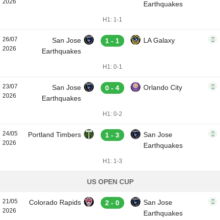
2026
Earthquakes
H1: 1-1
26/07
San Jose
LA Galaxy
1 - 1
2026
Earthquakes
H1: 0-1
23/07
San Jose
Orlando City
0 - 4
2026
Earthquakes
H1: 0-2
24/05
Portland Timbers
San Jose
1 - 3
2026
Earthquakes
H1: 1-3
US OPEN CUP
21/05
Colorado Rapids
San Jose
2 - 0
2026
Earthquakes