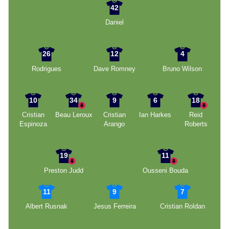
42
Daniel
26
12
4
Rodrigues
Dave Romney
Bruno Wilson
10
34
9
6
18
Cristian
Beau Leroux
Cristian
Ian Harkes
Reid
Espinoza
Arango
Roberts
19
11
Preston Judd
Ousseni Bouda
11
9
7
Albert Rusnak
Jesus Ferreira
Cristian Roldan