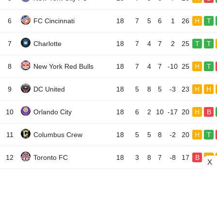
6
FC Cincinnati
18
7
5
6
1
26
H
T
7
Charlotte
18
7
4
7
2
25
T
T
8
New York Red Bulls
18
7
4
7
-10
25
H
T
9
DC United
18
5
8
5
-3
23
H
H
10
Orlando City
18
6
2
10
-17
20
H
B
11
Columbus Crew
18
5
5
8
-2
20
H
T
12
Toronto FC
18
3
8
7
-8
17
B
H
X
13
Philadelphia Union
18
4
4
10
-8
16
H
B
14
CF Montreal
18
4
4
10
-11
16
H
H