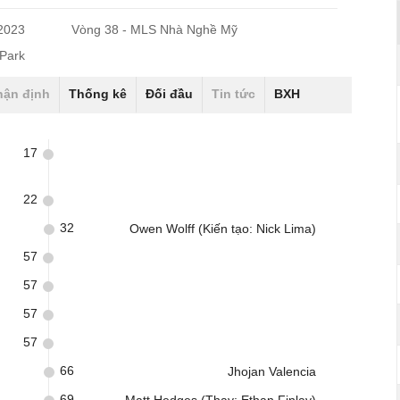
/2023
Vòng 38 - MLS Nhà Nghề Mỹ
 Park
hận định
Thống kê
Đối đầu
Tin tức
BXH
17
22
32
Owen Wolff (Kiến tạo: Nick Lima)
57
57
57
57
66
Jhojan Valencia
69