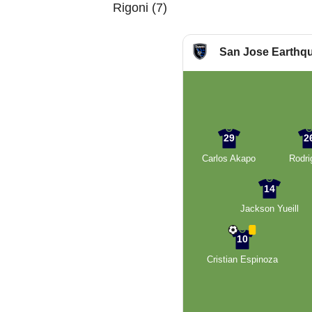
Rigoni (7)
San Jose Earthq
29
2
Carlos Akapo
Rodri
14
Jackson Yueill
10
Cristian Espinoza