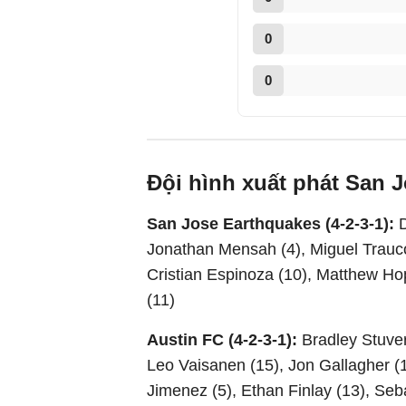
0
0
Đội hình xuất phát San 
San Jose Earthquakes (4-2-3-1):
D
Jonathan Mensah (4), Miguel Trauco 
Cristian Espinoza (10), Matthew Ho
(11)
Austin FC (4-2-3-1):
Bradley Stuver
Leo Vaisanen (15), Jon Gallagher (
Jimenez (5), Ethan Finlay (13), Seb