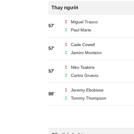
Thay người
Miguel Trauco
57’
Paul Marie
Cade Cowell
57’
Jamiro Monteiro
Niko Tsakiris
57’
Carlos Gruezo
Jeremy Ebobisse
88’
Tommy Thompson