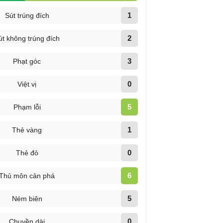
1
Sút trúng đích
2
út không trúng đích
3
Phạt góc
0
Việt vị
5
Phạm lỗi
1
Thẻ vàng
0
Thẻ đỏ
6
Thủ môn cản phá
5
Ném biên
0
Chuyền dài