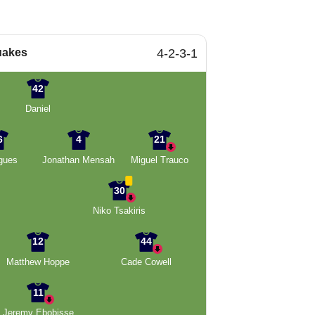
uakes
4-2-3-1
42
Daniel
6
4
21
gues
Jonathan Mensah
Miguel Trauco
30
Niko Tsakiris
12
44
Matthew Hoppe
Cade Cowell
11
Jeremy Ebobisse