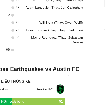
Matt Hedges (Thay: Ethan Finlay)
69
Adam Lundqvist (Thay: Jon Gallagher)
72
78
Will Bruin (Thay: Owen Wolff)
78
Daniel Pereira (Thay: Jhojan Valencia)
86
Memo Rodriguez (Thay: Sebastian
Driussi)
88
ose Earthquakes vs Austin FC
 LIỆU THỐNG KÊ
uakes
Austin FC
51
Kiểm soát bóng