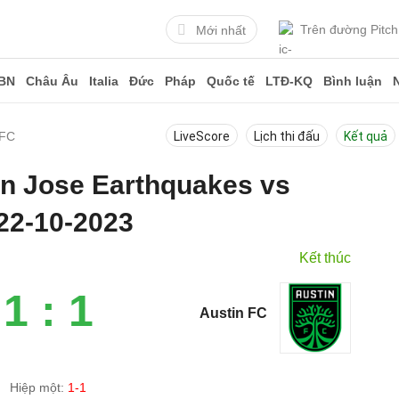
Trên đường Pitch
Mới nhất
BN
Châu Âu
Italia
Đức
Pháp
Quốc tế
LTĐ-KQ
Bình luận
 FC
LiveScore
Lịch thi đấu
Kết quả
an Jose Earthquakes vs
22-10-2023
Kết thúc
1 : 1
Austin FC
Hiệp một:
1-1