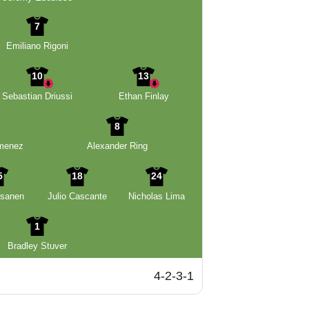
7
Emiliano Rigoni
10
13
Sebastian Driussi
Ethan Finlay
8
imenez
Alexander Ring
5
18
24
isanen
Julio Cascante
Nicholas Lima
1
Bradley Stuver
4-2-3-1