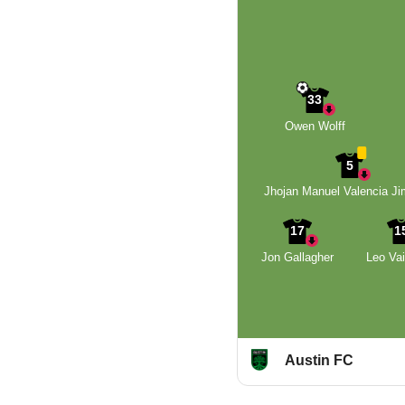
33
Owen Wolff
5
Jhojan Manuel Valencia J
17
1
Jon Gallagher
Leo Va
Austin FC