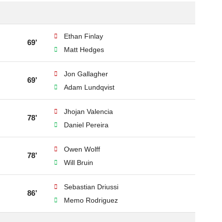
Ethan Finlay
69’
Matt Hedges
Jon Gallagher
69’
Adam Lundqvist
Jhojan Valencia
78’
Daniel Pereira
Owen Wolff
78’
Will Bruin
Sebastian Driussi
86’
Memo Rodriguez