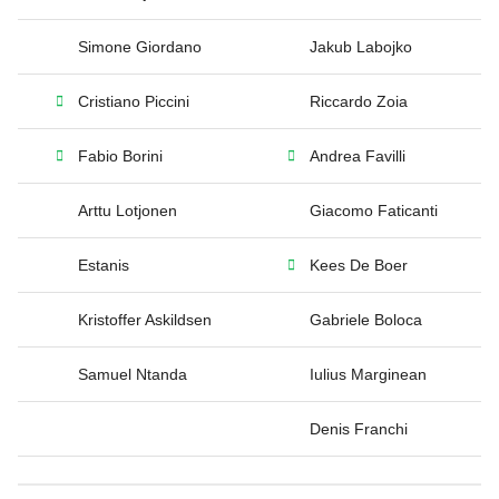
Simone Giordano
Jakub Labojko
Cristiano Piccini
Riccardo Zoia
Fabio Borini
Andrea Favilli
Arttu Lotjonen
Giacomo Faticanti
Estanis
Kees De Boer
Kristoffer Askildsen
Gabriele Boloca
Samuel Ntanda
Iulius Marginean
Denis Franchi