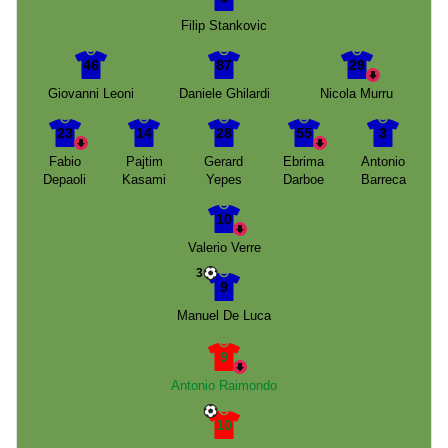
Filip Stankovic
46
87
29
Giovanni Leoni
Daniele Ghilardi
Nicola Murru
23
14
28
55
3
Fabio
Pajtim
Gerard
Ebrima
Antonio
Depaoli
Kasami
Yepes
Darboe
Barreca
10
Valerio Verre
3
9
Manuel De Luca
9
Antonio Raimondo
10