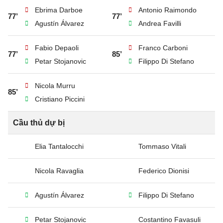
Ebrima Darboe
Antonio Raimondo
77’
77’
Agustín Álvarez
Andrea Favilli
Fabio Depaoli
Franco Carboni
77’
85’
Petar Stojanovic
Filippo Di Stefano
Nicola Murru
85’
Cristiano Piccini
Cầu thủ dự bị
Elia Tantalocchi
Tommaso Vitali
Nicola Ravaglia
Federico Dionisi
Agustín Álvarez
Filippo Di Stefano
Petar Stojanovic
Costantino Favasuli