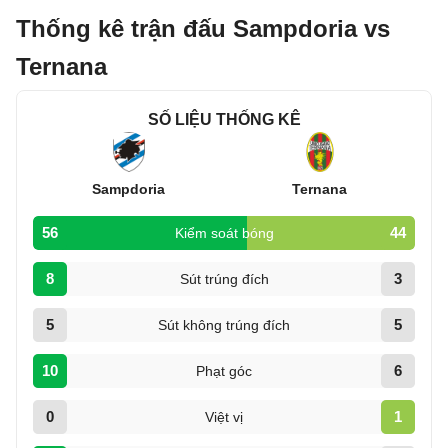
Thống kê trận đấu Sampdoria vs
Ternana
SỐ LIỆU THỐNG KÊ
Sampdoria
Ternana
56
44
Kiểm soát bóng
8
3
Sút trúng đích
5
5
Sút không trúng đích
10
6
Phạt góc
0
1
Việt vị