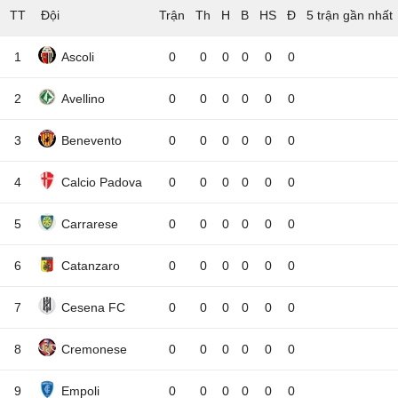
TT
Đội
5 trận gần nhất
1
Ascoli
0
0
0
0
0
0
2
Avellino
0
0
0
0
0
0
3
Benevento
0
0
0
0
0
0
4
Calcio Padova
0
0
0
0
0
0
5
Carrarese
0
0
0
0
0
0
6
Catanzaro
0
0
0
0
0
0
7
Cesena FC
0
0
0
0
0
0
8
Cremonese
0
0
0
0
0
0
9
Empoli
0
0
0
0
0
0