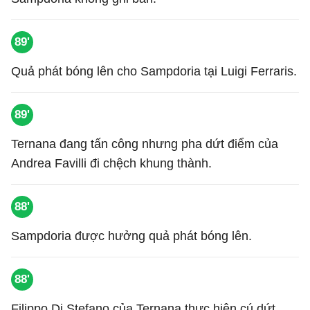
89'
Quả phát bóng lên cho Sampdoria tại Luigi Ferraris.
89'
Ternana đang tấn công nhưng pha dứt điểm của
Andrea Favilli đi chệch khung thành.
88'
Sampdoria được hưởng quả phát bóng lên.
88'
Filippo Di Stefano của Ternana thực hiện cú dứt