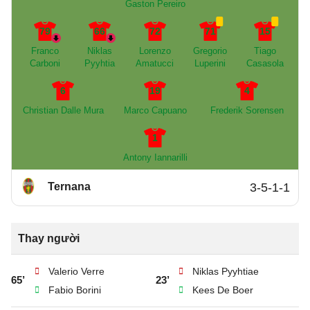
Gaston Pereiro
79
66
72
71
15
Franco
Niklas
Lorenzo
Gregorio
Tiago
Carboni
Pyyhtia
Amatucci
Luperini
Casasola
6
19
4
Christian Dalle Mura
Marco Capuano
Frederik Sorensen
1
Antony Iannarilli
Ternana
3-5-1-1
Thay người
Valerio Verre
Niklas Pyyhtiae
65’
23’
Fabio Borini
Kees De Boer