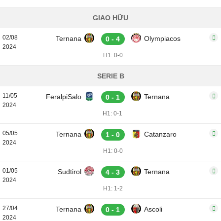
GIAO HỮU
02/08
Ternana
Olympiacos
0 - 4
2024
H1: 0-0
SERIE B
11/05
FeralpiSalo
Ternana
0 - 1
2024
H1: 0-1
05/05
Ternana
Catanzaro
1 - 0
2024
H1: 0-0
01/05
Sudtirol
Ternana
4 - 3
2024
H1: 1-2
27/04
Ternana
Ascoli
0 - 1
2024