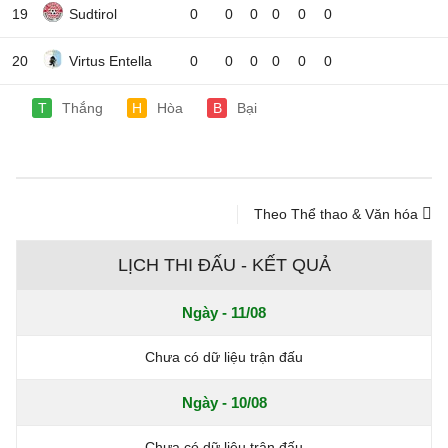
19
Sudtirol
0
0
0
0
0
0
20
Virtus Entella
0
0
0
0
0
0
T
Thắng
H
Hòa
B
Bại
Theo Thể thao & Văn hóa
LỊCH THI ĐẤU - KẾT QUẢ
Ngày - 11/08
Chưa có dữ liệu trận đấu
Ngày - 10/08
Chưa có dữ liệu trận đấu