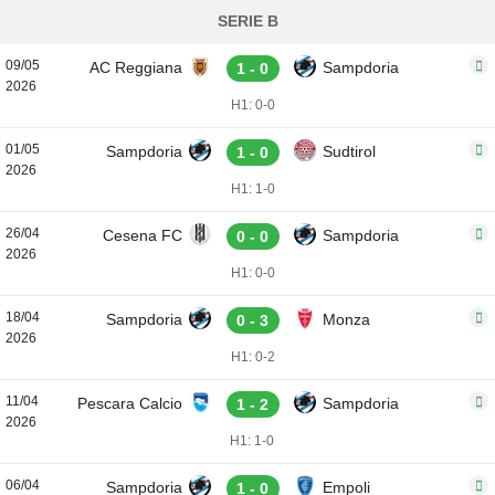
SERIE B
09/05
AC Reggiana
Sampdoria
1 - 0
2026
H1: 0-0
01/05
Sampdoria
Sudtirol
1 - 0
2026
H1: 1-0
26/04
Cesena FC
Sampdoria
0 - 0
2026
H1: 0-0
18/04
Sampdoria
Monza
0 - 3
2026
H1: 0-2
11/04
Pescara Calcio
Sampdoria
1 - 2
2026
H1: 1-0
06/04
Sampdoria
Empoli
1 - 0