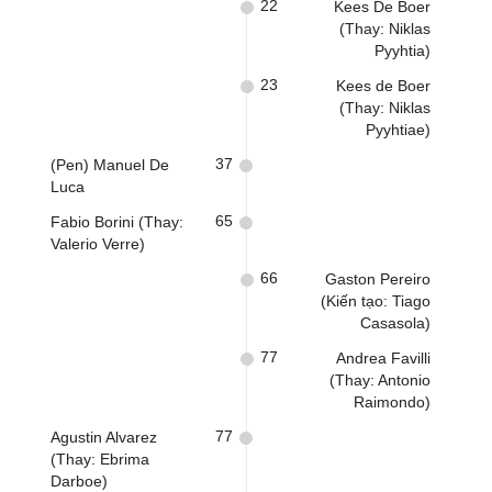
22
Kees De Boer
(Thay: Niklas
Pyyhtia)
23
Kees de Boer
(Thay: Niklas
Pyyhtiae)
37
(Pen) Manuel De
Luca
65
Fabio Borini (Thay:
Valerio Verre)
66
Gaston Pereiro
(Kiến tạo: Tiago
Casasola)
77
Andrea Favilli
(Thay: Antonio
Raimondo)
77
Agustin Alvarez
(Thay: Ebrima
Darboe)