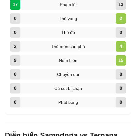
17
13
Phạm lỗi
0
2
Thẻ vàng
0
0
Thẻ đỏ
2
4
Thủ môn cản phá
9
15
Ném biên
0
0
Chuyền dài
0
0
Cú sút bị chặn
0
0
Phát bóng
Diễn biến Sampdoria vs Ternana