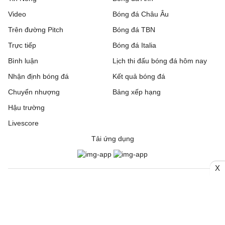
Video
Bóng đá Châu Âu
Trên đường Pitch
Bóng đá TBN
Trực tiếp
Bóng đá Italia
Bình luận
Lịch thi đấu bóng đá hôm nay
Nhận định bóng đá
Kết quả bóng đá
Chuyển nhượng
Bảng xếp hạng
Hậu trường
Livescore
Tải ứng dụng
X
© 2006. Trang thông tin điện tử tổng hợp Bongda24h.vn
CƠ QUAN CHỦ QUẢN: Công ty Cổ phần Truyền thông Quốc tế