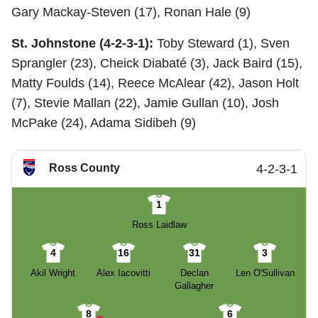
Gary Mackay-Steven (17), Ronan Hale (9)
St. Johnstone (4-2-3-1):
Toby Steward (1), Sven
Sprangler (23), Cheick Diabaté (3), Jack Baird (15),
Matty Foulds (14), Reece McAlear (42), Jason Holt
(7), Stevie Mallan (22), Jamie Gullan (10), Josh
McPake (24), Adama Sidibeh (9)
Ross County
4-2-3-1
1
Ross Laidlaw
4
16
31
3
Akil Wright
Alex Iacovitti
Declan
Len O'Sullivan
Gallagher
8
6