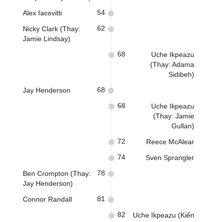
54
Alex Iacovitti
62
Nicky Clark (Thay:
Jamie Lindsay)
68
Uche Ikpeazu
(Thay: Adama
Sidibeh)
68
Jay Henderson
68
Uche Ikpeazu
(Thay: Jamie
Gullan)
72
Reece McAlear
74
Sven Sprangler
78
Ben Crompton (Thay:
Jay Henderson)
81
Connor Randall
82
Uche Ikpeazu (Kiến