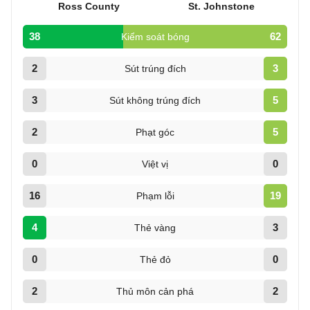
Ross County
St. Johnstone
38
62
Kiểm soát bóng
2
3
Sút trúng đích
3
5
Sút không trúng đích
2
5
Phạt góc
0
0
Việt vị
16
19
Phạm lỗi
4
3
Thẻ vàng
0
0
Thẻ đỏ
2
2
Thủ môn cản phá