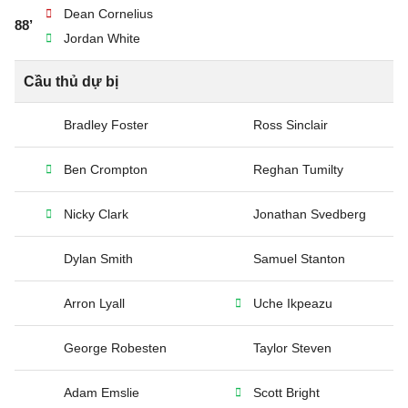
Dean Cornelius
88’
Jordan White
Cầu thủ dự bị
Bradley Foster
Ross Sinclair
Ben Crompton
Reghan Tumilty
Nicky Clark
Jonathan Svedberg
Dylan Smith
Samuel Stanton
Arron Lyall
Uche Ikpeazu
George Robesten
Taylor Steven
Adam Emslie
Scott Bright