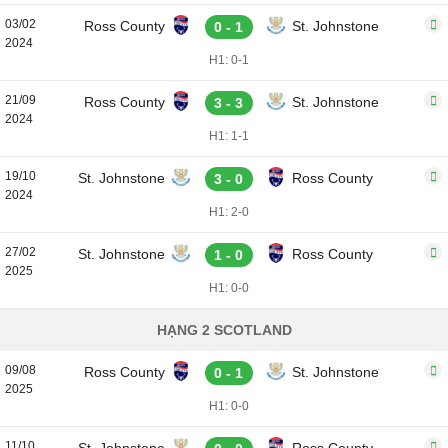
03/02
Ross County
St. Johnstone
0 - 1
2024
H1: 0-1
21/09
Ross County
St. Johnstone
3 - 3
2024
H1: 1-1
19/10
St. Johnstone
Ross County
3 - 0
2024
H1: 2-0
27/02
St. Johnstone
Ross County
1 - 0
2025
H1: 0-0
HẠNG 2 SCOTLAND
09/08
Ross County
St. Johnstone
0 - 1
2025
H1: 0-0
11/10