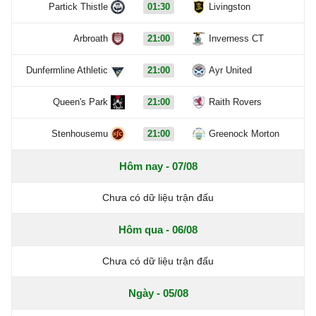
Partick Thistle
01:30
Livingston
Arbroath
21:00
Inverness CT
Dunfermline Athletic
21:00
Ayr United
Queen's Park
21:00
Raith Rovers
Stenhousemu
21:00
Greenock Morton
Hôm nay - 07/08
Chưa có dữ liệu trận đấu
Hôm qua - 06/08
Chưa có dữ liệu trận đấu
Ngày - 05/08