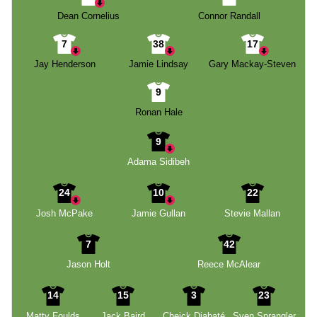
Dean Cornelius
Connor Randall
7
38
17
Jay Henderson
Jamie Lindsay
Gary Mackay-Steven
9
Ronan Hale
9
Adama Sidibeh
24
10
22
Josh McPake
Jamie Gullan
Stevie Mallan
7
42
Jason Holt
Reece McAlear
14
15
3
23
Matty Foulds
Jack Baird
Cheick Diabaté
Sven Sprangler