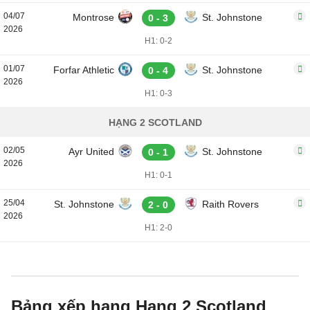
04/07
Montrose
St. Johnstone
0 - 3
2026
H1: 0-2
01/07
Forfar Athletic
St. Johnstone
0 - 4
2026
H1: 0-3
HẠNG 2 SCOTLAND
02/05
Ayr United
St. Johnstone
0 - 1
2026
H1: 0-1
25/04
St. Johnstone
Raith Rovers
2 - 0
2026
H1: 2-0
Bảng xếp hạng Hạng 2 Scotland