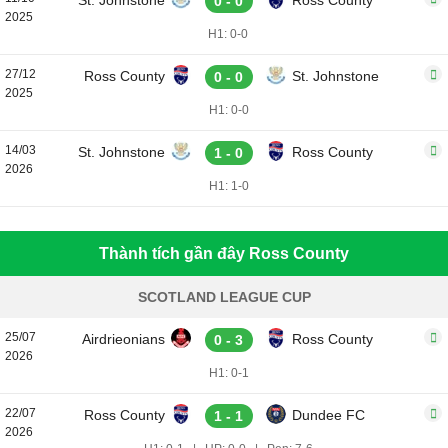
St. Johnstone
Ross County
0 - 0
2025
H1: 0-0
27/12
Ross County
St. Johnstone
0 - 0
2025
H1: 0-0
14/03
St. Johnstone
Ross County
1 - 0
2026
H1: 1-0
Thành tích gần đây Ross County
SCOTLAND LEAGUE CUP
25/07
Airdrieonians
Ross County
0 - 3
2026
H1: 0-1
22/07
Ross County
Dundee FC
1 - 1
2026