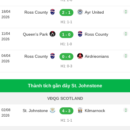
H1: 2-0
18/04
Ross County
Ayr United
2 - 1
2026
H1: 1-1
11/04
Queen's Park
Ross County
1 - 0
2026
H1: 1-0
04/04
Ross County
Airdrieonians
0 - 4
2026
H1: 0-3
Thành tích gần đây St. Johnstone
VĐQG SCOTLAND
02/08
St. Johnstone
Kilmarnock
4 - 3
2026
H1: 1-1