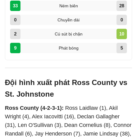
33
28
Ném biên
0
0
Chuyền dài
2
10
Cú sút bị chặn
9
5
Phát bóng
Đội hình xuất phát Ross County vs
St. Johnstone
Ross County (4-2-3-1):
Ross Laidlaw (1), Akil
Wright (4), Alex Iacovitti (16), Declan Gallagher
(31), Len O'Sullivan (3), Dean Cornelius (8), Connor
Randall (6), Jay Henderson (7), Jamie Lindsay (38),