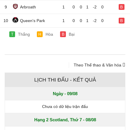
9
Arbroath
1
0
0
1
-2
0
B
10
Queen's Park
1
0
0
1
-2
0
B
T
Thắng
H
Hòa
B
Bại
Theo Thể thao & Văn hóa
LỊCH THI ĐẤU - KẾT QUẢ
Ngày - 09/08
Chưa có dữ liệu trận đấu
Hạng 2 Scotland, Thứ 7 - 08/08