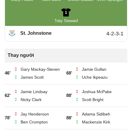
1
Toby Steward
St. Johnstone
4-2-3-1
Thay người
Gary Mackay-Steven
Jamie Gullan
46’
68’
James Scott
Uche Ikpeazu
Jamie Lindsay
Joshua McPake
62’
88’
Nicky Clark
Scott Bright
Jay Henderson
Adama Sidibeh
78’
88’
Ben Crompton
Mackenzie Kirk