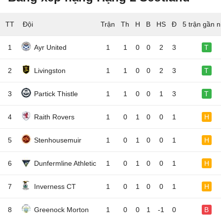
TT
Đội
5 trận gần n
1
Ayr United
1
1
0
0
2
3
T
2
Livingston
1
1
0
0
2
3
T
3
Partick Thistle
1
1
0
0
1
3
T
4
Raith Rovers
1
0
1
0
0
1
H
5
Stenhousemuir
1
0
1
0
0
1
H
6
Dunfermline Athletic
1
0
1
0
0
1
H
7
Inverness CT
1
0
1
0
0
1
H
8
Greenock Morton
1
0
0
1
-1
0
B