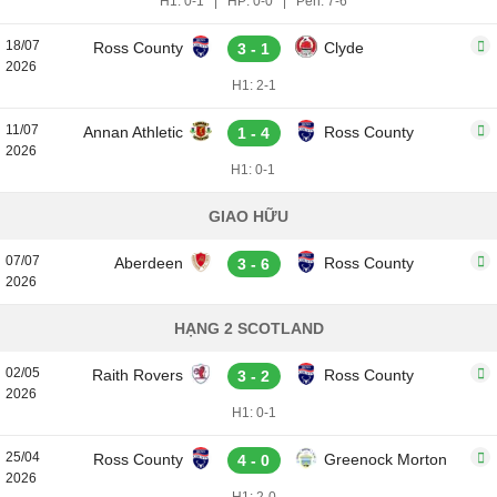
H1: 0-1
|
HP: 0-0
|
Pen: 7-6
18/07
Ross County
Clyde
3 - 1
2026
H1: 2-1
11/07
Annan Athletic
Ross County
1 - 4
2026
H1: 0-1
GIAO HỮU
07/07
Aberdeen
Ross County
3 - 6
2026
HẠNG 2 SCOTLAND
02/05
Raith Rovers
Ross County
3 - 2
2026
H1: 0-1
25/04
Ross County
Greenock Morton
4 - 0
2026