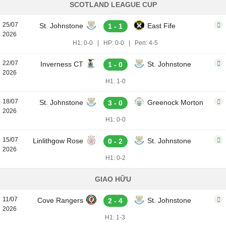
SCOTLAND LEAGUE CUP
25/07
St. Johnstone
East Fife
1 - 1
2026
H1: 0-0
|
HP: 0-0
|
Pen: 4-5
22/07
Inverness CT
St. Johnstone
1 - 0
2026
H1: 1-0
18/07
St. Johnstone
Greenock Morton
3 - 0
2026
H1: 0-0
15/07
Linlithgow Rose
St. Johnstone
0 - 2
2026
H1: 0-2
GIAO HỮU
11/07
Cove Rangers
St. Johnstone
2 - 4
2026
H1: 1-3